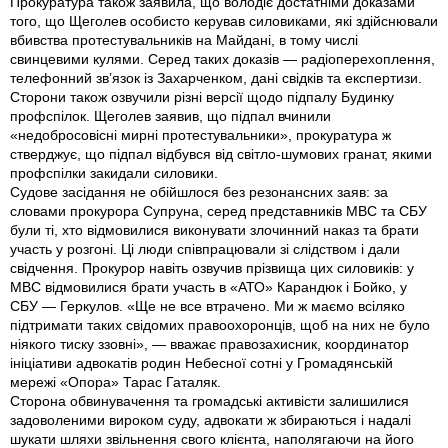
Прокуратура також заявила, що володіє достатніми доказами
того, що Щеголев особисто керував силовиками, які здійснювали
вбивства протестувальників на Майдані, в тому числі
свинцевими кулями. Серед таких доказів — радіоперехоплення,
телефонний зв’язок із Захарченком, дані свідків та експертизи.
Сторони також озвучили різні версії щодо підпалу Будинку
профспілок. Щеголев заявив, що підпал вчинили
«недобросовісні мирні протестувальники», прокуратура ж
стверджує, що підпал відбувся від світло-шумових гранат, якими
профспілки закидали силовики.
Судове засідання не обійшлося без резонансних заяв: за
словами прокурора Супруна, серед представників МВС та СБУ
були ті, хто відмовилися виконувати злочинний наказ та брати
участь у розгоні. Ці люди співпрацювали зі слідством і дали
свідчення. Прокурор навіть озвучив прізвища цих силовиків: у
МВС відмовилися брати участь в «АТО» Карандюк і Бойко, у
СБУ — Геркулов. «Ще не все втрачено. Ми ж маємо всіляко
підтримати таких свідомих правоохоронців, щоб на них не було
ніякого тиску ззовні», — вважає правозахисник, координатор
ініціативи адвокатів родин Небесної сотні у Громадянській
мережі «Опора» Тарас Гаталяк.
Сторона обвинувачення та громадські активісти залишилися
задоволеними вироком суду, адвокати ж збираються і надалі
шукати шляхи звільнення свого клієнта, наполягаючи на його