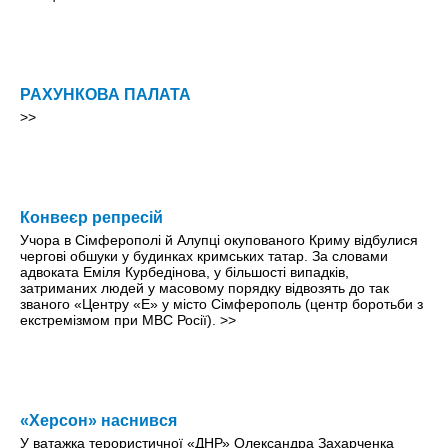
РАХУНКОВА ПАЛАТА
>>
Конвеєр репресій
Учора в Сімферополі й Алупці окупованого Криму відбулися
чергові обшуки у будинках кримських татар. За словами
адвоката Еміля Курбедінова, у більшості випадків,
затриманих людей у масовому порядку відвозять до так
званого «Центру «Е» у місто Сімферополь (центр боротьби з
екстремізмом при МВС Росії).
>>
«Херсон» наснився
У ватажка терористичної «ДНР» Олександра Захарченка