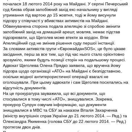
почалася 18 лютого 2014 року на Майдані. У серпні Печерський
суд Києва обрав запобіжний захід екс-начальнику у вигляді
утримання під вартою до 15 жовтня, тоді ж йому висунули
підозру у співучасті у вбивствах активистів на Майдані.
Обвинувачена сторона подала апеляцію зі спробою змінити
запобіжний захід на домашній арешт, мовляв, немає підстав
підозрювати, що Щеголев може втекти за кордон. Втім
Апеляційний суд не змінив рішення суду першої інстанції.
За словами активістів групи «ЄвромайданSOS», це було цікаве
засідання, перш за все тим, що під час нього стало орієнтовно
зрозуміло, якими будуть позиції сторін на подальшому процесі.
Адвокат Щеголева Олена Прядко заявила, що вручена йому
підозра щодо організації «АТО» на Майдані є безпідставною,
оскільки жодної антитерористичної операції взагалі не
оголошували. При цьому адвокати і сам Щеголев посилались на
відсутність документів.
На це прокуратура зауважила, що всі документи, що
стосувалися в тому числі «АТО», знищувалися. Зокрема,
прокурор Супрун озвучив інформацію, що документи
знищувалися в МВС та СБУ за наказом Віталія Захарченка
(міністр внутрішніх справ України до 21 лютого 2014. — Ред.) та
Олександра Якименка (голова СБУ до 22 лютого 2014. — Ред.)
протягом двох днів.