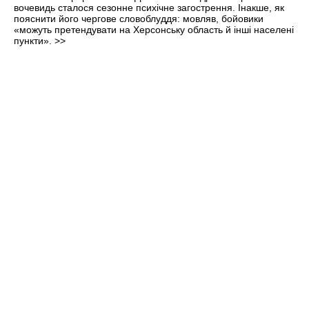
вочевидь сталося сезонне психічне загострення. Інакше, як
пояснити його чергове словоблуддя: мовляв, бойовики
«можуть претендувати на Херсонську область й інші населені
пункти».
>>