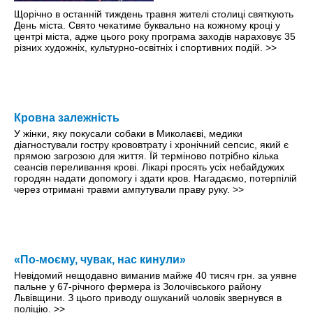
Щорічно в останній тиждень травня жителі столиці святкують
День міста. Свято чекатиме буквально на кожному кроці y
центрі міста, адже цього року програма заходів нараховує 35
різних художніх, культурно-освітніх і спортивних подій.
>>
Кровна залежність
У жінки, яку покусали собаки в Миколаєві, медики
діагностували гостру крововтрату і хронічний сепсис, який є
прямою загрозою для життя. Їй терміново потрібно кілька
сеансів переливання крові. Лікарі просять усіх небайдужих
городян надати допомогу і здати кров. Нагадаємо, потерпілій
через отримані травми ампутували праву руку.
>>
«По-моєму, чувак, нас кинули»
Невідомий нещодавно виманив майже 40 тисяч грн. за уявне
пальне у 67-річного фермера із Золочівського району
Львівщини. З цього приводу ошуканий чоловік звернувся в
поліцію.
>>