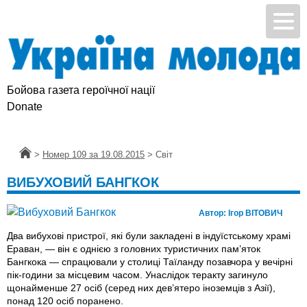
Бойова газета героїчної нації
Donate
Головна
>
Номер 109 за 19.08.2015
>
Світ
ВИБУХОВИЙ БАНГКОК
Автор:
Ігор ВІТОВИЧ
Два вибухові пристрої, які були закладені в індуїстському храмі
Ераван, — він є однією з головних туристичних пам’яток
Бангкока — спрацювали у столиці Таїланду позавчора у вечірні
пік-години за місцевим часом. Унаслідок теракту загинуло
щонайменше 27 осіб (серед них дев’ятеро іноземців з Азії),
понад 120 осіб поранено.