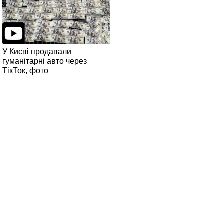
У Києві продавали
гуманітарні авто через
ТікТок, фото