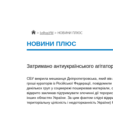
Головна
>
ІнФорУМ
>
НОВИНИ ПЛЮС
НОВИНИ ПЛЮС
Затримано антиукраїнського агітато
СБУ викрила мешканця Дніпропетровська, який вів 
гроші кураторів iз Російської Федерації, повідомили
декількох груп у соцмережі поширював матеріали, с
відкрито закликав підтримувати злочинні дії терорис
інших областях України. За цим фактом слідчі відкр
територіальну цілісність і недоторканність України)