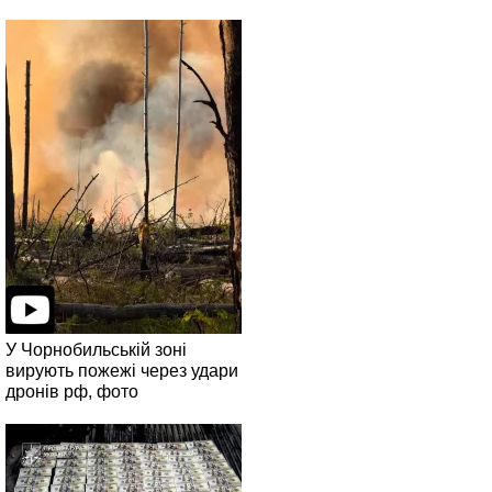
У Чорнобильській зоні
вирують пожежі через удари
дронів рф, фото