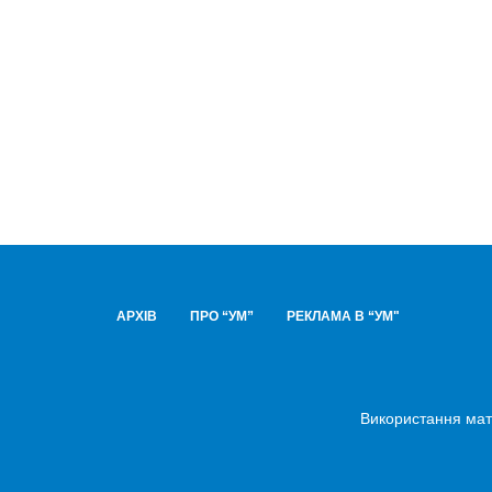
АРХІВ
ПРО “УМ”
РЕКЛАМА В “УМ"
Використання мате