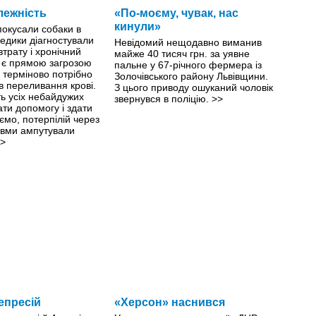
лежність
«По-моєму, чувак, нас
кинули»
 покусали собаки в
едики діагностували
Невідомий нещодавно виманив
втрату і хронічний
майже 40 тисяч грн. за уявне
й є прямою загрозою
пальне у 67-річного фермера із
й терміново потрібно
Золочівського району Львівщини.
ів переливання крові.
З цього приводу ошуканий чоловік
ть усіх небайдужих
звернувся в поліцію.
>>
ти допомогу і здати
ємо, потерпілій через
авми ампутували
>
епресій
«Херсон» наснився