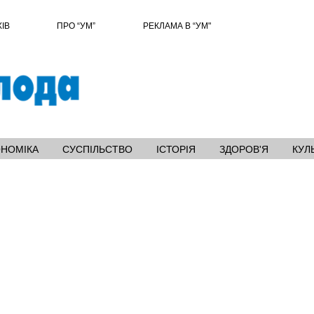
ХІВ
ПРО “УМ”
РЕКЛАМА В “УМ"
ОНОМІКА
СУСПІЛЬСТВО
ІСТОРІЯ
ЗДОРОВ'Я
КУЛ