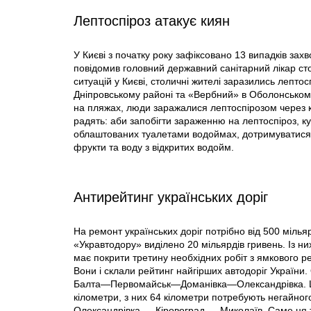
Лептоспіроз атакує киян
У Києві з початку року зафіксовано 13 випадків зах
повідомив головний державний санітарний лікар с
ситуацій у Києві, столичні жителі заразились лепт
Дніпровському районі та «Вербний» в Оболонському
на пляжах, люди заражалися лептоспірозом через к
радять: аби запобігти зараженню на лептоспіроз, ку
облаштованих туалетами водоймах, дотримуватися пр
фрукти та воду з відкритих водойм.
Антирейтинг українських доріг
На ремонт українських доріг потрібно від 500 мілья
«Укравтодору» виділено 20 мільярдів гривень. Із н
має покрити третину необхідних робіт з ямкового р
Вони і склали рейтинг найгірших автодоріг Україн
Балта—Первомайськ—Доманівка—Олександрівка. Це 
кілометри, з них 64 кілометри потребують негайног
Олександрівка — Кіровоград — Миколаїв. Саме ця 