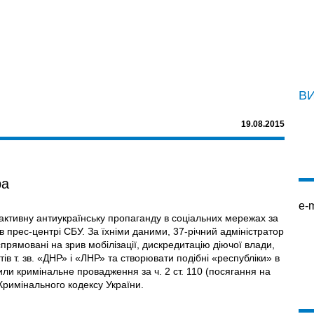
В
19.08.2015
ра
e-m
активну антиукраїнську пропаганду в соціальних мережах за
 в прес-центрі СБУ. За їхніми даними, 37-річний адміністратор
прямовані на зрив мобілізації, дискредитацію діючої влади,
тів т. зв. «ДНР» і «ЛНР» та створювати подібні «республіки» в
или кримінальне провадження за ч. 2 ст. 110 (посягання на
 Кримінального кодексу України.