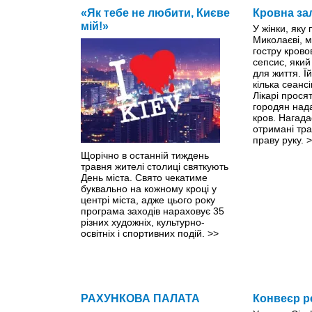
«Як тебе не любити, Києве
Кровна за
мій!»
У жінки, яку
Миколаєві, м
гостру крово
сепсис, яки
для життя. Ї
кілька сеанс
Лікарі прося
городян нада
кров. Нагада
отримані тр
праву руку.
>
Щорічно в останній тиждень
травня жителі столиці святкують
День міста. Свято чекатиме
буквально на кожному кроці y
центрі міста, адже цього року
програма заходів нараховує 35
різних художніх, культурно-
освітніх і спортивних подій.
>>
РАХУНКОВА ПАЛАТА
Конвеєр р