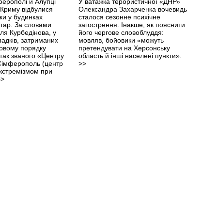
ферополі й Алупці
У ватажка терористичної «ДНР»
 Криму відбулися
Олександра Захарченка вочевидь
ки у будинках
сталося сезонне психічне
тар. За словами
загострення. Інакше, як пояснити
ля Курбедінова, у
його чергове словоблуддя:
падків, затриманих
мовляв, бойовики «можуть
овому порядку
претендувати на Херсонську
 так званого «Центру
область й інші населені пункти».
 Сімферополь (центр
>>
екстремізмом при
>>