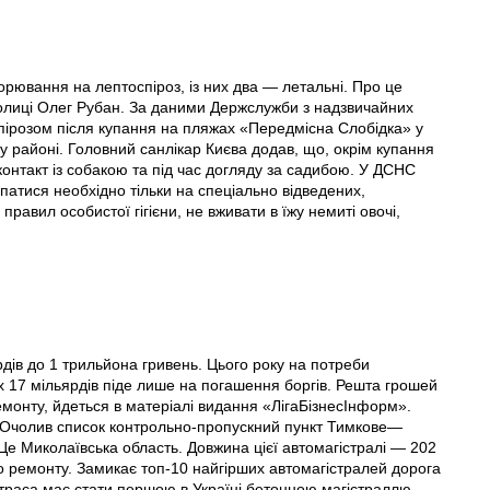
ворювання на лептоспіроз, iз них два — летальні. Про це
толиці Олег Рубан. За даними Держслужби з надзвичайних
оспірозом після купання на пляжах «Передмісна Слобідка» у
 районі. Головний санлікар Києва додав, що, окрім купання
онтакт із собакою та під час догляду за садибою. У ДСНС
патися необхідно тільки на спеціально відведених,
авил особистої гігієни, не вживати в їжу немиті овочі,
рдів до 1 трильйона гривень. Цього року на потреби
их 17 мільярдів піде лише на погашення боргів. Решта грошей
емонту, йдеться в матеріалі видання «ЛігаБізнесІнформ».
и. Очолив список контрольно-пропускний пункт Тимкове—
Миколаївська область. Довжина цієї автомагістралі — 202
о ремонту. Замикає топ-10 найгірших автомагістралей дорога
траса має стати першою в Україні бетонною магістраллю.