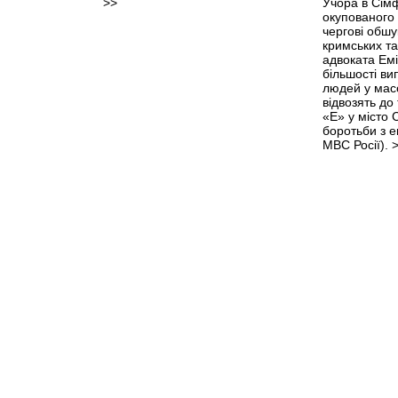
>>
Учора в Сім
окупованого
чергові обшу
кримських та
адвоката Емі
більшості ви
людей у мас
відвозять до
«Е» у місто
боротьби з 
МВС Росії).