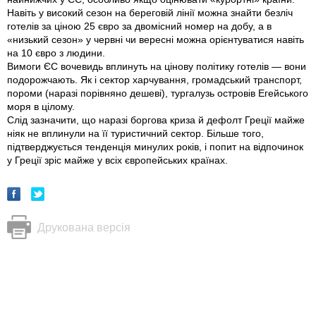
Навіть у високий сезон на береговій лінії можна знайти безліч
готелів за ціною 25 євро за двомісний номер на добу, а в
«низький сезон» у червні чи вересні можна орієнтуватися навіть
на 10 євро з людини.
Вимоги ЄС вочевидь вплинуть на цінову політику готелів — вони
подорожчають. Як і сектор харчування, громадський транспорт,
пороми (наразі порівняно дешеві), тургалузь островів Егейського
моря в цілому.
Слід зазначити, що наразі боргова криза й дефолт Греції майже
ніяк не вплинули на її туристичний сектор. Більше того,
підтверджується тенденція минулих років, і попит на відпочинок
у Греції зріс майже у всіх європейських країнах.
Друкована версія