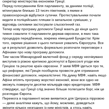
секретар міністерства економіки Греції.
Перед голосуванням біля парламенту, за даними поліції,
мітингували близько 13 тисяч пікетників, з якими в
правоохоронців відбулися сутички. Протестувальники почали
кидати в поліцейських пляшки із запальною сумішшю, у
відповідь силовики застосували сльозогінний газ.
Тепер нову програму допомоги Греції мають до кінця цього
тижня схвалити ті парламенти держав єврозони, в яких така
процедура передбачена, зокрема німецький Бундестаг. Крім
того, окреме рішення з цього питання ухвалить Єврогрупа. Все
це в результаті дозволить формально розпочати переговори з
Афінами про нову програму допомоги.
Тим часом Міжнародний валютний фонд у середу неочікувано
виступив із різкою критикою досягнутої в Брюсселі угоди між
Грецією та рештою країн єврозони. У заяві МВФ ідеться про те,
що реформи, які Греція пообіцяла провести для отримання
фінансової допомоги, нереалістичні. На думку МВФ, навіть якщо
Афіни втілять програму жорсткої економії, вони все одно не
зможуть повернути десятки мільярдів євро кредиторам. МВФ
стверджує, що Греції слід значно більше полегшити борг, ніж це
розглядає Європа.
Перемога в парламенті може виявитися для Ципраса пірровою
— деякі аналітики кажуть, що йому, можливо, доведеться
змінити кількох незгодних із ним міністрів, а хтось навіть