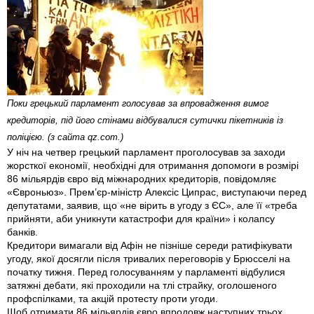
Поки грецький парламент голосував за впровадження вимог
кредиторів, під його стінами відбувалися сутички пікетників із
поліцією. (з сайта qz.com.)
У ніч на четвер грецький парламент проголосував за заходи
жорсткої економії, необхідні для отримання допомоги в розмірі
86 мільярдів євро від міжнародних кредиторів, повідомляє
«Євроньюз». Прем’єр-міністр Алексіс Ципрас, виступаючи перед
депутатами, заявив, що «не вірить в угоду з ЄС», але її «треба
прийняти, аби уникнути катастрофи для країни» і колапсу
банків.
Кредитори вимагали від Афін не пізніше середи ратифікувати
угоду, якої досягли після тривалих переговорів у Брюсселі на
початку тижня. Перед голосуванням у парламенті відбулися
затяжні дебати, які проходили на тлі страйку, оголошеного
профспілками, та акцій протесту проти угоди.
Щоб отримати 86 мільярдів євро впродовж наступних трьох