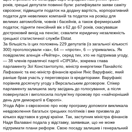
років, грецькі депутати повинні були: ратифікувати заяви саміту
єврозони; підвищити податок на додану вартість, корпоративний
податок для невеликих компаній та податок на розкіш для
великих автомобілів, човнів і басейнів, а також фермерський
податок; підняти пенсійний вік з 62 до 67 років, скасувавши
достроковий вихід на пенсію; схвалити юридичну незалежність
грецької статистичної служби Elstat.
За більшість із цих положень 229 депутатів (із загальної кількості
300) проголосували «за», 64 — «проти», 6 — утримались. Як
повідомляє агенція «Рейтер», серед тих, хто не підтримав угоду,
— 38 членів правлячої партії «СІРІЗА», зокрема глава
парламенту Зої Константопуло, міністр енергетики Панайотіс
Лафазаніс та екс-міністр фінансів країни Яніс Варуфакіс, який
раніше брав участь у переговорах із кредиторами. Варуфакіс
порівняв досягнуту угоду з Версальським договором. Спікер
парламенту залишила залу засідань до голосування, а після
повернулася і виголосила полум’яну промову про «найчорніший
день для демократії в Європі».
Угода Афін з єврозоною про нову програму допомоги викликала
невдоволення багатьох грецьких політиків і вже призвела до
кількох відставок в уряді країни. Так, заступник міністра фінансів
Надя Валавані подала у відставку, заявивши, що не може
підтримати плани реформ. Свою посаду залишив і генеральний