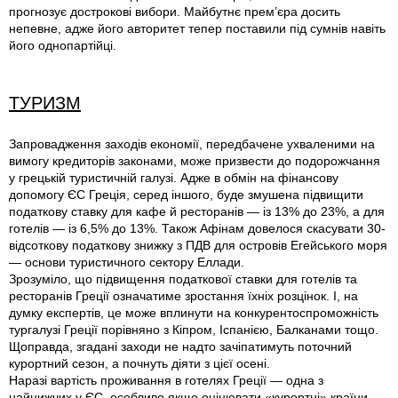
прогнозує дострокові вибори. Майбутнє прем’єра досить
непевне, адже його авторитет тепер поставили під сумнів навіть
його однопартійці.
ТУРИЗМ
Запровадження заходів економії, передбачене ухваленими на
вимогу кредиторів законами, може призвести до подорожчання
у грецькій туристичній галузі. Адже в обмін на фінансову
допомогу ЄС Греція, серед іншого, буде змушена підвищити
податкову ставку для кафе й ресторанів — із 13% до 23%, а для
готелів — із 6,5% до 13%. Також Афінам довелося скасувати 30-
відсоткову податкову знижку з ПДВ для островів Егейського моря
— основи туристичного сектору Еллади.
Зрозуміло, що підвищення податкової ставки для готелів та
ресторанів Греції означатиме зростання їхніх розцінок. І, на
думку експертів, це може вплинути на конкурентоспроможність
тургалузі Греції порівняно з Кіпром, Іспанією, Балканами тощо.
Щоправда, згадані заходи не надто зачіпатимуть поточний
курортний сезон, а почнуть діяти з цієї осені.
Наразі вартість проживання в готелях Греції — одна з
найнижчих у ЄС, особливо якщо оцінювати «курортні» країни.