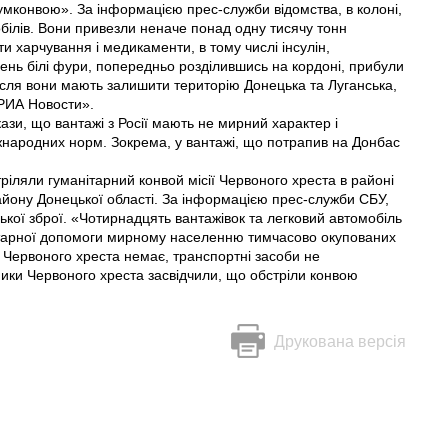
умконвою». За інформацією прес-служби відомства, в колоні,
ілів. Вони привезли неначе понад одну тисячу тонн
ти харчування і медикаменти, в тому числі інсулін,
день білі фури, попередньо розділившись на кордоні, прибули
після вони мають залишити територію Донецька та Луганська,
«РИА Новости».
зи, що вантажі з Росії мають не мирний характер і
жнародних норм. Зокрема, у вантажі, що потрапив на Донбас
ріляли гуманітарний конвой місії Червоного хреста в районі
йону Донецької області. За інформацією прес-служби СБУ,
цької зброї. «Чотирнадцять вантажівок та легковий автомобіль
нітарної допомоги мирному населенню тимчасово окупованих
 Червоного хреста немає, транспортні засоби не
ики Червоного хреста засвідчили, що обстріли конвою
Друкована версія