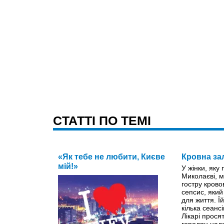
CТАТТІ ПО ТЕМІ
«Як тебе не любити, Києве
Кровна за
мій!»
У жінки, яку
Миколаєві, м
гостру крово
сепсис, яки
для життя. Ї
кілька сеанс
Лікарі прося
городян нада