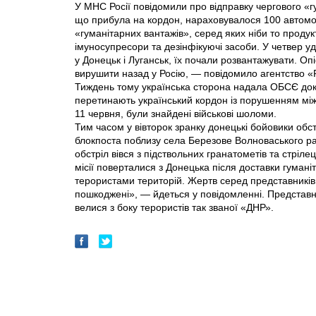
У МНС Росії повідомили про відправку чергового «г
що прибула на кордон, нараховувалося 100 автомоб
«гуманітарних вантажів», серед яких ніби то продук
імуносупресори та дезінфікуючі засоби. У четвер у
у Донецьк і Луганськ, їх почали розвантажувати. О
вирушити назад у Росію, — повідомило агентство 
Тиждень тому українська сторона надала ОБСЄ дока
перетинають український кордон iз порушенням мі
11 червня, були знайдені військові шоломи.
Тим часом у вівторок зранку донецькі бойовики обст
блокпоста поблизу села Березове Волноваського ра
обстріл вівся з підствольних гранатометів та стріле
місії поверталися з Донецька після доставки гума
терористами територій. Жертв серед представників
пошкоджені», — йдеться у повідомленні. Представн
велися з боку терористів так званої «ДНР».