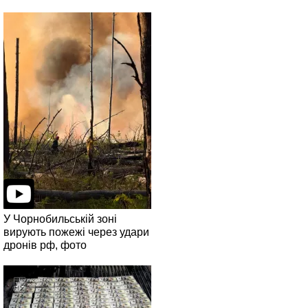
У Чорнобильській зоні
вирують пожежі через удари
дронів рф, фото