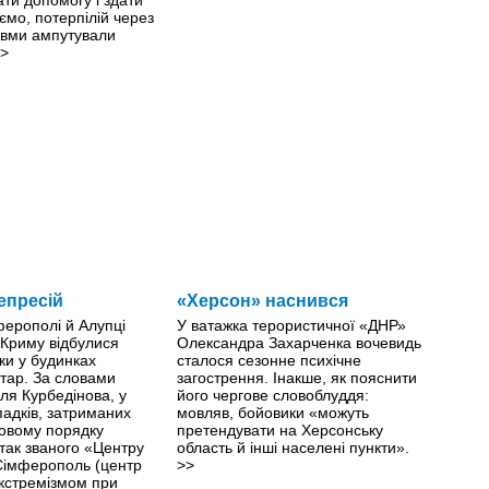
ємо, потерпілій через
авми ампутували
>
епресій
«Херсон» наснився
ферополі й Алупці
У ватажка терористичної «ДНР»
 Криму відбулися
Олександра Захарченка вочевидь
ки у будинках
сталося сезонне психічне
тар. За словами
загострення. Інакше, як пояснити
ля Курбедінова, у
його чергове словоблуддя:
падків, затриманих
мовляв, бойовики «можуть
овому порядку
претендувати на Херсонську
 так званого «Центру
область й інші населені пункти».
 Сімферополь (центр
>>
екстремізмом при