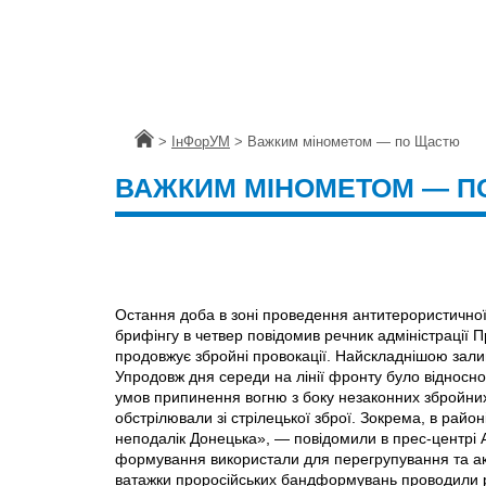
Головна
>
ІнФорУМ
>
Важким мінометом — по Щастю
ВАЖКИМ МІНОМЕТОМ — П
Остання доба в зоні проведення антитерористичної
брифінгу в четвер повідомив речник адміністрації 
продовжує збройні провокації. Найскладнiшою зали
Упродовж дня середи на лінії фронту було відносн
умов припинення вогню з боку незаконних збройних
обстрiлювали зі стрілецької зброї. Зокрема, в район
неподалік Донецька», — повідомили в прес-центрі А
формування використали для перегрупування та акт
ватажки проросійських бандформувань проводили ре