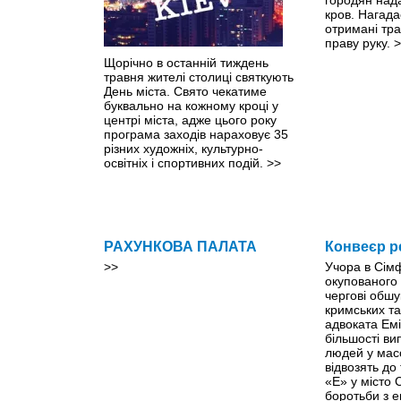
кров. Нагада
отримані тр
праву руку.
>
Щорічно в останній тиждень
травня жителі столиці святкують
День міста. Свято чекатиме
буквально на кожному кроці y
центрі міста, адже цього року
програма заходів нараховує 35
різних художніх, культурно-
освітніх і спортивних подій.
>>
РАХУНКОВА ПАЛАТА
Конвеєр р
>>
Учора в Сім
окупованого
чергові обшу
кримських та
адвоката Емі
більшості ви
людей у мас
відвозять до
«Е» у місто
боротьби з 