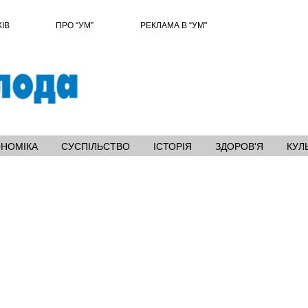
ХІВ
ПРО “УМ”
РЕКЛАМА В “УМ"
ОНОМІКА
СУСПІЛЬСТВО
ІСТОРІЯ
ЗДОРОВ'Я
КУЛ