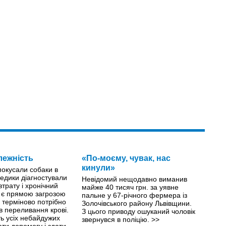
лежність
«По-моєму, чувак, нас
кинули»
 покусали собаки в
едики діагностували
Невідомий нещодавно виманив
втрату і хронічний
майже 40 тисяч грн. за уявне
й є прямою загрозою
пальне у 67-річного фермера із
й терміново потрібно
Золочівського району Львівщини.
ів переливання крові.
З цього приводу ошуканий чоловік
ть усіх небайдужих
звернувся в поліцію.
>>
ти допомогу і здати