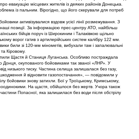
ро евакуацію місцевих жителів iз деяких районів Донецька.
облема із пальним. Вірогідно, що його скерували для потреб
бойовики активізувалися вздовж усієї лінії розмежування. З
и наші позиції. За інформацією прес-центру АТО, найбільш
аїнських бійців поруч із Широкиним i Талаківкою щільно
кому ворог гатив з артилерійських систем калібру 122 мм.
вики били зi 120-мм мінометів, вибухали там і запалювальні
 та Кіровому.
рапили Щастя й Станиця Луганська. Особливо постраждала
го Донця, окупованого бойовиками так званої «ЛНР». У
овід низького тиску. Частина селища залишалася без газу,
пошкодження й відновити газопостачання», — повідомили у
ілу бойовики знову затихли. Бої у Троїцькому, Кримському,
 поодинокими. На щастя, обійшлося без жертв. Учора також
частини Попасної, яка залишилася без води після обстрілу