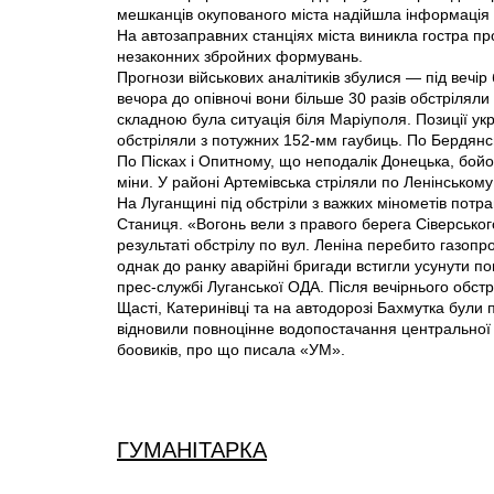
мешканців окупованого міста надійшла інформація п
На автозаправних станціях міста виникла гостра пр
незаконних збройних формувань.
Прогнози військових аналітиків збулися — під вечір 
вечора до опівночі вони більше 30 разів обстрілял
складною була ситуація біля Маріуполя. Позиції укр
обстріляли з потужних 152-мм гаубиць. По Бердянсь
По Пісках і Опитному, що неподалік Донецька, бойо
міни. У районі Артемівська стріляли по Ленінському
На Луганщині під обстріли з важких мінометів пот
Станиця. «Вогонь вели з правого берега Сіверсько
результаті обстрілу по вул. Леніна перебито газопр
однак до ранку аварійні бригади встигли усунути 
прес-службі Луганської ОДА. Після вечірнього обстр
Щасті, Катеринівці та на автодорозі Бахмутка були
відновили повноцінне водопостачання центральної 
боовиків, про що писала «УМ».
ГУМАНІТАРКА