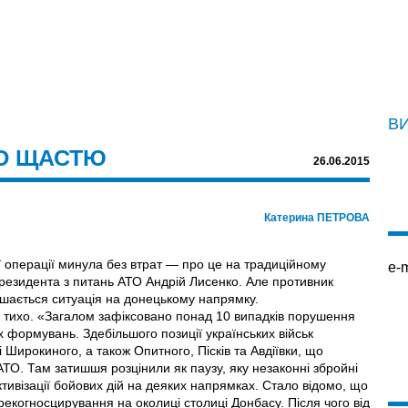
В
О ЩАСТЮ
26.06.2015
Катерина ПЕТРОВА
 операції минула без втрат — про це на традиційному
e-m
Президента з питань АТО Андрій Лисенко. Але противник
шається ситуація на донецькому напрямку.
о тихо. «Загалом зафіксовано понад 10 випадків порушення
 формувань. Здебільшого позиції українських військ
і Широкиного, а також Опитного, Пісків та Авдіївки, що
ТО. Там затишшя розцінили як паузу, яку незаконні збройні
ивізації бойових дій на деяких напрямках. Стало відомо, що
когносцирування на околиці столиці Донбасу. Після чого від