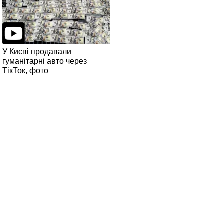
У Києві продавали
гуманітарні авто через
ТікТок, фото