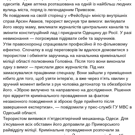
одеситів. Адже аптека розташована на одній iз найбільш людних
вулиць міста, поряд iз легендарним Привозом.
Як повідомив на своїй сторінці у «Фейсбуці» міністр внутрішніх
справ Арсен Аваков, терорист висунув три вимоги: вилікувати
його хвору маму, викликати журналістів центральних каналів та
змінити конституційний лад і приєднати Одещину до Росії. У разі
невиконання — погрожував підірвати себе та заручників.
Утім правоохоронці спрацювали професійно й по-фільмовому
ефектно. Спочатку в ході переговорів їм вдалося домовитися з
терористом і обміняти заручниць на начальника кримінальної
міліції області полковника Головіна. Після того вони виконали
одну з вимог — прислали двох журналістів. Під них
замаскувалися працівники спецназу. Вони зайшли у приміщення
нібито для того, щоб узяти інтерв’ю, а вже через п’ять хвилин у
зручний момент вибили з рук чоловіка детонатор та обеззброїли
його. «Зброю вилучено та направлено на дослідження. Рішення
про відкриття кримінального провадження за фактом
незаконного поводження зі зброєю буде прийнято після
завершення експертизи», — повідомили у прес-службі ГУ МВС в
Одеській області.
Терористом виявився п’ятдесятирічний мешканець Одеси. Для
з’ясування всіх обставин його доправили до Приморського
райвідділу міліції. Кримінальне провадження розпочали за