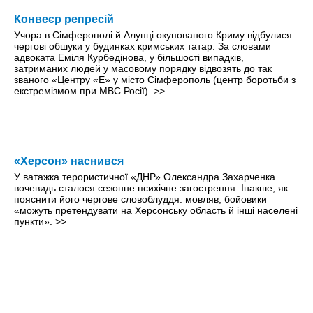
Конвеєр репресій
Учора в Сімферополі й Алупці окупованого Криму відбулися
чергові обшуки у будинках кримських татар. За словами
адвоката Еміля Курбедінова, у більшості випадків,
затриманих людей у масовому порядку відвозять до так
званого «Центру «Е» у місто Сімферополь (центр боротьби з
екстремізмом при МВС Росії).
>>
«Херсон» наснився
У ватажка терористичної «ДНР» Олександра Захарченка
вочевидь сталося сезонне психічне загострення. Інакше, як
пояснити його чергове словоблуддя: мовляв, бойовики
«можуть претендувати на Херсонську область й інші населені
пункти».
>>