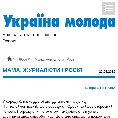
Бойова газета героїчної нації
Donate
Головна
>
ІнФорУМ
>
Мама, журналісти і Росія
МАМА, ЖУРНАЛІСТИ І РОСІЯ
22.05.2015
Катерина ПЕТРОВА
У середу близько другої дня до аптеки на вулиці
Пантелеймонівській, що в середмісті Одеси, зайшов озброєний
чоловік. Погрожуючи пістолетом і вибухівкою, він узяв у
заручники двох співробітниць. Це стало справжнім шоком для