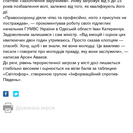
статтею «захоплення заручників». Йому загрожує від 5 до 15
років позбавлення волі, залежно від того, як кваліфікують його
дії.
«Правоохоронці діяли чітко та професійно, ніхто з присутніх не
постраждав», — прокоментував роботу своїх підлеглих
начальник ГУМВС України в Одеській області Іван Катеринчук.
Задоволеним залишився і сам міністр. «Від емоцій і оцінок цих
хвилюючих двох годин утримаюсь. Просто сказав хлопцям —
спасибі. Хочу, щоб і ви знали, які вони молодці. Це важливо —
писати і говорити про молодців правду, яку вони заслужили», —
написав Арсен Аваков.
До речі, рівень терористичної загрози у місті досі лишається
стабільно високим і оцінюється на вісім балів за таблицею
«Світлофор», створеною групою «Інформаційний спротив-
Південь».
Друкована версія