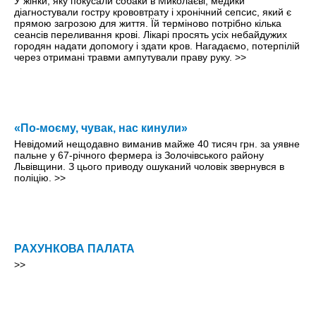
У жінки, яку покусали собаки в Миколаєві, медики
діагностували гостру крововтрату і хронічний сепсис, який є
прямою загрозою для життя. Їй терміново потрібно кілька
сеансів переливання крові. Лікарі просять усіх небайдужих
городян надати допомогу і здати кров. Нагадаємо, потерпілій
через отримані травми ампутували праву руку.
>>
«По-моєму, чувак, нас кинули»
Невідомий нещодавно виманив майже 40 тисяч грн. за уявне
пальне у 67-річного фермера із Золочівського району
Львівщини. З цього приводу ошуканий чоловік звернувся в
поліцію.
>>
РАХУНКОВА ПАЛАТА
>>