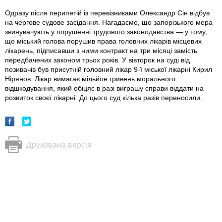
Одразу після перипетій із перевізниками Олександр Сін відбув
на чергове судове засідання. Нагадаємо, що запорізького мера
звинувачують у порушенні трудового законодавства — у тому,
що міський голова порушив права головних лікарів місцевих
лікарень, підписавши з ними контракт на три місяці замість
передбачених законом трьох років. У вівторок на суді від
позивачів був присутній головний лікар 9-ї міської лікарні Кирил
Нірянов. Лікар вимагає мільйон гривень морального
відшкодування, який обіцяє в разі виграшу справи віддати на
розвиток своєї лікарні. До цього суд кілька разів переносили.
Друкована версія