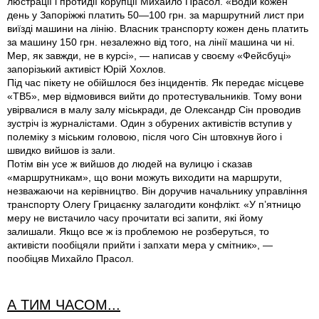
люстрації і протидії корупції Михайло Прасол. «Водій кожен
день у Запоріжжі платить 50—100 грн. за маршрутний лист при
виїзді машини на лінію. Власник транспорту кожен день платить
за машину 150 грн. незалежно від того, на лінії машина чи ні.
Мер, як завжди, не в курсі», — написав у своєму «Фейсбуці»
запорізький активіст Юрій Хохлов.
Під час пікету не обійшлося без інцидентів. Як передає місцеве
«ТВ5», мер відмовився вийти до протестувальників. Тому вони
увірвалися в малу залу міськради, де Олександр Сін проводив
зустріч iз журналістами. Один з обурених активістів вступив у
полеміку з міським головою, після чого Сін штовхнув його і
швидко вийшов із зали.
Потім він усе ж вийшов до людей на вулицю і сказав
«маршрутникам», що вони можуть виходити на маршрути,
незважаючи на керівництво. Він доручив начальнику управління
транспорту Олегу Грицаєнку залагодити конфлікт. «У п’ятницю
меру не вистачило часу прочитати всі запити, які йому
залишали. Якщо все ж iз проблемою не розберуться, то
активісти пообіцяли прийти і запхати мера у смітник», —
пообіцяв Михайло Прасол.
А ТИМ ЧАСОМ...