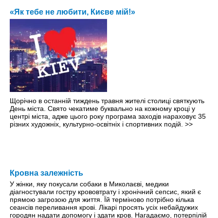
«Як тебе не любити, Києве мій!»
Щорічно в останній тиждень травня жителі столиці святкують
День міста. Свято чекатиме буквально на кожному кроці y
центрі міста, адже цього року програма заходів нараховує 35
різних художніх, культурно-освітніх і спортивних подій.
>>
Кровна залежність
У жінки, яку покусали собаки в Миколаєві, медики
діагностували гостру крововтрату і хронічний сепсис, який є
прямою загрозою для життя. Їй терміново потрібно кілька
сеансів переливання крові. Лікарі просять усіх небайдужих
городян надати допомогу і здати кров. Нагадаємо, потерпілій