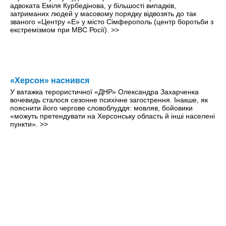
адвоката Еміля Курбедінова, у більшості випадків,
затриманих людей у масовому порядку відвозять до так
званого «Центру «Е» у місто Сімферополь (центр боротьби з
екстремізмом при МВС Росії).
>>
«Херсон» наснився
У ватажка терористичної «ДНР» Олександра Захарченка
вочевидь сталося сезонне психічне загострення. Інакше, як
пояснити його чергове словоблуддя: мовляв, бойовики
«можуть претендувати на Херсонську область й інші населені
пункти».
>>