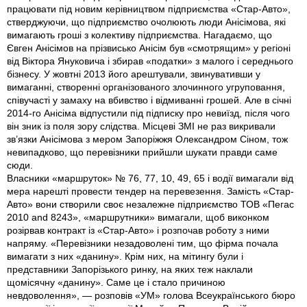
працювати під новим керівництвом підприємства «Стар-Авто»,
стверджуючи, що підприємство очолюють люди Анісімова, які
вимагають гроші з колективу підприємства. Нагадаємо, що
Євген Анісімов на прізвисько Анісім був «смотрящим» у регіоні
від Віктора Януковича і збирав «податки» з малого і середнього
бізнесу. У жовтні 2013 його арештували, звинувативши у
вимаганні, створенні організованого злочинного угруповання,
співучастi у замаху на вбивство і відмиванні грошей. Але в січні
2014-го Анісіма відпустили під підписку про невиїзд, після чого
він зник iз поля зору слідства. Місцеві ЗМІ не раз викривали
зв’язки Анісімова з мером Запоріжжя Олександром Сіном, тож
невипадково, що перевізники прийшли шукати правди саме
сюди.
Власники «маршруток» № 76, 77, 10, 49, 65 і водії вимагали від
мера нарешті провести тендер на перевезення. Замість «Стар-
Авто» вони створили своє незалежне підприємство ТОВ «Пегас
2010 and 8243», «маршрутники» вимагали, щоб виконком
розірвав контракт із «Стар-Авто» і розпочав роботу з ними
напряму. «Перевізники незадоволені тим, що фірма почала
вимагати з них «данину». Крім них, на мітингу були і
представники Запорізького ринку, на яких теж наклали
щомісячну «данину». Саме це і стало причиною
невдоволення», — розповів «УМ» голова Всеукраїнського бюро