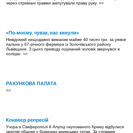
через отримані травми ампутували праву руку.
>>
«По-моєму, чувак, нас кинули»
Невідомий нещодавно виманив майже 40 тисяч грн. за уявне
пальне у 67-річного фермера із Золочівського району
Львівщини. З цього приводу ошуканий чоловік звернувся в
поліцію.
>>
РАХУНКОВА ПАЛАТА
>>
Конвеєр репресій
Учора в Сімферополі й Алупці окупованого Криму відбулися
чергові обшуки у будинках кримських татар. За словами