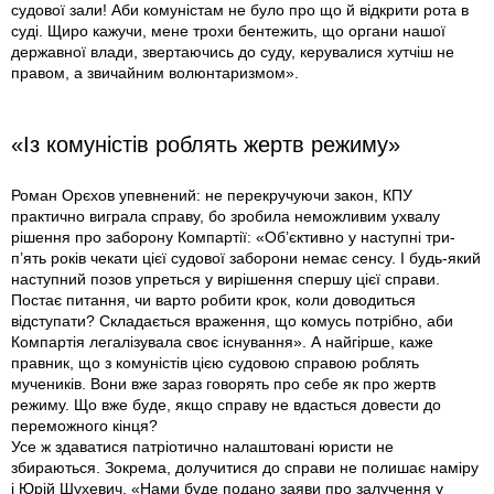
судової зали! Аби комуністам не було про що й відкрити рота в
суді. Щиро кажучи, мене трохи бентежить, що органи нашої
державної влади, звертаючись до суду, керувалися хутчіш не
правом, а звичайним волюнтаризмом».
«Із комуністів роблять жертв режиму»
Роман Орєхов упевнений: не перекручуючи закон, КПУ
практично виграла справу, бо зробила неможливим ухвалу
рішення про заборону Компартії: «Об’єктивно у наступні три-
п’ять років чекати цієї судової заборони немає сенсу. І будь-який
наступний позов упреться у вирішення спершу цієї справи.
Постає питання, чи варто робити крок, коли доводиться
відступати? Складається враження, що комусь потрібно, аби
Компартія легалізувала своє існування». А найгірше, каже
правник, що з комуністів цією судовою справою роблять
мучеників. Вони вже зараз говорять про себе як про жертв
режиму. Що вже буде, якщо справу не вдасться довести до
переможного кінця?
Усе ж здаватися патріотично налаштовані юристи не
збираються. Зокрема, долучитися до справи не полишає наміру
і Юрій Шухевич. «Нами буде подано заяви про залучення у