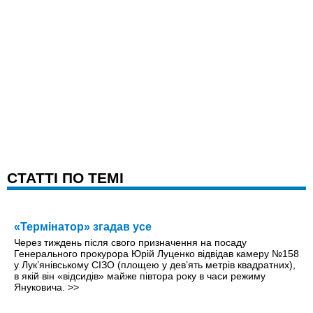
CТАТТІ ПО ТЕМІ
«Термінатор» згадав усе
Через тиждень після свого призначення на посаду
Генерального прокурора Юрій Луценко відвідав камеру №158
у Лук’янівському СІЗО (площею у дев’ять метрів квадратних),
в якій він «відсидів» майже півтора року в часи режиму
Януковича.
>>