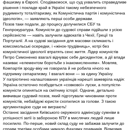
фашизму в Європі. Сподіваємося, що суд ухвалить справедливе
рішення і покладе край в Україні такому небезпечного
рудименту тоталітаризму, як Комуністична партія і комуністична
ідеологія», — заявляють перші особи держави.
Позов таки подали, до процесу долучилися СБУ та
Генпрокуратура. Комуністи до судової справи підійшли з усією
серйозністю — навіть залучили адвокатів з Чехії, Греції та
Португалії. А на судові засідання для масовки скликають і
комсомольські осередки, і «жінок-трудівниць», котрі без
комуністичної ідеології втратять сенс життя. Лідер комуністів
Петро Симоненко взагалі відчуває себе дисидентом, а дії влади
називає «елементом боротьби з інакомисленням». Мовляв,
Компартія зроду-віку не говорила й не робила нічого на
підтримку сепаратизму. І взагалі вони — за єдину Україну.
У патріотично налаштованих українців нарешті зажевріла надія:
Україна остаточно позбудеться «совкової» луски, а популісти-
комуністи опиняться на смітнику історії. Одначе, детально
вивчивши судовий позов, який підготували чиновники проти
комуністів, небайдужі юристи схопилися за голови. З такою
аргументацією суди не виграють!
Останнє засідання Київського окружного адмінсуду сумніви в
успішності затії із забороною КПУ в мислячих людей лише
посилило. По-перше, новий склад суду не забажав залучити до
справи третіми особами чимало фахових правників. Відмовив