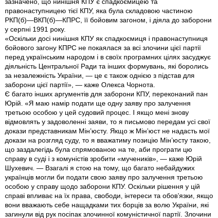
зазначено, що нинішня КПУ є спадкоємицею та
правонаступницею тієї КПУ, яка була складовою частиною
РКП(б)—ВКП(б)—КПРС, її бойовим загоном, і діяла до заборони
у серпні 1991 року.
«Оскільки досі нинішня КПУ як спадкоємиця і правонаступниця
бойового загону КПРС не покаялася за всі злочини цієї партії
перед українським народом і в своїх програмних цілях засуджує
діяльність Центральної Ради та інших формувань, які боролись
за незалежність України, — це є також однією з підстав для
заборони цієї партії», — каже Олекса Чорнота.
Є багато інших аргументів для заборони КПУ, переконаний пан
Юрій. «Я маю намір подати ще одну заяву про залучення
третьою особою у цей судовий процес. І якщо мені знову
відмовлять у задоволенні заяви, то я письмово передам усі свої
докази представникам Мін’юсту. Якщо ж Мін’юст не надасть мої
докази на розгляд суду, то я вважатиму позицію Мін’юсту такою,
що заздалегідь була спрямованою на те, аби програти цю
справу в суді і з комуністів зробити «мучеників», — каже Юрій
Шухевич. — Взагалі я стою на тому, що багато небайдужих
українців могли би подати свою заяву про залучення третьою
особою у справу щодо заборони КПУ. Оскільки рішення у цій
справі впливає на їх права, свободи, інтереси та обов’язки, якщо
вони вважають себе нащадками тих борців за волю України, які
загинули від рук посіпак злочинної комуністичної партії. Злочини