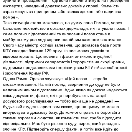
зупинити провадження. Тоді вони наполягатимуть на проведенні
експертиз, наведенні додаткових доказів у справі. Комуністи
зараз живуть за принципом: або віслюк здохне, або падишах
помре».
Така ситуація стала можливою, на думку пана Романа, через
банальне нехлюйство в органах держвлади, які готували позов. І
саме погано підготовлений та виписаний позов стане в
майбутньому розгляді справи постійним каменем спотикання.
Свого часу міністр юстиції запевняв, що доказова база проти
КПУ складає близько 129 аркушів письмових доказів та
відеоматеріалів. Це, мовляв, і факти антиконституційної
діяльності, підтримки сепаратистів і терористів на сході країни,
підтримки представниками і керівництвом КПУ військової агресії
і захоплення Криму РФ.
Однак Роман Орєхов зауважує: «Цей позов — спроба
окозамилювання. На мій погляд, звернення до суду не було
належним чином підготовлене. Адже якщо як докази надаються
якісь документи, факти, які ще перебувають на стадії
досудового розслідування — тобто вони ще не доведені! —
будь-який студент-юрист вам скаже, що на цьому не можна
вибудовувати доказову базу. До кожної справи, і в боротьбі з
такими ворогами людства, як комуністи теж, треба підходити
відповідально. Має бути рішення суду, вирок, який доводить
злочин КПУ. Підтвердіть спершу факти, а потім вже йдіть до