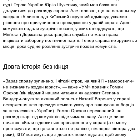
суд і Герою України Юрію Шухевичу, який мав бажання
долучитися до розгляду справи. Але головне, що на останньому
засіданні 5 листопада Київський окружний адмінсуд ухвалив
рішення про призупинення провадження у даній справі. Адже
комуністи подали зустрічні позови, у яких стверджують, що
Мін’юст і Державна реєстраційна служба не мали права
ініціювати заборону політичної партії. Тепер справа не зрушить з
місця, доки суд не розгляне зустрічні позови комуністів.
Довга історія без кінця
«Зараз справу зупинено, і чіткий строк, на який її «заморозили»,
не визначить жоден юрист», — каже «УМ» правник Роман
Орєхов (він відомий нашим читачам як адвокат Степана
Бандери-онука та активний опонент Наталії Вітренко у справі
оскарження нею президентського указу про вшанування борців
за незалежність України). Роман Орєхов переконаний: на
розгляд скарг від комуністів піде чимало часу. Але це лише
початок. «Коли відновиться провадження у справі (а я можу
прогнозувати, що це станеться не раніше, ніж через півтора-два
роки), КПУ матимуть ще з десяток нових підстав, щоб знову