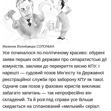
Малюнок Володимира СОЛОНЬКА.
Усе починалося по-політичному красиво: обурені
заяви перших осіб держави про сепаратистські дії
комуністів, заклики до перекриття кисню КПУ. І
нарешті — судовий позов Мін’юсту та Державної
реєстраційної служби про заборону КПУ як такої.
Одначе сам позов у фахових юристів викликає
забагато запитань — так непрофесійно він
складений. Та й розгляд справи усе більше
скидається на спланований «мильний» серіал: