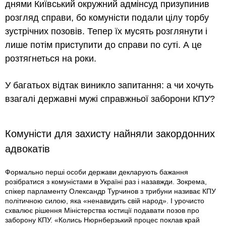
днями Київський окружний адмінсуд призупинив
розгляд справи, бо комуністи подали цілу торбу
зустрічних позовів. Тепер їх мусять розглянути і
лише потім приступити до справи по суті. А це
розтягнеться на роки.
У багатьох відтак виникло запитання: а чи хочуть
взагалі державні мужі справжньої заборони КПУ?
Комуністи для захисту найняли закордонних
адвокатів
Формально перші особи держави декларують бажання
розібратися з комуністами в Україні раз і назавжди. Зокрема,
спікер парламенту Олександр Турчинов з трибуни називає КПУ
політичною силою, яка «ненавидить свій народ». І урочисто
схвалює рішення Міністерства юстиції подавати позов про
заборону КПУ. «Колись Нюрнберзький процес поклав край