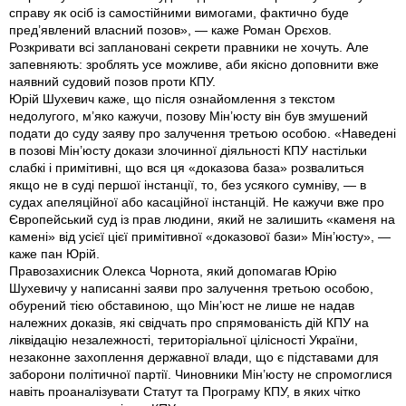
справу як осіб із самостійними вимогами, фактично буде
пред’явлений власний позов», — каже Роман Орєхов.
Розкривати всі заплановані секрети правники не хочуть. Але
запевняють: зроблять усе можливе, аби якісно доповнити вже
наявний судовий позов проти КПУ.
Юрій Шухевич каже, що після ознайомлення з текстом
недолугого, м’яко кажучи, позову Мін’юсту він був змушений
подати до суду заяву про залучення третьою особою. «Наведені
в позові Мін’юсту докази злочинної діяльності КПУ настільки
слабкі і примітивні, що вся ця «доказова база» розвалиться
якщо не в суді першої інстанції, то, без усякого сумніву, — в
судах апеляційної або касаційної інстанцій. Не кажучи вже про
Європейський суд із прав людини, який не залишить «каменя на
камені» від усієї цієї примітивної «доказової бази» Мін’юсту», —
каже пан Юрій.
Правозахисник Олекса Чорнота, який допомагав Юрію
Шухевичу у написанні заяви про залучення третьою особою,
обурений тією обставиною, що Мін’юст не лише не надав
належних доказів, які свідчать про спрямованість дій КПУ на
ліквідацію незалежності, територіальної цілісності України,
незаконне захоплення державної влади, що є підставами для
заборони політичної партії. Чиновники Мін’юсту не спромоглися
навіть проаналізувати Статут та Програму КПУ, в яких чітко