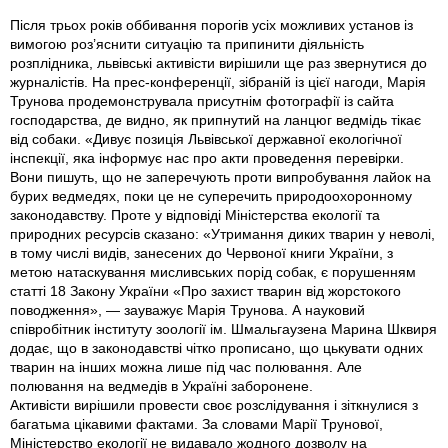
Після трьох років оббивання порогів усіх можливих установ iз
вимогою роз’яснити ситуацію та припинити діяльність
розплідника, львівські активісти вирішили ще раз звернутися до
журналістів. На прес-конференції, зібраній iз цієї нагоди, Марія
Трунова продемонструвала присутнім фотографії iз сайта
господарства, де видно, як припнутий на ланцюг ведмідь тікає
від собаки. «Дивує позиція Львівської державної екологічної
інспекції, яка інформує нас про акти проведення перевірки.
Вони пишуть, що не заперечують проти випробування лайок на
бурих ведмедях, поки це не суперечить природоохоронному
законодавству. Проте у відповіді Міністерства екології та
природних ресурсів сказано: «Утримання диких тварин у неволі,
в тому числі видів, занесених до Червоної книги України, з
метою натаскування мисливських порід собак, є порушенням
статті 18 Закону України «Про захист тварин від жорстокого
поводження», — зауважує Марія Трунова. А науковий
співробітник інституту зоології ім. Шмальгаузена Марина Шквиря
додає, що в законодавстві чітко прописано, що цькувати одних
тварин на інших можна лише під час полювання. Але
полювання на ведмедів в Україні заборонене.
Активісти вирішили провести своє розслідування і зіткнулися з
багатьма цікавими фактами. За словами Марії Трунової,
Міністерство екології не видавало жодного дозволу на