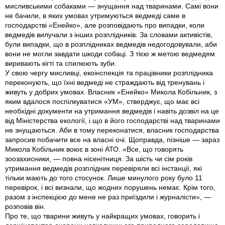
мисливськими собаками — знущання над тваринами. Самі вони
не бачили, в яких умовах утримуються ведмеді саме в
господарстві «Енейко», але розповідають про випадки, коли
ведмедів вилучали з інших розплідників. За словами активістів,
були випадки, що в розплідниках ведмедів недогодовували, аби
вони не могли завдати шкоди собаці. З тією ж метою ведмедям
виривають кігті та спилюють зуби.
У свою чергу мисливці, екоінспекція та працівники розплідника
переконують, що їхні ведмеді не страждають від тренувань і
живуть у добрих умовах. Власник «Енейко» Микола Кобільник, з
яким вдалося поспілкуватися «УМ», стверджує, що має всі
необхідні документи на утримання ведмедів і навіть дозвіл на це
від Міністерства екології, і що в його господарстві над тваринами
не знущаються. Аби в тому переконатися, власник господарства
запросив побачити все на власні очі. Щоправда, пізніше — зараз
Микола Кобільник воює в зоні АТО. «Все, що говорять
зоозахисники, — повна нісенітниця. За шість чи сім років
утримання ведмедів розплідник перевіряли всі інстанції, які
тільки мають до того стосунок. Лише минулого року було 11
перевірок, і всі визнали, що жодних порушень немає. Крім того,
разом з інспекцією до мене не раз приїздили і журналісти», —
розповів він.
Про те, що тварини живуть у найкращих умовах, говорить і