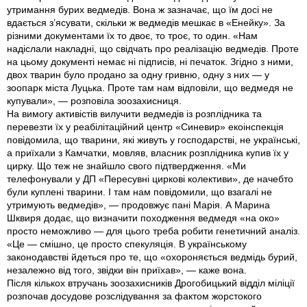
утримання бурих ведмедів. Вона ж зазначає, що їм досі не
вдається з’ясувати, скільки ж ведмедів мешкає в «Енейку». За
різними документами їх то двоє, то троє, то один. «Нам
надіслали накладні, що свідчать про реалізацію ведмедів. Проте
на цьому документі немає ні підписів, ні печаток. Згідно з ними,
двох тварин було продано за одну гривню, одну з них — у
зоопарк міста Луцька. Проте там нам відповіли, що ведмедя не
купували», — розповіла зоозахисниця.
На вимогу активістів вилучити ведмедів iз розплідника та
перевезти їх у реабілітаційний центр «Синевир» екоінспекція
повідомила, що тварини, які живуть у господарстві, не українські,
а приїхали з Камчатки, мовляв, власник розплідника купив їх у
цирку. Що теж не знайшло свого підтвердження. «Ми
телефонували у ДП «Пересувні циркові колективи», де начебто
були куплені тварини. І там нам повідомили, що взагалі не
утримують ведмедів», — продовжує пані Марія. А Марина
Шквиря додає, що визначити походження ведмедя «на око»
просто неможливо — для цього треба робити генетичний аналіз.
«Це — смішно, це просто спекуляція. В українському
законодавстві йдеться про те, що «охороняється ведмідь бурий,
незалежно від того, звідки він приїхав», — каже вона.
Після кількох втручань зоозахисників Дрогобицький відділ міліції
розпочав досудове розслідування за фактом жорстокого