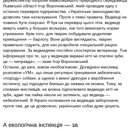
держінспектор охорони навколишнього природного середовища
Львівської області Ігор Вороновський, який проводив одну з
останніх перевірок підприємства. «Українське законодавство
дозволяє таке натаскування. Проте є певні правила. Ведмеді не
повинні бути покусані. Я був на перевірці цього літа: ведмеді
живуть навіть у більших вольєрах, ніж того вимагають норми
утримання. Крім того, для тварин побудували додаткове
приміщення — барлогу. Вони добре виглядають, тварин
правильно годують, для них розробили спеціальний раціон
харчування. За ведмедями постійно спостерігає ветеринар. Тож
інформація про те, що у ведмедів вирвані кігті чи спиляні зуби,
це — неправда», — каже Ігор Вороновський.
Останнє, до речі, зовсім необов’язково. Досвідчені мисливці
розповіли «УМ», що лише регулярні тренування забезпечать
«породу» собаки, а однією з вимог дресури є вироблення
інстинкту, що підходити близько до хижака не можна. Тому, за
словами мисливців, не можна підпилювати ведмедю кігті чи
зуби, адже так лайка ніколи не затямить, що ведмідь —
небезпечний. В Україні полювання на ведмедів заборонене,
проте там, де це дозволено, українських собак дуже цінують.
А екологічна інспекція — за