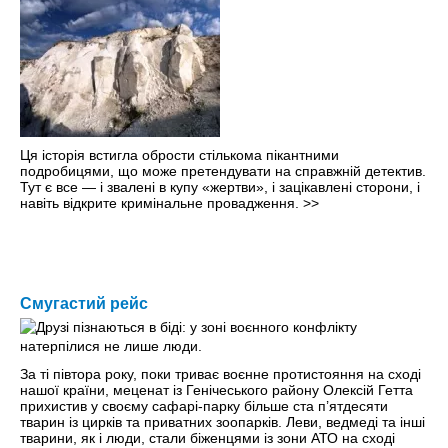
Ця історія встигла обрости стількома пікантними
подробицями, що може претендувати на справжній детектив.
Тут є все — і звалені в купу «жертви», і зацікавлені сторони, і
навіть відкрите кримінальне провадження.
>>
Смугастий рейс
За ті півтора року, поки триває воєнне протистояння на сході
нашої країни, меценат із Генічеського району Олексій Гетта
прихистив у своєму сафарі-парку більше ста п’ятдесяти
тварин із цирків та приватних зоопарків. Леви, ведмеді та інші
тварини, як і люди, стали біженцями із зони АТО на сході