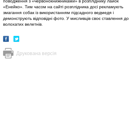
поводження з «червонокнижниками» в розпліднику лайок
«Енейко». Тим часом на сайті розплідника досі рекламують
змагання собак із використанням підсадного ведмедя і
демонструють відповідні фото. У мисливців своє ставлення до
волохатих велетнів.
Друкована версія