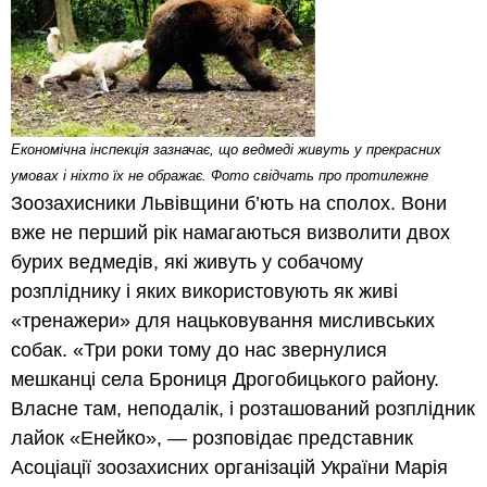
Економічна інспекція зазначає, що ведмеді живуть у прекрасних
умовах і ніхто їх не ображає. Фото свідчать про протилежне
Зоозахисники Львівщини б’ють на сполох. Вони
вже не перший рік намагаються визволити двох
бурих ведмедів, які живуть у собачому
розпліднику і яких використовують як живі
«тренажери» для нацьковування мисливських
собак. «Три роки тому до нас звернулися
мешканці села Брониця Дрогобицького району.
Власне там, неподалік, і розташований розплідник
лайок «Енейко», — розповідає представник
Асоціації зоозахисних організацій України Марія