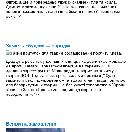
кліток, а ще й попередньо лікує їх скалічені тіла та крила.
Дмитру Максименку лише 21 рік, але своєю незвичайною
волонтерською діяльністю він займається вже більше семи
років.
>>
Замість «будки» — євродім
Двадцять років тому колишній киянці, яка довгий час мешкала
y Європі, Тамарі Тарнавській вперше на теренах СНД
вдалося зареєструвати Міжнародне товариства захисту
тварин SOS. Тоді за кілька років силами організації було
закрито міську «шкуродерню» та відкрито на її місці притулок
для безпритульних тварин. Не без участі товариства в Україні
з’явився Закон «Про захист тварин від жорстокого
поводження».
>>
Вепри на замовлення