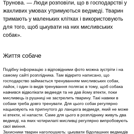
Трунова. — Люди розповіли, що в господарстві у
жахливих умовах утримуються ведмеді. Тварин
тримають у маленьких клітках і використовують
для того, щоб цькувати на них мисливських
собак».
Життя собаче
Подібну інформацію з відповідними фото можна зустріти і на
самому сайті розплідника. Там відкрито написано, що
господарство займається тренуванням мисливських собак,
лайок, і один із видів тренування полягає в тому, щоб собака
навчився відволікати ведмедя та не дав йому втекти, поки
мисливець iз рушниці не застрелить тварину. Такі навики в
собаки треба довго тренувати. Для цього собак регулярно
нацьковують на припнутого до ланцюга ведмедя, який не може
ні втекти, ні напасти. Саме для цього в розпліднику живуть два
ведмеді, на яких чотирилапі мисливці регулярно випробовують
свої вміння.
Захисники тварин наголошують: цькувати бідолашних ведмедів