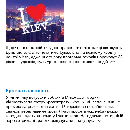
Щорічно в останній тиждень травня жителі столиці святкують
День міста. Свято чекатиме буквально на кожному кроці y
центрі міста, адже цього року програма заходів нараховує 35
різних художніх, культурно-освітніх і спортивних подій.
>>
Кровна залежність
У жінки, яку покусали собаки в Миколаєві, медики
діагностували гостру крововтрату і хронічний сепсис, який є
прямою загрозою для життя. Їй терміново потрібно кілька
сеансів переливання крові. Лікарі просять усіх небайдужих
городян надати допомогу і здати кров. Нагадаємо, потерпілій
через отримані травми ампутували праву руку.
>>