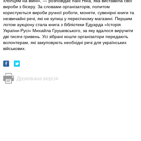
хлопцям на війні», — розповідає пані Ніна, яка виставила свої
вироби з бісеру. За словами організаторів, попитом
користуються вироби ручної роботи, монети, сувенірні книги та
незвичайні речі, які не купиш у пересічному магазині. Першим
лотом аукціону стала книга з бібліотеки Едуарда «Історія
України-Русі» Михайла Грушевського, за яку вдалося виручити
дві тисячі гривень. Усі зібрані кошти організатори передають
волонтерам, які закуповують необхідні речі для українських
військових.
Друкована версія