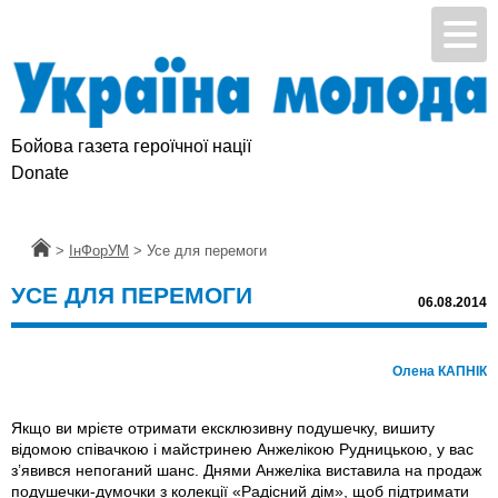
Бойова газета героїчної нації
Donate
Головна
>
ІнФорУМ
>
Усе для перемоги
УСЕ ДЛЯ ПЕРЕМОГИ
06.08.2014
Олена КАПНІК
Якщо ви мрієте отримати ексклюзивну подушечку, вишиту
відомою співачкою і майстринею Анжелікою Рудницькою, у вас
з’явився непоганий шанс. Днями Анжеліка виставила на продаж
подушечки-думочки з колекції «Радісний дім», щоб підтримати