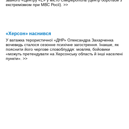
званого «Центру «Е» у місто Сімферополь (центр боротьби з
екстремізмом при МВС Росії).
>>
«Херсон» наснився
У ватажка терористичної «ДНР» Олександра Захарченка
вочевидь сталося сезонне психічне загострення. Інакше, як
пояснити його чергове словоблуддя: мовляв, бойовики
«можуть претендувати на Херсонську область й інші населені
пункти».
>>