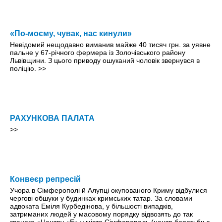
«По-моєму, чувак, нас кинули»
Невідомий нещодавно виманив майже 40 тисяч грн. за уявне
пальне у 67-річного фермера із Золочівського району
Львівщини. З цього приводу ошуканий чоловік звернувся в
поліцію.
>>
РАХУНКОВА ПАЛАТА
>>
Конвеєр репресій
Учора в Сімферополі й Алупці окупованого Криму відбулися
чергові обшуки у будинках кримських татар. За словами
адвоката Еміля Курбедінова, у більшості випадків,
затриманих людей у масовому порядку відвозять до так