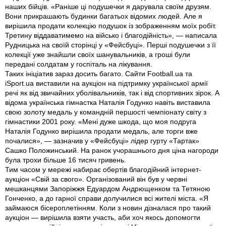
наших бійців. «Раніше ці подушечки я дарувала своїм друзям.
Вони прикрашають будинки багатьох відомих людей. Але я
вирішила продати колекцію подушок із зображенням моїх робіт.
Третину віддаватимемо на військо і благодійність», — написала
Рудницька на своїй сторiнцi у «Фейсбуці». Перші подушечки з її
колекції уже знайшли своїх шанувальників, а гроші були
передані солдатам у госпіталь на лікування.
Таких ініціатив зараз досить багато. Сайти Football.ua та
iSport.ua виставили на аукціон на підтримку української армії
речі як від звичайних уболівальників, так і вiд спортивних зірок. А
відома українська гімнастка Наталія Годунко навіть виставила
свою золоту медаль у командній першості чемпіонату світу з
гімнастики 2001 року. «Мені дуже шкода, що моя подруга
Наталія Годунко вирішила продати медаль, але торги вже
почалися», — зазначив у «Фейсбуці» лідер гурту «Тартак»
Сашко Положинський. На ранок учорашнього дня ціна нагороди
була трохи більше 16 тисяч гривень.
Тим часом у мережі набирає обертів благодійний інтернет-
аукціон «Свій за свого». Організований він був у червні
мешканцями Запоріжжя Едуардом Андрющенком та Тетяною
Гонченко, а до гарної справи долучилися всі жителі міста. «Я
займаюся бісероплетінням. Коли з новин дізналася про такий
аукціон — вирішила взяти участь, аби хоч якось допомогти