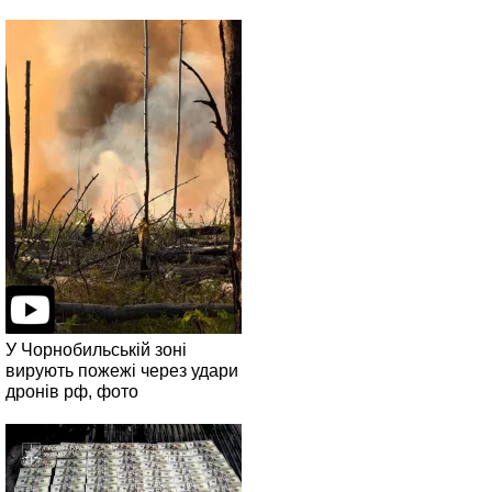
У Чорнобильській зоні
вирують пожежі через удари
дронів рф, фото