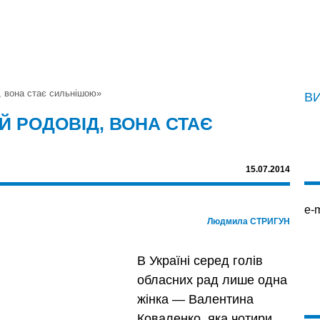
, вона стає сильнiшою»
В
Й РОДОВIД, ВОНА СТАЄ
15.07.2014
e-m
Людмила СТРИГУН
В Україні серед голів
обласних рад лише одна
жінка — Валентина
Коваленко, яка чотири