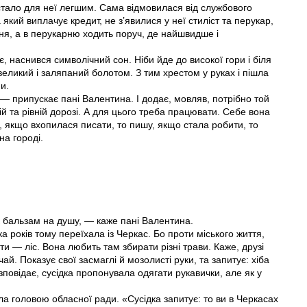
стало для неї легшим. Сама відмовилася від службового
 який виплачує кредит, не з’явилися у неї стиліст та перукар,
ня, а в перукарню ходить поруч, де найшвидше і
 наснився символічний сон. Ніби йде до високої гори і біля
 великий і заляпаний болотом. З тим хрестом у руках і пішла
и.
, — припускає пані Валентина. І додає, мовляв, потрібно той
й та рівній дорозі. А для цього треба працювати. Себе вона
 якщо вхопилася писати, то пишу, якщо стала робити, то
на городі.
як бальзам на душу, — каже пані Валентина.
ка років тому переїхала із Черкас. Бо проти міського життя,
ати — ліс. Вона любить там збирати різні трави. Каже, друзі
й. Показує свої засмаглі й мозолисті руки, та запитує: хіба
повідає, сусідка пропонувала одягати рукавички, але як у
ла головою обласної ради. «Сусідка запитує: то ви в Черкасах