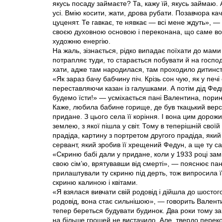
якусь посаду займаєте? Та, кажу їй, якусь займаю.
усі. Вмію косити, жати, дрова рубати. Позавчора к
цуценят. Те гавкає, те нявкає — всі мене ждуть», 
своєю духовною основою і переконана, що саме воно
художню енергію.
На жаль, зізнається, рідко випадає поїхати до мам
потрапляє туди, то старається побувати й на господ
хати, адже там народилася, там проходило дитинств
«Як зараз бачу бабчину піч. Крізь сон чую, як у печ
переставляючи казан із галушками. А потім дід Федь
будемо їсти!» — усміхається пані Валентина, порин
Каже, любила бабине горище, де був ткацький верст
придане. З цього села її коріння. І вона цим дорожи
землею, з якої пішла у світ. Тому в теперішній свої
прадіда, картину з портретом другого прадіда, який 
сервант, який зробив її хрещений Федун, а ще ту с
«Скриню бабі дали у придане, коли у 1933 році заміж
свою сім’ю, врятувавши від смерті», — пояснює пан
прилаштували ту скриню під дерть, тож випросила 
скриню калиною і квітами.
«Я взялася вивчати свій родовід і дійшла до шостог
родовід, вона стає сильнішою», — говорить Валент
тепер береться будувати будинок. Два роки тому за
на більше грошей не вистачило. Але, твердо перекон