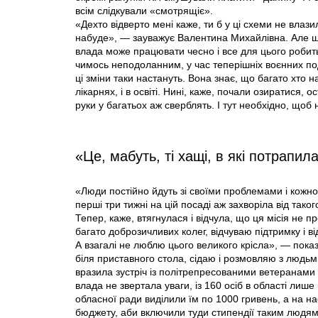
всім слідкували «смотрящіє».
«Дехто відверто мені каже, ти б у ці схеми не влаз
набуде», — зауважує Валентина Михайлівна. Але щ
влада може працювати чесно і все для цього робить
чимось неподоланним, у час теперішніх воєнних поді
ці зміни таки настануть. Вона знає, що багато хто 
лікарнях, і в освіті. Нині, каже, почали озиратися, 
руки у багатьох аж сверблять. І тут необхідно, щоб 
«Це, мабуть, ті хащі, в які потрапил
«Люди постійно йдуть зі своїми проблемами і кожно
перші три тижні на цій посаді аж захворіла від так
Тепер, каже, втягнулася і відчула, що ця місія не 
багато доброзичливих колег, відчуваю підтримку і ві
А взагалі не люблю цього великого крісла», — показ
біля приставного стола, сідаю і розмовляю з людьми
вразила зустріч із політрепресованими ветеранами 
влада не звертала уваги, із 160 осіб в областi лише
обласної ради виділили їм по 1000 гривень, а на на
бюджету, аби включили туди стипендії таким людям