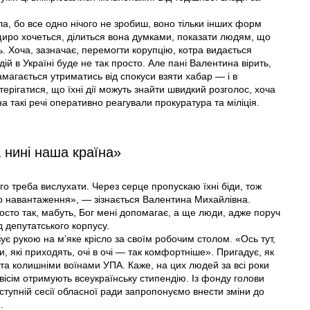
ила, бо все одно нічого не зробиш, воно тільки інших форм
иро хочеться, ділиться вона думками, показати людям, що
. Хоча, зазначає, перемогти корупцію, котра видається
й в Україні буде не так просто. Але пані Валентина вірить,
намагається утриматись від спокуси взяти хабар — і в
остерiгатися, що їхні дії можуть знайти швидкий розголос, хоча
на такі речі оперативно реагували прокуратура та міліція.
а нині наша країна»
го треба вислухати. Через серце пропускаю їхні біди, тож
ого навантаження», — зізнається Валентина Михайлівна.
просто так, мабуть, Бог мені допомагає, а ще люди, адже поруч
д депутатського корпусу.
ує рукою на м’яке крісло за своїм робочим столом. «Ось тут,
, які приходять, очі в очі — так комфортніше». Пригадує, як
та колишніми воїнами УПА. Каже, на цих людей за всі роки
 вiсiм отримують всеукраїнську стипендію. Із фонду голови
ступній сесії обласної ради запропонуємо внести зміни до
.