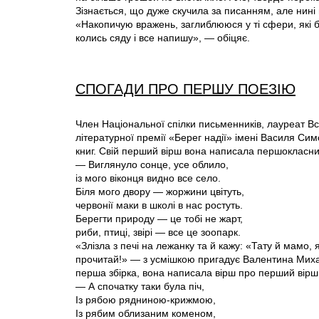
Зізнається, що дуже скучила за писанням, але нині 
«Накопичую вражень, заглиблююся у ті сфери, які бу
колись сяду і все напишу», — обіцяє.
СПОГАДИ ПРО ПЕРШУ ПОЕЗІЮ
Член Національної спілки письменників, лауреат Все
літературної премії «Берег надії» імені Василя Си
книг. Свій перший вірш вона написала першокласни
— Виглянуло сонце, усе облило,
із мого віконця видно все село.
Біля мого двору — жоржини цвітуть,
червонії маки в школі в нас ростуть.
Берегти природу — це тобі не жарт,
риби, птиці, звірі — все це зоопарк.
«Злізла з печі на лежанку та й кажу: «Тату й мамо,
прочитай!» — з усмішкою пригадує Валентина Михай
перша збірка, вона написала вірш про перший вірш
— А спочатку таки була піч,
Із рябою рядниною-крижмою,
Із рябим облизаним коменом,