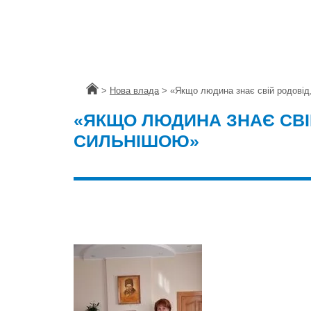
Головна
>
Нова влада
>
«Якщо людина знає свiй родовiд
«ЯКЩО ЛЮДИНА ЗНАЄ СВI
СИЛЬНIШОЮ»