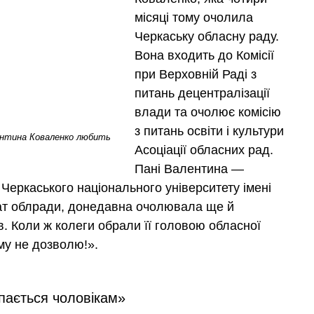
місяці тому очолила
Черкаську обласну раду.
Вона входить до Комісії
при Верховній Раді з
питань децентралізації
влади та очолює комісію
з питань освіти і культури
лентина Коваленко любить
Асоціації обласних рад.
Пані Валентина —
 Черкаського національного університету імені
тат облради, донедавна очолювала ще й
в. Коли ж колеги обрали її головою обласної
му не дозволю!».
упається чоловiкам»