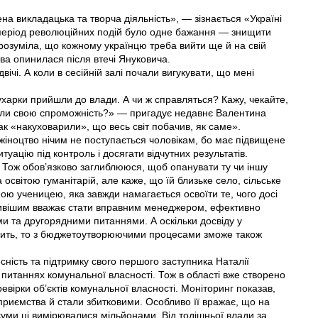
на викладацька та творча діяльність», — зізнається «Україні
період революційних подій було одне бажання — знищити
 зрозуміла, що кожному українцю треба вийти ще й на свій
ава опинилася після втечі Януковича.
ічі. А коли в сесійній залі почали вигукувати, що менi
кухарки прийшли до влади. А чи ж справляться? Кажу, чекайте,
вали свою спроможність?» — пригадує недавнє Валентина
так «накуховарили», що весь світ побачив, як саме».
жіноцтво нічим не поступається чоловікам, бо має підвищене
итуацію під контроль і досягати відчутних результатів.
 Тож обов’язково заглиблююся, щоб опанувати ту чи іншу
світою гуманітарій, але каже, що їй близьке село, сільське
ною ученицею, яка завжди намагається освоїти те, чого досі
жливішим вважає стати вправним менеджером, ефективно
ми та другорядними питаннями. А оскільки досвіду у
ачить, то з бюджетоутворюючими процесами зможе також
сність та підтримку свого першого заступника Наталії
 питаннях комунальної власності. Тож в області вже створено
евірки об’єктів комунальної власності. Моніторинг показав,
дприємства й стали збитковими. Особливо її вражає, що на
уми ці вимірювалися мільйонами. Від тодішньої влади за