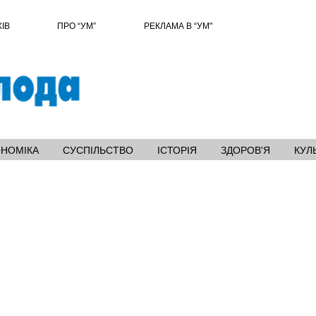
ХІВ
ПРО “УМ”
РЕКЛАМА В “УМ"
ОНОМІКА
СУСПІЛЬСТВО
ІСТОРІЯ
ЗДОРОВ'Я
КУЛ