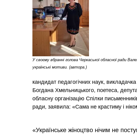
У своєму вбранні голова Черкаської обласної ради Ва
українські мотиви. (автора.)
кандидат педагогічних наук, викладачка
Богдана Хмельницького, поетеса, депу
обласну організацію Спілки письменникі
ради, заявила: «Сама не крастиму і ніко
«Українське жiноцтво нiчим не пост