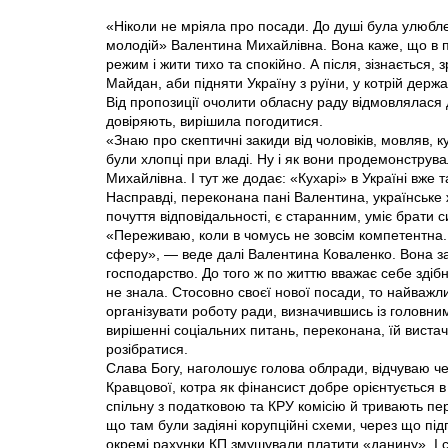
«Ніколи не мріяла про посади. До душі була улюбле
молодій» Валентина Михайлівна. Вона каже, що в 
режим і жити тихо та спокійно. А після, зізнається,
Майдан, аби підняти Україну з руїни, у котрій держ
Від пропозиції очолити обласну раду відмовлялася дв
довiряють, вирішила погодитися.
«Знаю про скептичні закиди від чоловіків, мовляв, 
були хлопці при владі. Ну і як вони продемонстру
Михайлівна. І тут же додає: «Кухарі» в Україні вже 
Насправді, переконана пані Валентина, українське 
почуття відповідальності, є старанним, уміє брати с
«Переживаю, коли в чомусь не зовсім компетентна.
сферу», — веде далі Валентина Коваленко. Вона за о
господарство. До того ж по життю вважає себе здіб
не знала. Стосовно своєї нової посади, то найва
організувати роботу ради, визначившись iз головни
вирішенні соціальних питань, переконана, їй вист
розібратися.
Слава Богу, наголошує голова облради, відчуваю че
Кравцової, котра як фінансист добре орієнтується в
спільну з податковою та КРУ комісію й тривають пер
що там були задіяні корупційні схеми, через що пі
окремі рахунки КП змушували платити «данину». І с