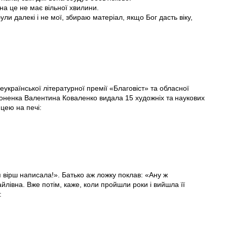
на це не має вільної хвилини.
ли далекі і не мої, збираю матеріал, якщо Бог дасть віку,
української літературної премії «Благовіст» та обласної
моненка Валентина Коваленко видала 15 художніх та наукових
цею на печі:
 я вірш написала!». Батько аж ложку поклав: «Ану ж
лівна. Вже потім, каже, коли пройшли роки і вийшла її
: