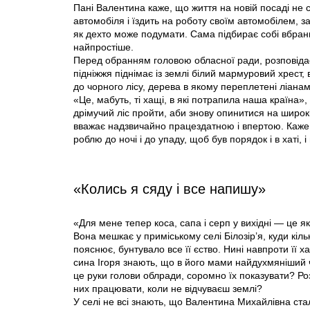
Пані Валентина каже, що життя на новій посаді не 
автомобіля і їздить на роботу своїм автомобілем, за
як дехто може подумати. Сама підбирає собі вбран
найпростіше.
Перед обранням головою обласної ради, розповідає,
підніжжя піднімає із землі білий мармуровий хрест,
до чорного лісу, дерева в якому переплетені ліанам
«Це, мабуть, ті хащі, в які потрапила наша країна»
дрімучий ліс пройти, аби знову опинитися на широкі
вважає надзвичайно працездатною і впертою. Каже,
роблю до ночі і до упаду, щоб був порядок і в хаті, і 
«Колись я сяду i все напишу»
«Для мене тепер коса, сапа і серп у вихідні — це 
Вона мешкає у приміському селі Білозір’я, куди кіль
пояснює, бунтувало все її єство. Нині навпроти її х
сина Ігоря знають, що в його мами найдухмяніший ча
це руки голови облради, соромно їх показувати? Роз
них працювати, коли не відчуваєш землі?
У селі не всі знають, що Валентина Михайлівна ста