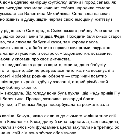
 А дома одягаю найгіршу футболку, штани і город сапаю, як
ачка висиділа восьмеро каченят, собака народила семеро
— усміхається Валентина Михайлівна. Село вона називає
 живить її душу, звідти черпає свою емоційну, життєву і
и у рідне село Самгородок Смілянського району. Але коли вже
і рідної баби Ганни та діда Федя. Походити біля їхньої старої
о, там слухала бабусині казки, там корову пасла.
і сичить вогонь, а баба тихо воркоче кочергами, акуратно
 лагідно гукає нас із сестрою: «Коцюпаночки, вставайте,
аючи у спогади про своє дитинства.
ат, видовбане з дерева корито, скриня, дана бабусі у
ть та прагне, аби не розірвалася ниточка, яка поєднує її із
й оселі й зберігає родинні обереги — сторічний псалтир
шістнадцять років відбув у засланні, старий різьблений
аму бабину скриню.
 виходила. Від голоду вона була пухла і дід Федь привів її у
і Валентина. Правда, зазначає, двоюрідні брати
її у них, а її донька Люда пофарбувала та розмалювала
о коліна. Кажуть, якщо людина до сьомого коління знає свій
ина Коваленко. Каже, дочку й сина виростила, сад посадила,
клали з чоловіком фундамент, цегли закупили на третину, бо
ана, свій дім вона збудує обов’язково.