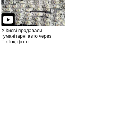
У Києві продавали
гуманітарні авто через
ТікТок, фото