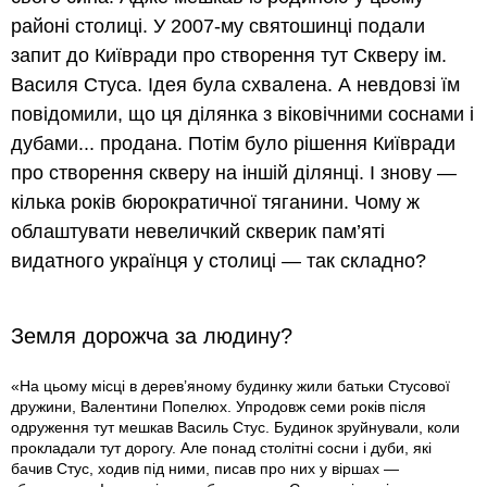
районі столиці. У 2007-му святошинці подали
запит до Київради про створення тут Скверу ім.
Василя Стуса. Ідея була схвалена. А невдовзі їм
повідомили, що ця ділянка з віковічними соснами і
дубами... продана. Потім було рішення Київради
про створення скверу на іншій ділянці. І знову —
кілька років бюрократичної тяганини. Чому ж
облаштувати невеличкий скверик пам’яті
видатного українця у столиці — так складно?
Земля дорожча за людину?
«На цьому місці в дерев’яному будинку жили батьки Стусової
дружини, Валентини Попелюх. Упродовж семи років після
одруження тут мешкав Василь Стус. Будинок зруйнували, коли
прокладали тут дорогу. Але понад столітні сосни і дуби, які
бачив Стус, ходив під ними, писав про них у віршах —