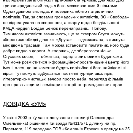
наглядачів і загалом усіх партноменклатурників, для яких досі
триває «радянський лад» з його можливостями й пільгами.
Однак дивною виглядає й поведінка нібито патріотичних
політиків. Так, за словами громадських активістів, ВО «Свобода»
не відреагувала на звернення, а скаргу щодо бездіяльності
КМДА нардеп Богдан Бенюк перенаправив... Попову.
Тим часом активісти зазначають, що за сквером Стуса можуть
зберегтися обидві ділянки. «Друга» — відмежована, затиснута
між двома трасами. Там можна встановити пам’ятник, його буде
добре видно з дороги. А «перша», де збереглося кілька
Стусових сосон, — обжитіша, поряд із житловими будинками.
Тут може розміститися інформаційно-просвітницький центр його
імені, алея, де на каменях будуть вирізьблені його найвідоміші
вірші. Тут можуть відбуватися поетичні турніри школярів,
літературно-мистецькі вечори просто неба, перегляд фільмів
про права людини і семінари з історії та громадянських прав.
ДОВІДКА «УМ»
У квітні 2003 р. (у час головування в столиці Олександра
Омельченка) рішенням Київради №411/571 ділянку на пр.
Перемоги, 119 передано ТОВ «Компанія Етрекс» в оренду на 25