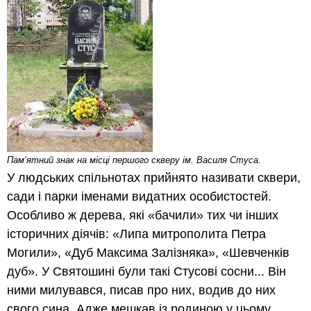
Пам’ятний знак на місці першого скверу ім. Василя Стуса.
У людських спільнотах прийнято називати сквери,
сади і парки іменами видатних особистостей.
Особливо ж дерева, які «бачили» тих чи інших
історичних діячів: «Липа митрополита Петра
Могили», «Дуб Максима Залізняка», «Шевченків
дуб». У Святошині були такі Стусові сосни... Він
ними милувався, писав про них, водив до них
свого сина. Адже мешкав із родиною у цьому