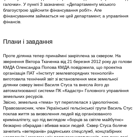
галочки». У пункті 3 зазначено: «Департаменту міського
благоустрою здійснити фінансування робіт». Але
фінансуванням займається не цей департамент, а управління
фінансів.
Плани і завдання
Проте ділянка тепер принаймні закріплена за сквером. На
звернення Віктора Ткаченка від 21 березня 2012 року до голови
КМДА Олександра Попова КМДА повідомила, що проектна
організація ПАТ «Інститут землевпорядних технологій»
виготовила технічний звіт зi встановлення меж земельної
ділянки скверу імені Василя Стуса та внесла його до
автоматизованої системи ПК «Кадастр» Головного управління
земельних ресурсів.
Звісно, земельна «тема» тут переплелася з ідеологічною.
Правозахисник, член Української гельсінської групи Василь Стус
поклав життя за визволення людей від організованого
криміналітету, що під виглядом «борців за світле майбутнє»
безкарно обкрадав і вбивав маси людей. Сквер Стуса боляче
зачепить «ветеранів» радянських спецслужб, концтабірних