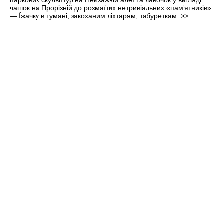
паркових скульптур на Пейзажній алеї та лавочок у вигляді
чашок на Прорізній до розмаїтих нетривіальних «пам’ятників»
— Їжачку в тумані, закоханим ліхтарям, табуреткам.
>>