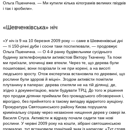
Ольга Пшенична. — Ми купили кілька кілограмів великих гвіздків
і так і зробили».
«Шевченківська» ніч
«У ніч iз 9 на 10 березня 2009 року — саме в Шевченківські дні
— ті 150-річні дуби і сосни таки поспилювали, — продовжує
Ольга Пшенична. — О 4-й ранку будівельники сусіднього
будинку зателефонували активістові Віктору Ткаченку. Та поки
ми приїхали, злочинці вже втекли. Через те, що дерева були
пошиповані, вони позрізали їх не при корені, а на висоті
людського зросту. Отож експертиза встановила по деревині, що
рослини були здорові й міцні». Згодом активісти помітили
плутанину в паперах: дерева спиляли не на тій ділянці, де,
згідно з документацією, мали будувати ТРЦ. До того ж рішення
про продаж ділянки приймали без громадського обговорення і,
вірогідно, без прийнятого в такому випадку відкритого аукціону.
Прокуратура Святошинського району Києва порушила
кримінальну справу через незаконне нищення дерев у сквері ім.
Василя Стуса. Активісти ж відразу почали садити там нові
рослини. У червні 2009 року на кошти, зібрані святошинською
громадою, тут встановили гранітний знак із написом: «Тут стояв