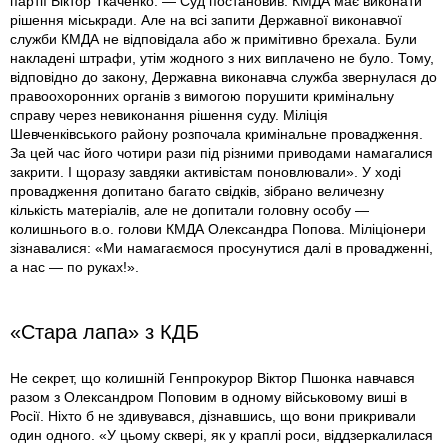
партії Віктор Ткаченко. — Суд постановив: КМДА має виконати
рішення міськради. Але на всі запити Державної виконавчої
служби КМДА не відповідала або ж примітивно брехала. Були
накладені штрафи, утім жодного з них виплачено не було. Тому,
відповідно до закону, Державна виконавча служба звернулася до
правоохоронних органів з вимогою порушити кримінальну
справу через невиконання рішення суду. Міліція
Шевченківського району розпочала кримінальне провадження.
За цей час його чотири рази під різними приводами намагалися
закрити. І щоразу завдяки активістам поновлювали». У ході
провадження допитано багато свідків, зібрано величезну
кількість матеріалів, але не допитали головну особу —
колишнього в.о. голови КМДА Олександра Попова. Міліціонери
зізнавалися: «Ми намагаємося просунутися далі в провадженні,
а нас — по руках!».
«Стара лапа» з КДБ
Не секрет, що колишній Генпрокурор Віктор Пшонка навчався
разом з Олександром Поповим в одному військовому виші в
Росії. Ніхто б не здивувався, дізнавшись, що вони прикривали
один одного. «У цьому сквері, як у краплі роси, віддзеркалилася