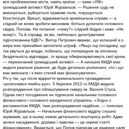
вся проблематика міста, навіть країни, — каже «УМ»
громадський активіст Юрій Журавльов. — Рішення суду не
виконується, руйнується правове поле, порушується
Конституція. Врешті, відкривається кримінальна справа — а
слідчий не може зробити висновків: боїться допитати головного
свідка, Попова. На питання: «чому?» слідчий блідне і каже: «Не
можу!». Та й справді, як він, лейтенант, допитуватиме
підполковника КДБ?». Віктор Петрович вважає, що колишній в.о.
мера має принаймні заплатити штраф. «Якщо оці посадовці, що
так рвуться до влади, побачать, що попередник за злочинну
бездіяльність відповідає, то краще обмірковуватимуть свої кроки,
— переконаний громадський активіст. — А нинішня КМДА має
видати реальне рішення, де буде детально розписано, хто і що
має виконати і з яких статей має фінансуватися».
Річ у тім, що після відкриття кримінального провадження
«розпочався якийсь рух». 5 березня 2012-го КМДА видала
розпорядження про облаштування скверу ім. Василя Стуса.
Однак лист погодження не підписали начальники головного
фінансового і головного юридичного управлінь. «Згідно з
регламентом КМДА, таке розпорядження недійсне, — пояснює
Юрій Журавльов. — Начальник фінансового відділу слушно
зауважив, що в ньому немає детального кошторису робіт. Адже
зелені насадження, доріжки і лавочки — це окремі статті
фінансування». Видається, що Попов підписав це рішення «для