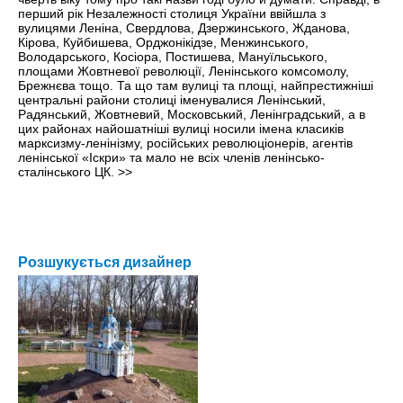
перший рiк Незалежностi столиця України ввiйшла з
вулицями Ленiна, Свердлова, Дзержинського, Жданова,
Кiрова, Куйбишева, Орджонiкiдзе, Менжинського,
Володарського, Косiора, Постишева, Мануїльського,
площами Жовтневої революцiї, Ленiнського комсомолу,
Брежнєва тощо. Та що там вулицi та площi, найпрестижнiшi
центральнi райони столицi iменувалися Ленiнський,
Радянський, Жовтневий, Московський, Ленiнградський, а в
цих районах найошатнiшi вулицi носили iмена класикiв
марксизму-ленiнiзму, росiйських революцiонерiв, агентiв
ленiнської «Іскри» та мало не всiх членiв ленiнсько-
сталiнського ЦК.
>>
Розшукується дизайнер