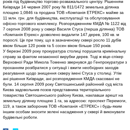
років під будівництво торгово-розважального центру. Рішенням
Київради 14 червня 2007 року № 811/1472 земельна ділянка
площею 1,0846 га продана ТОВ «Компанія ЕТРЕКС» майже за
11 млн. грн. для будівництва, експлуатації та обслуговування
офісно-торгового комплексу. Розпорядженням КМДА № 1122 від
7 серпня 2008 року у сквері Василя Стуса (перша ділянка) ТОВ
«Компанія Етрекс» дозволено видалити 147 дерев, 100 кв. м
порослі. Це при тому, що в зазначеному сквері росло 11 дубів
віком більше 120 років та 5 сосен віком більше 150 років.
У березні 2009 року прокуратура столиці порушила кримінальну
справу за фактом незаконної вирубки дерев. Тоді ж віце-спікер
Верховної Ради Микола Томенко звернувся до Генпрокуратури з
проханням розібратися у ситуації і вжити необхідних заходів
реагування щодо знищення скверу імені Стуса у столиці. Утім
ані рішення Київради, ані розпорядження КМДА скасовані не
були. 14 серпня 2009 року Святошинський районний суд міста
Києва задовольнив позов представника територіального
товариства Святошинського району Києва, наклавши арешт на
земельну ділянку площею 1 га, за адресою: проспект Перемоги,
119, а також заборонив ТОВ «Компанія «ЕТРЕКС» і будь-яким
іншим особам зносити зелені насадження у сквері й виконувати
будівельні роботи.