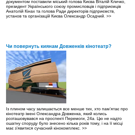
документом поставили міський голова Києва Віталій Кличко,
президент Українського союзу промисловців і підприємців
Анатолій Кінах та голова Ради директорів підприємств,
установ та організацій Києва Олександр Осадчий.
>>
Чи повернуть киянам Довженків кінотеатр?
Із плином часу залишається все менше тих, хто пам’ятає про
кінотеатр імені Олександра Довженка, який колись
розташовувався на проспекті Перемоги, 24а. Цю не надто
ошатну споруду було знесено кілька років тому, і на її місці
має з’явитися сучасний кінокомплекс.
>>