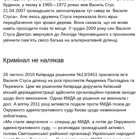
будинок, у якому в 1965—1972 роках жив Василь Стус.
21.04.2007 громадськість започаткувала тут сквер ім. Василя
Стуса». Але якось дружина Стуса переказала його вірш-
передбачення про зрізані дерева. Вона сказала, що не може
навіть проходити повз те місце. У грудні 2009 року син Василя
Стуса Дмитро звернувся до Леоніда Черновецького з проханням
увічнити пам’ять свого батька на альтернативній ділянці.
Кримінал не налякав
26 лютого 2010 Київрада рішенням №13/3451 присвоїла ім’я
Василя Стуса ділянці на розі проспектів Академіка Палладіна та
Перемоги. Цим же рішенням Київрада доручила Київській
міській держадміністрації здійснити організаційно-правові заходи
щодо його виконання. Однак КМДА це рішення не виконала і
досі. А влітку 2011 році активісти подали проти КМДА позов до
Окружного адміністративного суду Києва щодо невиконання
зобов’язань.
«Ми стали звертатися — спершу до КМДА, а потім до Окружного
адміністративного суду, — розповідає громадський активіст,
голова Святошинської районної організації Української народної