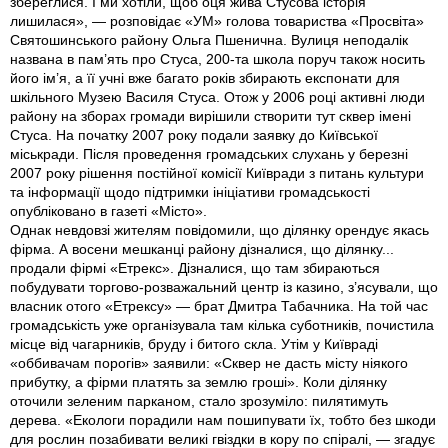
збереглися. І ми хотіли, щоб оця жива Стусова історія
лишилася», — розповідає «УМ» голова товариства «Просвіта»
Святошинського району Ольга Пшенична. Вулиця неподалік
названа в пам’ять про Стуса, 200-та школа поруч також носить
його ім’я, а її учні вже багато років збирають експонати для
шкільного Музею Василя Стуса. Отож у 2006 році активні люди
району на зборах громади вирішили створити тут сквер імені
Стуса. На початку 2007 року подали заявку до Київської
міськради. Після проведення громадських слухань у березні
2007 року рішення постійної комісії Київради з питань культури
та інформації щодо підтримки ініціативи громадськості
опубліковано в газеті «Місто».
Однак невдовзі жителям повідомили, що ділянку орендує якась
фірма. А восени мешканці району дізналися, що ділянку...
продали фірмі «Етрекс». Дізналися, що там збираються
побудувати торгово-розважальний центр із казино, з’ясували, що
власник отого «Етрексу» — брат Дмитра Табачника. На той час
громадськість уже організувала там кілька суботників, почистила
місце від чагарників, бруду і битого скла. Утім у Київраді
«оббивачам порогів» заявили: «Сквер не дасть місту ніякого
прибутку, а фірми платять за землю гроші». Коли ділянку
оточили зеленим парканом, стало зрозуміло: пилятимуть
дерева. «Екологи порадили нам пошипувати їх, тобто без шкоди
для рослин позабивати великі гвіздки в кору по спіралі, — згадує