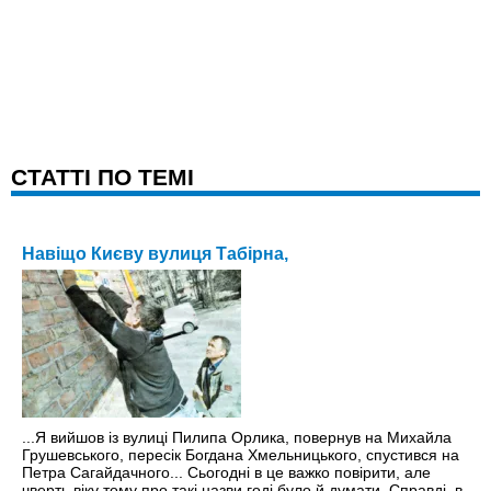
CТАТТІ ПО ТЕМІ
Навiщо Києву вулиця Табiрна,
...Я вийшов iз вулицi Пилипа Орлика, повернув на Михайла
Грушевського, пересiк Богдана Хмельницького, спустився на
Петра Сагайдачного... Сьогоднi в це важко повiрити, але
чверть вiку тому про такi назви годi було й думати. Справдi, в