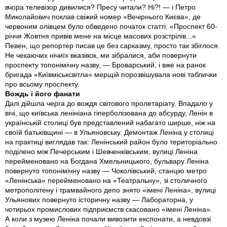
вчора телевiзор дивилися? Пресу читали? Нi?! — i Петро
Миколайович поклав свiжий номер «Вечiрнього Києва», де
червоним олiвцем було обведено початок статтi: «Проспект 60-
рiччя Жовтня привiв мене на мiсце масових розстрiлiв...»
Певен, що репортер писав це без сарказму, просто так збiглося.
Не чекаючих нiчиїх вказiвок, ми зiбралися, аби повернути
проспекту топонiмiчну назву, — Броварський, i вже на ранок
бригада «Київмiськсвiтла» мерщiй порозвiшувала новi таблички
про всьому проспекту.
Вождь і його фанати
Далi дiйшла черга до вождя свiтового пролетарiату. Впадало у
вiчi, що київська ленiнiана гiперболiзована до абсурду, Ленiн в
українськiй столицi був представлений набагато ширше, нiж на
своїй батькiвщинi — в Ульяновську. Демонтаж Ленiна у столицi
на практицi виглядав так: Ленiнський район було територiально
подiлено мiж Печерським i Шевченкiвським, вулицi Ленiна
перейменовано на Богдана Хмельницького, бульвару Ленiна
повернуто топонiмiчну назву — Чоколiвський, станцiю метро
«Ленiнська» перейменовано на «Театральну», зi столичного
метрополiтену i трамвайного депо знято «iменi Ленiна», вулицi
Ульянових повернуто iсторичну назву — Лабораторна, у
чотирьох промислових пiдприємств скасовано «iменi Ленiна».
А коли з музею Ленiна почали вивозити експонати, а невдовзi