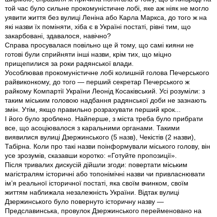
той час було сильне прокомунiстичне лобi, яке аж нiяк не могло
уявити життя без вулицi Ленiна або Карла Маркса, до того ж на
якi назви їх помiняти, хiба є в Українi постатi, рiвнi тим, що
закарбованi, здавалося, навiчно?
Справа просувалася повiльно ще й тому, що самi кияни не
готовi були сприйняти iншi назви, крiм тих, що мiцно
прищепилися за роки радянської влади.
Уособлював прокомунiстичне лобi колишнiй голова Печерського
райвиконкому, до того — перший секретар Печерського ж
райкому Компартiї України Леонiд Косакiвський. Усi розумiли: з
таким мiським головою надбання радянської доби не зазнають
змiн. Утiм, якщо правильно розрахувати перший крок...
І його було зроблено. Найперше, з мiста треба було прибрати
все, що асоцiювалося з каральними органами. Такими
виявилися вулицi Дзержинського (5 назв), Чекiстiв (2 назви),
Табiрна. Коли про такi назви поiнформували мiського голову, вiн
усе зрозумiв, сказавши коротко: «Готуйте пропозицiї».
Пiсля тривалих дискусiй дiйшли згоди: повертати мiським
магiстралям iсторичнi або топонiмiчнi назви чи привласнювати
iм’я реальної iсторичної постатi, яка своїм вчинком, своїм
життям наближала незалежнiсть України. Вiдтак вулицi
Дзержинського було повернуто iсторичну назву —
Предславинська, провулок Дзержинського перейменовано на