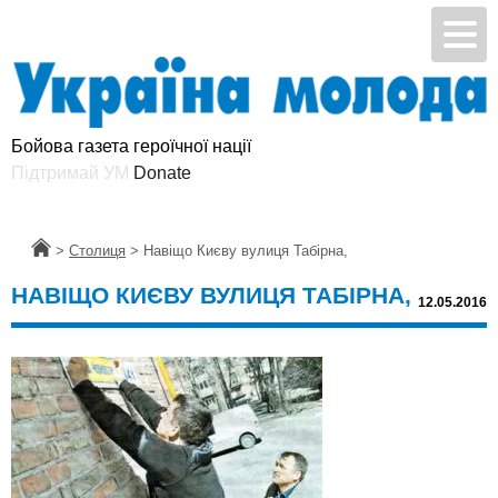
Бойова газета героїчної нації
Підтримай УМ
Головна
>
Столиця
>
Навiщо Києву вулиця Табiрна,
НАВIЩО КИЄВУ ВУЛИЦЯ ТАБIРНА,
12.05.2016