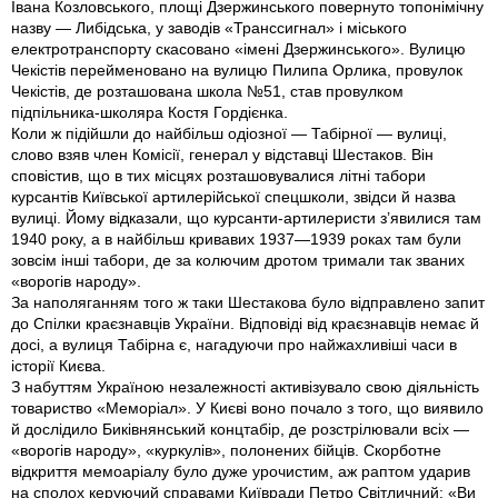
Івана Козловського, площi Дзержинського повернуто топонiмiчну
назву — Либiдська, у заводiв «Транссигнал» i мiського
електротранспорту скасовано «iменi Дзержинського». Вулицю
Чекiстiв перейменовано на вулицю Пилипа Орлика, провулок
Чекiстiв, де розташована школа №51, став провулком
пiдпiльника-школяра Костя Гордiєнка.
Коли ж пiдiйшли до найбiльш одiозної — Табiрної — вулицi,
слово взяв член Комiсiї, генерал у вiдставцi Шестаков. Вiн
сповiстив, що в тих мiсцях розташовувалися лiтнi табори
курсантiв Київської артилерiйської спецшколи, звiдси й назва
вулицi. Йому вiдказали, що курсанти-артилеристи з’явилися там
1940 року, а в найбiльш кривавих 1937—1939 роках там були
зовсiм iншi табори, де за колючим дротом тримали так званих
«ворогiв народу».
За наполяганням того ж таки Шестакова було вiдправлено запит
до Спiлки краєзнавцiв України. Вiдповiдi вiд краєзнавцiв немає й
досi, а вулиця Табiрна є, нагадуючи про найжахливiшi часи в
iсторiї Києва.
З набуттям Україною незалежностi активiзувало свою дiяльнiсть
товариство «Меморiал». У Києвi воно почало з того, що виявило
й дослiдило Бикiвнянський концтабiр, де розстрiлювали всiх —
«ворогiв народу», «куркулiв», полонених бiйцiв. Скорботне
вiдкриття мемоарiалу було дуже урочистим, аж раптом ударив
на сполох керуючий справами Київради Петро Свiтличний: «Ви