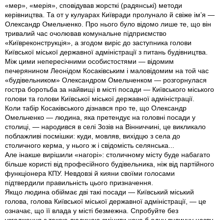
«мер», «мерiя», сповiдував жорсткi (радянськi) методи
керiвництва. Та от у кулуарах Київради пролунало й свiже iм’я —
Олександр Омельченко. Про нього було вiдомо лише те, що вiн
тривалий час очолював комунальне пiдприємство
«Київреконструкцiя», а згодом вирiс до заступника голови
Київської мiської державної адмiнiстрацiї з питань будiвництва.
Мiж цими непересiчними особистостями — вiдомим
печерянином Леонiдом Косакiвським i маловiдомим на той час
«будiвельником» Олександром Омельченком — розгорнулася
гостра боротьба за найвищi в мiстi посади — Київського мiського
голови та голови Київської мiської державної адмiнiстрацiї.
Коли табiр Косакiвського дiзнався про те, що Олександр
Омельченко — людина, яка претендує на головнi посади у
столицi, — народився в селi Зозiв на Вiнниччинi, це викликало
поблажливi посмiшки: куди, мовляв, вихiдцю з села до
столичного керма, у нього ж i свiдомiсть селянська...
Але iнакше вирiшили «нагорi»: столичному мiсту буде набагато
бiльше користi вiд професiйного будiвельника, нiж вiд партiйного
функцiонера КПУ. Невдовзi й кияни своїми голосами
пiдтвердили правильнiсть цього призначення.
Якщо людина обiймає двi такi посади — Київський мiський
голова, голова Київської мiської державної адмiнiстрацiї, — це
означає, що її влада у мiстi безмежна. Спробуйте без