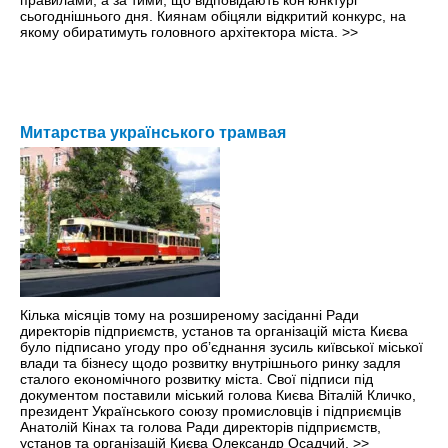
правилами, а за тими, що відповідають кон’юнктурі
сьогоднішнього дня. Киянам обіцяли відкритий конкурс, на
якому обиратимуть головного архітектора міста.
>>
Митарства українського трамвая
Кілька місяців тому на розширеному засіданні Ради
директорів підприємств, установ та організацій міста Києва
було підписано угоду про об’єднання зусиль київської міської
влади та бізнесу щодо розвитку внутрішнього ринку задля
сталого економічного розвитку міста. Свої підписи під
документом поставили міський голова Києва Віталій Кличко,
президент Українського союзу промисловців і підприємців
Анатолій Кінах та голова Ради директорів підприємств,
установ та організацій Києва Олександр Осадчий.
>>