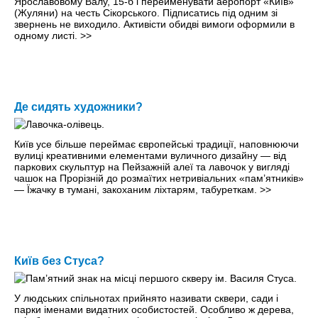
Ярославовому Валу, 15-б і перейменувати аеропорт «Київ»
(Жуляни) на честь Сікорського. Підписатись під одним зі
звернень не виходило. Активісти обидві вимоги оформили в
одному листі.
>>
Де сидять художники?
Київ усе більше переймає європейські традиції, наповнюючи
вулиці креативними елементами вуличного дизайну — від
паркових скульптур на Пейзажній алеї та лавочок у вигляді
чашок на Прорізній до розмаїтих нетривіальних «пам’ятників»
— Їжачку в тумані, закоханим ліхтарям, табуреткам.
>>
Київ без Стуса?
У людських спільнотах прийнято називати сквери, сади і
парки іменами видатних особистостей. Особливо ж дерева,