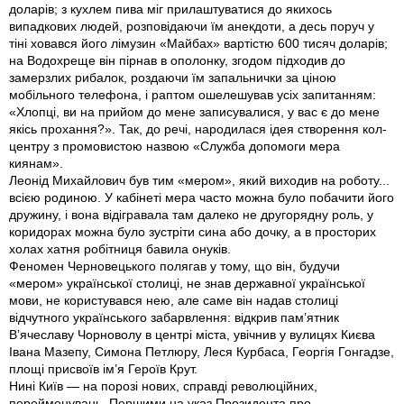
доларiв; з кухлем пива мiг прилаштуватися до якихось
випадкових людей, розповiдаючи їм анекдоти, а десь поруч у
тiнi ховався його лiмузин «Майбах» вартiстю 600 тисяч доларiв;
на Водохреще вiн пiрнав в ополонку, згодом пiдходив до
замерзлих рибалок, роздаючи їм запальнички за цiною
мобiльного телефона, i раптом ошелешував усiх запитанням:
«Хлопцi, ви на прийом до мене записувалися, у вас є до мене
якiсь прохання?». Так, до речi, народилася iдея створення кол-
центру з промовистою назвою «Служба допомоги мера
киянам».
Леонiд Михайлович був тим «мером», який виходив на роботу...
всiєю родиною. У кабiнетi мера часто можна було побачити його
дружину, i вона вiдiгравала там далеко не другорядну роль, у
коридорах можна було зустрiти сина або дочку, а в просторих
холах хатня робiтниця бавила онукiв.
Феномен Черновецького полягав у тому, що вiн, будучи
«мером» української столицi, не знав державної української
мови, не користувався нею, але саме вiн надав столицi
вiдчутного українського забарвлення: вiдкрив пам’ятник
В’ячеславу Чорноволу в центрi мiста, увiчнив у вулицях Києва
Івана Мазепу, Симона Петлюру, Леся Курбаса, Георгiя Гонгадзе,
площi присвоїв iм’я Героїв Крут.
Нинi Київ — на порозi нових, справдi революцiйних,
перейменувань. Першими на указ Президента про