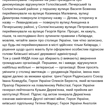
декомунiзацiю вiдгукнулися Голосiївський, Печерський та
Солом’янський райони: у першому вулицю Василя Боженка
перейменували на вулицю Казимира Малевича, вулицi
Димитрова повернули iсторичну назву — Дiлова, iсторичну ж
назву — Левандовська — повернуто вулицi Анищенка в
Печерському районi, у Солом’янському вулицю Петровського
перейменували на вулицю Георгiя Кірпи. Процес, як кажуть,
пiшов, та несподiвано його зупинили правники з Київради,
мовляв, читайте закон про столицю України, там чiтко записано,
що будь-якi перейменування в мiстi здiйснює тiльки Київрада, i
рiшення щодо цього мають бути оформленi особистим пiдписом
голови Київської мiської державної адмiнiстрацiї.
Тож у самiй КМДА поки що збирають (i вивчають) звернення
громадських органiзацiй. Першими, як i завжди, вiдгукнулися
найбiльш мобiльнi — ветеранськi — органiзацiї. Вони просять
увiчнити у столицi звитяжцiв — уродженцiв України, iмена яких
вiдомi далеко за межами країни: тричi Героя Радянського Союзу
Івана Кожедуба, Героя України Олексiя Береста, який встановив
Прапор Перемоги на поваленому Рейхстазi; Героя України
генерал-лейтенанта Кузьми Дерев’янка, який прийняв акт
капiтуляцiї Японiї. Пiдпис пiд актом генерала Дерев’янка
означав закiнчення Другої свiтової вiйни; Героя України,
київської пiдпiльницi Тетяни Маркус; Героя України Анатолiя