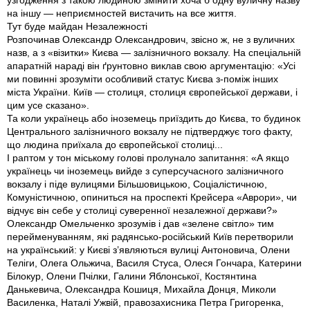
узгодження з такою людиною змiнити хоча б одну вуличну назву
на iншу — неприємностей вистачить на все життя.
Тут буде майдан Незалежності
Розпочинав Олександр Олександрович, звiсно ж, не з вуличних
назв, а з «вiзитки» Києва — залiзничного вокзалу. На спецiальнiй
апаратнiй нарадi вiн ґрунтовно виклав свою аргументацiю: «Усi
ми повиннi зрозумiти особливий статус Києва з-помiж iнших
мiста України. Київ — столиця, столиця європейської держави, i
цим усе сказано».
Та коли українець або iноземець приїздить до Києва, то будинок
Центрального залiзничного вокзалу не пiдтверджує того факту,
що людина приїхала до європейської столицi...
І раптом у тон мiському головi пролунало запитання: «А якщо
українець чи iноземець вийде з суперсучасного залiзничного
вокзалу i пiде вулицями Бiльшовицькою, Соцiалiстичною,
Комунiстичною, опиниться на проспектi Крейсера «Аврори», чи
вiдчує вiн себе у столицi суверенної незалежної держави?»
Олександр Омельченко зрозумiв і дав «зелене свiтло» тим
перейменуванням, якi радянсько-росiйський Київ перетворили
на український: у Києвi з’являються вулицi Антоновича, Олени
Телiги, Олега Ольжича, Василя Стуса, Олеся Гончара, Катерини
Бiлокур, Олени Пчiлки, Галини Яблонської, Костянтина
Данькевича, Олександра Кошиця, Михайла Донця, Миколи
Василенка, Наталi Ужвiй, правозахисника Петра Григоренка,