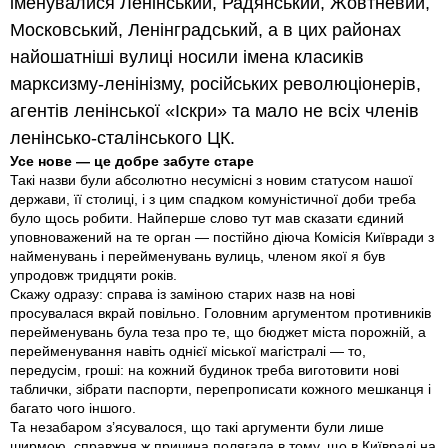
iменувалися Ленiнський, Радянський, Жовтневий,
Московський, Ленiнградський, а в цих районах
найошатнiшi вулицi носили iмена класикiв
марксизму-ленiнiзму, росiйських революцiонерiв,
агентiв ленiнської «Іскри» та мало не всiх членiв
ленiнсько-сталiнського ЦК.
Усе нове — це добре забуте старе
Такi назви були абсолютно несумiснi з новим статусом нашої
держави, її столицi, i з цим спадком комунiстичної доби треба
було щось робити. Найперше слово тут мав сказати єдиний
уповноважений на те орган — постiйно дiюча Комiсiя Київради з
найменувань i перейменувань вулиць, членом якої я був
упродовж тридцяти рокiв.
Скажу одразу: справа iз замiною старих назв на новi
просувалася вкрай повiльно. Головним аргументом противникiв
перейменувань була теза про те, що бюджет мiста порожнiй, а
перейменування навiть однiєї мiської магiстралi — то,
передусiм, грошi: на кожний будинок треба виготовити новi
таблички, зiбрати паспорти, перепрописати кожного мешканця i
багато чого iншого.
Та незабаром з’ясувалося, що такi аргументи були лише
ширмою, справжня ж причина полягала в тому, що в Київрадi на