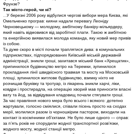
Фрунзе?
Так місто-герой, чи ні?
...У березнi 2006 року вiдбулися черговi вибори мера Києва, якi
Омельченко програв: кияни надали перевагу Леонiду
Черновецькому — молодому, амбiтному банкiру-мiльярдеру,
який навiть вiдмовився вiд заробiтної плати. Такою ж амбiтною
та енергiйною виявилася молода команда, яку новий мер привiв
iз собою.
Та дуже скоро в мiстi почали траплятися дива: в комунальних
пiдприємствах, пiдпорядкованих Київськiй мiськiй державнiй
адмiнiстрацiї, зникли грошi, захитався мiський банк «Хрещатик»,
припинилося будiвництво метро на Теремки, зупинилося
прокладання лiнiї швидкiсного травмая та мосту на Московськiй
площi, зупинилося житлове будiвництво, взимку нiхто не
розчищав брукiвку та тротуар, iз лiкарень зникли харчi, лiки,
ковдри i простирадла, на операцiю хворий мав приносити власнi
вату та йод, за вiдвiдуваня кладовищ почали стягувати грошi.
За час правлiння нового мера було всього i всякого: дотепно
жартували, голосно смiялися, спiвали пiсень просто на сходах
мерiї, молилися разом iз чорношкiрим пастором, виходили на
контакт iз космiчними об’єктами. Не було лише одного — справ:
за п’ять рокiв не спорудили жодної транспортної розв’язки,
жодного мосту, жодної станцiї метро.