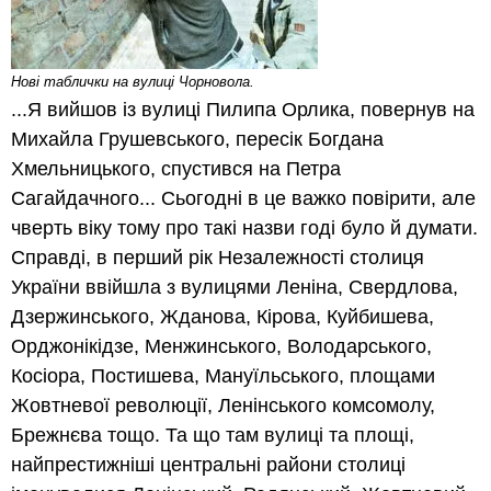
Нові таблички на вулиці Чорновола.
...Я вийшов iз вулицi Пилипа Орлика, повернув на
Михайла Грушевського, пересiк Богдана
Хмельницького, спустився на Петра
Сагайдачного... Сьогоднi в це важко повiрити, але
чверть вiку тому про такi назви годi було й думати.
Справдi, в перший рiк Незалежностi столиця
України ввiйшла з вулицями Ленiна, Свердлова,
Дзержинського, Жданова, Кiрова, Куйбишева,
Орджонiкiдзе, Менжинського, Володарського,
Косiора, Постишева, Мануїльського, площами
Жовтневої революцiї, Ленiнського комсомолу,
Брежнєва тощо. Та що там вулицi та площi,
найпрестижнiшi центральнi райони столицi