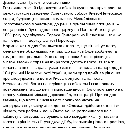
фiзика Івана Пулюя та багато iнших.
Розпочинається й вiдродження об’єктiв духовного призначення:
реконструкцiя i зведення Успенського собору Києво-Печерської
лаври, будiвництво всього комплексу Михайлiвського
Золотоверхого монастиря, до речi, з прилеглими площами. А
дещо ранiше було вiдновлено церкву на Поштовiй площi, де
1861 року вiдспiвували Тараса Григоровича Шевченка, i там же,
на Подолi, — церкву Святої Пирогощi.
Нормою життя для Омельченка стало те, що вiн звiтує перед
киянами не обiцянками, не тим, що колись буде зроблено, а
тим, що вже реально. Уже за першi роки його керiвництва
мiстом вагомих справ назбиралося досить багато, та все ж
головна з них — справа усього життя — з’явилася напередоднi
10-ї рiчницi Незалежностi України, коли уряд прийняв рiшення
про спорудження в центрi Києва монумента на честь
Незалежностi. Загальне керiвництво об’єктом i всю повноту
повноважень (як, до речi, i вiдповiдальностi) було покладено на
голову Київської мiської державної адмiнiстрацiї. Принагiдно
зазначу, що нiхто в Києвi нiчого подiбного нiколи не
споруджував, досвiду зi зведення «Олександрiйських стовпiв» —
нiякого, тож робочий день Омельченка розпочинався не з
кабiнету в Київрадi, а з будiвельного майданчика. Тут мiський
голова в рiднiй стихiї: узгоджує дiї будiвельникiв рiзного профiлю,
контролює монтаж залiзобетонних конструкцiй. За ходом