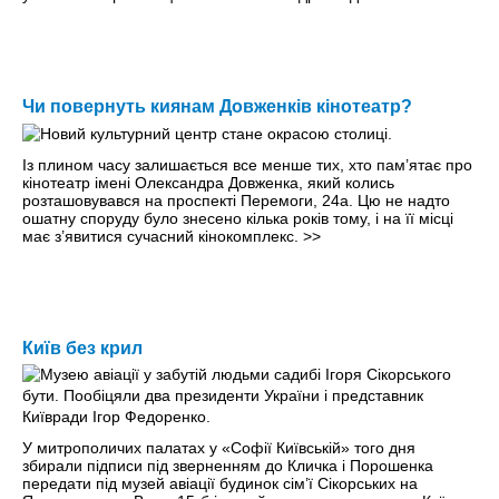
Чи повернуть киянам Довженків кінотеатр?
Із плином часу залишається все менше тих, хто пам’ятає про
кінотеатр імені Олександра Довженка, який колись
розташовувався на проспекті Перемоги, 24а. Цю не надто
ошатну споруду було знесено кілька років тому, і на її місці
має з’явитися сучасний кінокомплекс.
>>
Київ без крил
У митрополичих палатах у «Софії Київській» того дня
збирали підписи під зверненням до Кличка і Порошенка
передати під музей авіації будинок сім’ї Сікорських на