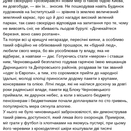
Дуже своєрiдно «розбирався» новий мер iз такою бiдою Києва,
як довгобуди, — вiн їх... зносив. Не пошкодував навiть Будинок
художникiв на Інститутськiй — зрiвняв iз землею величезний
земляний каркас, про що й досi нагадує високий зелений
паркан, так само своєрiдно вiдповiдав на запитання про те, чому
не вивозять снiг, не збивають льодовi бурулi: «Дочекайтеся
березня, воно само розтане».
Та попри всi цi крищучi негаразди, пересiчнi кияни, а особливо
такий офiцiйно не облiкований прошарок, як «бiдний люд»,
любили свого мера, бо вiн уособлював ту владу, яка не
вiдбирає, а навпаки — дає. Готуючись стати «мером» i ставши
ним, Черновецький безплатно годував гарячою їжею мешканцiв
Дарницького та Днiпровського районiв, роздавав їм так званий
«одяг iз Європи», а тим, хто соромився прийти до народної
їдальнi, молодi хлопцi приносили додому пакети з крупами,
консервами та олiєю. Лiтнi люди, якi не наїлися досхочу за довгi
роки радянської влади, пакети вiд Блоку Черновецького
приймали, як дарунок небес, а коли з мiського бюджету
пенсiонерам i бюджетникам почали доплачувати по сто гривень,
популярнiсть мера сягнула апогею.
У нього не було чиновницької забронзовiлостi, вiн демонстрував
такий рiвень доступностi, який лякав його охоронцiв. Примiром,
мiг грати у футбол iз хлопчаками на якомусь пустирi, при цьому
його черевики з крокодилячої шкiри коштували двi тисячi