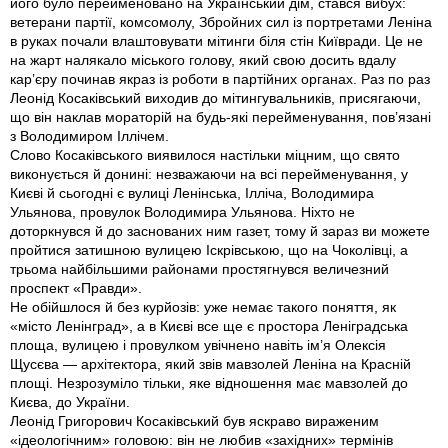
його було перейменовано на Український дiм, стався вибух:
ветерани партiї, комсомолу, Збройних сил iз портретами Ленiна
в руках почали влаштовувати мiтинги бiля стiн Київради. Це не
на жарт налякало мiського голову, який свою досить вдалу
кар’єру починав якраз iз роботи в партiйних органах. Раз по раз
Леонiд Косакiвський виходив до мiтингувальникiв, присягаючи,
що вiн наклав мораторiй на будь-якi перейменування, пов’язанi
з Володимиром Іллiчем.
Слово Косакiвського виявилося настiльки мiцним, що свято
виконується й донинi: незважаючи на всi перейменування, у
Києвi й сьогоднi є вулицi Ленiнська, Іллiча, Володимира
Ульянова, провулок Володимира Ульянова. Нiхто не
доторкнувся й до заснованих ним газет, тому й зараз ви можете
пройтися затишною вулицею Іскрiвською, що на Чоколiвцi, а
трьома найбiльшими районами простягнувся величезний
проспект «Правди».
Не обiйшлося й без курйозiв: уже немає такого поняття, як
«мiсто Ленiнград», а в Києвi все ще є простора Ленiградська
площа, вулицею i провулком увiчнено навiть iм’я Олексiя
Щусєва — архiтектора, який звiв мавзолей Ленiна на Краснiй
площi. Незрозумiло тiльки, яке вiдношення має мавзолей до
Києва, до України.
Леонiд Григорович Косакiвський був яскраво вираженим
«iдеологiчним» головою: вiн не любив «захiдних» термiнiв