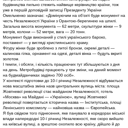
будiвництва пильно стежить найвище керiвництво країни, тож
уже в першiй доповiднiй записцi Президенту України
Омельченко зазначає: «Домiнуючим на об’єктi буде монумент на
честь Незалежностi України з Орантою-берегинею на шпилi.
Загальна висота монумента — 62 метри, скульптури жiнки — 9
метрiв, колони — 52 метри, вага — 20 тонн.
Монумент буде виконаний у стилi українського бароко,
постамент — у виглядi християнського храму.
Фiгуру жiнки буде зроблено з литої бронзи, окремi деталi —
калинова гiлка, орнамент на одязi, деталi вiнка — будуть вкритi
золотом.
І темпи, i обсяги, i кiлькiсть працюючих тут збiльшуються з дня
на день. Метробудiвцi працюють у три змiни, на даний момент
на будмайданчиках задiяно 700 осiб».
У контекстi пiдготовки до 10-ї рiчницi Незалежностi вiдбувається
нова масштабна змiна назв центральних вулиць мiста: площа
Жовтневої революцiї стає майданом Незалежностi, готель
«Москва» на Майданi — «Україною», вулицi Жовтневої
революцiї повертається iсторична назва — Інститутська, площi
Ленiнського комсомолу — найновiша назва — Європейська.
Я був свiдком того пiднесення, яке панувало в коридорах мiської
влади напередоднi 10-ї рiчницi Незалежностi, яке скоро вийшло
на київськi вулицi, а зрештою охопило всю країну, дiйшло й до