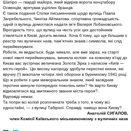
Шапiро — гвардiї майора, який вiдкрив ворота концтабору
Освенцiм, врятував уцiлiлих бранцiв.
Є також подання Спiлки письменникiв щодо вулиць Павла
Загребельного, Чингiза Айтматова, спортивна громадськiсть
однiй iз вулиць домоглася надати iм’я Валерiя Лобановського.
Вiрогiднiсть того, що вулицi на честь усiх цих достойникiв
з’являться в Києвi, досить велика. Хоча б тому, що ще бiльшим є
реєстр тих вуличних назв, пам’ятних знакiв i символiв, якi слiд
перейменувати.
Роботи, як видається, буде чимало, але вже зараз, на стартi
нової хвилі перейменувань, виникла колiзiя: на кожному в’їздi до
Києва вас зустрiчає величезна Золота Зiрка з написом «Київ —
мiсто-герой». Цю високу нагороду здобули пересiчнi кияни, якi
вручну (!) викопали чотири лiнiї оборони в буремному 1941 роцi.
Що ж робити з цим меморiальним знаком, який засвiдчив
героїчне минуле попереднiх поколiнь киян? Чи варто Києву
вiдмовлятися вiд звитяжного звання мiста-героя?..
Вiдповiдi немає.
Та попри всi колiзiї розпочинати треба з того, в чому всi
одностайнi, — з вулицi Табiрної. Справдi, навiщо вона Києву?..
Анатолiй СИГАЛОВ,
член Комiсiї Київського мiськвиконкому з вуличних назв