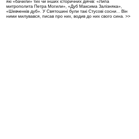
які «бачили» тих чи інших історичних діячів: «Липа
митрополита Петра Могили», «Дуб Максима Залізняка»,
«Шевченків дуб». У Святошині були такі Стусові сосни... Він
ними милувався, писав про них, водив до них свого сина.
>>