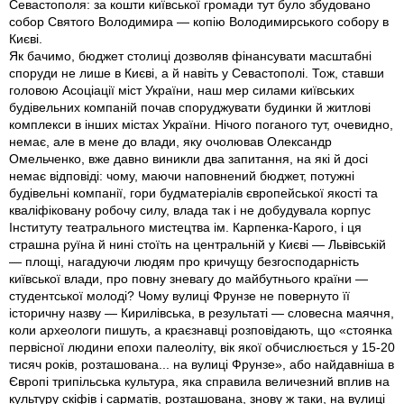
Севастополя: за кошти київської громади тут було збудовано
собор Святого Володимира — копiю Володимирського собору в
Києвi.
Як бачимо, бюджет столицi дозволяв фiнансувати масштабнi
споруди не лише в Києвi, а й навiть у Севастополi. Тож, ставши
головою Асоцiацiї мiст України, наш мер силами київських
будiвельних компанiй почав споруджувати будинки й житловi
комплекси в iнших мiстах України. Нiчого поганого тут, очевидно,
немає, але в мене до влади, яку очолював Олександр
Омельченко, вже давно виникли два запитання, на якi й досi
немає вiдповiдi: чому, маючи наповнений бюджет, потужнi
будiвельнi компанiї, гори будматерiалiв європейської якостi та
квалiфiковану робочу силу, влада так i не добудувала корпус
Інституту театрального мистецтва iм. Карпенка-Карого, i ця
страшна руїна й нинi стоїть на центральнiй у Києвi — Львiвськiй
— площi, нагадуючи людям про кричущу безгосподарнiсть
київської влади, про повну зневагу до майбутнього країни —
студентської молодi? Чому вулицi Фрунзе не повернуто її
iсторичну назву — Кирилiвська, в результатi — словесна маячня,
коли археологи пишуть, а краєзнавцi розповiдають, що «стоянка
первiсної людини епохи палеолiту, вiк якої обчислюється у 15-20
тисяч рокiв, розташована... на вулицi Фрунзе», або найдавнiша в
Європi трипiльська культура, яка справила величезний вплив на
культуру скiфiв i сарматiв, розташована, знову ж таки, на вулицi