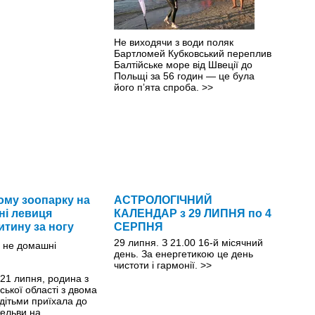
Не виходячи з води поляк
Бартломей Кубковський переплив
Балтійське море від Швеції до
Польщі за 56 годин — це була
його пʼята спроба.
>>
ому зоопарку на
АСТРОЛОГІЧНИЙ
і левиця
КАЛЕНДАР з 29 ЛИПНЯ по 4
итину за ногу
СЕРПНЯ
29 липня. З 21.00 16-й місячний
день. За енергетикою це день
чистоти і гармонії.
>>
21 липня, родина з
ької області з двома
дітьми приїхала до
тельви на