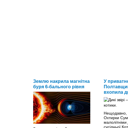
Землю накрила магнітна
У приватн
буря 6-бального рівня
Полтавщин
вхопила д
Нещодавно, 
Охтирки Сумс
малолітніми 
сусідньої Ко