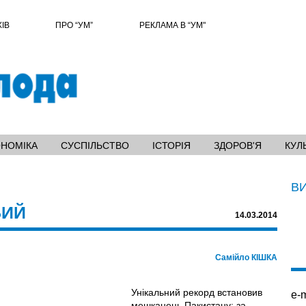
ХІВ
ПРО “УМ”
РЕКЛАМА В “УМ"
ОНОМІКА
СУСПІЛЬСТВО
ІСТОРІЯ
ЗДОРОВ'Я
КУЛ
В
БИЙ
14.03.2014
Самійло КІШКА
Унікальний рекорд встановив
e-m
мешканець Пакистану: за