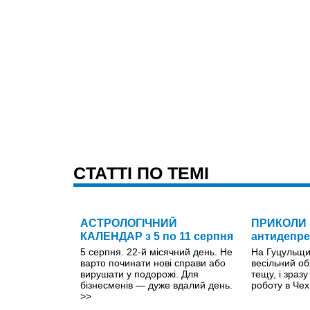
CТАТТІ ПО ТЕМІ
АСТРОЛОГІЧНИЙ
ПРИКОЛИ 
КАЛЕНДАР з 5 по 11 серпня
антидепре
5 серпня. 22-й місячний день. Не
На Гуцульщин
варто починати нові справи або
весільний о
вирушати у подорожі. Для
тещу, і зраз
бізнесменів — дуже вдалий день.
роботу в Чех
>>