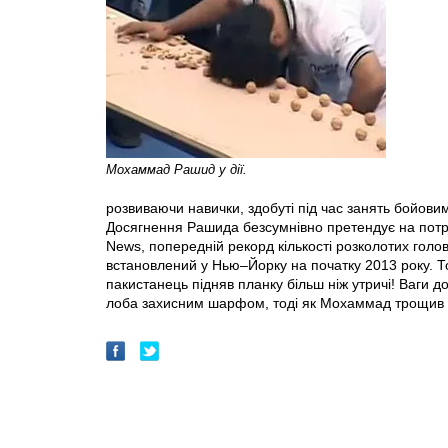
Мохаммад Рашид у дії.
розвиваючи навички, здобуті під час занять бойов
Досягнення Рашида безсумнівно претендує на потра
News, попередній рекорд кількості розколотих голо
встановлений у Нью–Йорку на початку 2013 року. То
пакистанець підняв планку більш ніж утричі! Ваги
лоба захисним шарфом, тоді як Мохаммад трощив т