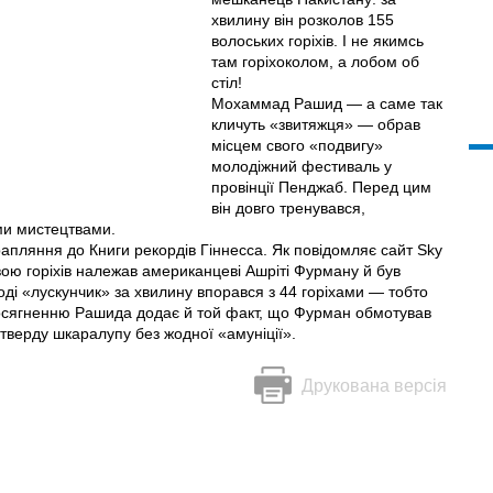
хвилину він розколов 155
волоських горіхів. І не якимсь
там горіхоколом, а лобом об
стіл!
Мохаммад Рашид — а саме так
кличуть «звитяжця» — обрав
місцем свого «подвигу»
молодіжний фестиваль у
провінції Пенджаб. Перед цим
він довго тренувався,
ими мистецтвами.
пляння до Книги рекордів Гіннесса. Як повідомляє сайт Sky
вою горіхів належав американцеві Ашріті Фурману й був
ді «лускунчик» за хвилину впорався з 44 горіхами — тобто
 досягненню Рашида додає й той факт, що Фурман обмотував
верду шкаралупу без жодної «амуніції».
Друкована версія