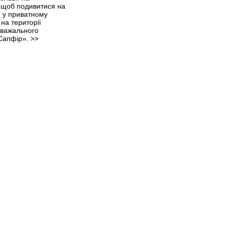
 щоб подивитися на
н у приватному
 на території
зважального
Сапфір».
>>