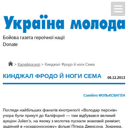
Бойова газета героїчної нації
Donate
Головна
>
Калейдоскоп
>
Кинджал Фродо й ноги Сема
КИНДЖАЛ ФРОДО Й НОГИ СЕМА
06.12.2013
Самійло ФОЛЬКСВАГЕН
Погляди найбільших фанатів кінотрилогії «Володар перснів»
учора були прикуті до Каліфорнії — там відбувався великий
аукціон Julien’s, на якому з молотка пускали знаковий реквізит,
задіяний в «оскароносному» фільмі Пітера Джексона. Зокрема,