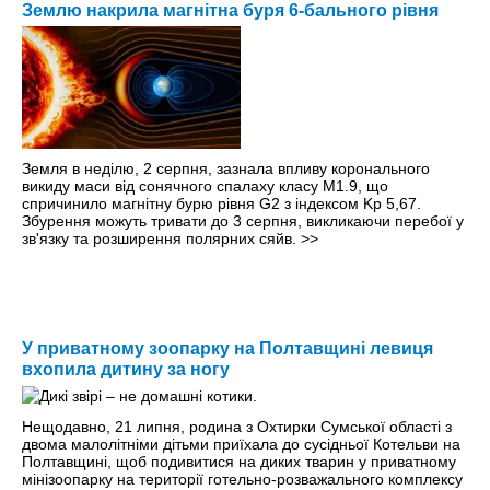
Землю накрила магнітна буря 6-бального рівня
Земля в неділю, 2 серпня, зазнала впливу коронального
викиду маси від сонячного спалаху класу M1.9, що
спричинило магнітну бурю рівня G2 з індексом Kp 5,67.
Збурення можуть тривати до 3 серпня, викликаючи перебої у
зв'язку та розширення полярних сяйв.
>>
У приватному зоопарку на Полтавщині левиця
вхопила дитину за ногу
Нещодавно, 21 липня, родина з Охтирки Сумської області з
двома малолітніми дітьми приїхала до сусідньої Котельви на
Полтавщині, щоб подивитися на диких тварин у приватному
мінізоопарку на території готельно-розважального комплексу