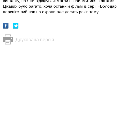
виставку, на якій відвідувачі могли ознайомитися з лотами.
Цікавих було багато, хоча останній фільм із серії «Володар
перснів» вийшов на екрани вже десять років тому.
Друкована версія