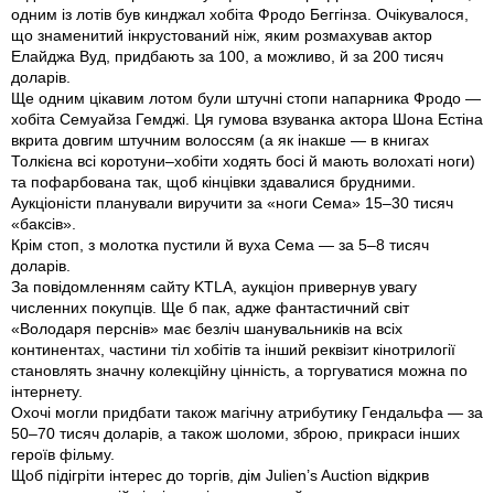
одним із лотів був кинджал хобіта Фродо Беггінза. Очікувалося,
що знаменитий інкрустований ніж, яким розмахував актор
Елайджа Вуд, придбають за 100, а можливо, й за 200 тисяч
доларів.
Ще одним цікавим лотом були штучні стопи напарника Фродо —
хобіта Семуайза Гемджі. Ця гумова взуванка актора Шона Естіна
вкрита довгим штучним волоссям (а як інакше — в книгах
Толкієна всі коротуни–хобіти ходять босі й мають волохаті ноги)
та пофарбована так, щоб кінцівки здавалися брудними.
Аукціоністи планували виручити за «ноги Сема» 15–30 тисяч
«баксів».
Крім стоп, з молотка пустили й вуха Сема — за 5–8 тисяч
доларів.
За повідомленням сайту KTLA, аукціон привернув увагу
численних покупців. Ще б пак, адже фантастичний світ
«Володаря перснів» має безліч шанувальників на всіх
континентах, частини тіл хобітів та інший реквізит кінотрилогії
становлять значну колекційну цінність, а торгуватися можна по
інтернету.
Охочі могли придбати також магічну атрибутику Гендальфа — за
50–70 тисяч доларів, а також шоломи, зброю, прикраси інших
героїв фільму.
Щоб підігріти інтерес до торгів, дім Julien’s Auction відкрив