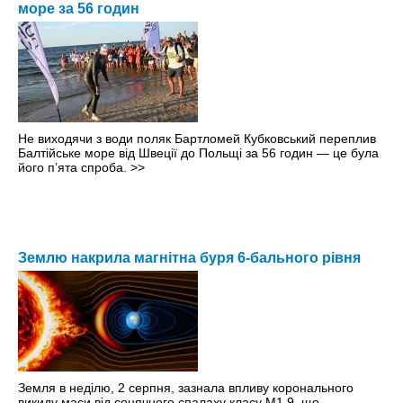
море за 56 годин
Не виходячи з води поляк Бартломей Кубковський переплив
Балтійське море від Швеції до Польщі за 56 годин — це була
його пʼята спроба.
>>
Землю накрила магнітна буря 6-бального рівня
Земля в неділю, 2 серпня, зазнала впливу коронального
викиду маси від сонячного спалаху класу M1.9, що