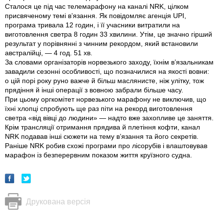
Сталося це під час телемарафону на каналі NRK, цілком
присвяченому темі в’язання. Як повідомляє агенція UPI,
програма тривала 12 годин, і її учасники витратили на
виготовлення светра 8 годин 33 хвилини. Утім, це значно гірший
результат у порівнянні з чинним рекордом, який встановили
австралійці, — 4 год. 51 хв.
За словами організаторів норвезького заходу, їхнім в’язальникам
завадили сезонні особливості, що позначилися на якості вовни:
о цій порі року руно важче й більш маслянисте, ніж улітку, тож
прядіння й інші операції з вовною забрали більше часу.
При цьому оргкомітет норвезького марафону не виключив, що
їхні хлопці спробують ще раз піти на рекорд виготовлення
светра «від вівці до людини» — надто вже захопливе це заняття.
Крім трансляції отримання прядива й плетіння кофти, канал
NRK подавав інші сюжети на тему в’язання та його секретів.
Раніше NRK робив схожі програми про лісорубів і влаштовував
марафон із безперервним показом життя круїзного судна.
Друкована версія