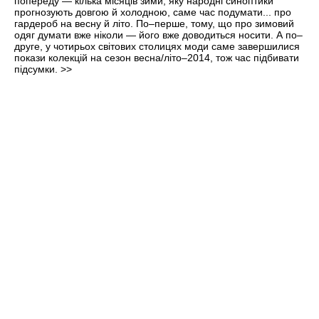
попереду — кілька місяців зими, яку народні синоптики
прогнозують довгою й холодною, саме час подумати... про
гардероб на весну й літо. По–перше, тому, що про зимовий
одяг думати вже ніколи — його вже доводиться носити. А по–
друге, у чотирьох світових столицях моди саме завершилися
покази колекцій на сезон весна/літо–2014, тож час підбивати
підсумки.
>>