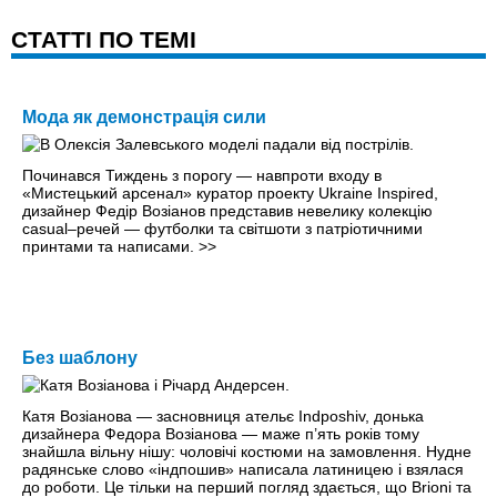
CТАТТІ ПО ТЕМІ
Мода як демонстрація сили
Починався Тиждень з порогу — навпроти входу в
«Мистецький арсенал» куратор проекту Ukraine Inspired,
дизайнер Федір Возіанов представив невелику колекцію
casual–речей — футболки та світшоти з патріотичними
принтами та написами.
>>
Без шаблону
Катя Возіанова — засновниця ательє Indposhiv, донька
дизайнера Федора Возіанова — маже п’ять рокiв тому
знайшла вільну нішу: чоловічі костюми на замовлення. Нудне
радянське слово «індпошив» написала латиницею і взялася
до роботи. Це тільки на перший погляд здається, що Brioni та