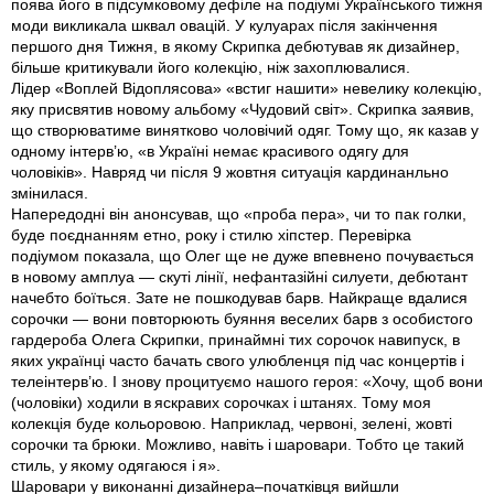
поява його в підсумковому дефіле на подіумі Українського тижня
моди викликала шквал овацій. У кулуарах після закінчення
першого дня Тижня, в якому Скрипка дебютував як дизайнер,
більше критикували його колекцію, ніж захоплювалися.
Лідер «Воплей Відоплясова» «встиг нашити» невелику колекцію,
яку присвятив новому альбому «Чудовий світ». Скрипка заявив,
що створюватиме винятково чоловічий одяг. Тому що, як казав у
одному інтерв’ю, «в Україні немає красивого одягу для
чоловіків». Навряд чи після 9 жовтня ситуація кардинанльно
змінилася.
Напередодні він анонсував, що «проба пера», чи то пак голки,
буде поєднанням етно, року і стилю хіпстер. Перевірка
подіумом показала, що Олег ще не дуже впевнено почувається
в новому амплуа — скуті лінії, нефантазійні силуети, дебютант
начебто боїться. Зате не пошкодував барв. Найкраще вдалися
сорочки — вони повторюють буяння веселих барв з особистого
гардероба Олега Скрипки, принаймні тих сорочок навипуск, в
яких українці часто бачать свого улюбленця під час концертів і
телеінтерв’ю. І знову процитуємо нашого героя: «Хочу, щоб вони
(чоловіки) ходили в яскравих сорочках і штанях. Тому моя
колекція буде кольоровою. Наприклад, червоні, зелені, жовті
сорочки та брюки. Можливо, навіть і шаровари. Тобто це такий
стиль, у якому одягаюся і я».
Шаровари у виконанні дизайнера–початківця вийшли