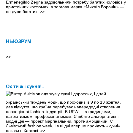
Ermenegildo Zegna задовольнили потребу багатих чоловіків у
пристойних ко­стюмах, а торгова марка «Михаїл Воронін» —
не дуже багатих.
>>
НЬЮЗРУМ
>>
Ох ти ж і сукня!..
Український тиждень моди, що проходив iз 9 по 13 жовтня,
дав відчуття, що країна перебуває напередодні створення
повноцінної fashion–індустрії. Є UFW — з традиціями,
патріотизмом, професіоналізмом. Є нібито альтернативні
модні Дні — проект маргінальний, проте амбіційний. Є
Львівський fashion week, і в ці дні вперше пройдуть «кучні»
покази в Харкові.
>>