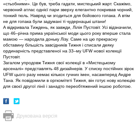
«стьобними». Це був, треба гадати, мистецький жарт. Скажімо,
червоний атлас однієї пари зверху елегантно покривав чорний,
тонкий тюль. Навряд чи згодиться для бойового гопака. А втім
не для гопака були задумані ті чудернацькі штани!
А відкривала Тиждень, як завжди, Лілія Пустовіт. Усі відзначили,
що 46–річна прима української моди цього року вперше стала
мамою — народила доньку Лізу. Саме на цю прекрасну
обставину більшість завсідників Тижня і списали деяку
ординарність представленої на 33–му UFW нової колекції
Пустовіт.
Загалом упродовж Тижня свої колекції в «Мистецькому
арсеналі» представлять 48 дизайнерів. У списку постійних зірок
UFW цього разу немає кількох гучних імен, насамперед Андре
Тана. Як повідомили в оргкомітеті Тижня, він готує нову колекцію
для своєї другої лінії і занадто переобтяжений іншою роботою.
Друкована версія