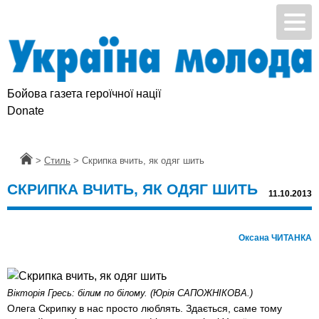
Бойова газета героїчної нації
Donate
Головна
>
Стиль
>
Скрипка вчить, як одяг шить
СКРИПКА ВЧИТЬ, ЯК ОДЯГ ШИТЬ
11.10.2013
Оксана ЧИТАНКА
Вiкторiя Гресь: бiлим по бiлому. (Юрія САПОЖНІКОВА.)
Олега Скрипку в нас просто люблять. Здається, саме тому