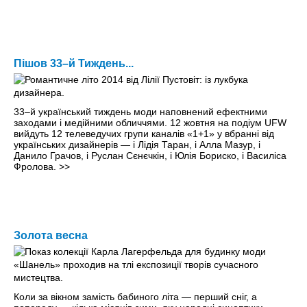
Пішов 33–й Тиждень...
33–й український тиждень моди наповнений ефектними
заходами і медійними обличчями. 12 жовтня на подіум UFW
вийдуть 12 телеведучих групи каналів «1+1» у вбранні від
українських дизайнерів — і Лідія Таран, і Алла Мазур, і
Данило Грачов, і Руслан Сєнєчкін, і Юлія Бориско, і Василіса
Фролова.
>>
Золота весна
Коли за вікном замість бабиного літа — перший сніг, а