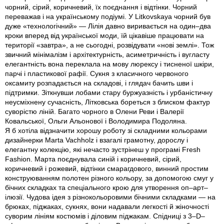
чорний, сірий, коричневий, їх поєднання і відтінки. Чорний
переважав і на українському подіумі. У Litkovskaya чорний був
дуже «технологічний» — Лілія давно виривається на один–два
кроки вперед від української моди, їй цікавіше працювати на
території «завтра», а не сьогодні, розвідувати «нові землі». Тож
звичний мінімалізм і архітектурність, асиметричність і вугласту
елегантність вона переклала на мову люрексу і тисненої шкіри,
парчі і пластикової рафії. Сукня з класичного червоного
оксамиту розпадається на складові, і глядач бачить шви і
підтримки. Зіткнувши лобами стару буржуазність і урбаністичну
неусміхнену сучасність, Літковська бореться з блиском фактур
суворістю ліній. Багато чорного в Олени Реви і Валерії
Ковальської, Ольги Альонової і Володимира Подоляна.
Я б хотіла відзначити хорошу роботу зі складними кольорами
дизайнерки Marta Vachholz і взагалі грамотну, дорослу і
елегантну колекцію, які нечасто зустрінеш у програмі Fresh
Fashion. Марта поєднувала синій і коричневий, сірий,
коричневий і рожевий, відтінки смарагдового, винний простим
конструюванням полотен різного кольору, за допомогою смуг у
бічних складках та спеціального крою для утворення оп–арт–
ілюзії. Чудова ідея з різнокольоровими бічними складками — на
брюках, піджаках, сукнях, вони надавали легкості й жіночності
суворим лініям костюмів і діловим піджакам. Спідниці з 3–D–