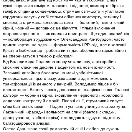
сарафанах. Musthave від Крістіни — картаті сорочки. Втім і
сукні–сорочки з коміром, планкою і під пояс, комфортні брюки–
галіфе, спідниці сонце–кльош, стримані світ–шоти й утилітарні
кардигани несуть у собі стільки обіцянок комфорту, затишку і
спокою, а стримана кольорова гама — болотний, темно–синій,
сірий, чорний — доповнює це відчуття. І тільки включення
яскраво червоного — як спалахи пристрасті. Ще один вдалий хід
— колаборація з художником Олександром Ройтбурдом: часто
принти картин на одязі — формальність і PR–хід, але в колекції
Крістіни Бобкової арт–робота виглядає абсолютно гармонійно і
не сперечається з темою риболовлі.
Від Володимира Подоляна знову чекали шоу, а він зробив
спокійне класичне дефіле з акцентом на новій жіночності.
Зазвичай дизайнер балансує на межі урбаністичної
універсальності, цього разу, заклавши в одяг можливість
трансформації із денного у вечірній, Володимир пішов у бік
елегантності. Віскозу і шовк доповнюють плащівка і сітка. Головні
кольори — чорний і сірий, вкраплення червоного і коралового
додавали контрасту й емоцій. Плавні лінії, струмливий силует,
м’які бантові складки — Подолян успішно уникнув гострих кутів.
Лаконічний «фасад» і вольності на спині (бантові складки,
драпірування, глибокі вирізи) теж додають відчуття підтексту і
багатошаровості алюзій.
Олена Даць вірна своїй романтичній лінії і любові до суконь.