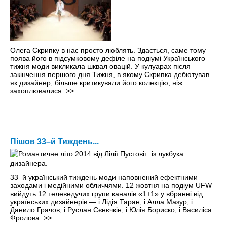
Олега Скрипку в нас просто люблять. Здається, саме тому
поява його в підсумковому дефіле на подіумі Українського
тижня моди викликала шквал овацій. У кулуарах після
закінчення першого дня Тижня, в якому Скрипка дебютував
як дизайнер, більше критикували його колекцію, ніж
захоплювалися.
>>
Пішов 33–й Тиждень...
33–й український тиждень моди наповнений ефектними
заходами і медійними обличчями. 12 жовтня на подіум UFW
вийдуть 12 телеведучих групи каналів «1+1» у вбранні від
українських дизайнерів — і Лідія Таран, і Алла Мазур, і
Данило Грачов, і Руслан Сєнєчкін, і Юлія Бориско, і Василіса
Фролова.
>>