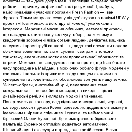
ефектом — теж дуже добра ідея. В колекцію вкладено багато
роботи — причому як фізичної, так і розумової. І, мабуть,
найочікуваніший учасник програми Fresh Fashion — Іван
Фролов. Тільки минулого сезону він дебютував на подіумі UFW у
проекті «Нові імена», а його другої колекції уже чекали з
інтересом. Мереживні маски на обличчях, металеві прикраси,
що нагадують стилізовану кольчугу–оберіг, на кожному з
квадратиків зображені якісь органи людини, делікатна вишивка
на сукнях і прості грубі сандалі — ці додаткові елементи надали
об’ємним вовняним пальтам, сукням і светрам із тонкого
трикотажу, елегантним костюмам провокативної образності та
інтриги. Можливо, позаподіумне знання про те, що Іван багато
часу проводив на Майдані, в моїх очах робило фігури моделей у
костюмах і пальтах iз пришитим ззаду плащем схожими на
суперменів та людей–ікс, які обов’язково врятують нашу землю.
Унісекс–образи, анатомічний крій, педалювання теми
сексуальності — це особисті месиджі, на виході — цікаві
дизайнерські речі, які виглядать модно і впізнавано.
Повертачись до кольору, слід відзначити яскраві сині, червоні,
кольору лосося піджаки Ксенії Кіреєвої, які додають оптимізму її
ідеальним шкіряним спідницям і сукням, та неймовірний
бірюзовий Олени Буреніної. До геометричного бірюзового
пальта від Буреніної оптимізм додається автоматично.
Шкіряний одяг і аксесуари в тренді вже третій сезон. Більш