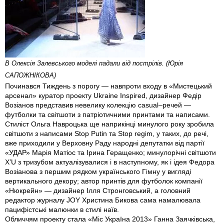
В Олексія Залевського моделі падали від пострілів. (Юрiя
САПОЖНІКОВА)
Починався Тиждень з порогу — навпроти входу в «Мистецький
арсенал» куратор проекту Ukraine Inspired, дизайнер Федір
Возіанов представив невелику колекцію casual–речей —
футболки та світшоти з патріотичними принтами та написами.
Стиліст Ольга Навроцька ще наприкінці минулого року зробила
світшоти з написами Stop Putin та Stop regim, у таких, до речі,
вже приходили у Верховну Раду народні депутатки від партії
«УДАР» Марія Матіос та Ірина Геращенко; минулорічні світшоти
X’U з тризубом актуалізувалися і в наступному, як і ідея Федора
Возіанова з першим рядком українського Гімну у вигляді
вертикального декору; автор принтів для футболок компанії
«Нюкрейн» — дизайнер Ілля Стронговський, а головний
редактор журналу JOY Христина Бикова сама намалювала
пацифістські малюнки в стилі наїв.
Обличчям проекту стала «Міс Україна 2013» Ганна Заячківська,