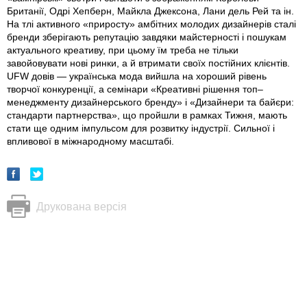
Британії, Одрі Хепберн, Майкла Джексона, Лани дель Рей та ін.
На тлі активного «приросту» амбітних молодих дизайнерів сталі
бренди зберігають репутацію завдяки майстерності і пошукам
актуального креативу, при цьому їм треба не тільки
завойовувати нові ринки, а й втримати своїх постійних клієнтів.
UFW довів — українська мода вийшла на хороший рівень
творчої конкуренції, а семінари «Креативні рішення топ–
менеджменту дизайнерського бренду» і «Дизайнери та байєри:
стандарти партнерства», що пройшли в рамках Тижня, мають
стати ще одним імпульсом для розвитку індустрії. Сильної і
впливової в міжнародному масштабі.
Друкована версія