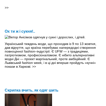
>>
Ох ти ж і сукня!..
Український тиждень моди, що проходив iз 9 по 13 жовтня,
дав відчуття, що країна перебуває напередодні створення
повноцінної fashion–індустрії. Є UFW — з традиціями,
патріотизмом, професіоналізмом. Є нібито альтернативні
модні Дні — проект маргінальний, проте амбіційний. Є
Львівський fashion week, і в ці дні вперше пройдуть «кучні»
покази в Харкові.
>>
Скрипка вчить, як одяг шить