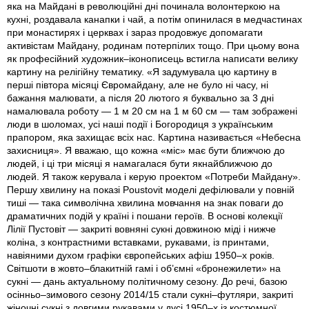
яка на Майдані в революційні дні починала волонтеркою на
кухні, роздавала канапки і чай, а потім опинилася в медчастинах
при монастирях і церквах і зараз продовжує допомагати
активістам Майдану, родинам потерпілих тощо. При цьому вона
як професійний художник–іконописець встигла написати велику
картину на релігійну тематику. «Я задумувала цю картину в
перші півтора місяці Євромайдану, але не було ні часу, ні
бажання малювати, а після 20 лютого я буквально за 3 дні
намалювала роботу — 1 м 20 см на 1 м 60 см — там зображені
люди в шоломах, усі наші події і Богородиця з українським
прапором, яка захищає всіх нас. Картина називається «Небесна
захисниця». Я вважаю, що кожна «міс» має бути ближчою до
людей, і ці три місяці я намагалася бути якнайближчою до
людей. Я також керувала і керую проектом «Потреби Майдану».
Першу хвилину на показі Poustovit моделі дефілювали у повній
тиші — така символічна хвилина мовчання на знак поваги до
драматичних подій у країні і пошани героїв. В основі колекції
Лілії Пустовіт — закриті вовняні сукні довжиною міді і нижче
коліна, з контрастними вставками, рукавами, iз принтами,
навіяними духом графіки європейських афіш 1950–х років.
Світшоти в жовто–блакитній гамі і об’ємні «бронежилети» на
сукні — дань актуальному політичному сезону. До речі, базою
осінньо–зимового сезону 2014/15 стали сукні–футляри, закриті
жіночні сукні з довгими рукавами у дусі 1950–х із костюмної