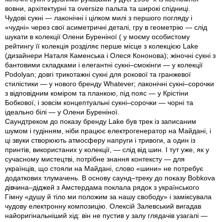
вовни, архітектурні та oversize пальта та широкі спідниці.
Чудові сукні — лаконічні і цілком милі з першого погляду і
«чуднi» через свої асиметричні деталі, гру в геометрію — слід
шукати в колекції Олени Буреніної ( у моєму особистому
рейтингу її колекція розділяє перше місце з колекцією Lake
(дизайнери Наталя Каменська і Олеся Кононова); жіночні сукні з
бантовими складками і елегантні сукні–смокінги — у колекції
Podolyan; довгі трикотажні сукні для рокової та гранжевої
стилістики — у нового бренду Whatever; лаконічні сукні–сорочки
з відповідним коміром та планкою, під пояс — у Крістіни
Бобкової, і зовсім концептуальні сукні–сорочки — чорні та
ідеально білі — у Олени Буреніної.
Саундтреком до показу бренду Lake був трек із записаним
шумом і гудінням, ніби працює електрогенератор на Майдані, і
ці звуки створюють атмосферу напруги і тривоги, а один із
принтів, використаних у колекції, — слід від шин. І тут уже, як у
сучасному мистецтві, потрібне знання контексту — для
українців, що стояли на Майдані, слово «шини» не потребує
додаткових тлумачень. В основу саунд–треку до показу Bobkova
дівчина–діджей з Амстердама поклала рядок з українського
Гімну «душу й тіло ми положим за нашу свободу» і заміксувала
чудову електронну композицію. Олексій Залевський вигадав
найоригінальніший хід: він не пустив у залу глядачів узагалі —