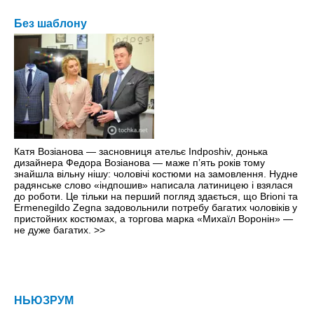
Без шаблону
Катя Возіанова — засновниця ательє Indposhiv, донька
дизайнера Федора Возіанова — маже п’ять рокiв тому
знайшла вільну нішу: чоловічі костюми на замовлення. Нудне
радянське слово «індпошив» написала латиницею і взялася
до роботи. Це тільки на перший погляд здається, що Brioni та
Ermenegildo Zegna задовольнили потребу багатих чоловіків у
пристойних ко­стюмах, а торгова марка «Михаїл Воронін» —
не дуже багатих.
>>
НЬЮЗРУМ