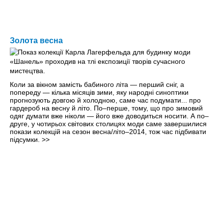
Золота весна
Коли за вікном замість бабиного літа — перший сніг, а
попереду — кілька місяців зими, яку народні синоптики
прогнозують довгою й холодною, саме час подумати... про
гардероб на весну й літо. По–перше, тому, що про зимовий
одяг думати вже ніколи — його вже доводиться носити. А по–
друге, у чотирьох світових столицях моди саме завершилися
покази колекцій на сезон весна/літо–2014, тож час підбивати
підсумки.
>>