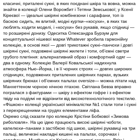
класичні, приталені сукні, в яких поєднані шкіра та вовна, можна
знайти в колекції Олени Ворожбит і Тетяни Земськової; у Ксенії
Кіреєвої — ідеальні шкіряні комбінезони і сарафани, топ із
баскою сидить, як влитий, модні куртки–«косухи», в яких так
люблять ходити моделі, і «косухи» без рукавів, якщо спідниці —
то розширені донизу. Одеситка Олександра Бурзум для
концептуальної нішевої марки Whatever зробила гармонійну
колекцію, в основі якої — довгі трикотажні сукні–панчохи і довгі
шкіряні сукні, подовжені шкіряні жилети і топи, об’ємні светри
грубого плетіння: альтернативний образ і комфортний одяг —
два в одному. Колекцію Валерії Ковальської надихнула
атмосфера Нью–Йорка, і в її чорних строях — довгих широких
спідницях, подовжених приталених шкіряних парках, вузьких
шкіряних брюках і об’ємних пальтах oversize— можна літати над
Манхеттеном чорною нічною птахою. Світлана Бевза вправно
погралася з фактурами — шкіру з ефектом гофре і з ефектом
твіду на подіумі не відрізнити від високотехнологічного текстилю.
«Фішкою» колекції української мінімалістки №1 стали топи і сукні
з перехрещеними на грудях елементами ліфа.
Окремо слід сказати про колекцію Крістіни Бобкової «Зимова
риболовля». На цю ідею працюють високі шкіряні чоботи,
капелюхи–панами з застібкою під шиєю, шкіряні рукавиці на три
пальці, величезні накладні кишені на пальтах, сорочках і