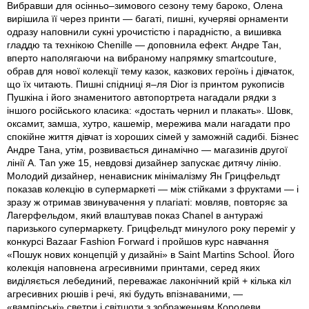
Вибравши для осінньо–зимового сезону тему бароко, Олена
вирішила її через принти — багаті, пишні, кучеряві орнаменти
одразу наповнили сукні урочистістю і парадністю, а вишивка
гладдю та технікою Chenille — доповнила ефект. Андре Тан,
вперто наполягаючи на вибраному напрямку smartcouture,
обрав для нової колекції тему казок, казкових героїнь і дівчаток,
що їх читають. Пишні спідниці я–ля Dior із принтом рукописів
Пушкіна і його знаменитого автопортрета нагадали рядки з
іншого російського класика: «достать чернил и плакать». Шовк,
оксамит, замша, хутро, кашемір, мережива мали нагадати про
спокійне життя дівчат із хороших сімей у заможній садибі. Бізнес
Андре Тана, утiм, розвивається динамічно — магазинів другої
лінії А. Таn уже 15, невдовзі дизайнер запускає дитячу лінію.
Молодий дизайнер, ненависник мінімалізму Ян Грицфельдт
показав колекцію в супермаркеті — між стійками з фруктами — і
зразу ж отримав звинувачення у плагіаті: мовляв, повторяє за
Лагерфельдом, який влаштував показ Chanel в антуражі
паризького супермаркету. Грицфельдт минулого року переміг у
конкурсі Bazaar Fashion Forward і пройшов курс навчання
«Пошук нових концепцій у дизайні» в Saint Martins School. Його
колекція наповнена агресивними принтами, серед яких
виділяється лебединий, переважає лаконічний крій + кілька кіл
агресивних рюшів і речі, які будуть впізнаваними, —
«вампірські» светри і світшоти з зображенням Королеви