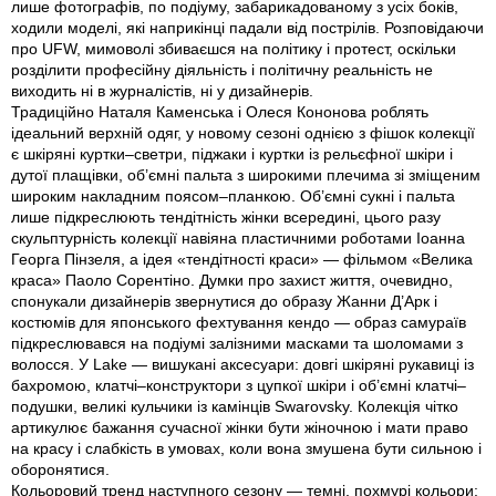
лише фотографів, по подіуму, забарикадованому з усіх боків,
ходили моделі, які наприкінці падали від пострілів. Розповідаючи
про UFW, мимоволі збиваєшся на політику і протест, оскільки
розділити професійну діяльність і політичну реальність не
виходить ні в журналістів, ні у дизайнерів.
Традиційно Наталя Каменська і Олеся Кононова роблять
ідеальний верхній одяг, у новому сезоні однією з фішок колекції
є шкіряні куртки–светри, піджаки і куртки із рельєфної шкіри і
дутої плащівки, об’ємні пальта з широкими плечима зі зміщеним
широким накладним поясом–планкою. Об’ємні сукні і пальта
лише підкреслюють тендітність жінки всередині, цього разу
скульптурність колекції навіяна пластичними роботами Іоанна
Георга Пінзеля, а ідея «тендітності краси» — фільмом «Велика
краса» Паоло Сорентіно. Думки про захист життя, очевидно,
спонукали дизайнерiв звернутися до образу Жанни Д’Арк і
костюмів для японського фехтування кендо — образ самураїв
підкреслювався на подіумі залізними масками та шоломами з
волосся. У Lake — вишукані аксесуари: довгі шкіряні рукавиці із
бахромою, клатчі–конструктори з цупкої шкіри і об’ємні клатчі–
подушки, великі кульчики із камінців Swarovsky. Колекція чітко
артикулює бажання сучасної жінки бути жіночною і мати право
на красу і слабкість в умовах, коли вона змушена бути сильною і
оборонятися.
Кольоровий тренд наступного сезону — темні, похмурі кольори: