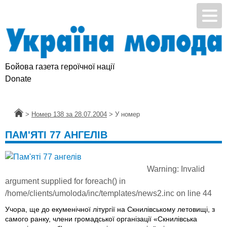
Бойова газета героїчної нації
Donate
Головна
>
Номер 138 за 28.07.2004
>
У номер
ПАМ'ЯТІ 77 АНГЕЛІВ
Warning
: Invalid
argument supplied for foreach() in
/home/clients/umoloda/inc/templates/news2.inc
on line
44
Учора, ще до екуменічної літургії на Скнилівському летовищі, з
самого ранку, члени громадської організації «Скнилівська