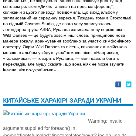
виявляється, не жартувала. Зараз вона закінчує роботу над
світовим релізом «Диких танців» і на прес-конференції,
скликаній з цього приводу, повідомила, що вихід альбому
запланований на середину вересня. Тиждень тому в Стокгольмі
на відомій Cosmos Studio, де свого часу записувалась
легендарна група АВВА, Руслана записала нову версію пісні
Wild Danses — це будуть зовсім інші слова, принципово нова
манера вокалу, аранжування зроблено за участю симфонічного
оркестру. Окрім Wild Danses та пісень, виконаних англійською
мовою, в альбом увійдуть україномовні пісні. «Наприклад,
«Коломийка», — говорить Руслана, — мені давали багато
перекладів, але мушу сказати, що вона ніяк не може звучати
інакше, ніж по-українськи».
КИТАЙСЬКЕ ХАРАКІРІ ЗАРАДИ УКРАЇНИ
Warning
: Invalid
argument supplied for foreach() in
/home/clients/umoloda/inc/templates/news2.inc
on line
44