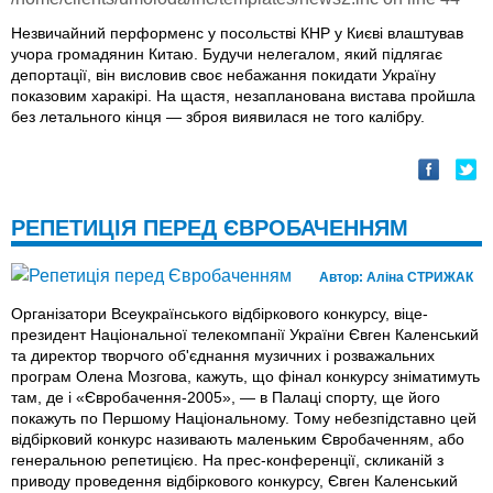
Незвичайний перформенс у посольстві КНР у Києві влаштував
учора громадянин Китаю. Будучи нелегалом, який підлягає
депортації, він висловив своє небажання покидати Україну
показовим харакірі. На щастя, незапланована вистава пройшла
без летального кінця — зброя виявилася не того калібру.
РЕПЕТИЦІЯ ПЕРЕД ЄВРОБАЧЕННЯМ
Автор:
Аліна СТРИЖАК
Організатори Всеукраїнського відбіркового конкурсу, віце-
президент Національної телекомпанії України Євген Каленський
та директор творчого об'єднання музичних і розважальних
програм Олена Мозгова, кажуть, що фінал конкурсу зніматимуть
там, де і «Євробачення-2005», — в Палаці спорту, ще його
покажуть по Першому Національному. Тому небезпідставно цей
відбірковий конкурс називають маленьким Євробаченням, або
генеральною репетицією. На прес-конференції, скликаній з
приводу проведення відбіркового конкурсу, Євген Каленський