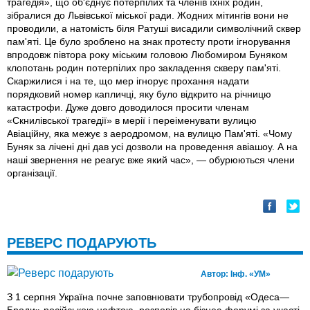
трагедія», що об'єднує потерпілих та членів їхнiх родин,
зібралися до Львівської міської ради. Жодних мітингів вони не
проводили, а натомість біля Ратуші висадили символічний сквер
пам'яті. Це було зроблено на знак протесту проти ігнорування
впродовж півтора року міським головою Любомиром Буняком
клопотань родин потерпілих про закладення скверу пам'яті.
Скаржилися і на те, що мер ігнорує прохання надати
порядковий номер капличці, яку було відкрито на річницю
катастрофи. Дуже довго доводилося просити членам
«Скнилівської трагедії» в мерії і переіменувати вулицю
Авіаційну, яка межує з аеродромом, на вулицю Пам'яті. «Чому
Буняк за лічені дні дав усі дозволи на проведення авіашоу. А на
наші звернення не реагує вже який час», — обурюються члени
організації.
РЕВЕРС ПОДАРУЮТЬ
Автор:
Інф. «УМ»
З 1 серпня Україна почне заповнювати трубопровід «Одеса—