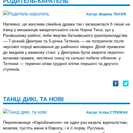
РОДИТЕЛЬ-КАРАТЕЛЬ
Автор:
Марина ТКАЧУК
Напевно, ця жахлива сімейна драма так і залишилася б лише на
язиці у мешканців закарпатського села Чорна Тиса, що у
Рахівському районі, якби жертви батьківського рукоприкладства
— 7-річний Дмитрик та 5-річна Тетянка — не потрапили після
чергової порції виховання до районної лікарні. Дітей привезли
до медиків у важкому стані: у Дмитрика була закрита черепно-
мозкова травма, численні синці та сильно побите обличчя, у
Тетянки — термічні опіки грудної клітки першого та другого
ступенів.
ТАНЦI ДИКI, ТА НОВI
Автор:
Аліна СТРИЖАК
Переможниця «Євробачення» не один раз казала журналістам,
мовляв, пустіть мене в Європу, і я її порву. Руслана,