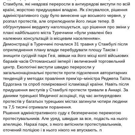
Стамбула, які невдовзі переросли в антиурядові виступи по всій
країні, жорстоко придушувані владою. Як з’ясувалося, рішення
адміністративного суду було винесене ще восьмого червня, у
розпал протестів, але оприлюднили його лише тепер. В
обґрунтуванні вердикту наголошується, що рішення про зміни у
плані найбільшого міста Туреччини «були ухвалені без
належних консультацій із місцевим населенням».
Демонстрації в Туреччині почалися 31 травня у Стамбулі після
оприлюднення плану влади перебудувати площу Таксім і
знищити сусідній парк Гезі, звівши на його місці копії військових
бараків часів Оттоманської імперії і величезний торговельний
центр. Екологічні виступи швидко переросли у
загальнонаціональні протести проти підсилення авторитарних
тенденцій у методах правління прем’єр–міністра Реджепа Таїпа
Ердогана та спроб поміркованої ісламізації країни. Навіть після
придушення виступів у Стамбулі протести тривали в Анкарі. За
даними турецької Медичної асоціації, під час антиурядових
протестів у багатьох турецьких містах загинули чотири людини
та 7,5 тисячі отримали поранення.
Рішення адміністративного суду є безперечною перемогою
протестувальників. Але уряд, швидше за все, подасть на нього
апеляцію. Наразі парк, з якого витіснили проте­стувальників,
оточений поліцією і в нього нікого не впускають. n