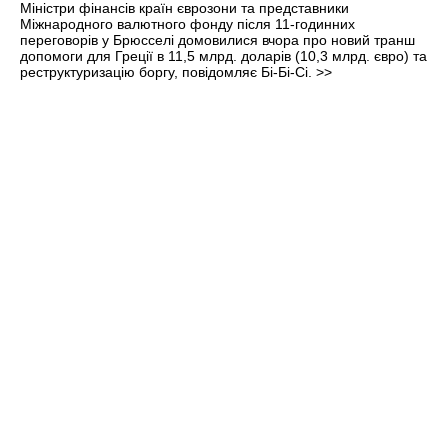
Міністри фінансів країн єврозони та представники
Міжнародного валютного фонду після 11-годинних
переговорів у Брюсселі домовилися вчора про новий транш
допомоги для Греції в 11,5 млрд. доларів (10,3 млрд. євро) та
реструктуризацію боргу, повідомляє Бі-Бі-Сі.
>>