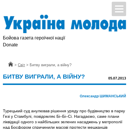
Бойова газета героїчної нації
Donate
Головна
>
Світ
>
Битву виграли, а війну?
БИТВУ ВИГРАЛИ, А ВІЙНУ?
05.07.2013
Олександр ШИМАНСЬКИЙ
Турецький суд анулював рішення уряду про будівництво в парку
Гезі у Стамбулі, повідомляє Бі–Бі–Сі. Нагадаємо, саме плани
ліквідації одного з найбільших зелених насаджень у метрополії
над Босфором спричинили масові протести мешканців