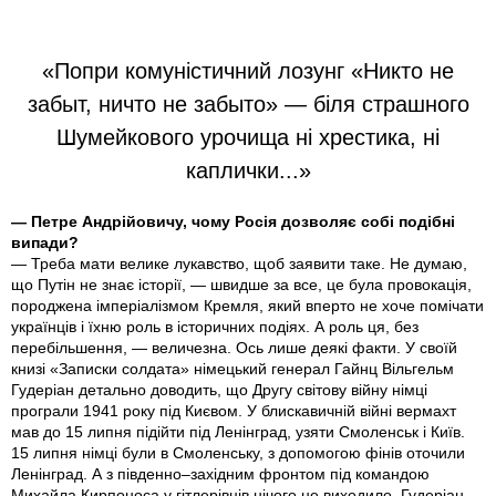
«Попри комуністичний лозунг «Никто не
забыт, ничто не забыто» — біля страшного
Шумейкового урочища ні хрестика, ні
каплички...»
— Петре Андрійовичу, чому Росія дозволяє собі подібні
випади?
— Треба мати велике лукавство, щоб заявити таке. Не думаю,
що Путін не знає історії, — швидше за все, це була провокація,
породжена імперіалізмом Кремля, який вперто не хоче помічати
українців і їхню роль в історичних подіях. А роль ця, без
перебільшення, — величезна. Ось лише деякі факти. У своїй
книзі «Записки солдата» німецький генерал Гайнц Вільгельм
Гудеріан детально доводить, що Другу світову війну німці
програли 1941 року під Києвом. У блискавичній війні вермахт
мав до 15 липня підійти під Ленінград, узяти Смоленськ і Київ.
15 липня німці були в Смоленську, з допомогою фінів оточили
Ленінград. А з південно–західним фронтом під командою
Михайла Кирпоноса у гітлерівців нічого не виходило. Гудеріан,