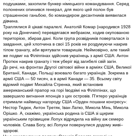
подушками, захопили бункер німецького командування. Серед
полонених опинився генерал, для якого цей полон був
страшенною ганьбою, бо командиром десантників виявилася
дівчина.
Траплялися й цікаві паралелі. Анатолій Комар (народився 1928
року на Донеччині) перевдягався жебраком, ходив окупованою
територією, збирав дані. Коли група розвідників поверталася із
завдання, цей хлопчина в свої 15 років не роздумуючи накрив
тілом гранату, аби врятувати товаришів. Неймовірно, але такий
же подвиг на Філіппінах здійснив українець з армії США: Антон
Протюк накрив гранату і теж уберіг від загибелі свій загін.
До речі, на фронтах Другої світової війни в арміях США, Великої
Британії, Канади, Польщі воювало багато українців. Зокрема в
армії США — 50 тисяч, а в армії Канади — 35. Всьому світу
відомий подвиг Михайла Стренка, який встановив
американський прапор на горі Іводзімі на Філіппінах, що
завершило вигнання японців з цих островів. П’ятеро українців
отримали найвищу нагороду США «Орден пошани конгресу»:
Нестор Тедюк, Антон Третяк, Іван Латко, Микола Мінь, Микола
Орішко. А, скажімо, українська родина із США зі щирим
українським прізвищем Лопух відрядила на війну аж семеро
чоловіків. Слава Богу, всі Лопухи повернулися додому живі–
здорові.