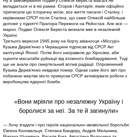
Ну а замовчування подвигу Олексія Береста взагалі не
вкладається ні в які рамки. Єгоров і Кантарія, яким офіційно
приписали цю історичну місію, все життя писали і Сталіну, і
керівникам СРСР після Сталіна, що саме Олексій найбільше
допоміг у піднятті Прапора Перемоги на Рейхстазі. Але все —
марно. Подвиг Олексія Береста визнали вже в незалежній
Україні.
Третього вересня 1945 року на борту авіаносця «Міссурі»
Кузьма Дерев’янко з Черкащини підписав від СРСР Акт
капітуляції Японії. Потім його направили до Хіросіми, аби
оцінити масштаби руйнації від атомного бомбардування. Тоді
ще не знали про смертельний вплив радіації. Опромінений
Кузьма Дерев’янко невдовзі помер. Однак саме його звіт про
побачене мертве місто примусив СРСР активізувати роботи з
виробництва ядерної бомби.
«Вони мріяли про незалежну Україну і
боролися за неї. За те й загинули»
— Хочу згадати і про героїв національно–визвольної боротьби:
Євгена Коновальця, Степана Бандеру, Андрія Мельника,
Романа Шухевича, Василя Кука, Августина Волошина та