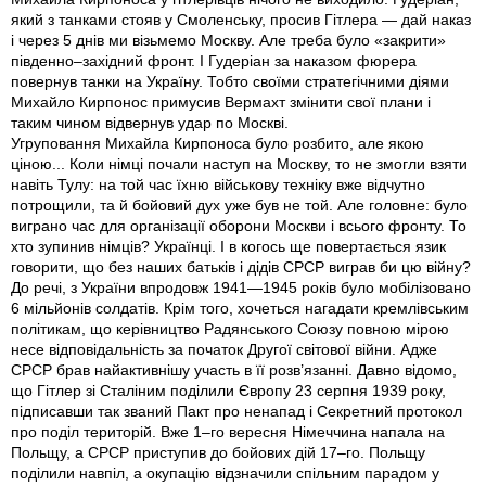
який з танками стояв у Смоленську, просив Гітлера — дай наказ
і через 5 днів ми візьмемо Москву. Але треба було «закрити»
південно–західний фронт. І Гудеріан за наказом фюрера
повернув танки на Україну. Тобто своїми стратегічними діями
Михайло Кирпонос примусив Вермахт змінити свої плани і
таким чином відвернув удар по Москві.
Угруповання Михайла Кирпоноса було розбито, але якою
ціною... Коли німці почали наступ на Москву, то не змогли взяти
навіть Тулу: на той час їхню військову техніку вже відчутно
потрощили, та й бойовий дух уже був не той. Але головне: було
виграно час для організації оборони Москви і всього фронту. То
хто зупинив німців? Українці. І в когось ще повертається язик
говорити, що без наших батьків і дідів СРСР виграв би цю війну?
До речі, з України впродовж 1941—1945 років було мобілізовано
6 мільйонів солдатів. Крім того, хочеться нагадати кремлівським
політикам, що керівництво Радянського Союзу повною мірою
несе відповідальність за початок Другої світової війни. Адже
СРСР брав найактивнішу участь в її розв’язанні. Давно відомо,
що Гітлер зі Сталіним поділили Європу 23 серпня 1939 року,
підписавши так званий Пакт про ненапад і Секретний протокол
про поділ територій. Вже 1–го верес­ня Німеччина напала на
Польщу, а СРСР приступив до бойових дій 17–го. Польщу
поділили навпіл, а окупацію відзначили спільним парадом у