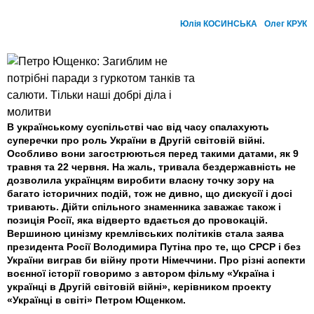
Юлія КОСИНСЬКА
Олег КРУК
В українському суспільстві час від часу спалахують
суперечки про роль України в Другій світовій війні.
Особливо вони загострюються перед такими датами, як 9
травня та 22 червня. На жаль, тривала бездер­жавність не
дозволила українцям виробити власну точку зору на
багато історичних подій, тож не дивно, що дискусії і досі
тривають. Дійти спільного знаменника заважає також і
позиція Росії, яка відверто вдається до провокацій.
Вершиною цинізму кремлівських політиків стала заява
президента Росії Володимира Путіна про те, що СРСР і без
України виграв би війну проти Німеччини. Про різні аспекти
воєнної історії говоримо з автором фільму «Україна і
українці в Другій світовій війні», керівником проекту
«Українці в світі» Петром Ющенком.