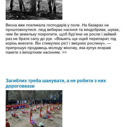
Весна вже покликала господарів у поле. На базарах не
проштовхнутися: люд вибирає насіння та міндобрива, шукає,
чим би земельку покропити, щоб бур’яни не росли і зайвий
раз не брати сапу до рук. «Візьміть ще оцей перепарат, під
корінь внесете. Він стимулює ріст і зміцнює рослину», —
припрошує продавець молоду жіночку, яка купує яскраві
пакети з імпортним насінням.
>>
Загиблих треба шанувати, а не робити з них
дороговкази