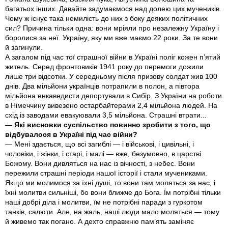
багатьох інших. Давайте задумаємося над долею цих мучеників.
Чому ж існує така немилість до них з боку деяких політичних
сил? Причина тільки одна: вони мріяли про незалежну Україну і
боролися за неї. Україну, яку ми вже маємо 22 роки. За те вони
й загинули.
А загалом під час тої страшної війни в Україні поліг кожен п’ятий
житель. Серед фронтовиків 1941 року до перемоги дожили
лише три відсотки. У середньому після призову солдат жив 100
днів. Два мільйони українців потрапили в полон, а півтора
мільйона енкаведисти депортували в Сибір. З України на роботи
в Німеччину вивезено остарбайтерами 2,4 мільйона людей. На
схід із заводами евакуювали 3,5 мільйона. Страшні втрати...
— Які висновки суспільство повинно зробити з того, що
відбувалося в Україні під час війни?
— Мені здається, що всі загиблі — і військові, і цивільні, і
чоловіки, і жінки, і старі, і малі — вже, безумовно, в царстві
Божому. Вони дивляться на нас із вічності, з небес. Вони
пережили страшні періоди нашої історії і стали мучениками.
Якщо ми молимося за їхні душі, то вони там моляться за нас, і
їхні молитви сильніші, бо вони ближче до Бога. Їм потрібні тільки
наші добрі діла і молитви, їм не потрібні паради з гуркотом
танків, салюти. Але, на жаль, наші люди мало моляться — тому
й живемо так погано. А дехто справжню пам’ять заміняє