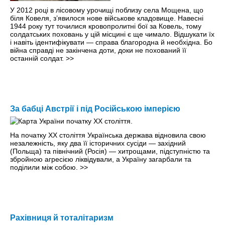
У 2012 році в лісовому урочищі поблизу села Мощена, що
біля Ковеля, з’явилося нове військове кладовище. Навесні
1944 року тут точилися кровопролитні бої за Ковель, тому
солдатських поховань у цій місцині є ще чимало. Відшукати їх
і навіть ідентифікувати — справа благородна й необхідна. Бо
війна справді не закінчена доти, доки не похований її
останній солдат.
>>
За бабці Австрії і під Російською імперією
На початку ХХ століття Українська держава відновила свою
незалежність, яку два її історичних сусіди — західний
(Польща) та північний (Росія) — хитрощами, підступністю та
збройною агресією ліквідували, а Україну загарбали та
поділили між собою.
>>
Рахівниця й тоталітаризм