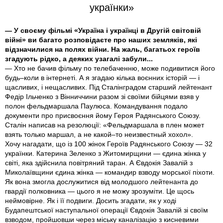
українки»
— У своєму фільмі «Україна і українці в Другій світовій
війні» ви багато розповідаєте про наших земляків, які
відзначилися на полях війни. На жаль, багатьох героїв
згадують рідко, а деяких узагалі забули...
— Хто не бачив фільму по телебаченню, може подивитися його
будь–коли в інтернеті. А я згадаю кілька воєнних історій — і
щасливих, і нещасливих. Під Сталінградом старший лейтенант
Федір Ільченко з Вінниччини разом зі своїми бійцями взяв у
полон фельдмаршала Паулюса. Командування подало
документи про присвоєння йому Героя Радянського Союзу.
Сталін написав на резолюції: «Фельдмаршала в плен может
взять только маршал, а не какой–то неизвестный хохол».
Хочу нагадати, що із 100 жінок Героїв Радянського Союзу — 32
українки. Катерина Зеленко з Житомирщини — єдина жінка у
світі, яка здійснила повітряний таран. А Євдокія Завалій з
Миколаївщини єдина жінка — командир взводу морської піхоти.
Як вона змогла дослужитися від молодшого лейтенанта до
гвардії полковника — цього я не можу зрозуміти. Це щось
неймовірне. Як і її подвиги. Досить згадати, як у ході
Будапештської наступальної операції Євдокія Завалій зі своїм
взводом, пройшовши через міську каналізацію з кисневими