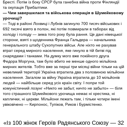
Бресті. Потім із боку СРСР була ганебна війна проти Фінляндії
та окупація Прибалтики.
— Чим завершилася та військова операція в Шумейковому
урочищі?
— Тоді в районі Лохвиці і Лубнів загинуло 700 тисяч військових і
692 тисячі взято в полон, які потім повмирали в таборах від
холоду і голоду — зима того року була рання. Це дані німецької
сторони, взяті з щоден­ника Франца Гальдера — начальника
генерального штабу Сухопутних військ. Але ніхто не рахував
втрат серед мирного населення, яке гинуло в тій битві під
снарядами і танками. На думку мого вже покійного друга
Федора Моргуна, там було вбито не менше одного мільйона
мирних жителів. Тобто вже за перші три місяці війни тільки на цій
невеликий території Україна втратила два з половиною мільйони
населення. Загалом за війну Україна втратила до 10 мільйонів
людей — найбільше серед усіх країн світу. І попри той
комуністичний лозунг «Никто не забыт, ничто не забыто» — біля
того страшного Шумейкового урочища немає ні хрестика, ні
каплички, ні церкви. Мільйони лежать там, і тільки чотири імені
увіковічено — Кирпонос, Тупіков, Риков і Бурмістенко.
«Із 100 жінок Героїв Радянського Союзу — 32