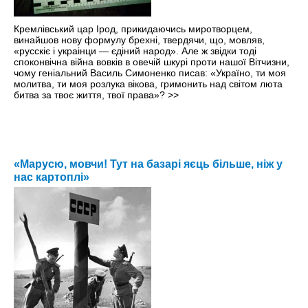
Кремлівський цар Ірод, прикидаючись миротворцем,
винайшов нову формулу брехні, твердячи, що, мовляв,
«русскіє і украінци — єдіний народ». Але ж звідки тоді
споконвічна війна вовків в овечій шкурі проти нашої Вітчизни,
чому геніальний Василь Симоненко писав: «Україно, ти моя
молитва, ти моя розлука вікова, гримонить над світом люта
битва за твоє життя, твої права»?
>>
«Марусю, мовчи! Тут на базарі яєць більше, ніж у
нас картоплі»