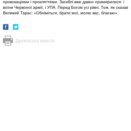
провокаціями і прокляттями. Загиблі вже давно примирилися: і
воїни Червоної армії, і УПА. Перед Богом усі рівні. Тож, як сказав
Великий Тарас: «Обніміться, брати мої, молю вас, благаю».
Друкована версія