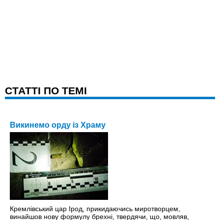
CТАТТІ ПО ТЕМІ
Викинемо орду із Храму
Кремлівський цар Ірод, прикидаючись миротворцем,
винайшов нову формулу брехні, твердячи, що, мовляв,