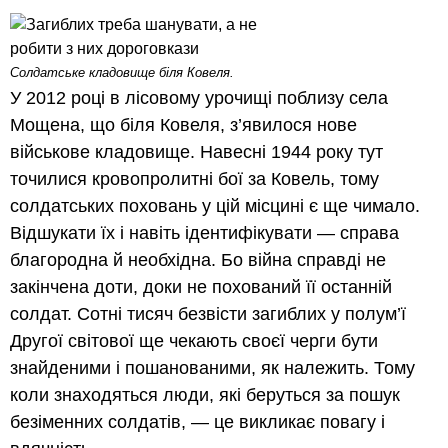
Солдатське кладовище біля Ковеля.
У 2012 році в лісовому урочищі поблизу села
Мощена, що біля Ковеля, з’явилося нове
військове кладовище. Навесні 1944 року тут
точилися кровопролитні бої за Ковель, тому
солдатських поховань у цій місцині є ще чимало.
Відшукати їх і навіть ідентифікувати — справа
благородна й необхідна. Бо війна справді не
закінчена доти, доки не похований її останній
солдат. Сотні тисяч безвісти загиблих у полум’ї
Другої світової ще чекають своєї черги бути
знайденими і пошанованими, як належить. Тому
коли знаходяться люди, які беруться за пошук
безіменних солдатів, — це викликає повагу і