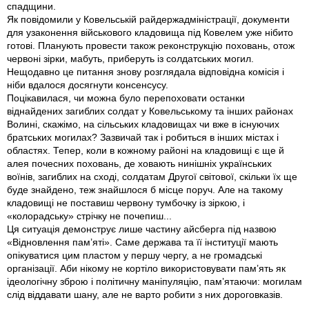
спадщини.
Як повідомили у Ковельській райдержадміністрації, документи
для узаконення військового кладовища під Ковелем уже нібито
готові. Планують провести також реконструкцію поховань, отож
червоні зірки, мабуть, приберуть із солдатських могил.
Нещодавно це питання знову розглядала відповідна комісія і
ніби вдалося досягнути консенсусу.
Поцікавилася, чи можна було перепоховати останки
віднайдених загиблих солдат у Ковельському та інших районах
Волині, скажімо, на сільських кладовищах чи вже в існуючих
братських могилах? Зазвичай так і робиться в інших містах і
областях. Тепер, коли в кожному районі на кладовищі є ще й
алея почесних поховань, де ховають нинішніх українських
воїнів, загиблих на сході, солдатам Другої світової, скільки їх ще
буде знайдено, теж знайшлося б місце поруч. Але на такому
кладовищі не поставиш червону тумбочку із зіркою, і
«колорадську» стрічку не почепиш...
Ця ситуація демонструє лише частину айсберга під назвою
«Відновлення пам’яті». Саме держава та її інституції мають
опікуватися цим пластом у першу чергу, а не громадські
організації. Аби нікому не кортіло використовувати пам’ять як
ідеологічну зброю і політичну маніпуляцію, пам’ятаючи: могилам
слід віддавати шану, але не варто робити з них дороговказів.