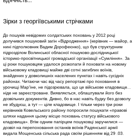
вдячність...
Зірки з георгіївськими стрічками
До пошуків невідомих солдатських поховань у 2012 році
долучився пошуковий загін «Відродження» (керівник — майор, а
нині підполковник Вадим Дорофеєнко), що був структурним
підрозділом Волинської обласної пошуково-дослідницької
історико-просвітницької громадської організації «Сумління». За
ці роки пошуковцям удалося розкопати й поховати на новому
військовому кладовищі майже дві сотні загиблих воїнів,
знайдених у довколишніх населених пунктах і навіть сусідніх
районах. Читаючи час від часу репортажі про поховання в
урочищі Мар’їне, не підозрювала, що це військове кладовище...
ніде не зареєстроване. Виявляється, облаштували його без
дозвільних документів. Дивно, бо в нас навіть будку без дозволу
не збудуєш, а тут — ціле кладовище. І тільки через три роки
керівників Ковельського району попросили пошукати «правові
шляхи надання цьому місцю поховань статусу військового
кладовища». Втім одним папірцем пошуковці заручилися —
дозвіл на перепоховання останків воїнів Радянської армії
видала Мощенська сільська рада своїм рішенням від 29 .03.