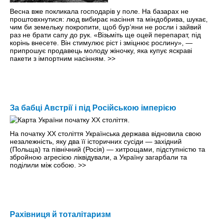
Весна вже покликала господарів у поле. На базарах не
проштовхнутися: люд вибирає насіння та міндобрива, шукає,
чим би земельку покропити, щоб бур’яни не росли і зайвий
раз не брати сапу до рук. «Візьміть ще оцей перепарат, під
корінь внесете. Він стимулює ріст і зміцнює рослину», —
припрошує продавець молоду жіночку, яка купує яскраві
пакети з імпортним насінням.
>>
За бабці Австрії і під Російською імперією
На початку ХХ століття Українська держава відновила свою
незалежність, яку два її історичних сусіди — західний
(Польща) та північний (Росія) — хитрощами, підступністю та
збройною агресією ліквідували, а Україну загарбали та
поділили між собою.
>>
Рахівниця й тоталітаризм