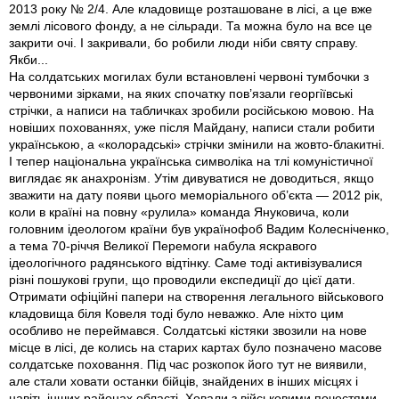
2013 року № 2/4. Але кладовище розташоване в лісі, а це вже
землі лісового фонду, а не сільради. Та можна було на все це
закрити очі. І закривали, бо робили люди ніби святу справу.
Якби...
На солдатських могилах були встановлені червоні тумбочки з
червоними зірками, на яких спочатку пов’язали георгіївські
стрічки, а написи на табличках зробили російською мовою. На
новіших похованнях, уже після Майдану, написи стали робити
українською, а «колорадські» стрічки змінили на жовто-блакитні.
І тепер національна українська символіка на тлі комуністичної
виглядає як анахронізм. Утім дивуватися не доводиться, якщо
зважити на дату появи цього меморіального об’єкта — 2012 рік,
коли в країні на повну «рулила» команда Януковича, коли
головним ідеологом країни був українофоб Вадим Колесніченко,
а тема 70-річчя Великої Перемоги набула яскравого
ідеологічного радянського відтінку. Саме тоді активізувалися
різні пошукові групи, що проводили експедиції до цієї дати.
Отримати офіційні папери на створення легального військового
кладовища біля Ковеля тоді було неважко. Але ніхто цим
особливо не переймався. Солдатські кістяки звозили на нове
місце в лісі, де колись на старих картах було позначено масове
солдатське поховання. Під час розкопок його тут не виявили,
але стали ховати останки бійців, знайдених в інших місцях і
навіть інших районах області. Ховали з військовими почестями