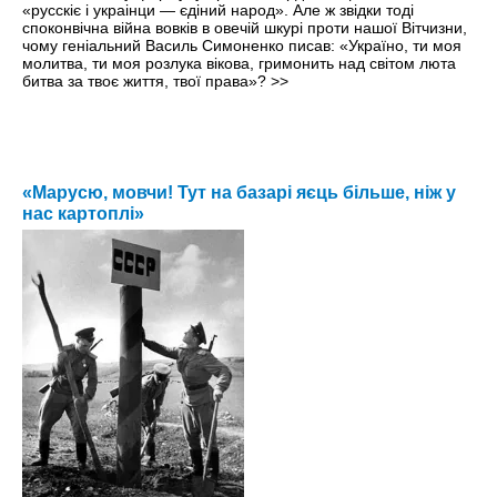
«русскіє і украінци — єдіний народ». Але ж звідки тоді
споконвічна війна вовків в овечій шкурі проти нашої Вітчизни,
чому геніальний Василь Симоненко писав: «Україно, ти моя
молитва, ти моя розлука вікова, гримонить над світом люта
битва за твоє життя, твої права»?
>>
«Марусю, мовчи! Тут на базарі яєць більше, ніж у
нас картоплі»