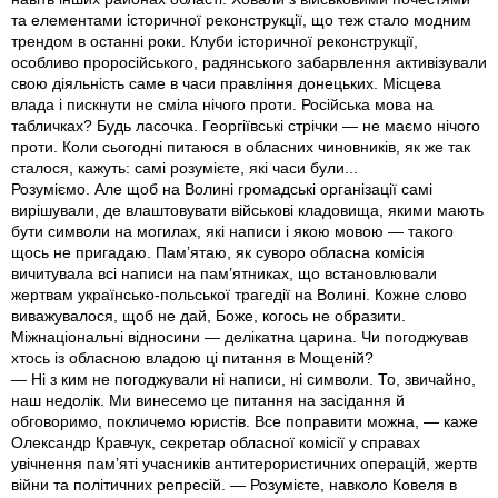
та елементами історичної реконструкції, що теж стало модним
трендом в останні роки. Клуби історичної реконструкції,
особливо проросійського, радянського забарвлення активізували
свою діяльність саме в часи правління донецьких. Місцева
влада і пискнути не сміла нічого проти. Російська мова на
табличках? Будь ласочка. Георгіївські стрічки — не маємо нічого
проти. Коли сьогодні питаюся в обласних чиновників, як же так
сталося, кажуть: самі розумієте, які часи були...
Розуміємо. Але щоб на Волині громадські організації самі
вирішували, де влаштовувати військові кладовища, якими мають
бути символи на могилах, які написи і якою мовою — такого
щось не пригадаю. Пам’ятаю, як суворо обласна комісія
вичитувала всі написи на пам’ятниках, що встановлювали
жертвам українсько-польської трагедії на Волині. Кожне слово
виважувалося, щоб не дай, Боже, когось не образити.
Міжнаціональні відносини — делікатна царина. Чи погоджував
хтось із обласною владою ці питання в Мощеній?
— Ні з ким не погоджували ні написи, ні символи. То, звичайно,
наш недолік. Ми винесемо це питання на засідання й
обговоримо, покличемо юристів. Все поправити можна, — каже
Олександр Кравчук, секретар обласної комісії у справах
увічнення пам’яті учасників антитерористичних операцій, жертв
війни та політичних репресій. — Розумієте, навколо Ковеля в