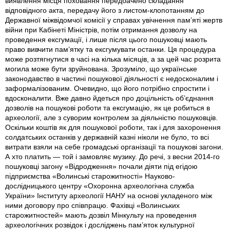
виявлення місця поховання передбачено складання
відповідного акта, передачу його з листом-клопотанням до
Державної міжвідомчої комісії у справах увічнення пам’яті жертв
війни при Кабінеті Міністрів, потім отримання дозволу на
проведення ексгумації, і лише після цього пошуковці мають
право вивчити пам’ятку та ексгумувати останки. Ця процедура
може розтягнутися в часі на кілька місяців, а за цей час розрита
могила може бути зруйнована. Зрозуміло, що українське
законодавство в частині пошукової діяльності є недосконалим і
заформалізованим. Очевидно, що його потрібно спростити і
вдосконалити. Вже давно йдеться про доцільність об’єднання
дозволів на пошукові роботи та ексгумацію, як це робиться в
археології, але з суворим контролем за діяльністю пошуковців.
Оскільки коштів як для пошукової роботи, так і для захоронення
солдатських останків у державній казні ніколи не було, то всі
витрати взяли на себе громадські організації та пошукові загони.
А хто платить — той і замовляє музику. До речі, з весни 2014-го
пошуковці загону «Відродження» почали діяти під егідою
підприємства «Волинські старожитності» Науково-
дослідницького центру «Охоронна археологічна служба
України» Інституту археології НАНУ на основі укладеного між
ними договору про співпрацю. Фахівці «Волинських
старожитностей» мають дозвіл Мінкульту на проведення
археологічних розвідок і досліджень пам’яток культурної