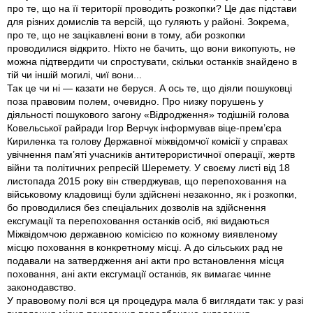
про те, що на її території проводить розкопки? Це дає підстави
для різних домислів та версій, що гуляють у районі. Зокрема,
про те, що не зацікавлені вони в тому, аби розкопки
проводилися відкрито. Ніхто не бачить, що вони викопують, не
можна підтвердити чи спростувати, скільки останків знайдено в
тій чи іншій могилі, чиї вони...
Так це чи ні — казати не беруся. А ось те, що діяли пошуковці
поза правовим полем, очевидно. Про низку порушень у
діяльності пошукового загону «Відродження» тодішній голова
Ковельської райради Ігор Верчук інформував віце-прем’єра
Кириленка та голову Державної міжвідомчої комісії у справах
увічнення пам’яті учасників антитерористичної операції, жертв
війни та політичних репресій Шеремету. У своєму листі від 18
листопада 2015 року він стверджував, що перепоховання на
військовому кладовищі були здійснені незаконно, як і розкопки,
бо проводилися без спеціальних дозволів на здійснення
ексгумації та перепоховання останків осіб, які видаються
Міжвідомчою державною комісією по кожному виявленому
місцю поховання в конкретному місці. А до сільських рад не
подавали на затвердження ані акти про встановлення місця
поховання, ані акти ексгумації останків, як вимагає чинне
законодавство.
У правовому полі вся ця процедура мала б виглядати так: у разі