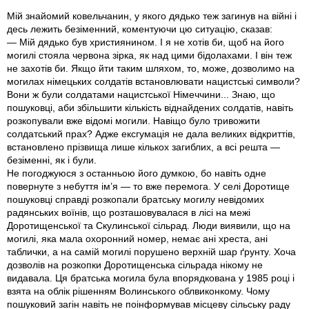
Мій знайомий ковельчанин, у якого дядько теж загинув на війні і
десь лежить безіменний, коментуючи цю ситуацію, сказав:
— Мій дядько був християнином. І я не хотів би, щоб на його
могилі стояла червона зірка, як над цими бідолахами. І він теж
не захотів би. Якщо йти таким шляхом, то, може, дозволимо на
могилах німецьких солдатів встановлювати нацистські символи?
Вони ж були солдатами нацистської Німеччини... Знаю, що
пошуковці, аби збільшити кількість віднайдених солдатів, навіть
розкопували вже відомі могили. Навіщо було тривожити
солдатський прах? Адже ексгумація не дала великих відкриттів,
встановлено прізвища лише кількох загиблих, а всі решта —
безіменні, як і були.
Не погоджуюся з останньою його думкою, бо навіть одне
повернуте з небуття ім’я — то вже перемога. У селі Доротище
пошуковці справді розкопали братську могилу невідомих
радянських воїнів, що розташовувалася в лісі на межі
Доротищенської та Скулинської сільрад. Люди виявили, що на
могилі, яка мала охоронний номер, немає ані хреста, ані
таблички, а на самій могилі порушено верхній шар ґрунту. Хоча
дозволів на розкопки Доротищенська сільрада нікому не
видавала. Ця братська могила була впорядкована у 1985 році і
взята на облік рішенням Волинського облвиконкому. Чому
пошуковий загін навіть не поінформував місцеву сільську раду