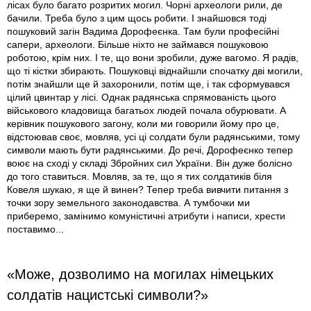
лісах було багато розритих могил. Чорні археологи рили, де
бачили. Треба було з цим щось робити. І знайшовся тоді
пошуковий загін Вадима Дорофеєнка. Там були професійні
сапери, археологи. Більше ніхто не займався пошуковою
роботою, крім них. І те, що вони зробили, дуже вагомо. Я радів,
що ті кістки збирають. Пошуковці віднайшли спочатку дві могили,
потім знайшли ще й захоронили, потім ще, і так сформувався
цілий цвинтар у лісі. Однак радянська спрямованість цього
військового кладовища багатьох людей почала обурювати. А
керівник пошукового загону, коли ми говорили йому про це,
відстоював своє, мовляв, усі ці солдати були радянськими, тому
символи мають бути радянськими. До речі, Дорофеєнко тепер
воює на сході у складі Збройних сил України. Він дуже болісно
до того ставиться. Мовляв, за те, що я тих солдатиків біля
Ковеля шукаю, я ще й винен? Тепер треба вивчити питання з
точки зору земельного законодавства. А тумбочки ми
приберемо, замінимо комуністичні атрибути і написи, хрести
поставимо...
«Може, дозволимо на могилах німецьких
солдатів нацистські символи?»