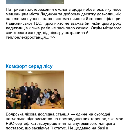
На тривалі застереження екологів щодо небезпеки, яку несе
мешканцям міста Ладижин та доброму десятку довколишніх
населених пунктів стара система очистки й зношені фільтри
Ладижинської ТЕС, і досі ніхто не зважав би, якби цього року
ладижинців кілька разiв не засипало сажею. Окрім місцевого
спиртового заводу, під підозру потрапила й
теплоелектростанція...
>>
Комфорт серед лісу
Боярська лісова дослідна станція — єдине на сьогодні
навчальне підприємство на пострадянських теренах, яке має
FSC-сертифікат лісоуправління та внутрішнього ланцюга
поставок, що засвідчує її статус. Нещодавно на базі її