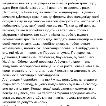
шкідливий внесок у забрудненість повітря робить транспорт,
адже його кількість за останні десятиліття зросла в рази.
Наприклад, у Києві вздовж автотрас концентрації шкідливих
речовин (діоксидів сірки й азоту, фенолу, формальдегіду, сажі,
оксидів азоту та вуглецю — загалом фіксують концентрацію 21
небезпечної домішки) особливо великі. Ті, хто цілий день за
кермом, та ще й полюбляє їздити «з вітерцем», тобто з
відкритими вікнами, хто ходить пішки на роботу вздовж
пожвавлених трас та в кого туди виходять вікна квартир — у зоні
особливого ризику, адже постійно дихають небезпечним
«коктейлем», наголошує Олександр Косовець. Най­брудніші у
столиці місця — проспект Перемоги, вулиці Попудренка,
Довженка, Скляренка, Стражеска, Каунаська, бульвар Лесі
Українки, Оболонський проспект. А брудний лідер — вже
згадувана Бессарабська площа. «Вона розташована ніби в ямі,
провітрюваність тут погана, тому й показники зашкалюють», —
пояснює Олександр Олександрович.
А от спадок Чорнобиля, на який у нас полюбляють грішити з
будь–якого приводу, в цьому шкідливому «букеті» на сьогодні
вже не є значним. Концентрації радіоактивних елементів у
повітрі як у Києві, так і на території України впродовж кількох
років залишаються стабільними і навіть на декілька порядків
нижчими за допустимі норми.