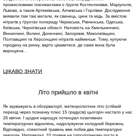
промисловими токсикантами є ґрунти Костянтинівки, Маріуполя,
Львова, а також Артемівська, Алчевська і Горлівки. Дослідження
виявили там такі метали, як свинець, цинк та мідь. За вмістом
нітратів у ґрунтах попереду Черкаська, Рівненська, Одеська,
Київська, Чернігівська області. Натомість на Хмельниччині,
Вінниччині, Волині, Донеччині, Запоріжжі, Миколаївщині,
Полтавщині та Херсонщині нітратів найменше. Тому, купуючи
городину на ринку, варто цікавитися, де саме вона була
вирощена...
ЦІКАВО ЗНАТИ
Літо прийшло в квітні
Як зауважують в обсерваторії, метеорологічне літо (стійкий
перехід через позначку плюс 15 градусів) цьогоріч настало у нас
26 квітня. І щодня нарощує потенціал позитивних
температурних відхилень, надолужуючи холодний березень.
Відповідно, спекотний травень вже побив два температурні
рекорди. Наприклад, 10 травня на гідрологічному посту в