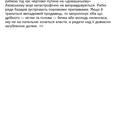
рибкою під час чергової путини на «домашньому»
Азовському морі катастрофічно не виправдовуються. Рибні
ряди базарів зустрічають порожнiми прилавками. Якщо й
трапиться випадковий продавець, то запропонує хіба що
дрібного — кістки та голова — бичка або молодь пеленгаса,
яку не на пательню хочеться класти, а ридати над її довчасно
загубленою долею.
>>