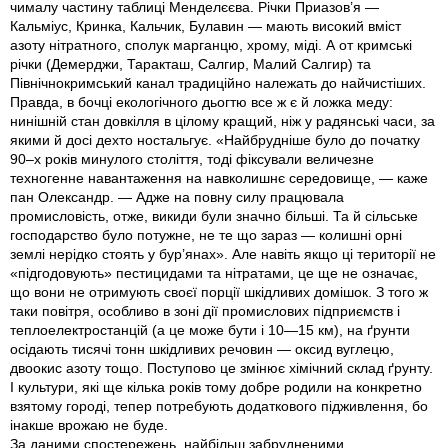
чималу частину таблиці Менделєєва. Річки Приазов’я —
Кальміус, Кринка, Кальчик, Булавин — мають високий вміст
азоту нітратного, сполук марганцю, хрому, міді. А от кримські
річки (Демер­джи, Таракташ, Салгир, Малий Салгир) та
Північнокримський канал традиційно належать до найчистіших.
Правда, в бочці екологічного дьогтю все ж є й ложка меду:
нинішній стан довкілля в цілому кращий, ніж у радянські часи, за
якими й досі дехто ностальгує. «Найбрудніше було до початку
90–х років минулого століття, тоді фіксували величезне
техногенне навантаження на навколишнє середовище, — каже
пан Олександр. — Адже на повну силу працювала
промисловість, отже, викиди були значно більші. Та й сільське
господарство було потужне, не те що зараз — колишні орні
землі нерідко стоять у бур’янах». Але навіть якщо ці території не
«підгодовують» пестицидами та нітратами, це ще не означає,
що вони не отримують своєї порції шкідливих домішок. З того ж
таки повітря, особливо в зоні дії промислових підприємств і
тепло­електростанцій (а це може бути і 10—15 км), на ґрунти
осідають тисячі тонн шкідливих речовин — оксид вуглецю,
двоокис азоту тощо. Поступово це змінює хімічний склад ґрунту.
І культури, які ще кілька років тому добре родили на конкретно
взятому городі, тепер потребують додаткового підживлення, бо
інакше врожаю не буде.
За даними спостережень, найбільш забрудненими