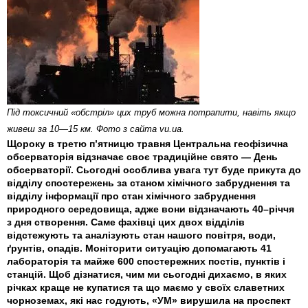
Під токсичний «обстріл» цих труб можна потрапити, навіть якщо
живеш за 10—15 км. Фото з сайта vu.ua.
Щороку в третю п’ятницю травня Центральна геофізична
обсерваторія відзначає своє традиційне свято — День
обсерваторії. Сьогодні особлива увага тут буде прикута до
відділу спостережень за станом хімічного забруднення та
відділу інформації про стан хімічного забруднення
природного середовища, адже вони відзначають 40–річчя
з дня створення. Саме фахівці цих двох відділів
відстежують та аналізують стан нашого повітря, води,
ґрунтів, опадів. Моніторити ситуацію допомагають 41
лабораторія та майже 600 спостережних постів, пунктів і
станцій. Щоб дізнатися, чим ми сьогодні дихаємо, в яких
річках краще не купатися та що маємо у своїх славетних
чорноземах, які нас годують, «УМ» вирушила на проспект