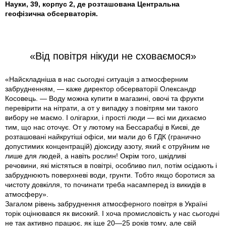
Науки, 39, корпус 2, де розташована Центральна
геофізична обсерваторія.
«Від повітря нікуди не сховаємося»
«Найскладніша в нас сьогодні ситуація з атмосферним
забрудненням, — каже директор обсерваторії Олександр
Косовець. — Воду можна купити в магазині, овочі та фрукти
перевірити на нітрати, а от у випадку з повітрям ми такого
вибору не маємо. І олігархи, і прості люди — всі ми дихаємо
тим, що нас оточує. От у лютому на Бессарабці в Києві, де
розташовані найкрутіші офіси, ми мали до 6 ГДК (гранично
допустимих концентрацій) діоксиду азоту, який є отруйним не
лише для людей, а навіть рослин! Окрім того, шкідливі
речовини, які містяться в повітрі, особливо пил, потім осідають і
забруднюють поверхневі води, грунти. Тобто якщо боротися за
чистоту довкілля, то починати треба насамперед із викидів в
атмосферу».
Загалом рівень забруднення атмосферного повітря в Україні
торік оцінювався як високий. І хоча промисловість у нас сьогодні
не так активно працює, як іще 20—25 років тому, але свій