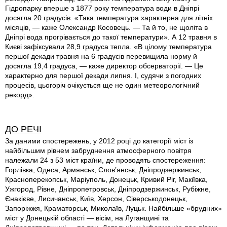
Гідропарку вперше з 1877 року температура води в Дніпрі
досягла 20 градусів. «Така температура характерна для літніх
місяців, — каже Олександр Косовець. — Та й то, не щоліта в
Дніпрі вода прогрівається до такої температури». А 12 травня в
Києві зафіксували 28,9 градуса тепла. «В цілому температура
першої декади травня на 6 градусів перевищила норму й
досягла 19,4 градуса, — каже директор обсерваторії. — Це
характерно для першої декади липня. І, судячи з погодних
процесів, цьогоріч очікується ще не один метеорологічний
рекорд».
ДО РЕЧІ
За даними спостережень, у 2012 році до категорії міст iз
найбільшим рівнем забруднення атмосферного повітря
належали 24 з 53 міст країни, де проводять спостереження:
Горлівка, Одеса, Армянськ, Слов’янськ, Дніпродзержинськ,
Красноперекопськ, Маріуполь, Донецьк, Кривий Ріг, Макіївка,
Ужгород, Рівне, Дніпропетровськ, Дніпродзержинськ, Рубіжне,
Єнакієве, Лисичанськ, Київ, Херсон, Сiверськодонецьк,
Запоріжжя, Краматорськ, Миколаїв, Луцьк. Найбільше «брудних»
міст у Донецькій області — вісім, на Луганщині та