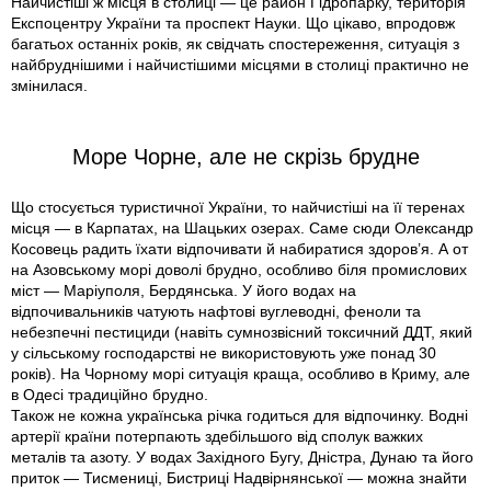
Найчистіші ж місця в столиці — це район Гідропарку, територія
Експоцентру України та проспект Науки. Що цікаво, впродовж
багатьох останніх років, як свідчать спостереження, ситуація з
найбруднішими і найчистішими місцями в столиці практично не
змінилася.
Море Чорне, але не скрізь брудне
Що стосується туристичної України, то найчистіші на її теренах
місця — в Карпатах, на Шацьких озерах. Саме сюди Олександр
Косовець радить їхати відпочивати й набиратися здоров’я. А от
на Азовському морі доволі брудно, особливо біля промислових
міст — Маріуполя, Бердянська. У його водах на
відпочивальників чатують нафтові вуглеводні, феноли та
небезпечні пестициди (навіть сумнозвісний токсичний ДДТ, який
у сільському господарстві не використовують уже понад 30
років). На Чорному морі ситуація краща, особливо в Криму, але
в Одесі традиційно брудно.
Також не кожна українська річка годиться для відпочинку. Водні
артерії країни потерпають здебільшого від сполук важких
металів та азоту. У водах Західного Бугу, Дністра, Дунаю та його
приток — Тисмениці, Бистриці Надвірнянської — можна знайти