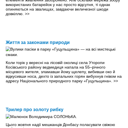
елементи живлення заборонено. Але оскільки мережа збору
використаних батарейок у нас просто відсутня, ті однак
опиняються на звалищах, завдаючи величезної шкоди
довкіллю.
>>
Життя за законами природи
Коли торік у вересні на лісовій околиці села Уторопи
Косівського району ведмедиця напала на 55–річного
місцевого жителя, зламавши йому щелепу, вибивши око й
відкусивши носа, дехто із запальних горян вибухнув гнівом на
адресу Національного природного парку «Гуцульщина».
>>
Трилер про золоту рибку
Цього жовтня надії мешканців Донбасу поласувати свіжою