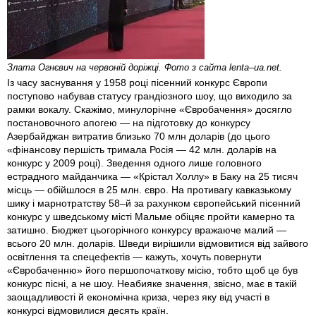
Злата Огнєвич на червоній доріжці. Фото з сайта lenta–ua.net.
Із часу заснування у 1958 році пісенний конкурс Європи
поступово набував статусу грандіозного шоу, що виходило за
рамки вокалу. Скажімо, минулорічне «Євробачення» досягло
постановочного апогею — на підготовку до конкурсу
Азербайджан витратив близько 70 млн доларів (до цього
«фінансову першість тримала Росія — 42 млн. доларів на
конкурс у 2009 році). Зведення одного лише головного
естрадного майданчика — «Крістал Холлу» в Баку на 25 тисяч
місць — обійшлося в 25 млн. євро. На противагу кавказькому
шику і марнотратству 58–й за рахунком європейський пісенний
конкурс у шведському місті Мальме обіцяє пройти камерно та
затишно. Бюджет цьогорічного конкурсу вражаюче малий —
всього 20 млн. доларів. Шведи вирішили відмовитися від зайвого
освітлення та спецефектів — кажуть, хочуть повернути
«Євробаченню» його першопочаткову місію, тобто щоб це був
конкурс пісні, а не шоу. Неабияке значення, звісно, має в такій
заощадливості й економічна криза, через яку від участі в
конкурсі відмовилися десять країн.