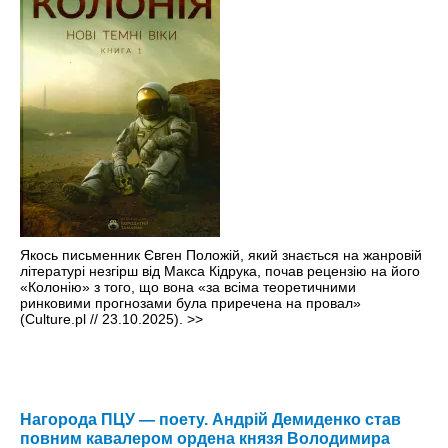
Якось письменник Євген Положій, який знається на жанровій
літературі незгірш від Макса Кідрука, почав рецензію на його
«Колонію» з того, що вона «за всіма теоретичними
ринковими прогнозами була приречена на провал»
(Culture.pl // 23.10.2025).
>>
Нагорода ПЦУ — поету. Андрій Демиденко став
повним кавалером ордена князя Володимира