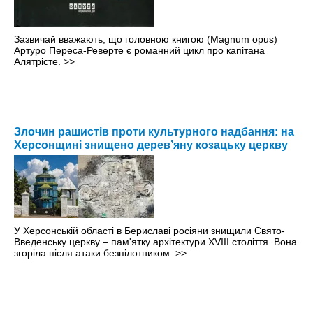
Зазвичай вважають, що головною книгою (Magnum opus)
Артуро Переса-Реверте є романний цикл про капітана
Алятрісте.
>>
Злочин рашистів проти культурного надбання: на
Херсонщині знищено дерев’яну козацьку церкву
У Херсонській області в Бериславі росіяни знищили Свято-
Введенську церкву – пам'ятку архітектури XVIII століття. Вона
згоріла після атаки безпілотником.
>>