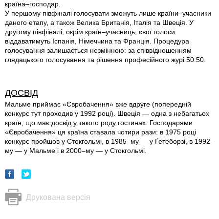
країна–господар.
У першому півфіналі голосувати зможуть лише країни–учасники
даного етапу, а також Велика Британія, Італія та Швеція. У
другому півфіналі, окрім країн–учасниць, свої голоси
віддаватимуть Іспанія, Німеччина та Франція. Процедура
голосування залишається незмінною: за співвідношенням
глядацького голосування та рішення професійного журі 50:50.
ДОСВІД
Мальме приймає «Євробачення» вже вдруге (попередній
конкурс тут проходив у 1992 році). Швеція — одна з небагатьох
країн, що має досвід у такого роду гостинах. Господарями
«Євробачення» ця країна ставала чотири рази: в 1975 році
конкурс пройшов у Стокгольмі, в 1985–му — у Ґетеборзі, в 1992–
му — у Мальме і в 2000–му — у Стокгольмі.
Друкована версія