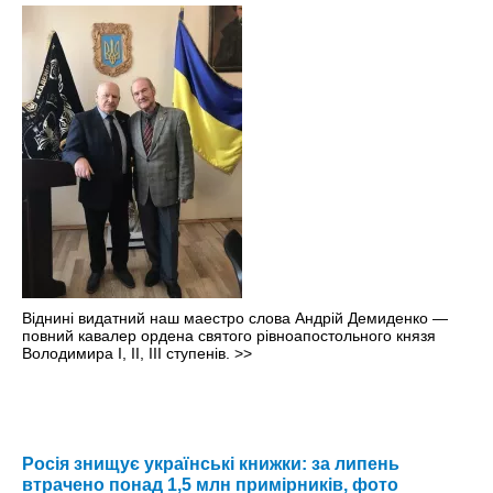
Віднині видатний наш маестро слова Андрій Демиденко —
повний кавалер ордена святого рівноапостольного князя
Володимира І, ІІ, ІІІ ступенів.
>>
Росія знищує українські книжки: за липень
втрачено понад 1,5 млн примірників, фото