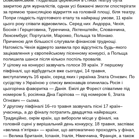
Вовковинським. Подальша церемонія в стінах театру була
закритою для журналістів, однак усі бажаючі змогли спостерігати
за прямою трансляцією відкриття на головній площі, біля театру.
Попри гладкість підготовчого етапу та найкращі умови, 11 країн
цього року співати відмовились. Серед них Андорра, Чехія,
Боснія і Герцеговина, Туреччина, Ліхтенштейн, Словаччина,
Люксембург, Португалія, Марокко, Польща та Монако.
Причиною для більшості слугували фінансові труднощі.
Натомість Чехія відверто заявила про відсутність будь–якого
зацікавлення у європейському пісенному конкурсі, а Польща
полишила шанси після кількох поспіль провалів.
У цілому на конкурсі зазвучать голоси 39 країн. У першому
півфіналі, що відбудеться вже сьогодні, 14 травня,
виступатимуть 16 країн, серед яких і українка Злата Огнєвич. По
сусідству з Україною у списку виконавців опинилась Росія і
цьогорічна фаворитка — Данія. Емілі де Форест співатиме під
номером 5, росіянка Діна Гаріпова — під номером 6, Злата
Огнєвич — сьома.
У другому півфіналі 16–го травня зазвучать пісні 17 країн–
учасниць, а до фіналу потрапить двадцятка найкращих.
Традиційно, окрім країн, що вибороли місце у фіналі, на
головній сцені у вирішальний день конкурсу, 18 травня, заспіває
«велика п’ятірка» — країни, що автоматично проходять у фінал,
— Велика Британія, Іспанія, Італія, Німеччина, Франція, а також