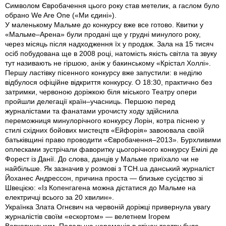
Символом Євробачення цього року став метелик, а гаслом було
обрано We Are One («Ми єдині»).
У маленькому Мальме до конкурсу вже все готово. Квитки у
«Мальме–Арена» були продані ще у грудні минулого року,
через місяць після надходження їх у продаж. Зала на 15 тисяч
осіб побудована ще в 2008 році, натомість якість світла та звуку
тут називають не гіршою, аніж у бакинському «Крiстал Холлі».
Першу ластівку пісенного конкурсу вже запустили: в неділю
відбулося офіційне відкриття конкурсу. О 18:30, практично без
затримки, червоною доріжкою біля міського Театру опери
пройшли делегації країн–учасниць. Першою перед
журналістами та фанатами урочисту ходу здійснила
переможниця минулорічного конкурсу Лорін, котра піснею у
стилі східних бойових мистецтв «Ейфорія» завоювала своїй
батьківщині право проводити «Євробачення–2013». Бурхливими
оплесками зустрічали фаворитку цьогорічного конкурсу Емілі де
Форест iз Данії. До слова, данців у Мальме приїхало чи не
найбільше. Як зазначив у розмові з ТСН.ua данський журналіст
Йоханес Андрессон, причина проста — близьке сусідство зi
Швецією: «Із Копенгагена можна дістатися до Мальме на
електричці всього за 20 хвилин».
Українка Злата Огнєвич на червоній доріжці привернула увагу
журналістів своїм «ескортом» — велетнем Ігорем