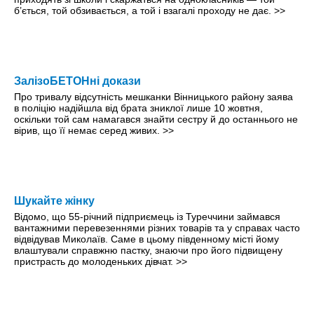
б’ється, той обзивається, а той і взагалі проходу не дає.
>>
ЗалізоБЕТОНні докази
Про тривалу відсутність мешканки Вінницького району заява
в поліцію надійшла від брата зниклої лише 10 жовтня,
оскільки той сам намагався знайти сестру й до останнього не
вірив, що її немає серед живих.
>>
Шукайте жінку
Відомо, що 55-річний підприємець із Туреччини займався
вантажними перевезеннями різних товарів та у справах часто
відвідував Миколаїв. Саме в цьому південному місті йому
влаштували справжню пастку, знаючи про його підвищену
пристрасть до молоденьких дівчат.
>>