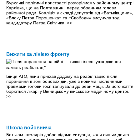
Бурхливі політичні пристрасті розгорілися у районному центрі
Карлівка, що на Полтавщині, перед обранням голови
районної ради. Коаліція у складі депутатів від «Батьківщини»,
«Блоку Петра Порошенка» та «Свободи» висунула тоді
кандидатуру Петра Світлика.
>>
Вижити за лінією фронту
Бійця АТО, який приїхав додому на реабілітацію після
поранення в зоні бойових дій, уже з новими численними
травмами голови госпіталізували до реанімації. За його життя
борються лікарі у Вінницькому військово-медичному центрі.
>>
Школа войовнича
Батькам школярів добре відома ситуація, коли син чи дочка
приходять зі школи і скаржаться на однокласників — той