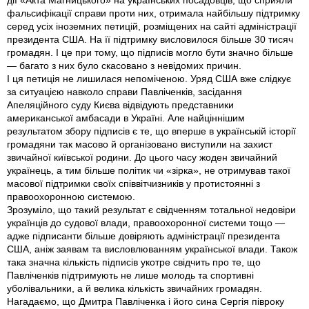
дії «Акта Магницького» на українських посадовців, що сприяли
фальсифікації справи проти них, отримала найбільшу підтримку
серед усіх іноземних петицій, розміщених на сайті адміністрації
президента США. На її підтримку висловилося більше 30 тисяч
громадян. І це при тому, що підписів могло бути значно більше
— багато з них було скасовано з невідомих причин.
І ця петиція не лишилася непоміченою. Уряд США вже слідкує
за ситуацією навколо справи Павліченків, засідання
Апеляційного суду Києва відвідують представники
американської амбасади в Україні. Але найціннішим
результатом збору підписів є те, що вперше в українській історії
громадяни так масово й організовано виступили на захист
звичайної київської родини. До цього часу жоден звичайний
українець, а тим більше політик чи «зірка», не отримував такої
масової підтримки своїх співвітчизників у протистоянні з
правоохоронною системою.
Зрозуміло, що такий результат є свідченням тотальної недовіри
українців до судової влади, правоохоронної системи тощо —
адже підписанти більше довіряють адміністрації президента
США, аніж заявам та висловлюванням української влади. Також
така значна кількість підписів укотре свідчить про те, що
Павліченків підтримують не лише молодь та спортивні
уболівальники, а й велика кількість звичайних громадян.
Нагадаємо, що Дмитра Павліченка і його сина Сергія півроку