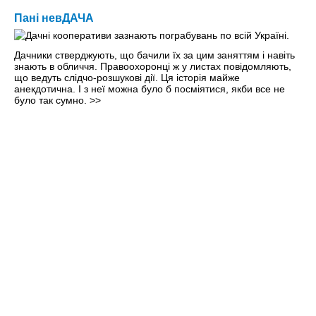
Пані невДАЧА
Дачники стверджують, що бачили їх за цим заняттям і навіть
знають в обличчя. Правоохоронці ж у листах повідомляють,
що ведуть слідчо-розшукові дії. Ця історія майже
анекдотична. І з неї можна було б посміятися, якби все не
було так сумно.
>>