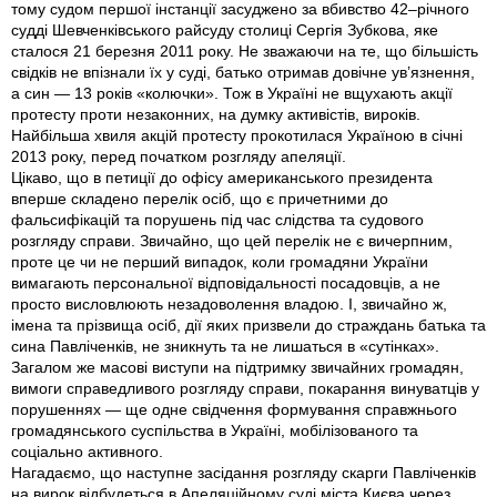
тому судом першої інстанції засуджено за вбивство 42–річного
судді Шевченківського райсуду столиці Сергія Зубкова, яке
сталося 21 березня 2011 року. Не зважаючи на те, що більшість
свідків не впізнали їх у суді, батько отримав довічне ув’язнення,
а син — 13 років «колючки». Тож в Україні не вщухають акції
протесту проти незаконних, на думку активістів, вироків.
Найбільша хвиля акцій протесту прокотилася Україною в січні
2013 року, перед початком розгляду апеляції.
Цікаво, що в петиції до офісу американського президента
вперше складено перелік осіб, що є причетними до
фальсифікацій та порушень під час слідства та судового
розгляду справи. Звичайно, що цей перелік не є вичерпним,
проте це чи не перший випадок, коли громадяни України
вимагають персональної відповідальності посадовців, а не
просто висловлюють незадоволення владою. І, звичайно ж,
імена та прізвища осіб, дії яких призвели до страждань батька та
сина Павліченкiв, не зникнуть та не лишаться в «сутінках».
Загалом же масові виступи на підтримку звичайних громадян,
вимоги справедливого розгляду справи, покарання винуватців у
порушеннях — ще одне свідчення формування справжнього
громадянського суспільства в Україні, мобілізованого та
соціально активного.
Нагадаємо, що наступне засідання розгляду скарги Павліченків
на вирок відбудеться в Апеляційному суді міста Києва через