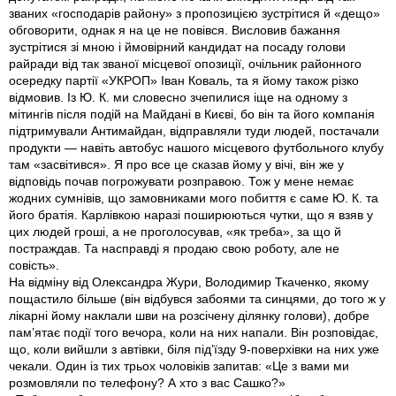
званих «господарів району» з пропозицією зустрітися й «дещо»
обговорити, однак я на це не повівся. Висловив бажання
зустрітися зі мною і ймовірний кандидат на посаду голови
райради від так званої місцевої опозиції, очільник районного
осередку партії «УКРОП» Іван Коваль, та я йому також різко
відмовив. Із Ю. К. ми словесно зчепилися іще на одному з
мітингів після подій на Майдані в Києві, бо він та його компанія
підтримували Антимайдан, відправляли туди людей, постачали
продукти — навіть автобус нашого місцевого футбольного клубу
там «засвітився». Я про все це сказав йому у вічі, він же у
відповідь почав погрожувати розправою. Тож у мене немає
жодних сумнівів, що замовниками мого побиття є саме Ю. К. та
його братія. Карлівкою наразі поширюються чутки, що я взяв у
цих людей гроші, а не проголосував, «як треба», за що й
постраждав. Та насправді я продаю свою роботу, але не
совість».
На відміну від Олександра Жури, Володимир Ткаченко, якому
пощастило більше (він відбувся забоями та синцями, до того ж у
лікарні йому наклали шви на розсічену ділянку голови), добре
пам’ятає події того вечора, коли на них напали. Він розповідає,
що, коли вийшли з автівки, біля під’їзду 9-поверхівки на них уже
чекали. Один із тих трьох чоловіків запитав: «Це з вами ми
розмовляли по телефону? А хто з вас Сашко?»