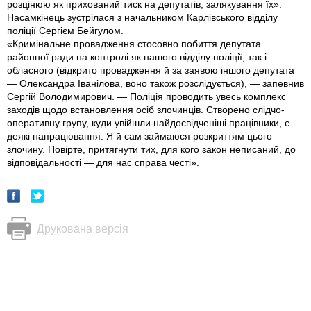
розцінюю як прихований тиск на депутатів, залякування їх».
Насамкінець зустрілася з начальником Карлівського відділу
поліції Сергієм Бейгулом.
«Кримінальне провадження стосовно побиття депутата
районної ради на контролі як нашого відділу поліції, так і
обласного (відкрито провадження й за заявою іншого депутата
— Олександра Іванілова, воно також розслідується), — запевнив
Сергій Володимирович. — Поліція проводить увесь комплекс
заходів щодо встановлення осіб злочинців. Створено слідчо-
оперативну групу, куди увійшли найдосвідченіші працівники, є
деякі напрацювання. Я й сам займаюся розкриттям цього
злочину. Повірте, притягнути тих, для кого закон неписаний, до
відповідальності — для нас справа честі».
Друкована версія