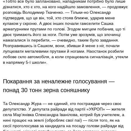
«Тобто все було заплановано, нападникам потрібно було лише
дізнатися, хто є хто, на кого надійшло замовлення, — продовжує
розповідь Володимир Ткаченко. — Тільки-но Олександр
підтвердив, що це він, той, хто стояв ближче, ударив мене
кулаком у скроню. А двоє інших почали гамселити Сашка
арматурними прутами по голові. Згодом мигцем побачив, що ті
двоє тримають його за ноги. Потім уже зрозумів, що злочинці
намагалися їх перебити, — очевидно, таким було завдання.
Розправившись із Сашком, вони, збивши й мене з ніг, почали
лупцювати металевими прутами й ногами. Наостанок розбили
лобове скло автомобіля, а коли спрацювала сигналізація, утекли
в напрямку 5-ї школи».
Покарання за неналежне голосування —
понад 30 тонн зерна соняшнику
Та Олександр Жура — не єдиний, хто постраждав через своє
депутатство. У депутата райради від партії «УКРОП» — жителя
села Мар’янівка Олександра Іванілова, котрий був учителем, а
нині працює на землі (обробляє свої паї) — після того, як на
сесії проголосував за кандидата на посаду голови райради від