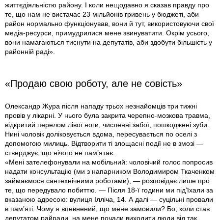
життєдіяльністю району. І коли нещодавно я сказав правду про
те, що нам не вистачає 23 мільйонів гривень у бюджеті, аби
район нормально функціонував, вони й тут, використовуючи свої
медіа-ресурси, примудрилися мене звинуватити. Окрім усього,
вони намагаються тиснути на депутатів, аби здобути більшість у
районній раді».
«Продаю свою роботу, але не совість»
Олександр Жура після нападу трьох незнайомців три тижні
провів у лікарні. У нього була закрита черепно-мозкова травма,
відкритий перелом лівої ноги, численні забої, пошкоджені зуби.
Нині чоловік доліковується вдома, пересувається по оселі з
допомогою милиць. Відтворити ті злощасні події не в змозі —
стверджує, що нічого не пам’ятає.
«Мені зателефонували на мобільний: чоловічий голос попросив
надати консультацію (ми з напарником Володимиром Ткаченком
займаємося сантехнічними роботами), — розповідає лише про
те, що передувало побиттю. — Після 18-ї години ми під’їхали за
вказаною адресою: вулиця Ілліча, 14. А далі — суцільні провали
в пам’яті. Чому я впевнений, що мене замовили? Бо, коли став
депутатом райради, на мене почали виходити люди від так