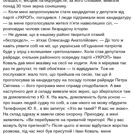
більшості, місцеві латифундисти, за його словами, вивезли
понад 30 тонн зерна соняшнику.
— Коли мені запропонували стати кандидатом у депутати від
партії «УКРОП», погодився. І люди підтримали мою кандидатуру
— за мене проголосували жителі п’яти навколишніх сіл, —
розповідає чоловік свою безрадісну історію.
— Не думав, що в нашому районі твориться отакий
«бєспрєдєл», — зітхає Олександр Анатолійович. — До того ж
навіть уявити собі не міг, що українське об’єднання патріотів
буде у злуці з колишніми «регіоналами». Коли став депутатом
райради, очільник районного осередку партії «УКРОП» Іван
Коваль дав мені вказівку на сесії не ходити. Але я міркував так:
раз ти депутат, то твій обов’язок — їх відвідувати. Тож не
послухався: мало того, що прийшов на сесію, так ще й
проголосував за кандидатуру на посаду голови райради Петра
Світлика — його програма мені справді сподобалася. А вже
наступного дня зі складу вивезли моє зерно, що зберігалося там
за домовленістю з Ю. К. На жаль, домовленість була усною —
про інших людей суджу по собі, а сам нікого не можу обдурити.
Телефоную Ю. К., а він запитує: «Хто ви такий? Я вас не знаю».
На склад одразу ж завели свою охорону. Приходжу, а мені
заявляють: «Ви перебуваєте на приватній території. Які у вас
можуть бути претензії?» Після цього зі мною відбулася жорстка
розмова, під час якої був присутній і Іван Коваль: мене