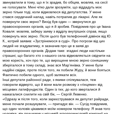
звинуватили в тому, що я їх зрадив, бо обіцяв, мовляв, на сесії
не голосувати. Мені чітко дали зрозуміти, що віддадуть моє
зерно тільки тоді, коли відмовлюся від депутатства. У мене
стався сердечний напад, навіть потрапив до лікарні. Але як
повернути своє зерно? Вихід був один — звернутися до
правоохоронних органів, що я й зробив. Повідомив про це Івана
Коваля: мовляв, заберу заяву з відділу внутрішніх справ, якщо
повернуть моє зерно. Після цього був телефонний дзвінок від Ю.
К., котрий заявив: «Зустрінемося в суді». Про погрози від цих
людей не згадуватиму, я зазначив про це в заяві до
правоохоронних органів. Додам таке: згадані люди настільки
страшні, що багато хто з нашого села відмовляється свідчити на
мою користь, хоч про те, що вирощене мною зерно соняшнику
зберігалося в тому складі, знає вся Мар’янівка. У мене були
надійні свідки, проте після того, як побили Журу, й вони бояться.
Фактично побили одного, щоб залякати всіх.
Інші депутати районної ради, з якими спілкувалася, теж
говорили відверто, що й вони мали розмову з «гінцями» від
місцевих латифундистів. Один із тих, до кого зверталися й
намагалися схилити на свій бік, — Сергій Левенко.
«Одразу ж після того, коли зареєструвався як депутат райради,
мене почали розшукувати, — пригадує він. — Сусід повідомив,
що один чоловік цікавився моїм номером телефону. Я знав того
чоловіка: він працював у місцевій агропромисловій компанії на