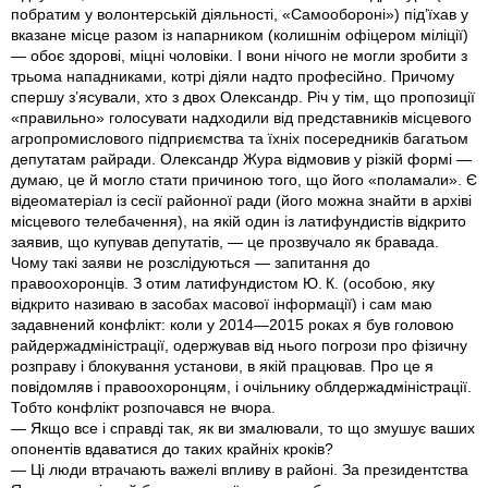
побратим у волонтерській діяльності, «Самообороні») під’їхав у
вказане місце разом із напарником (колишнім офіцером міліції)
— обоє здорові, міцні чоловіки. І вони нічого не могли зробити з
трьома нападниками, котрі діяли надто професійно. Причому
спершу з’ясували, хто з двох Олександр. Річ у тім, що пропозиції
«правильно» голосувати надходили від представників місцевого
агропромислового підприємства та їхніх посередників багатьом
депутатам райради. Олександр Жура відмовив у різкій формі —
думаю, це й могло стати причиною того, що його «поламали». Є
відеоматеріал із сесії районної ради (його можна знайти в архіві
місцевого телебачення), на якій один із латифундистів відкрито
заявив, що купував депутатів, — це прозвучало як бравада.
Чому такі заяви не розслідуються — запитання до
правоохоронців. З отим латифундистом Ю. К. (особою, яку
відкрито називаю в засобах масової інформації) і сам маю
задавнений конфлікт: коли у 2014—2015 роках я був головою
райдержадміністрації, одержував від нього погрози про фізичну
розправу і блокування установи, в якій працював. Про це я
повідомляв і правоохоронцям, і очільнику облдержадміністрації.
Тобто конфлікт розпочався не вчора.
— Якщо все і справді так, як ви змалювали, то що змушує ваших
опонентів вдаватися до таких крайніх кроків?
— Ці люди втрачають важелі впливу в районі. За президентства