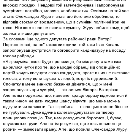
високих посадах. Невдовзі той зателефонував і запропонував
зустрітися: потрібно, мовляв, «побалакати». Оскільки на той час
зі слів Олександра Жури я знав, що його вже обробляли, то
відповів своєму співрозмовнику, що в сумнівні політичні ігри не
граю. Ні в кого з нас не виникає сумніву: Журу побили тому, щоб
залякати інших депутатів».
За словами іще одного депутата районної ради Вікторії
Портяннікової, на неї також виходили: той-таки Іван Коваль
запропонував зустрітися та обговорити кандидатуру на посаду
голови райради.
«Я зрозуміла, якою буде пропозиція, бо між депутатами вже
ширилися чутки про те, що народні обранці від опозиційних
партій хочуть висунути свого кандидата, проте в них не вистачає
голосів, а тому вони шукають людей, котрі їх підтримали б.
Спочатку в мене виникло бажання дізнатися, що ж мені
запропонують при зустрічі, — зізнається Вікторія Вікторівна. —
Але потім подумала, що, напевне, краще одразу відмовитися й
таким чином не дати людям шансу відчути, що мене можна
підкупити чи залякати. Так і зробила — після цього мене більше
не турбували. Дуже вдячна колегам-депутатам за тверду
принципову позицію. Так, нам доводиться боротися, і, буває,
опускаються руки. Але потім розумієш, що хтось повинен це
робити — змінювати країну. А те, що побили Олександра Журу,