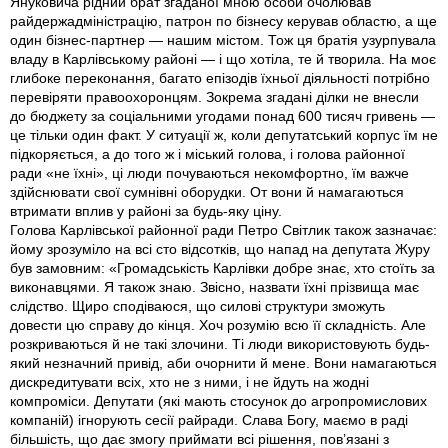
Януковича рідний брат згаданої мною особи очолював
райдержадміністрацію, патрон по бізнесу керував областю, а ще
один бізнес-партнер — нашим містом. Тож ця братія узурпувала
владу в Карлівському районі — і що хотіла, те й творила. На моє
глибоке переконання, багато епізодів їхньої діяльності потрібно
перевіряти правоохоронцям. Зокрема згадані ділки не внесли
до бюджету за соціальними угодами понад 600 тисяч гривень —
це тільки один факт. У ситуації ж, коли депутатський корпус їм не
підкоряється, а до того ж i міський голова, i голова районної
ради «не їхні», ці люди почуваються некомфортно, їм важче
здійснювати свої сумнівні оборудки. От вони й намагаються
втримати вплив у районі за будь-яку ціну.
Голова Карлівської районної ради Петро Світлик також зазначає:
йому зрозуміло на всі сто відсотків, що напад на депутата Журу
був замовним: «Громадськість Карлівки добре знає, хто стоїть за
виконавцями. Я також знаю. Звісно, назвати їхні прізвища має
слідство. Щиро сподіваюся, що силові структури зможуть
довести цю справу до кінця. Хоч розумію всю її складність. Але
розкриваються й не такі злочини. Ті люди використовують будь-
який незначний привід, аби очорнити й мене. Вони намагаються
дискредитувати всіх, хто не з ними, і не йдуть на жодні
компроміси. Депутати (які мають стосунок до агропромислових
компаній) ігнорують сесії райради. Слава Богу, маємо в раді
більшість, що дає змогу приймати всі рішення, пов’язані з