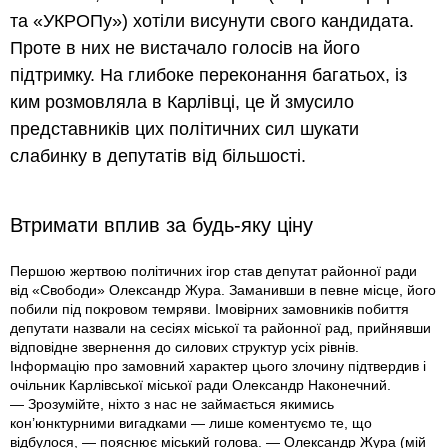
та «УКРОПу») хотіли висунути свого кандидата.
Проте в них не вистачало голосів на його
підтримку. На глибоке переконання багатьох, із
ким розмовляла в Карлівці, це й змусило
представників цих політичних сил шукати
слабинку в депутатів від більшості.
Втримати вплив за будь-яку ціну
Першою жертвою політичних ігор став депутат районної ради
від «Свободи» Олександр Жура. Заманивши в певне місце, його
побили під покровом темряви. Імовірних замовників побиття
депутати назвали на сесіях міської та районної рад, прийнявши
відповідне звернення до силових структур усіх рівнів.
Інформацію про замовний характер цього злочину підтвердив і
очільник Карлівської міської ради Олександр Наконечний.
— Зрозумійте, ніхто з нас не займається якимись
кон’юнктурними вигадками — лише коментуємо те, що
відбулося, — пояснює міський голова. — Олександр Жура (мій