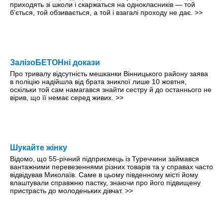
приходять зі школи і скаржаться на однокласників — той
б’ється, той обзивається, а той і взагалі проходу не дає.
>>
ЗалізоБЕТОНні докази
Про тривалу відсутність мешканки Вінницького району заява
в поліцію надійшла від брата зниклої лише 10 жовтня,
оскільки той сам намагався знайти сестру й до останнього не
вірив, що її немає серед живих.
>>
Шукайте жінку
Відомо, що 55-річний підприємець із Туреччини займався
вантажними перевезеннями різних товарів та у справах часто
відвідував Миколаїв. Саме в цьому південному місті йому
влаштували справжню пастку, знаючи про його підвищену
пристрасть до молоденьких дівчат.
>>