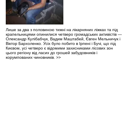
Лише за два з половиною тижні на лікарняних ліжках та під
крапельницями опинилися четверо громадських активістів —
Олександр Кулібабчук, Вадим Маштабей, Євген Мельничук і
Віктор Бархоленко. Усіх було побито в Ірпені і Бучі, що під
Києвом, усі четверо є відомими захисниками лісових зон
цього регіону від ласих до грошей забудовників і
корумпованих чиновників.
>>