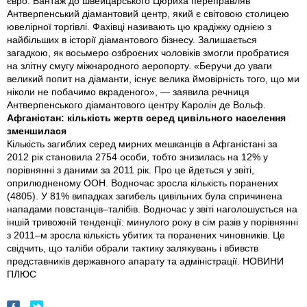
євро. Вантаж до швейцарського Цюриха переправляв
Антверпенський діамантовий центр, який є світовою столицею
ювелірної торгівлі. Фахівці називають цю крадіжку однією з
найбільших в історії діамантового бізнесу. Залишається
загадкою, як восьмеро озброєних чоловіків змогли пробратися
на злітну смугу міжнародного аеропорту. «Беручи до уваги
великий попит на діаманти, існує велика ймовірність того, що ми
ніколи не побачимо вкраденого», — заявила речниця
Антверпенського діамантового центру Каролін де Вольф.
Афганістан: кількість жертв серед цивільного населення
зменшилася
Кількість загиблих серед мирних мешканців в Афганістані за
2012 рік становила 2754 особи, тобто знизилась на 12% у
порівнянні з даними за 2011 рік. Про це йдеться у звіті,
оприлюдненому ООН. Водночас зросла кількість поранених
(4805). У 81% випадках загибель цивільних була спричинена
нападами повстанців–талібів. Водночас у звіті наголошується на
іншій тривожній тенденції: минулого року в сім разів у порівнянні
з 2011–м зросла кількість убитих та поранених чиновників. Це
свідчить, що таліби обрали тактику залякувань і вбивств
представників державного апарату та адміністрації. НОВИНИ
ПЛЮС