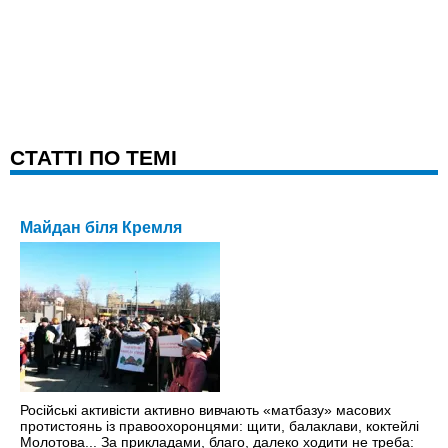
CТАТТІ ПО ТЕМІ
Майдан біля Кремля
Російські активісти активно вивчають «матбазу» масових
протистоянь із правоохоронцями: щити, балаклави, коктейлі
Молотова... За прикладами, благо, далеко ходити не треба: