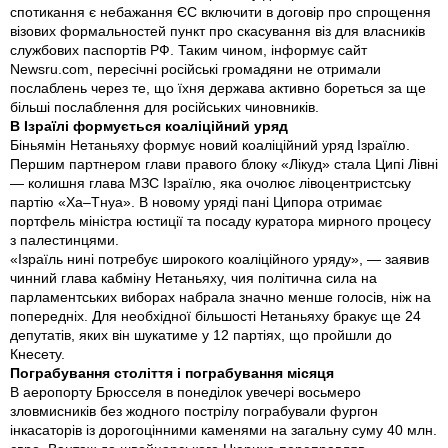
спотикання є небажання ЄС включити в договір про спрощення
візових формальностей пункт про скасування віз для власників
службових паспортів РФ. Таким чином, інформує сайт
Newsru.com, пересічні російські громадяни не отримали
послаблень через те, що їхня держава активно бореться за ще
більші послаблення для російських чиновників.
В Ізраїлі формується коаліційний уряд
Біньямін Нетаньяху формує новий коаліційний уряд Ізраїлю.
Першим партнером глави правого блоку «Лікуд» стала Ципі Лівні
— колишня глава МЗС Ізраїлю, яка очолює лівоцентристську
партію «Ха–Тнуа». В новому уряді пані Ципора отримає
портфель міністра юстиції та посаду куратора мирного процесу
з палестинцями.
«Ізраїль нині потребує широкого коаліційного уряду», — заявив
чинний глава кабміну Нетаньяху, чия політична сила на
парламентських виборах набрала значно менше голосів, ніж на
попередніх. Для необхідної більшості Нетаньяху бракує ще 24
депутатів, яких він шукатиме у 12 партіях, що пройшли до
Кнесету.
Пограбування століття і пограбування місяця
В аеропорту Брюсселя в понеділок увечері восьмеро
зловмисників без жодного пострілу пограбували фургон
інкасаторів із дорогоцінними каменями на загальну суму 40 млн.