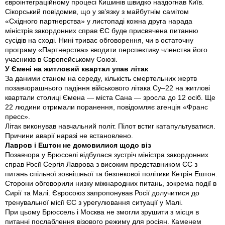
євроінтеграційному процесі Кишинів швидко наздогнав Київ.
Сікорський повідомив, що у зв’язку з майбутнім самітом
«Східного партнерства» у листопаді кожна друга нарада
міністрів закордонних справ ЄС буде присвячена питанню
сусідів на сході. Нині триває обговорення, чи в остаточну
програму «Партнерства» вводити перспективу членства його
учасників в Європейському Союзі.
У Ємені на житловий квартал упав літак
За даними станом на середу, кількість смертельних жертв
позавчорашнього падіння військового літака Су–22 на житлові
квартали столиці Ємена — міста Сана — зросла до 12 осіб. Ще
22 людини отримали поранення, повідомляє агенція «Франс
пресс».
Літак виконував навчальний політ. Пілот встиг катапультуватися.
Причини аварії наразі не встановлено.
Лавров і Ештон не домовилися щодо віз
Позавчора у Брюсселі відбулася зустріч міністра закордонних
справ Росії Сергія Лаврова з високим представником ЄС з
питань спільної зовнішньої та безпекової політики Кетрін Ештон.
Сторони обговорили низку міжнародних питань, зокрема події в
Сирії та Малі. Євросоюз запропонував Росії долучитися до
тренувальної місії ЄС з урегулювання ситуації у Малі.
При цьому Брюссель і Москва не змогли зрушити з місця в
питанні послаблення візового режиму для росіян. Каменем