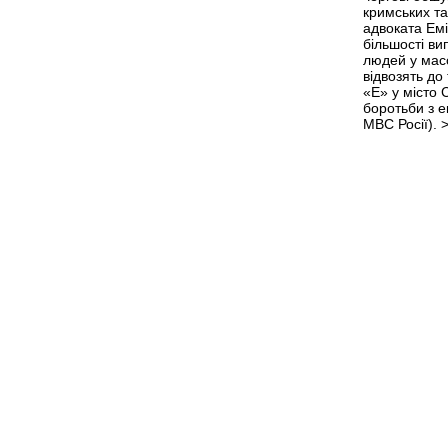
кримських та
адвоката Емі
більшості ви
людей у мас
відвозять до
«Е» у місто
боротьби з 
МВС Росії).