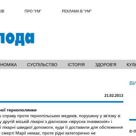
ХІВ
ПРО “УМ”
РЕКЛАМА В “УМ"
ОНОМІКА
СУСПІЛЬСТВО
ІСТОРІЯ
ЗДОРОВ'Я
КУЛ
В
21.02.2013
ної тернополянки
праву проти тернопільських медиків, порушену у зв’язку зі
 другій міській лікарні з діагнозом «вірусна пневмонія» і
 лікарні швидкої допомоги, куди її доставили для обстеження
e-m
 смерті Марії немає, проте рідні категорично не