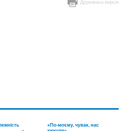
Друкована версія
лежність
«По-моєму, чувак, нас
кинули»