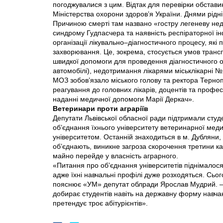
погоджувалися з цим. Відтак для перевірки обставин
Міністерства охорони здоров’я України. Днями рідні
Причиною смерті там названо «гостру легеневу недо
синдрому Гудпасчера та наявність респіраторної інфе
організації лікувально–діагностичного процесу, як
захворювання. Це, зокрема, стосується умов трансп
швидкої допомоги для проведення діагностичного о
автомобілі), недотримання лікарями міськлікарні №
МОЗ зобов’язало міського голову та ректора Терноп
реагування до головних лікарів, доцентів та профес
наданні медичної допомоги Марії Деркач».
Ветеринари проти аграріїв
Депутати Львiвської обласної ради підтримали студен
об’єднання їхнього університету ветеринарної меди
університетом. Останній знаходиться в м. Дубляни, 
об’єднають, виникне загроза скорочення третини ка
майно перейде у власність аграрного.
«Питання про об’єднання університетів піднімалося
адже їхні навчальні профілі дуже розходяться. Сьог
пояснює «УМ» депутат облради Ярослав Мудрий. — А
добирає студентів навіть на державну форму навча
претендує троє абітурієнтів».