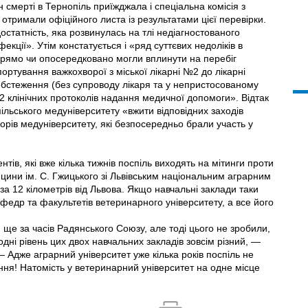
 смерті в Тернопіль приїжджала і спеціальна комісія з
 отримали офіційного листа iз результатами цієї перевірки.
статність, яка розвинулась на тлі недіагностованого
кції». Утiм констатується і «ряд суттєвих недоліків в
і прямо чи опосередковано могли вплинути на перебіг
ортування важкохворої з міської лікарні №2 до лікарні
бстеження (без супроводу лікаря та у неприcтосованому
2 клінічних протоколів надання медичної допомоги». Відтак
ільського медуніверситету «вжити відповідних заходів
орів медуніверситету, які безпосередньо брали участь у
тiв, які вже кілька тижнів поспіль виходять на мітинги проти
цини iм. С. Гжицького зі Львівським національним аграрним
за 12 кілометрів від Львова. Якщо навчальні заклади таки
федр та факультетів ветеринарного університету, а все його
 ще за часів Радянського Союзу, але тоді цього не зробили,
одні рівень цих двох навчальних закладів зовсім різний, —
дже аграрний університет уже кілька років поспіль не
ння! Натомість у ветеринарний університет на одне місце