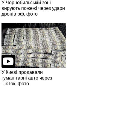
У Чорнобильській зоні
вирують пожежі через удари
дронів рф, фото
У Києві продавали
гуманітарні авто через
ТікТок, фото