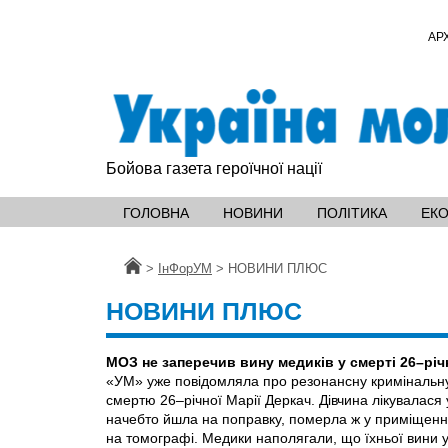
АР
Бойова газета героїчної нації
ГОЛОВНА
НОВИНИ
ПОЛІТИКА
ЕК
Головна
>
ІнФорУМ
>
НОВИНИ ПЛЮС
НОВИНИ ПЛЮС
МОЗ не заперечив вину медиків у смерті 26–річ
«УМ» уже повідомляла про резонансну кримінальну с
смертю 26–річної Марії Деркач. Дівчина лікувалася у
начебто йшла на поправку, померла ж у приміщенні
на томографі. Медики наполягали, що їхньої вини у