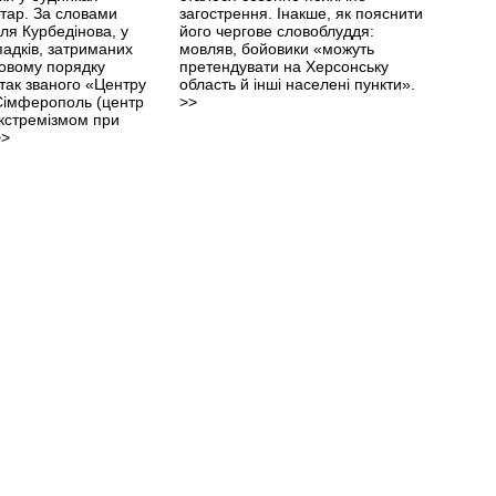
тар. За словами
загострення. Інакше, як пояснити
ля Курбедінова, у
його чергове словоблуддя:
падків, затриманих
мовляв, бойовики «можуть
овому порядку
претендувати на Херсонську
 так званого «Центру
область й інші населені пункти».
 Сімферополь (центр
>>
екстремізмом при
>>