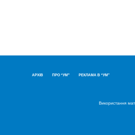
АРХІВ
ПРО “УМ”
РЕКЛАМА В “УМ"
Використання мате