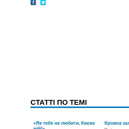
CТАТТІ ПО ТЕМІ
«Як тебе не любити, Києве
Кровна за
мій!»