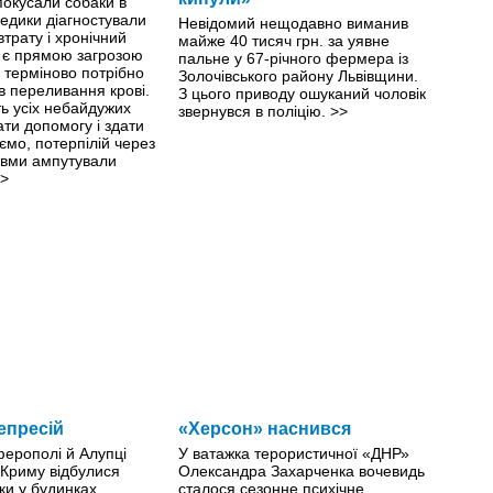
 покусали собаки в
едики діагностували
Невідомий нещодавно виманив
втрату і хронічний
майже 40 тисяч грн. за уявне
й є прямою загрозою
пальне у 67-річного фермера із
й терміново потрібно
Золочівського району Львівщини.
ів переливання крові.
З цього приводу ошуканий чоловік
ть усіх небайдужих
звернувся в поліцію.
>>
ти допомогу і здати
ємо, потерпілій через
авми ампутували
>
епресій
«Херсон» наснився
ферополі й Алупці
У ватажка терористичної «ДНР»
 Криму відбулися
Олександра Захарченка вочевидь
ки у будинках
сталося сезонне психічне