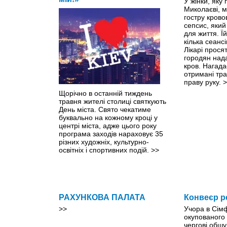
У жінки, яку
Миколаєві, м
гостру крово
сепсис, яки
для життя. Ї
кілька сеанс
Лікарі прося
городян нада
кров. Нагада
отримані тр
праву руку.
>
Щорічно в останній тиждень
травня жителі столиці святкують
День міста. Свято чекатиме
буквально на кожному кроці y
центрі міста, адже цього року
програма заходів нараховує 35
різних художніх, культурно-
освітніх і спортивних подій.
>>
РАХУНКОВА ПАЛАТА
Конвеєр р
>>
Учора в Сім
окупованого
чергові обшу