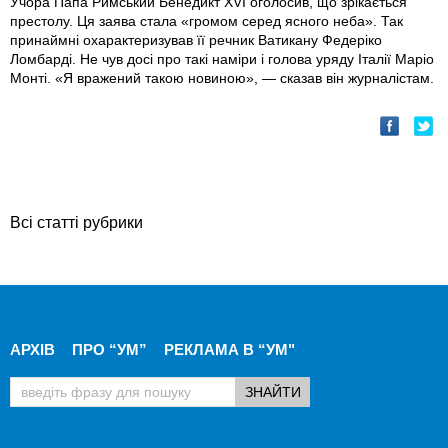
Учора Папа Римський Бенедикт XVI оголосив, що зрікається
престолу. Ця заява стала «громом серед ясного неба». Так
принаймні охарактеризував її речник Ватикану Федеріко
Ломбарді. Не чув досі про такі наміри і голова уряду Італії Маріо
Монті. «Я вражений такою новиною», — сказав він журналістам.
Всі статті рубрики
АРХІВ
ПРО “УМ”
РЕКЛАМА В “УМ"