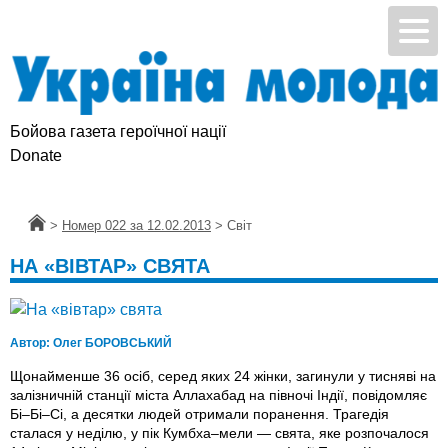
Бойова газета героїчної нації
Donate
Головна
>
Номер 022 за 12.02.2013
>
Світ
НА «ВІВТАР» СВЯТА
Автор:
Олег БОРОВСЬКИЙ
Щонайменше 36 осіб, серед яких 24 жінки, загинули у тисняві на
залізничній станції міста Аллахабад на півночі Індії, повідомляє
Бі–Бі–Сі, а десятки людей отримали поранення. Трагедія
сталася у неділю, у пік Кумбха–мели — свята, яке розпочалося