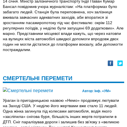
14 січня. Міністр залізничного транспорту Індії Паван Кумар
Бансал повідомив учора журналістам: «На платформах було
забагато людей. Станція була переповнена, хоч залізниця
вживала завчасних адекватних заходів, аби впоратися зі
зростанням пасажиропотоку під час фестивалю: окрім 112
регулярних поїздів, у неділю були запущені 69 додаткових». Але
марно. Представники місцевої влади кажуть, що через натовпи
на вулицях міста автомобілі швидкої допомоги впродовж двох
годин не могли дістатися до платформи вокзалу, аби допомогти
постраждалим.
СМЕРТЕЛЬНІ ПЕРЕМЕТИ
Автор:
Інф. «УМ»
Ураган iз пригодницькою назвою «Немо» продовжує лютувати
на Заході США. У неділю його жертвами вже стало 11 людей.
Одна жінка загинула під колесами автомобіля, водія якого
«засліпила» снігова буря, більшість інших жертв потрапили в
ДТП. Сніг паралізував дороги і залишив без зв’язку з «великою