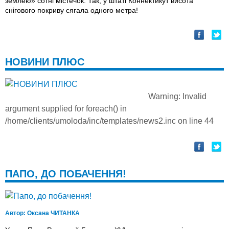
землею» сотні містечок. Так, у штаті Коннектикут висота
снігового покриву сягала одного метра!
НОВИНИ ПЛЮС
Warning
: Invalid
argument supplied for foreach() in
/home/clients/umoloda/inc/templates/news2.inc
on line
44
ПАПО, ДО ПОБАЧЕННЯ!
Автор:
Оксана ЧИТАНКА