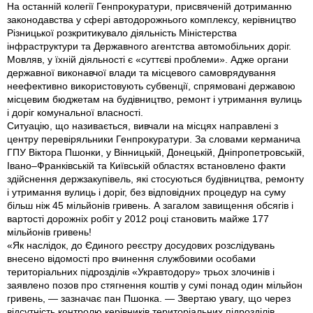
На останній колегії Генпрокуратури, присвяченій дотриманню
законодавства у сфері автодорожнього комплексу, керівництво
Різницької розкритикувало діяльність Міністерства
інфраструктури та Державного агентства автомобільних доріг.
Мовляв, у їхній діяльності є «суттєві проблеми». Адже органи
державної виконавчої влади та місцевого самоврядування
неефективно використовують субвенції, спрямовані державою
місцевим бюджетам на будівництво, ремонт і утримання вулиць
i доріг комунальної власності.
Ситуацію, що називається, вивчали на місцях направлені з
центру перевіряльники Генпрокуратури. За словами керманича
ГПУ Віктора Пшонки, у Вінницькій, Донецькій, Дніпропетровській,
Івано–Франківській та Київській областях встановлено факти
здійснення держзакупівель, які стосуються будівництва, ремонту
і утримання вулиць i доріг, без відповідних процедур на суму
більш ніж 45 мільйонів гривень. А загалом завищення обсягів i
вартості дорожніх робіт у 2012 році становить майже 177
мільйонів гривень!
«Як наслідок, до Єдиного реєстру досудових розслідувань
внесено відомості про вчинення службовими особами
територіальних підрозділів «Укравтодору» трьох злочинів і
заявлено позов про стягнення коштів у сумі понад один мільйон
гривень, — зазначає пан Пшонка. — Звертаю увагу, що через
відсутність контролю керівників територіальних підрозділів