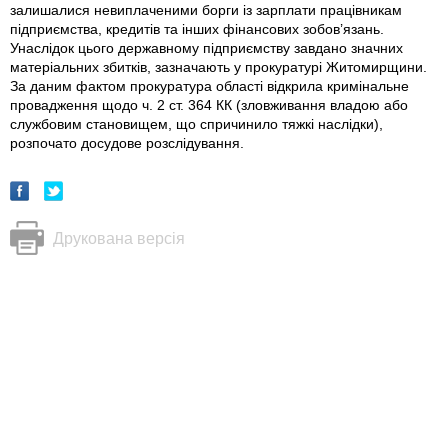
залишалися невиплаченими борги iз зарплати працівникам
підприємства, кредитiв та інших фінансових зобов’язань.
Унаслідок цього державному підприємству завдано значних
матеріальних збитків, зазначають у прокуратурі Житомирщини.
За даним фактом прокуратура області відкрила кримінальне
провадження щодо ч. 2 ст. 364 КК (зловживання владою або
службовим становищем, що спричинило тяжкі наслідки),
розпочато досудове розслідування.
Друкована версія