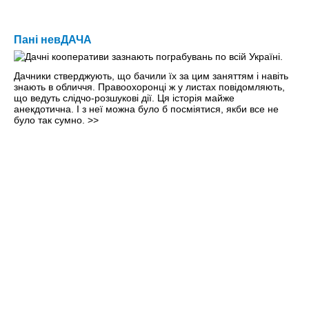
Пані невДАЧА
Дачники стверджують, що бачили їх за цим заняттям і навіть
знають в обличчя. Правоохоронці ж у листах повідомляють,
що ведуть слідчо-розшукові дії. Ця історія майже
анекдотична. І з неї можна було б посміятися, якби все не
було так сумно.
>>