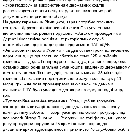
«Укравтодору» за використанням державних коштів
розповсюджено факти непідтвердження виконаних робіт
документами первинного обліку».
На думку керманича Різницької, зараз потрібно посилити
контроль Державної фінансової інспекції за усуненням
виявлених під час ревізій порушень. «Загалом проведеними
Держфінінспекцією ревізіями територіальних служб
автомобільних доріг та дочірніх підприємств ПАТ «ДАК
«Автомобільні дороги України», за два останні роки встановлено
порушення, що призвели до збитків на суму 225 мільйонів
гривень», — додає Генпрокурор. І нагадує, що лише впродовж
останніх двох років загальна сума коштів, виділених Державному
агентству автомобільних доріг, становить майже 38 мільярдів
гривень. За вказаний період здійснено закупівель на суму 11
млрд. грн. Але поза процедурами закупівель, за даними
очільника ГПУ, було укладено договори на суму понад 4 млрд.
грн.
«Тут потрібне негайне втручання. Хочу, щоб ви зрозуміли
загостреність ситуації та всю відповідальність за очолювану
вами ділянку роботи, — звернувся до підлеглих прокурорів під
час колегії Віктор Пшонка. — Реагуючи на такі факти, минулого
року прокурори порушили 25 кримінальних справ, до
дисциплінарної відповідальності притягнуто 76 службових осіб, з