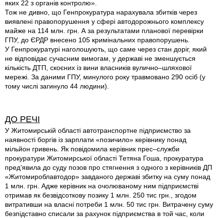
яких 22 з органів контролю».
Тож не дивно, що Генпрокуратура нарахувала збитків через
виявлені правопорушення у сфері автодорожнього комплексу
майже на 114 млн. грн. А за результатами планової перевірки
ГПУ, до ЄРДР внесено 105 кримінальних правопорушень.
У Генпрокуратурі наголошують, що саме через стан доріг, який
не відповідає сучасним вимогам, у державі не зменшується
кількість ДТП, скоєних iз вини власників вулично–шляхової
мережі. За даними ГПУ, минулого року травмовано 290 осіб (у
тому числі загинуло 44 людини).
ДО РЕЧІ
У Житомирській області автотранспортне підприємство за
наявності боргів iз зарплати «позичило» керівнику понад
мільйон гривень. Як повідомила керівник прес–служби
прокуратури Житомирської області Тетяна Гоша, прокуратура
пред’явила до суду позов про стягнення з одного з керівників ДП
«Житомироблавтодор» завданого державі збитку на суму понад
1 млн. грн. Адже керівник на очолюваному ним підприємстві
отримав як безвідсоткову позику 1 млн. 250 тис грн., згодом
витративши на власні потреби 1 млн. 50 тис грн. Витрачену суму
безпідставно списали за рахунок підприємства в той час, коли