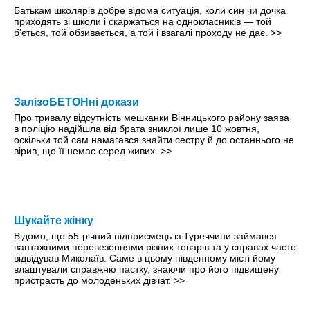
Батькам школярів добре відома ситуація, коли син чи дочка
приходять зі школи і скаржаться на однокласників — той
б’ється, той обзивається, а той і взагалі проходу не дає.
>>
ЗалізоБЕТОНні докази
Про тривалу відсутність мешканки Вінницького району заява
в поліцію надійшла від брата зниклої лише 10 жовтня,
оскільки той сам намагався знайти сестру й до останнього не
вірив, що її немає серед живих.
>>
Шукайте жінку
Відомо, що 55-річний підприємець із Туреччини займався
вантажними перевезеннями різних товарів та у справах часто
відвідував Миколаїв. Саме в цьому південному місті йому
влаштували справжню пастку, знаючи про його підвищену
пристрасть до молоденьких дівчат.
>>