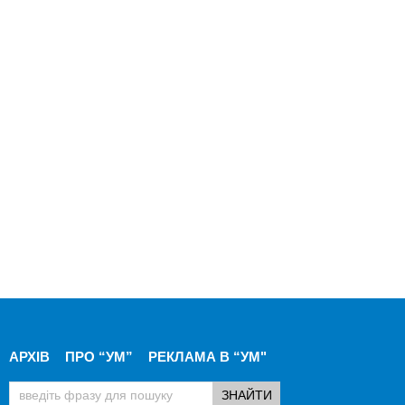
АРХІВ
ПРО “УМ”
РЕКЛАМА В “УМ"