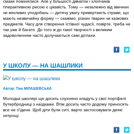
смаки помінялися. Але у більшості дівчаток і хлопчиків
гіперактивною рисою є цікавість. Тому — незалежно від звичних
чи мінливих уподобань — дитячу увагу привертають страви, що
мають незвичайну форму — скажімо, різних тварин чи казкових
предметів. Часу для створення їстівної чудасії, повірте, треба не
так уже й багато. До того ж до такої творчості з великим
задоволенням часто долучаються самі дітлахи.
У ШКОЛУ — НА ШАШЛИКИ
Автор:
Тіна МІЛАШЕВСЬКА
Молодші школярі ще досить слухняно кладуть у свої портфелі
бутербродниці з наїдками. Втім досить часто додому приносять
все не з’їдене. Щоб діти були ситі, варто застосовувати деякі
хитрощі.