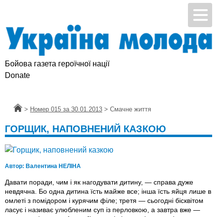
Бойова газета героїчної нації
Donate
Головна
>
Номер 015 за 30.01.2013
>
Смачне життя
ГОРЩИК, НАПОВНЕНИЙ КАЗКОЮ
Автор:
Валентина НЕЛІНА
Давати поради, чим і як нагодувати дитину, — справа дуже
невдячна. Бо одна дитина їсть майже все; інша їсть яйця лише в
омлетi з помідором і курячим філе; третя — сьогодні бісквітом
ласує і називає улюбленим суп iз перловкою, а завтра вже —