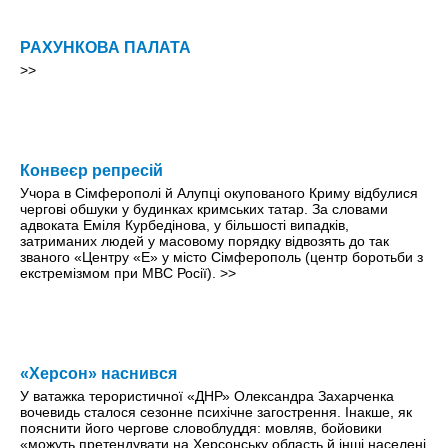
РАХУНКОВА ПАЛАТА
>>
Конвеєр репресій
Учора в Сімферополі й Алупці окупованого Криму відбулися
чергові обшуки у будинках кримських татар. За словами
адвоката Еміля Курбедінова, у більшості випадків,
затриманих людей у масовому порядку відвозять до так
званого «Центру «Е» у місто Сімферополь (центр боротьби з
екстремізмом при МВС Росії).
>>
«Херсон» наснився
У ватажка терористичної «ДНР» Олександра Захарченка
вочевидь сталося сезонне психічне загострення. Інакше, як
пояснити його чергове словоблуддя: мовляв, бойовики
«можуть претендувати на Херсонську область й інші населені