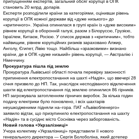
припущенням експертів, загальний обсяг корупції в ОПК
становить 20 млрд. доларів.
Експерти розподілили країни за категоріями, оцінивши рівень
корупції в ОПК кожної держави від «дуже низького» до
«критичного». Україна опинилася в групі країн iз «дуже високим»
рівнем корупції в оборонній галузі, разом з Білоруссю, Грузією,
Ізраїлем, Китаєм, Росією. У список держав з «критичним», тобто
найвищим, рівнем корупційних ризиків зараховано Алжир,
Анголу, Єгипет, Лівію тощо. Найбільш «зразковими» визнано
країни, де в ОПК «дуже низький» рівень корупції, — Австралію і
Німеччину.
Прокуратура пішла під землю
Прокуратура Львівської області почала перевірку законності
припинення електропостачання на шахті «Надія», що ввечері 28
січня призвело до НП. Так, унаслідок несподіваного відключення
шахти від електропостачання під землею опинилися 86 гірників.
НП загрожувала затопленням гірничих виробок. За кілька годин
подачу електрики було поновлено, і всіх шахтарів
неушкодженими підняли на–гора. ПАТ «Львівобленерго»
заявило відтак, що призупинило електропостачання на шахту
«Надія» та в сусіднє місто Соснівка через заборгованість.
Новий голова «Укрзалізниці»
Учора колективу «Укрзалізниці» представили її нового
генерального директора — Сергія Болоболіна, який дотепер