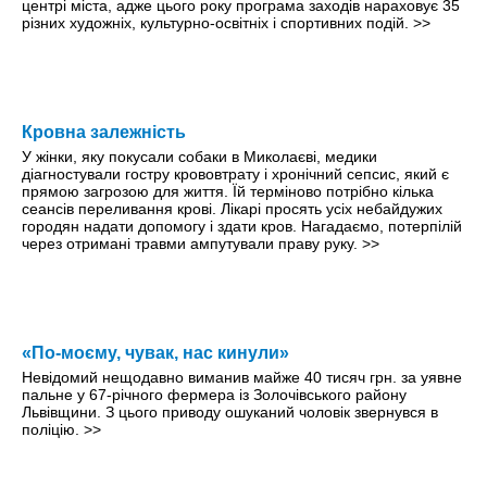
центрі міста, адже цього року програма заходів нараховує 35
різних художніх, культурно-освітніх і спортивних подій.
>>
Кровна залежність
У жінки, яку покусали собаки в Миколаєві, медики
діагностували гостру крововтрату і хронічний сепсис, який є
прямою загрозою для життя. Їй терміново потрібно кілька
сеансів переливання крові. Лікарі просять усіх небайдужих
городян надати допомогу і здати кров. Нагадаємо, потерпілій
через отримані травми ампутували праву руку.
>>
«По-моєму, чувак, нас кинули»
Невідомий нещодавно виманив майже 40 тисяч грн. за уявне
пальне у 67-річного фермера із Золочівського району
Львівщини. З цього приводу ошуканий чоловік звернувся в
поліцію.
>>