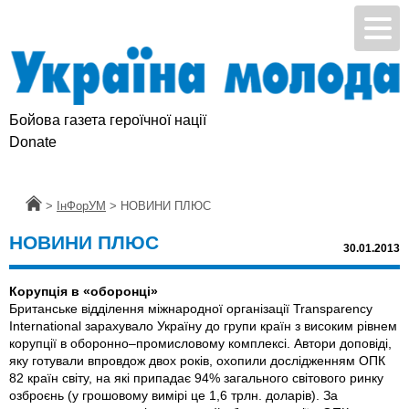
Бойова газета героїчної нації
Donate
Головна
>
ІнФорУМ
>
НОВИНИ ПЛЮС
НОВИНИ ПЛЮС
30.01.2013
Корупція в «оборонці»
Британське відділення міжнародної організації Transparency
International зарахувало Україну до групи країн з високим рівнем
корупції в оборонно–промисловому комплексі. Автори доповіді,
яку готували впровдож двох років, охопили дослідженням ОПК
82 країн світу, на які припадає 94% загального світового ринку
озброєнь (у грошовому вимірі це 1,6 трлн. доларів). За