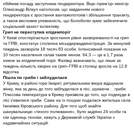
обіймав посаду заступника гендиректора. Віце–прем’єр–міністр
Олександр Вілкул наголосив, що завданням нового
гендиректора є зростання вантажопотоків і збільшення транзиту,
а також висловив упевненість, що Болоболін зуміє забезпечити
соціальний захист колективу.
Грип не переступив епідемпоріг
У Києві спостерігається зростання рівня захворюваності на грип
та ГРВІ, констатує столична міськдержадміністрація. За минулий
тиждень захворіли 18 тисяч 83 особи. Інтенсивний показник на
10 тисяч населення склав таким чином: 64,3 — це в 1,7 раза
нижче за епідемічний поріг. Фахівці зазначають, що лише за
тиждень кількість хворих на грип–ГРВІ в столиці зросла на 12,8
відсотка
Пішла по гриби і заблудилася
У Криму, в районі гори Імарет, рятувальники вчора відшукали
жінку, яка за день до того заблудилася в лісі, шукаючи… гриби.
Плюсова температура в Криму призвела до того, що подекуди в
лісі з’явилися гриби. Саме на їх пошуки подалася жителька села
Ізюмівка Кіровського району. Для того щоб знайти
шанувальницю «тихого полювання», було задіяно 24 особи та
сім одиниць техніки, кажуть у Державній службі України з
надзвичайних ситуацій.