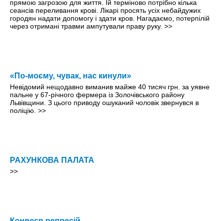
прямою загрозою для життя. Їй терміново потрібно кілька
сеансів переливання крові. Лікарі просять усіх небайдужих
городян надати допомогу і здати кров. Нагадаємо, потерпілій
через отримані травми ампутували праву руку.
>>
«По-моєму, чувак, нас кинули»
Невідомий нещодавно виманив майже 40 тисяч грн. за уявне
пальне у 67-річного фермера із Золочівського району
Львівщини. З цього приводу ошуканий чоловік звернувся в
поліцію.
>>
РАХУНКОВА ПАЛАТА
>>
Конвеєр репресій