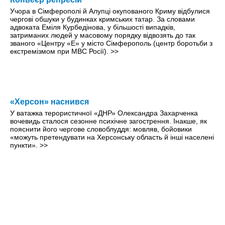
Учора в Сімферополі й Алупці окупованого Криму відбулися
чергові обшуки у будинках кримських татар. За словами
адвоката Еміля Курбедінова, у більшості випадків,
затриманих людей у масовому порядку відвозять до так
званого «Центру «Е» у місто Сімферополь (центр боротьби з
екстремізмом при МВС Росії).
>>
«Херсон» наснився
У ватажка терористичної «ДНР» Олександра Захарченка
вочевидь сталося сезонне психічне загострення. Інакше, як
пояснити його чергове словоблуддя: мовляв, бойовики
«можуть претендувати на Херсонську область й інші населені
пункти».
>>