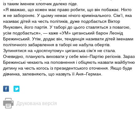
із таким іменем хлопчик далеко піде.
«Я вважаю, що кожен має право робити, що він побажає. Ніхто
ж не забороняє. У цьому немає нічого кримінального. Сім’ї, яка
називає дітей на честь політиків, дуже подобається Віктор
Янукович, його партія. У таборі до цього ставляться з повагою,
усім подобається», — каже «УМ» циганський барон Леонід
Брежинський. Утім, додає він, тенденція називати дітей іменами
політичного забарвлення в таборі не набула обертiв.
Зупинятися на «досягнутому» циганська сім’я не стала.
Очевидно, планують виховати у себе міні–Партію регіонів. Зараз
Брежинські чекають на поповнення і обіцяють назвати майбутню
дитину на честь когось із президентського оточення. Якщо буде
дівчинка, запевняють, що назвуть її Аня–Герман.
Друкована версія