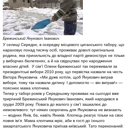
Брежинський Янукович Іванович.
У селищі Середнє, в осередку місцевого циганського табору, що
нараховує понад тисячу осіб, проживає доволі оригінальна
родина, яка прихильнiсть до владної партії демонструє не тільки
у виборчих бюлетенях, а й на свідоцтвах про народження
власних дітей. У сім’ї Олени Брежинської так переживали за
президентські вибори 2010 року, що первістка назвали на честь
Віктора Януковича. «Ми дуже хотіли, щоб Янукович виграв
вибори, тому так назвали дитину. І допомогло — він виграв!» —
пояснює мама хлопчика.
Тепер у таборі ромів у Середньому проживає на сьогодні вже
трирічний Брежинський Янукович Іванович, який народився в
грудні 2009 року. Повага до малого у сім’ї зашкалює до
неможливого: тут ніяких скорочень для Януковича не визнають
— жодних Янів, ба, навіть Яників. Хлопець реагує тільки на своє
повне ім’я. Мама хлопчика мріє, аби в гості до їхнього
закарпатського Януковича приїхав київський. Тато переконаний: