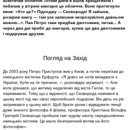
аскетичне обличчя. Літнім днем я йшов Хрещатиком і
побачив у вітрині книгарні це обличчя. Воно притягнуло
мене: «Хто це?» Підходжу — Сковорода! Я зайшов,
розкрив книгу — там усе написане незрозумілою давньою
мовою...». Пан Петро таки придбав двотомник, читав... А
через два дні прибіг до книгарні, купив ще два двотомники
і подарував друзям.
Погляд на Захід
До 2003 року Петро Приступов жив у Києві, а потім переїхав до
німецького містечка Ерфурта. «Я довго не хотів виїж­джати з
України, були на те причини, — розповідає музикант. — Але
коли дізнався, що житиму недалечко від міста Галле, то це
переважило. Тому що є відомості, що Сковорода навчався в
цьому місті під час своєї європейської подорожі. Він десь на рік
затримався у цьому місті. Щоб брати уроки і відвідувати лекції
дуже знаного філософа й фізика, професора Христіана Вольфа.
Григорій Сковорода пройшов там чудову школу середньовічних
німецьких містиків. Це мало безперечний вплив на його
філософію».