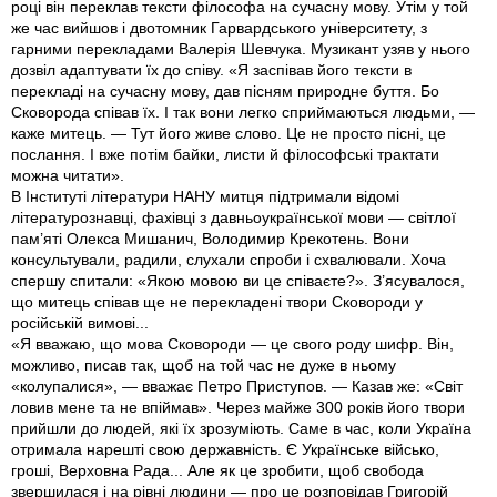
році він переклав тексти філософа на сучасну мову. Утім у той
же час вийшов і двотомник Гарвардського університету, з
гарними перекладами Валерія Шевчука. Музикант узяв у нього
дозвіл адаптувати їх до співу. «Я заспівав його тексти в
перекладі на сучасну мову, дав пісням природне буття. Бо
Сковорода співав їх. І так вони легко сприймаються людьми, —
каже митець. — Тут його живе слово. Це не просто пісні, це
послання. І вже потім байки, листи й філософські трактати
можна читати».
В Інституті літератури НАНУ митця підтримали відомі
літературознавці, фахівці з давньоукраїнської мови — світлої
пам’яті Олекса Мишанич, Володимир Крекотень. Вони
консультували, радили, слухали спроби і схвалювали. Хоча
спершу спитали: «Якою мовою ви це співаєте?». З’ясувалося,
що митець співав ще не перекладені твори Сковороди у
російській вимові...
«Я вважаю, що мова Сковороди — це свого роду шифр. Він,
можливо, писав так, щоб на той час не дуже в ньому
«колупалися», — вважає Петро Приступов. — Казав же: «Світ
ловив мене та не впіймав». Через майже 300 років його твори
прийшли до людей, які їх зрозуміють. Саме в час, коли Україна
отримала нарешті свою державність. Є Українське військо,
гроші, Верховна Рада... Але як це зробити, щоб свобода
звершилася і на рівні людини — про це розповідав Григорій