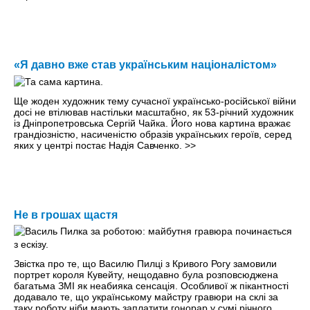
«Я давно вже став українським націоналістом»
Ще жоден художник тему сучасної українсько-російської війни
досі не втілював настільки масштабно, як 53-річний художник
iз Дніпропетровська Сергій Чайка. Його нова картина вражає
грандіозністю, насиченістю образів українських героїв, серед
яких у центрі постає Надія Савченко.
>>
Не в грошах щастя
Звістка про те, що Василю Пилці з Кривого Рогу замовили
портрет короля Кувейту, нещодавно була розповсюджена
багатьма ЗМІ як неабияка сенсація. Особливої ж пікантності
додавало те, що українському майстру гравюри на склі за
таку роботу ніби мають заплатити гонорар у сумі річного