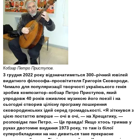
Кобзар Петро Приступов.
3 грудня 2022 року відзначатиметься 300–річний ювілей
видатного філософа–просвітителя Григорія Сковороди.
Чимало для популяризації творчості українського генія
зробив композитор–кобзар Петро Приступов, який
упродовж 40 років оживлює музикою його поезії і на
сьогодні створив цілісну програму поширення
сковородинських ідей серед громадськості. «Я зіткнувся з
цією постаттю вперше — очі в очі, — на Хрещатику, —
розповідає пан Петро. — Це правда! Якщо хтось тримав у
руках двотомне видання 1973 року, то там із білої
суперобкладинки на нас дивиться таке прекрасне