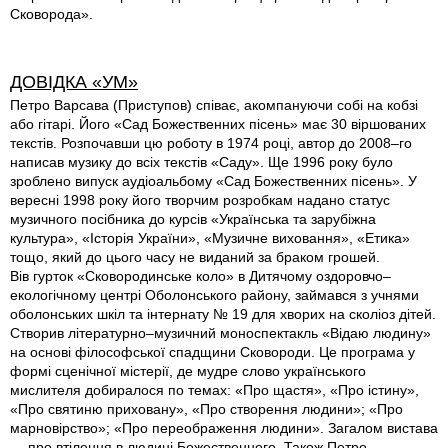
Сковорода».
ДОВІДКА «УМ»
Петро Варсава (Приступов) співає, акомпануючи собі на кобзі
або гітарі. Його «Сад Божественних пісень» має 30 віршованих
текстів. Розпочавши цю роботу в 1974 році, автор до 2008–го
написав музику до всіх текстів «Саду». Ще 1996 року було
зроблено випуск аудіоальбому «Сад Божественних пісень». У
вересні 1998 року його творчим розробкам надано статус
музичного посібника до курсів «Українська та зарубіжна
культура», «Історія України», «Музичне виховання», «Етика»
тощо, який до цього часу не виданий за браком грошей.
Вів гурток «Сковородинське коло» в Дитячому оздоровчо–
екологічному центрі Оболонського району, займався з учнями
оболонських шкіл та інтернату № 19 для хворих на сколіоз дітей.
Створив літературно–музичний моноспектакль «Відаю людину»
на основі філософської спадщини Сковороди. Це програма у
формі сценічної містерії, де мудре слово українського
мислителя добиралося по темах: «Про щастя», «Про істину»,
«Про святиню приховану», «Про створення людини»; «Про
марновірство»; «Про переображення людини». Загалом вистава
— про втілення в людині Божественного. Також Петро