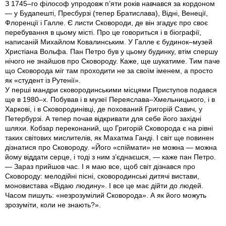
З 1745–го філософ упродовж п’яти років навчався за кордоном
— у Будапешті, Пресбурзі (тепер Братислава), Відні, Венеції,
Флоренції і Галле. Є листи Сковороди, де він згадує про своє
перебування в цьому місті. Про це говориться і в біографії,
написаній Михайлом Ковалинським. У Галле є будинок–музей
Христіана Вольфа. Пан Петро був у цьому будинку, втім спершу
нічого не знайшов про Сковороду. Каже, ще шукатиме. Тим паче
що Сковорода міг там проходити не за своїм іменем, а просто
як «студент із Рутенії».
У перші мандри сковородинськими місцями Приступов подався
ще в 1980–х. Побував і в музеї Переяслава–Хмельницького, і в
Харкові, і в Сковородинівці, де похований Григорій Савич, у
Петербурзі. А тепер почав відкривати для себе його західні
шляхи. Кобзар переконаний, що Григорій Сковорода є на рівні
таких світових мислителів, як Махатма Ганді. І світ ще повинен
дізнатися про Сковороду. «Його «спіймати» не можна — можна
йому віддати серце, і тоді з ним з’єднаєшся, — каже пан Петро.
— Зараз прийшов час. І я маю все, щоб світ дізнався про
Сковороду: мелодійні пісні, сковородинські дитячі вистави,
моновистава «Відаю людину». І все це має дійти до людей.
Часом пишуть: «незрозумілий Сковорода». А як його можуть
зрозуміти, коли не знають?».