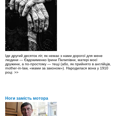
Іде другий десяток літ, як немає з нами дорогої для мене
людини — Євдокименко Ірини Пилипівни, матері моєї
дружини, а по-простому — тещі (або, як прийнято в англійців,
mother-in-law, «мами за законом»). Народилася вона у 1910
році.
>>
Ноги замість мотора