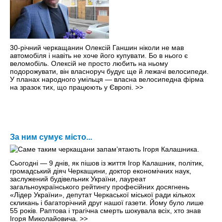
30-річний черкащанин Олексій Ганшин ніколи не мав
автомобіля і навіть не хоче його купувати. Бо в нього є
веломобіль. Олексій не просто любить на ньому
подорожувати, він власноруч будує ще й лежачі велосипеди.
У планах народного умільця — власна велосипедна фірма
на зразок тих, що працюють у Європі.
>>
За ним сумує місто...
Сьогодні — 9 днів, як пішов із життя Ігор Калашник, політик,
громадський діяч Черкащини, доктор економічних наук,
заслужений будівельник України, лауреат
загальноукраїнського рейтингу професійних досягнень
«Лідер України», депутат Черкаської міської ради кількох
скликань і багаторічний друг нашої газети. Йому було лише
55 років. Раптова і трагічна смерть шокувала всіх, хто знав
Ігоря Миколайовича.
>>