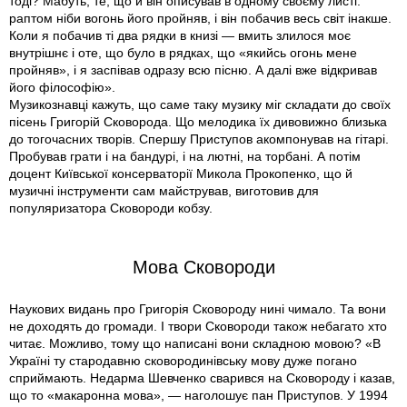
тоді? Мабуть, те, що й він описував в одному своєму листі:
раптом ніби вогонь його пройняв, і він побачив весь світ інакше.
Коли я побачив ті два рядки в книзі — вмить злилося моє
внутрішнє і оте, що було в рядках, що «якийсь огонь мене
пройняв», і я заспівав одразу всю пісню. А далі вже відкривав
його філософію».
Музикознавці кажуть, що саме таку музику міг складати до своїх
пісень Григорій Сковорода. Що мелодика їх дивовижно близька
до тогочасних творів. Спершу Приступов акомпонував на гітарі.
Пробував грати і на бандурі, і на лютні, на торбані. А потім
доцент Київської консерваторії Микола Прокопенко, що й
музичні інструменти сам майстрував, виготовив для
популяризатора Сковороди кобзу.
Мова Сковороди
Наукових видань про Григорія Сковороду нині чимало. Та вони
не доходять до громади. І твори Сковороди також небагато хто
читає. Можливо, тому що написані вони складною мовою? «В
Україні ту стародавню сковородинівську мову дуже погано
сприймають. Недарма Шевченко сварився на Сковороду і казав,
що то «макаронна мова», — наголошує пан Приступов. У 1994