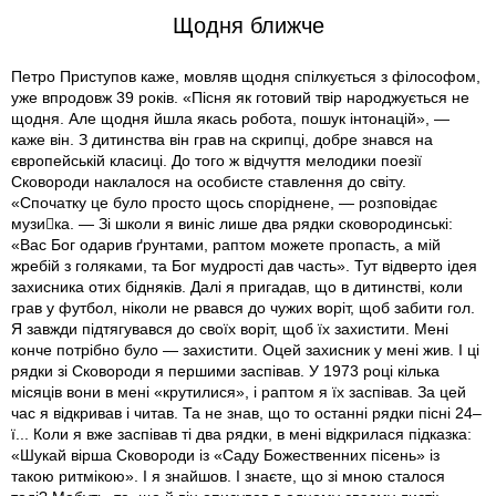
Щодня ближче
Петро Приступов каже, мов­ляв щодня спілкується з філософом,
уже впродовж 39 років. «Пісня як готовий твір народжується не
щодня. Але щодня йшла якась робота, пошук інтонацій», —
каже він. З дитинства він грав на скрипці, добре знався на
європейській класиці. До того ж відчуття мелодики поезії
Сковороди наклалося на особисте ставлення до світу.
«Спочатку це було просто щось споріднене, — розповідає
музика. — Зі школи я виніс лише два рядки сковородинські:
«Вас Бог одарив ґрунтами, раптом можете пропасть, а мій
жребій з голяками, та Бог мудрості дав часть». Тут відверто ідея
захисника отих бідняків. Далі я пригадав, що в дитинстві, коли
грав у футбол, ніколи не рвався до чужих воріт, щоб забити гол.
Я завжди підтягувався до своїх воріт, щоб їх захистити. Мені
конче потрібно було — захистити. Оцей захисник у мені жив. І ці
рядки зі Сковороди я першими заспівав. У 1973 році кілька
місяців вони в мені «крутилися», і раптом я їх заспівав. За цей
час я відкривав і читав. Та не знав, що то останні рядки пісні 24–
ї... Коли я вже заспівав ті два рядки, в мені відкрилася підказка:
«Шукай вірша Сковороди із «Саду Божественних пісень» із
такою ритмікою». І я знайшов. І знаєте, що зі мною сталося