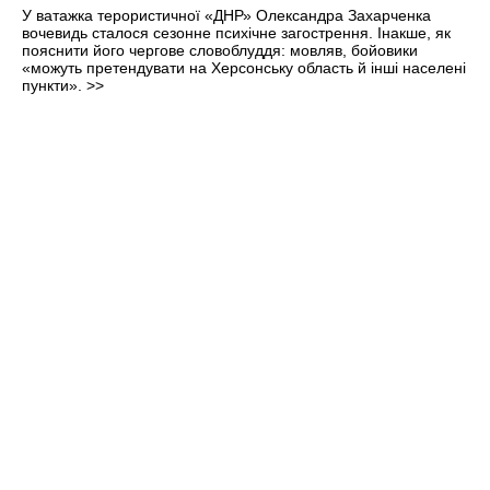
У ватажка терористичної «ДНР» Олександра Захарченка
вочевидь сталося сезонне психічне загострення. Інакше, як
пояснити його чергове словоблуддя: мовляв, бойовики
«можуть претендувати на Херсонську область й інші населені
пункти».
>>