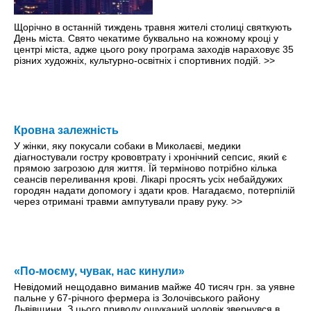
Щорічно в останній тиждень травня жителі столиці святкують
День міста. Свято чекатиме буквально на кожному кроці y
центрі міста, адже цього року програма заходів нараховує 35
різних художніх, культурно-освітніх і спортивних подій.
>>
Кровна залежність
У жінки, яку покусали собаки в Миколаєві, медики
діагностували гостру крововтрату і хронічний сепсис, який є
прямою загрозою для життя. Їй терміново потрібно кілька
сеансів переливання крові. Лікарі просять усіх небайдужих
городян надати допомогу і здати кров. Нагадаємо, потерпілій
через отримані травми ампутували праву руку.
>>
«По-моєму, чувак, нас кинули»
Невідомий нещодавно виманив майже 40 тисяч грн. за уявне
пальне у 67-річного фермера із Золочівського району
Львівщини. З цього приводу ошуканий чоловік звернувся в