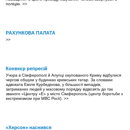
поліцію.
>>
РАХУНКОВА ПАЛАТА
>>
Конвеєр репресій
Учора в Сімферополі й Алупці окупованого Криму відбулися
чергові обшуки у будинках кримських татар. За словами
адвоката Еміля Курбедінова, у більшості випадків,
затриманих людей у масовому порядку відвозять до так
званого «Центру «Е» у місто Сімферополь (центр боротьби з
екстремізмом при МВС Росії).
>>
«Херсон» наснився