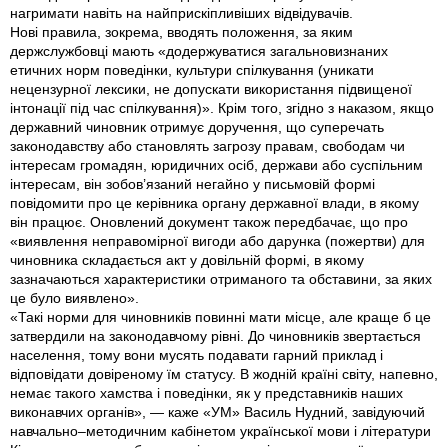
нагримати навіть на найприскіпливіших відвідувачів.
Нові правила, зокрема, вводять положення, за яким
держслужбовці мають «додержуватися загальновизнаних
етичних норм поведінки, культури спілкування (уникати
нецензурної лексики, не допускати використання підвищеної
інтонації під час спілкування)». Крім того, згідно з наказом, якщо
державний чиновник отримує доручення, що суперечать
законодавству або становлять загрозу правам, свободам чи
інтересам громадян, юридичних осіб, держави або суспільним
інтересам, він зобов’язаний негайно у письмовій формі
повідомити про це керівника органу державної влади, в якому
він працює. Оновлений документ також передбачає, що про
«виявлення неправомірної вигоди або дарунка (пожертви) для
чиновника складається акт у довільній формі, в якому
зазначаються характеристики отриманого та обставини, за яких
це було виявлено».
«Такі норми для чиновників повинні мати місце, але краще б це
затвердили на законодавчому рівні. До чиновників звертається
населення, тому вони мусять подавати гарний приклад і
відповідати довіреному їм статусу. В жодній країні світу, напевно,
немає такого хамства і поведінки, як у представників наших
виконавчих органів», — каже «УМ» Василь Нудний, завідуючий
навчально–методичним кабінетом української мови і літератури