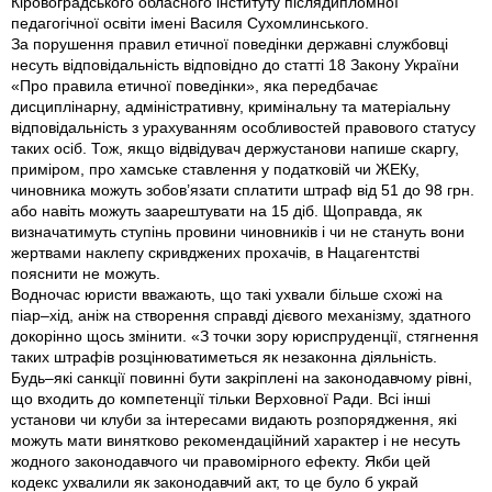
Кіровоградського обласного інституту післядипломної
педагогічної освіти імені Василя Сухомлинського.
За порушення правил етичної поведінки державні службовці
несуть відповідальність відповідно до статті 18 Закону України
«Про правила етичної поведінки», яка передбачає
дисциплінарну, адміністративну, кримінальну та матеріальну
відповідальність з урахуванням особливостей правового статусу
таких осіб. Тож, якщо відвідувач держустанови напише скаргу,
приміром, про хамське ставлення у податковій чи ЖЕКу,
чиновника можуть зобов’язати сплатити штраф від 51 до 98 грн.
або навіть можуть заарештувати на 15 діб. Щоправда, як
визначатимуть ступінь провини чиновників і чи не стануть вони
жертвами наклепу скривджених прохачів, в Нацагентстві
пояснити не можуть.
Водночас юристи вважають, що такі ухвали більше схожі на
піар–хід, аніж на створення справді дієвого механізму, здатного
докорінно щось змінити. «З точки зору юриспруденції, стягнення
таких штрафів розцінюватиметься як незаконна діяльність.
Будь–які санкції повинні бути закріплені на законодавчому рівні,
що входить до компетенції тільки Верховної Ради. Всі інші
установи чи клуби за інтересами видають розпорядження, які
можуть мати винятково рекомендаційний характер і не несуть
жодного законодавчого чи правомірного ефекту. Якби цей
кодекс ухвалили як законодавчий акт, то це було б украй