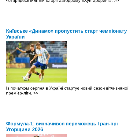
чотиридесятилітній історії автодрому «Хунгароринг».
>>
Київське «Динамо» пропустить старт чемпіонату
України
Із початком серпня в Україні стартує новий сезон вітчизняної
прем’єр-ліги.
>>
Формула-1: визначився переможець Гран-прі
Угорщини-2026