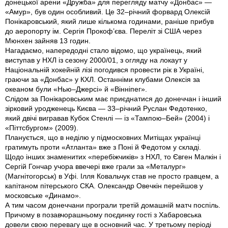
донецької арени «Дружба» для перегляду матчу «Донбас» —
«Амур», був один особливий. Це 32–річний форвард Олексій
Понікаровський, який лише кількома годинами, раніше прибув
до аеропорту ім. Сергія Прокоф’єва. Переліт зі США через
Мюнхен зайняв 13 годин.
Нагадаємо, напередодні стало відомо, що українець, який
виступав у НХЛ із сезону 2000/01, з огляду на локаут у
Національній хокейній лізі погодився провести рік в Україні,
граючи за «Донбас» у КХЛ. Останніми клубами Олексія за
океаном були «Нью–Джерсі» й «Вінніпег».
Слідом за Понікаровським має приєднатися до донеччан і інший
зірковий уродженець Києва — 33–річний Руслан Федотенко,
який двічі вигравав Кубок Стенлі — із «Тампою–Бей» (2004) і
«Піттсбургом» (2009).
Планується, що в неділю у підмосковних Митіщах українці
гратимуть проти «Атланта» вже з Поні й Федотом у складі.
Щодо інших знаменитих «перебіжчиків» з НХЛ, то Євген Малкін і
Сергій Гончар учора ввечері вже грали за «Металург»
(Магнітогорськ) в Уфі. Ілля Ковальчук став не просто гравцем, а
капітаном пітерського СКА. Олександр Овечкін перейшов у
московське «Динамо».
А тим часом донеччани програли третій домашній матч поспіль.
Причому в позавчорашньому поєдинку гості з Хабаровська
довели свою перевагу ще в основний час. У третьому періоді