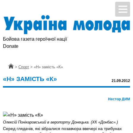
Бойова газета героїчної нації
Donate
Головна
>
Спорт
>
«Н» замість «К»
«Н» ЗАМІСТЬ «К»
21.09.2012
Нестор ДИМ
Олексій Понікаровський в аеропорту Донецька. (ХК «Донбас».)
Серед глядачів, які зібралися позавчора ввечері на трибунах