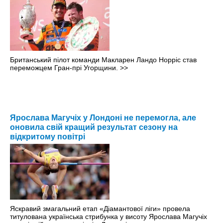
Британський пілот команди Макларен Ландо Норріс став
переможцем Гран-прі Угорщини.
>>
Ярослава Магучіх у Лондоні не перемогла, але
оновила свій кращий результат сезону на
відкритому повітрі
Яскравий змагальний етап «Діамантової ліги» провела
титулована українська стрибунка у висоту Ярослава Магучіх