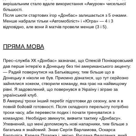
вирішальним стало вдале використання «Амуром» чисельної
більшості.
Після шести стартових ігор «Донбас» залишається з 5 очками.
Менше набрали тільки «Автомобіліст» і «Югра» — 4 і 3
відповідно, але вони й матчів провели менше (3 і 5).
ПРЯМА МОВА
Прес–служба ХК «Донбас» зазначає, що Олексій Понікаровський
дав перше інтерв’ю в Донецьку без тіні американського акценту:
— Радий повернутися на Батьківщину, тим більше що в
Донецьку я ніколи не був. Приємно дізнатися, що тут серйозно
зайнялися хокеєм, створили команду, яка грає на найвищому
рівні. Я задоволений, що повернувся в Україну і зіграю за
український клуб.
В Америці трохи інший перебіг підготовки до сезону, але я в
повній бойовій готовності. Після складного перельоту потрібно
трохи часу, аби перевести подих і почати тренуватися з
командою. Необхідно звикнути, вивчити тактику «Донбасу».
Упевнений, що мені допоможуть нові напарники, тим більше з
багатьма я знайомий. Знаю Сергія Варламова, Оскарса
Бартуліса, Карела Піларжа і, звісно, Руслана Федотенка, який