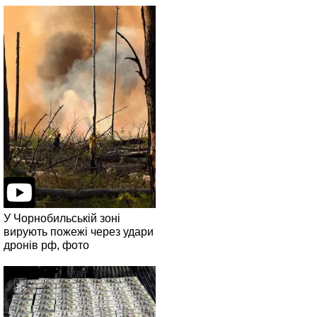
У Чорнобильській зоні
вирують пожежі через удари
дронів рф, фото