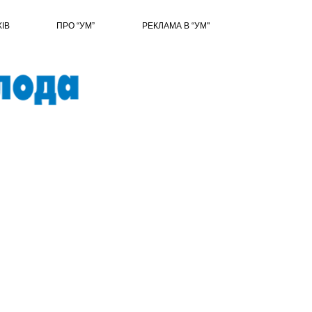
ХІВ
ПРО “УМ”
РЕКЛАМА В “УМ"