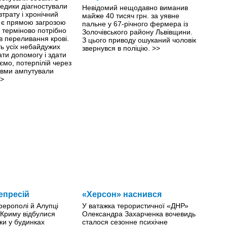
едики діагностували
Невідомий нещодавно виманив
втрату і хронічний
майже 40 тисяч грн. за уявне
й є прямою загрозою
пальне у 67-річного фермера із
й терміново потрібно
Золочівського району Львівщини.
ів переливання крові.
З цього приводу ошуканий чоловік
ть усіх небайдужих
звернувся в поліцію.
>>
ти допомогу і здати
ємо, потерпілій через
авми ампутували
>
епресій
«Херсон» наснився
ферополі й Алупці
У ватажка терористичної «ДНР»
 Криму відбулися
Олександра Захарченка вочевидь
ки у будинках
сталося сезонне психічне