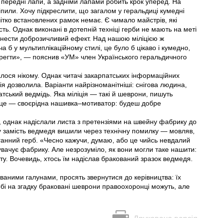
 передні лапи, а задніми лапами робить крок уперед. На
ліпили. Хочу підкреслити, що загалом у геральдиці кумедні
ітко встановлених рамок немає. Є чимало майстрів, які
ть. Однак виконані в дотепній техніці герби не мають на меті
ні нести доброзичливий ефект. Над нашою міліцією ж
 б у мультиплікаційному стилі, це було б цікаво і кумедно,
ерегти», — пояснив «УМ» член Українського геральдичного
лося нікому. Однак читачі закарпатських інформаційних
зія дозволила. Варіанти найрізноманітніші: снігова людина,
атський ведмідь. Яка міліція — такі й шеврони, пишуть
 це — своєрідна нашивка–мотиватор: будеш добре
, однак надіслали листа з претензіями на швейну фабрику до
оту замість ведмедя вишили через технічну помилку — мовляв,
ганний герб. «Чесно кажучи, думаю, або це чийсь невдалий
увачує фабрику. Але незрозуміло, як вони могли таке нашити:
ту. Вочевидь, хтось їм надіслав бракований зразок ведмедя.
кованими галунами, просять звернутися до керівництва: їх
обі на згадку браковані шеврони правоохоронці можуть, але