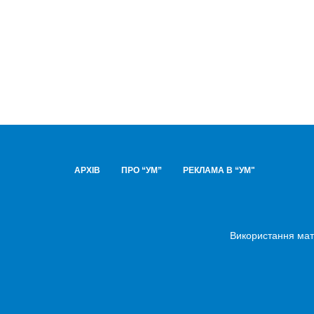
АРХІВ
ПРО “УМ”
РЕКЛАМА В “УМ"
Використання мате