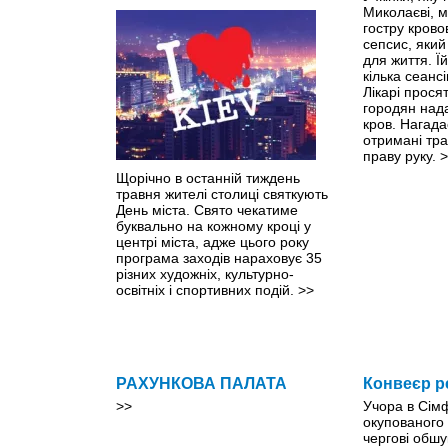
Миколаєві, м
гостру крово
сепсис, яки
для життя. Ї
кілька сеанс
Лікарі прося
городян нада
кров. Нагада
отримані тр
праву руку.
>
Щорічно в останній тиждень
травня жителі столиці святкують
День міста. Свято чекатиме
буквально на кожному кроці y
центрі міста, адже цього року
програма заходів нараховує 35
різних художніх, культурно-
освітніх і спортивних подій.
>>
РАХУНКОВА ПАЛАТА
Конвеєр р
>>
Учора в Сім
окупованого
чергові обшу