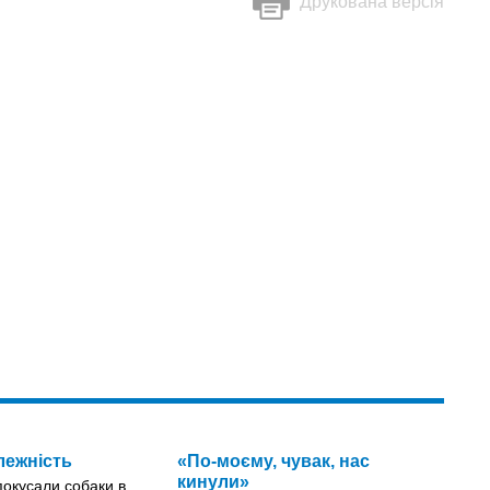
Друкована версія
лежність
«По-моєму, чувак, нас
кинули»
 покусали собаки в