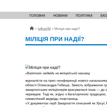
ГОЛОВНА
НОВИНИ
ПОЛІТИКА
ЕК
Головна
>
ІнФорУМ
>
Міліція при надії?
МІЛІЦІЯ ПРИ НАДІЇ?
«Вагітний» ведмідь на міліцейській нашивці.
журналісти на прес–конференції нового начальника
області Олександра Гебеша. Замість зображення г
закарпатських міліціонерів красувалася інша — до с
черевцем. Тоді як, згідно з багаторічною традицією
символічний ведмідь–повстанець.
«У документах герб Закарпаття описаний як Урсус Р