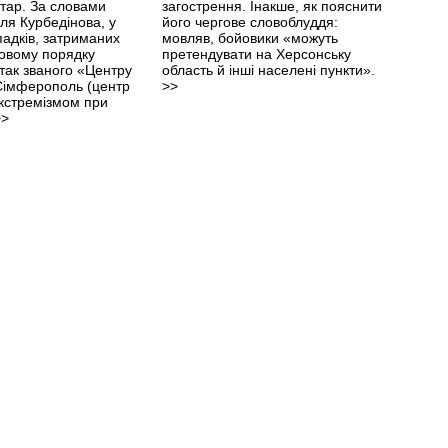
тар. За словами
загострення. Інакше, як пояснити
ля Курбедінова, у
його чергове словоблуддя:
падків, затриманих
мовляв, бойовики «можуть
овому порядку
претендувати на Херсонську
 так званого «Центру
область й інші населені пункти».
 Сімферополь (центр
>>
екстремізмом при
>>