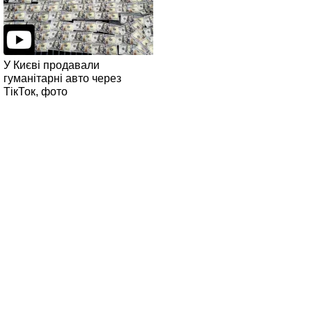
У Києві продавали
гуманітарні авто через
ТікТок, фото