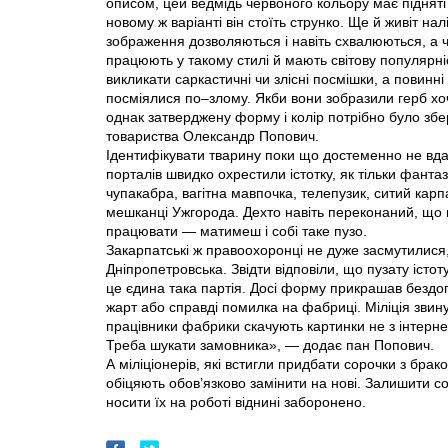
описом, цей ведмідь червоного кольору має підняті
новому ж варіанті він стоїть струнко. Ще й живіт на
зображення дозволяються і навіть схвалюються, а ч
працюють у такому стилі й мають світову популярніс
викликати саркастичні чи злісні посмішки, а повин
посміялися по–злому. Якби вони зобразили герб хоча
однак затверджену форму і колір потрібно було зб
товариства Олександр Попович.
Ідентифікувати тварину поки що достеменно не вда
порталів швидко охрестили істотку, як тільки фанта
чупакабра, вагітна мавпочка, телепузик, ситий карп
мешканці Ужгорода. Дехто навіть переконаний, що
працювати — матимеш і собі таке пузо.
Закарпатські ж правоохоронці не дуже засмутилися
Дніпропетровська. Звідти відповіли, що пузату іст
це єдина така партія. Досі форму прикрашав бездо
жарт або справді помилка на фабриці. Міліція звин
працівники фабрики скачують картинки не з інтерне
Треба шукати замовника», — додає пан Попович.
А міліціонерів, які встигли придбати сорочки з бра
обіцяють обов’язково замінити на нові. Залишити с
носити їх на роботі віднині заборонено.