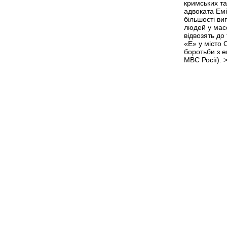
кримських та
адвоката Емі
більшості ви
людей у мас
відвозять до
«Е» у місто
боротьби з 
МВС Росії).