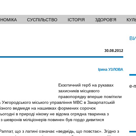
ОНОМІКА
СУСПІЛЬСТВО
ІСТОРІЯ
ЗДОРОВ'Я
КУЛ
В
30.08.2012
Ірина УЗЛОВА
Екзотичний герб на рукавах
e-m
захисників місцевого
правопорядку вперше помітили
 Ужгородського міського управління МВС в Закарпатській
різного ведмедя на нашивках формених сорочок
ьогодні в природі нікому не відома огрядна тваринка з
, з шевронів міліціонерів повинен був гордо дивитися
аппат, що з латині означає «ведмідь, що повстає». Згідно з