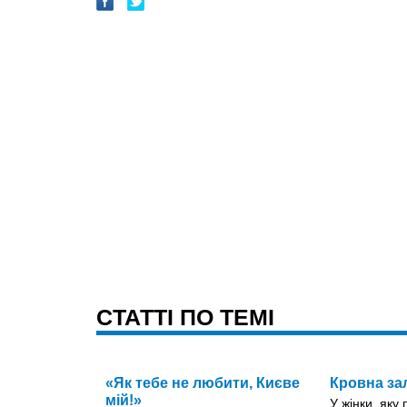
CТАТТІ ПО ТЕМІ
«Як тебе не любити, Києве
Кровна за
мій!»
У жінки, яку