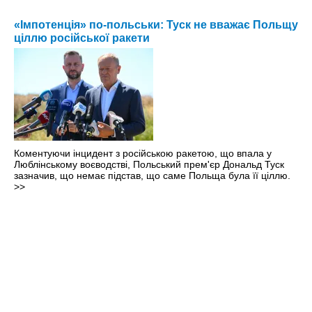
«Імпотенція» по-польськи: Туск не вважає Польщу
ціллю російської ракети
Коментуючи інцидент з російською ракетою, що впала у
Люблінському воєводстві, Польський прем'єр Дональд Туск
зазначив, що немає підстав, що саме Польща була її ціллю.
>>