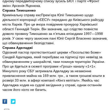
одному передвиборчому списку зусиль БЮТ і партії «Фронт
змін» Арсенія Яценюка.
Справа Тимошенко
Кримінальну справу екс­Прем’єра Юлії Тимошенко щодо
діяльності корпорації «ЄЕСУ» передано до Київського райсуду
міста Харків. Про це вчора повідомив прокурор Харківської
області Геннадій Тюрін. Він зазначив, що слідство повністю
довело провину Тимошенко за п’ятьма епізодами 1997—1998
років. У свою чергу захисник пані Юлії Сергій Власенко зазначив,
що обвинувачення безпідставні.
Справа Аделаджі
Одіозний пастор протестантської церкви «Посольство Боже»
Сандей Адаладжа, який перебуває на підписці про невиїзд за
обвинуваченням у шахрайстві, таки покинув територію України.
Про це йдеться в сюжеті програми «Гроші» каналу «1+1».
Минулого року СБУ затримала Аделаджу за незаконне
привласнення майна на 169 млн. грн., а також грошові кошти в
розмірі 33 млн. в афері компанії «Кінгз кепітал». Якийсь час
Аделаджа ходив на судові засідання у справі, однак останнім
часом його ніхто не бачить.