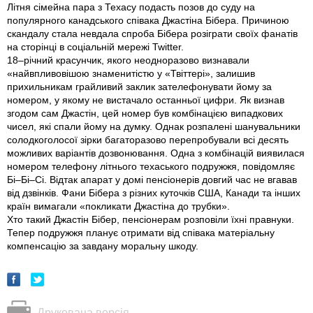
Літня сімейна пара з Техасу подасть позов до суду на
популярного канадського співака Джастіна Бібера. Причиною
скандалу стала невдала спроба Бібера розіграти своїх фанатів
на сторінці в соціальній мережі Twitter.
18–річний красунчик, якого неодноразово визнавали
«найвпливовішою знаменитістю у «Твіттері», залишив
прихильникам грайливий заклик зателефонувати йому за
номером, у якому не вистачало останньої цифри. Як визнав
згодом сам Джастін, цей номер був комбінацією випадкових
чисел, які спали йому на думку. Однак розпалені шанувальники
солодкоголосої зірки багаторазово перепробували всі десять
можливих варіантів дозвонювання. Одна з комбінацій виявилася
номером телефону літнього техаського подружжя, повідомляє
Бі–Бі–Сі. Відтак апарат у домі пенсіонерів довгий час не вгавав
від дзвінків. Фани Бібера з різних куточків США, Канади та інших
країн вимагали «покликати Джастіна до трубки».
Хто такий Джастін Бібер, пенсіонерам розповіли їхні правнуки.
Тепер подружжя планує отримати від співака матеріальну
компенсацію за завдану моральну шкоду.
Друкована версія