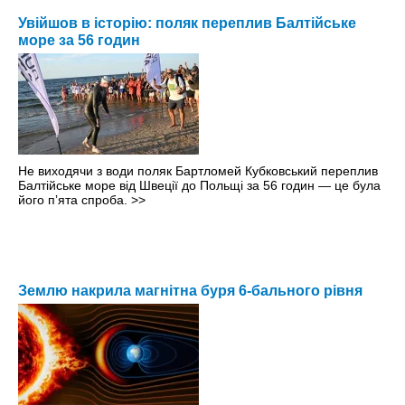
Увійшов в історію: поляк переплив Балтійське
море за 56 годин
Не виходячи з води поляк Бартломей Кубковський переплив
Балтійське море від Швеції до Польщі за 56 годин — це була
його пʼята спроба.
>>
Землю накрила магнітна буря 6-бального рівня