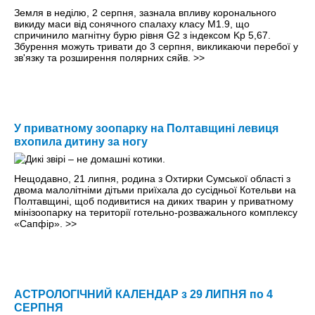
Земля в неділю, 2 серпня, зазнала впливу коронального
викиду маси від сонячного спалаху класу M1.9, що
спричинило магнітну бурю рівня G2 з індексом Kp 5,67.
Збурення можуть тривати до 3 серпня, викликаючи перебої у
зв'язку та розширення полярних сяйв.
>>
У приватному зоопарку на Полтавщині левиця
вхопила дитину за ногу
Нещодавно, 21 липня, родина з Охтирки Сумської області з
двома малолітніми дітьми приїхала до сусідньої Котельви на
Полтавщині, щоб подивитися на диких тварин у приватному
мінізоопарку на території готельно-розважального комплексу
«Сапфір».
>>
АСТРОЛОГІЧНИЙ КАЛЕНДАР з 29 ЛИПНЯ по 4
СЕРПНЯ