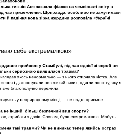
 Балахонової.
ька тижнів Аня зазнала фіаско на чемпіонаті світу в
ід час приземлення. Щоправда, особливо не замутилася
ти й падіння нова зірка жердини розповіла «Україні
чуваю себе екстремалкою»
ещодавно пройшов у Стамбулі, під час однієї зі спроб ви
кільки серйозною виявилася травма?
виглядав якось ненормально — з нього стирчала кістка. Але
ження і діагностували невеликий вивих; одягли лонгету, яку я
 я вже благополучно пережила.
 стирчить у неприродному місці, — не надто приємне
а не інший, більш безпечний вид спорту?
ах, стрибати з дахів. Словом, була екстремалкою. Мабуть,
смена такі травми? Чи не виникає тепер якийсь острах
?