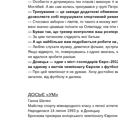
— Особисто я дотримуюсь тих планів і виконую ті з
Моглібей. А він сам колись тренувався у групі Петр
— Тренування — це завжди додаткові обмеження
дозволяєте собі порушувати спортивний режи
— Стосовно заборон і лімітів, то такого в моєму жи
мені значно цікавіше поїхати на Олімпіаду, ніж піти
— Буває так, що тренер контролює ваш розпор
— За цим питанням слідкують мої батьки.
— А що найбільше вам подобається робити на 
— Люблю слухати музику, дивитися фільми, зустріч
Якщо відверто, то, повернувшись з одних змагань, м
не вдалося зробити раніше.
— Донецьк — одне з міст–господарів Євро–2012
на одному з матчів чемпіонату Європи з футбо
— Про цей чемпіонат я не думаю. Хочу достойно вис
загалом, від футболу я далека.
ДОСЬЄ «УМ»
Ганна Шелех
Майстер спорту міжнародного класу з легкої атлети
Народилася 14 липня 1993 р. в Донецьку.
Бронзова призерка юніорського чемпіонату Європи–2