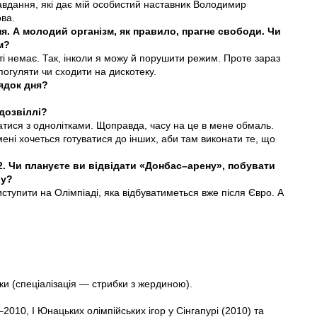
авдання, які дає мій особистий наставник Володимир
ова.
. А молодий організм, як правило, прагне свободи. Чи
м?
тті немає. Так, інколи я можу й порушити режим. Проте зараз
 погуляти чи сходити на дискотеку.
ядок дня?
дозвіллі?
атися з однолітками. Щоправда, часу на це в мене обмаль.
ені хочеться готуватися до інших, аби там виконати те, що
. Чи плануєте ви відвідати «Донбас–арену», побувати
лу?
тупити на Олімпіаді, яка відбуватиметься вже після Євро. А
ки (спеціалізація — стрибки з жердиною).
010, I Юнацьких олімпійських ігор у Сінгапурі (2010) та