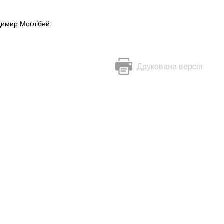
имир Моглібей.
Друкована версія