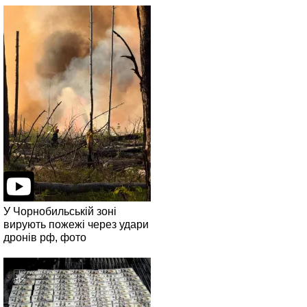
У Чорнобильській зоні
вирують пожежі через удари
дронів рф, фото