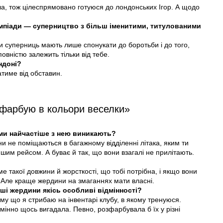
а, тож цілеспрямовано готуюся до лондонських Ігор. А щодо
мпіади — суперництво з більш іменитими, титулованими
и суперниць мають лише спонукати до боротьби і до того,
овністю залежить тільки від тебе.
ндоні?
тиме від обставин.
зфарбую в кольори веселки»
ми найчастіше з нею виникають?
и не поміщаються в багажному відділенні літака, яким ти
ншим рейсом. А буває й так, що вони взагалі не прилітають.
 такої довжини й жорсткості, що тобі потрібна, і якщо вони
 Але краще жердини на змаганнях мати власні.
ші жердини якісь особливі відмінності?
ому що я стрибаю на інвентарі клубу, в якому тренуюся.
мінно щось вигадала. Певно, розфарбувала б їх у різні