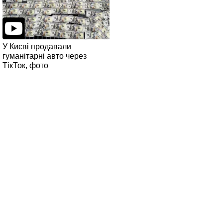
У Києві продавали
гуманітарні авто через
ТікТок, фото