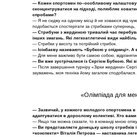
— Кожен спортсмен по–особливому налаштовуєт
сконцентруватися на підході, полюбляє ховатис
спробами?
— Я не сиджу на одному місці й не ховаюся від чужи
подобається спостерігати за стрибками суперниць, б
— Стрибуни з жердиною тривалий час перебуваю
інших змагань. Які легкоатлетичні види найбі
— Стрибки у висоту та потрійний стрибок.
— Ісінбаєву називають «Бубкою у спідниці». А 
— Для мене важливо бути самою собою, відрізнятис
— Ви вже зустрічалися із Сергієм Бубкою. Які 
— Після завершення турніру «Зірки жердини» Сергі
зауважень, моя техніка йому загалом сподобалася.
«Олімпіада для мен
— Зазвичай, у кожного молодого спортсмена в
адаптуватися в дорослому колективі. Хто вами 
— Якщо так можна сказати, то в команді мною опік
— Ви представляєте донецьку школу стрибків 
«конспекти» Віталія Петрова — наставника лег