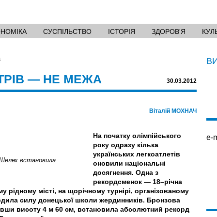
ОНОМІКА
СУСПІЛЬСТВО
ІСТОРІЯ
ЗДОРОВ'Я
КУЛ
а
В
ЕТРІВ — НЕ МЕЖА
30.03.2012
Віталій МОХНАЧ
На початку олімпійського
e-m
року одразу кілька
українських легкоатлетів
а Шелех встановила
оновили національні
досягнення. Одна з
рекордсменок — 18–річна
у рідному місті, на щорічному турнірі, організованому
рдила силу донецької школи жердинників. Бронзова
ривши висоту 4 м 60 см, встановила абсолютний рекорд