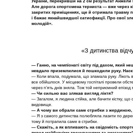
України, перекривши на 2 см результат Анжели
Але дорога спортсмена терниста — вже через кіл
закритих приміщеннях, ще й отримала травму п
і бажає якнайшвидшої сатисфакції. Про свої зле
молодій».
«З дитинства від
— Ганно, на чемпіонаті світу під дахом, який н
невдало приземлилися й пошкодили руку. Нас
— Коли впала, подумала, що зламала руку. Лікоть 
все обійшлося. У місцевому госпіталі провели обсте
через п’ять днів зняла. Тож той неприємний епізод
— Чи сильно вас злякав вигляд ліктя?
— Загалом, я людина стійка, але бачити кістку, що
видовище.
— А чому ви обрали саме стрибки з жердиною, 
— Я з самого дитинства полюбляла лазити по дерев
тому й потрапила саме в стрибки.
— Скажіть, а як впливають на свідомість спорт
перед майбутніми тренуваннями та змаганнями