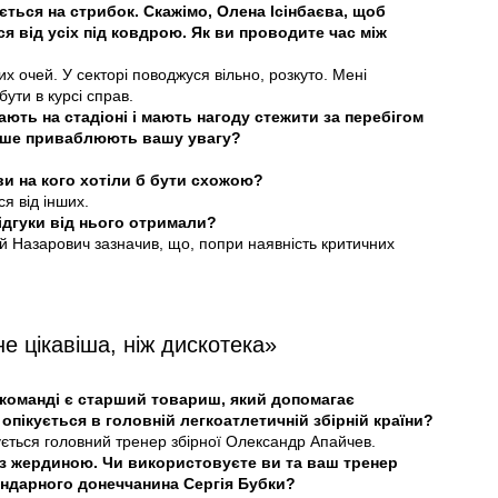
ься на стрибок. Скажімо, Олена Ісінбаєва, щоб
я від усіх під ковдрою. Як ви проводите час між
х очей. У секторі поводжуся вільно, розкуто. Мені
ути в курсі справ.
ть на стадіоні і мають нагоду стежити за перебігом
льше приваблюють вашу увагу?
ви на кого хотіли б бути схожою?
я від інших.
відгуки від нього отримали?
й Назарович зазначив, що, попри наявність критичних
е цікавіша, ніж дискотека»
 команді є старший товариш, який допомагає
опікується в головній легкоатлетичній збірній країни?
ується головний тренер збірної Олександр Апайчев.
із жердиною. Чи використовуєте ви та ваш тренер
ендарного донеччанина Сергія Бубки?