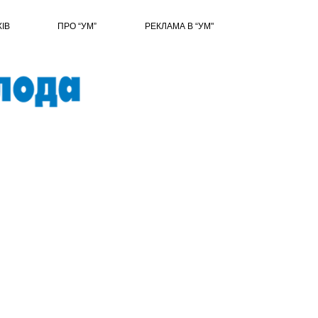
ХІВ
ПРО “УМ”
РЕКЛАМА В “УМ"