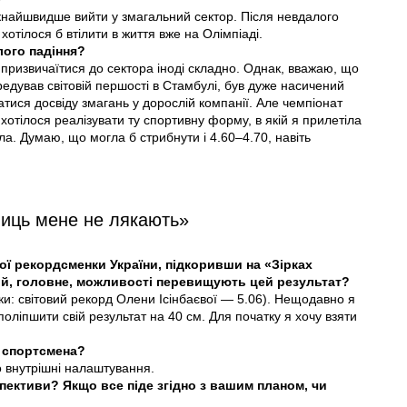
якнайшвидше вийти у змагальний сектор. Після невдалого
хотілося б втілити в життя вже на Олімпіаді.
лого падіння?
у призвичаїтися до сектора іноді складно. Однак, вважаю, що
едував світовій першості в Стамбулі, був дуже насичений
атися досвіду змагань у дорослій компанії. Але чемпіонат
хотілося реалізувати ту спортивну форму, в якій я прилетіла
а. Думаю, що могла б стрибнути і 4.60–4.70, навіть
ниць мене не лякають»
ної рекордсменки України, підкоривши на «Зірках
ї й, головне, можливості перевищують цей результат?
ки: світовий рекорд Олени Ісінбаєвої — 5.06). Нещодавно я
оліпшити свій результат на 40 см. Для початку я хочу взяти
 спортсмена?
 внутрішні налаштування.
пективи? Якщо все піде згідно з вашим планом, чи