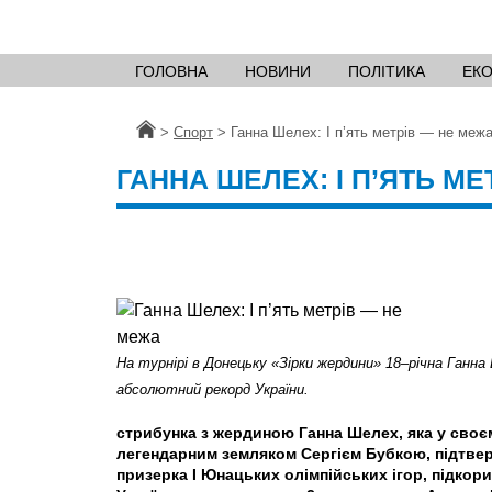
ГОЛОВНА
НОВИНИ
ПОЛІТИКА
ЕК
Головна
>
Спорт
>
Ганна Шелех: І п’ять метрів — не меж
ГАННА ШЕЛЕХ: І П’ЯТЬ М
На турнірі в Донецьку «Зірки жердини» 18–річна Ганн
абсолютний рекорд України.
стрибунка з жердиною Ганна Шелех, яка у своєм
легендарним земляком Сергієм Бубкою, підтве
призерка I Юнацьких олімпійських ігор, підко