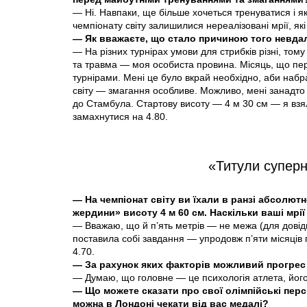
— Ні. Навпаки, ще більше хочеться тренуватися і 
чемпіонату світу залишилися нереалізовані мрії, які 
— Як вважаєте, що стало причиною того невда
— На різних турнірах умови для стрибків різні, том
та травма — моя особиста провина. Місяць, що пер
турнірами. Мені це було вкрай необхідно, аби набр
світу — змагання особливе. Можливо, мені занадто 
до Стамбула. Стартову висоту — 4 м 30 см — я взял
замахнутися на 4.80.
«Титули супер
— На чемпіонат світу ви їхали в ранзі абсолют
жердини» висоту 4 м 60 см. Наскільки ваші мрі
— Вважаю, що й п’ять метрів — не межа (для довід
поставила собі завдання — упродовж п’яти місяців п
4.70.
— За рахунок яких факторів можливий прогрес
— Думаю, що головне — це психологія атлета, його
— Що можете сказати про свої олімпійські перс
можна в Лондоні чекати від вас медалі?