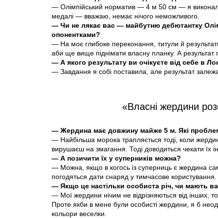
— Олімпійський норматив — 4 м 50 см — я виконал
медалі — вважаю, немає нічого неможливого.
— Чи не лякає вас — майбутню дебютантку Олі
опонентками?
— На моє глибоке переконання, титули й результат
аби ще вище піднімати власну планку. А результат п
— А якого результату ви очікуєте від себе в Ло
— Завдання я собі поставила, але результат залежа
«Власні жердини ро
— Жердина має довжину майже 5 м. Які пробле
— Найбільша морока трапляється тоді, коли жердин
вирушаєш на змагання. Тоді доводиться чекати їх і
— А позичити їх у суперників можна?
— Можна, якщо в когось із суперниць є жердина саме
погодяться дати снаряд у тимчасове користування.
— Якщо це настільки особиста річ, чи мають ва
— Мої жердини нічим не відрізняються від інших, т
Проте якби в мене були особисті жердини, я б неод
кольори веселки.