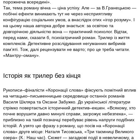
порожнеча всередині».
Так, тема роману вічна — ціна успіху. Але — за В.Гранецькою —
побічні ефекти виникають тут не через несприятливу
конфігурацію соціальних умов, а внаслідок отих «ігор розуму». І
на цьому наша авторка добре знається: за освітою та
довгорічною діяльністю вона — практичний психолог. Відтак,
перед нами, сказати б, психіатричний роман. Трилер із життя
комплексів. Детективне розслідування негуманних вибриків
пам’яті. Тож, далі рецензувати не варто; про це треба читати.
«Мантру–оману».
Історія як трилер без кінця
Рукописи–фіналісти «Коронації слова» фіксують помітний вплив
на читацько–письменницьке середовище останніх романів
Василя Шкляра та Оксани Забужко. До української літератури
стрімко повертається історичний детектив–екшен. «Всякому, хто
почне ворушити давно минулі справи, загрожує небезпека», —
приблизно на такій позначці перебуває рівень напруги подібних
історій. А узято цю фразу з роману, що посів на «Коронації
слова» друге місце: Наталя Тисовська, «Три таємниці Великого
озера» (К.: Наш час). Сюжет — загадкові події в невеличкому, а