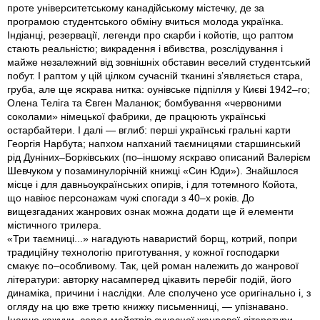
проте університетському канадійському містечку, де за
програмою студентського обміну вчиться молода українка.
Індіанці, резервації, легенди про скарби і койотів, що раптом
стають реальністю; викрадення і вбивства, розслідування і
майже незалежний від зовнішніх обставин веселий студентський
побут. І раптом у цій цілком сучасній тканині з’являється стара,
груба, але ще яскрава нитка: оунівське підпілля у Києві 1942–го;
Олена Теліга та Євген Маланюк; бомбування «червоними
соколами» німецької фабрики, де працюють українські
остарбайтери. І далі — вглиб: перші українські гральні карти
Георгія Нарбута; напхом напханий таємницями старшинський
рід Дуніних–Борківських (по–іншому яскраво описаний Валерієм
Шевчуком у позаминулорічній книжці «Син Юди»). Знайшлося
місце і для давньоукраїнських опирів, і для тотемного Койота,
що навіює персонажам чужі спогади з 40–х років. До
вищезгаданих жанрових ознак можна додати ще й елементи
містичного трилера.
«Три таємниці...» нагадують наваристий борщ, котрий, попри
традиційну технологію приготування, у кожної господарки
смакує по–особливому. Так, цей роман належить до жанрової
літератури: авторку насамперед цікавить перебіг подій, його
динаміка, причини і наслідки. Але сполучено усе оригінально і, з
огляду на цю вже третю книжку письменниці, — упізнавано.