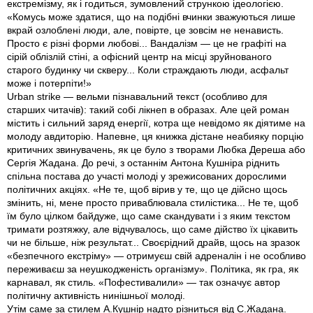
екстремізму, як і годиться, зумовлений стрункою ідеологією.
«Комусь може здатися, що на подібні вчинки зважуються лише
вкрай озлоблені люди, але, повірте, це зовсім не ненависть.
Просто є різні форми любові... Вандалізм — це не графіті на
сірій облізлій стіні, а офісний центр на місці зруйнованого
старого будинку чи скверу... Коли страждають люди, асфальт
може і потерпіти!»
Urban strike — вельми пізнавальний текст (особливо для
старших читачів): такий собі лікнеп в образах. Але цей роман
містить і сильний заряд енергії, котра ще невідомо як діятиме на
молоду авдиторію. Напевне, ця книжка дістане неабияку порцію
критичних звинувачень, як це було з творами Любка Дереша або
Сергія Жадана. До речі, з останнім Антона Кушніра ріднить
спільна постава до участі молоді у зрежисованих дорослими
політичних акціях. «Не те, щоб вірив у те, що це дійсно щось
змінить, ні, мене просто приваблювала стилістика... Не те, щоб
їм було цілком байдуже, що саме скандувати і з яким текстом
тримати розтяжку, але відчувалось, що саме дійство їх цікавить
чи не більше, ніж результат... Своєрідний драйв, щось на зразок
«безпечного екстріму» — отримуєш свій адреналін і не особливо
переживаєш за неушкодженість організму». Політика, як гра, як
карнавал, як стиль. «Пофестивалили» — так означує автор
політичну активність нинішньої молоді.
Утiм саме за стилем А.Кушнір надто різниться від С.Жадана.