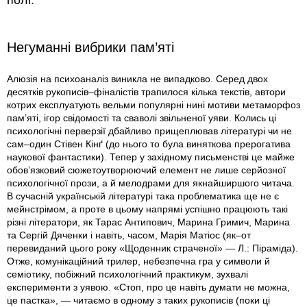
полі.
Негуманні вибрики пам’яті
Алюзія на психоаналіз виникла не випадково. Серед двох
десятків рукописів–фіналістів трапилося кілька текстів, автори
котрих експлуатують вельми популярні нині мотиви метаморфоз
пам’яті, ігор свідомості та сваволі звільненої уяви. Колись ці
психологічні перверзії дбайливо прищеплював літературі чи не
сам–один Стівен Кінґ (до нього то була виняткова прерогатива
наукової фантастики). Тепер у західному письменстві це майже
обов’язковий сюжетоутворюючий елемент не лише серйозної
психологічної прози, а й мелодрами для якнайширшого читача.
В сучасній українській літературі така проблематика ще не є
мейнстрімом, а проте в цьому напрямі успішно працюють такі
різні літератори, як Тарас Антипович, Марина Гримич, Марина
та Сергій Дяченки і навіть, часом, Марія Матіос (як–от
перевиданий цього року «Щоденник страченої» — Л.: Піраміда).
Отже, комунікаційний трилер, небезпечна гра у символи й
семіотику, побіжний психологічний практикум, зухвалі
експерименти з уявою. «Стоп, про це навіть думати не можна,
це пастка», — читаємо в одному з таких рукописів (поки ці