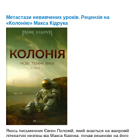
Метастази невивчених уроків. Рецензія на
«Колонію» Макса Кідрука
Якось письменник Євген Положій, який знається на жанровій
літературі незгірш від Макса Кідрука, почав рецензію на його