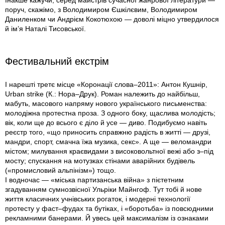
Інакше кажучи, серед майстрів сучасної жанрової літератури —
поруч, скажімо, з Володимиром Єшкілєвим, Володимиром
Даниленком чи Андрієм Кокотюхою — доволі міцно утвердилося
й ім’я Наталі Тисовської.
Фестивальний екстрім
І нарешті третє місце «Коронації слова–2011»: Антон Кушнір,
Urban strike (К.: Нора–Друк). Роман належить до найбільш,
мабуть, масового напряму нового українського письменства:
молодіжна протестна проза. З одного боку, щаслива молодість;
вік, коли ще до всього є діло й усе — диво. Подибуємо навіть
реєстр того, «що приносить справжню радість в житті — друзі,
мандри, спорт, смачна їжа музика, секс». А ще — веломандри
містом; милування краєвидами з високовольтної вежі або з–під
мосту; спускання на мотузках стінами аварійних будівель
(«промисловий альпінізм») тощо.
І водночас — «міська партизанська війна» з пієтетним
згадуванням сумнозвісної Ульріки Майнгоф. Тут тобі й нове
життя класичних учнівських рогаток, і модерні технології
протесту у фаст–фудах та бутіках, і «боротьба» із повсюдними
рекламними банерами. Й увесь цей максималізм із ознаками