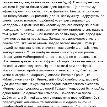
книжки не видані, називати авторів не буду). В іншому — «ми
можемо існувати тільки в уяві один одного». Ще в третьому —
«фантазуючи, я стаю частиною фантазії». Більшість цих поки
що неопублікованих романів (але їх, без сумніву, надрукують, бо
ринок просто вимагає подібного) усе–таки зводиться до
мелодрами з домішком психологізму різного обсягу. Фінальні
психо­драми написані жінками, тож цілком природно виглядають
такі цитати–маркери: «Ми вивчаємо безліч наук, але серед цих
наук немає науки про жінку... Закоханість допомагає уникнути
реальності, яка часто жінкам завдає багато шкоди... Розмір
грудей не має значення, значення має розмір фантазії, якою
володіє жінка». Усі ці майбутні книжки мають різний рівень
літературної майстерності, а проте жодна не є провальною.
Пояснення криється в такій фразі: «Історія цікава не тільки сама
по собі, а лише тоді, коли від неї в захваті сам оповідач».
Роман із такого проблемно–тематичного кола здобув перше
місце сьогорічної «Коронації слова»: Вікторія Гранецька,
«Мантра–омана» (Х.: Книжковий «Клуб сімейного дозвілля»).
Два десятки членів журі під проводом багаторічного експерта
«Книжки року» доктора філології Тамари Гундорової були майже
одностайні: це одночасно і глибока, і захоплююча проза.
Дебютантці з Вінниці вдалося у першому ж творі обійтися без
літературних копіювань та запозичень й одразу вийти на
професійний рівень. Імовірно, цьому сприяла багата, як на