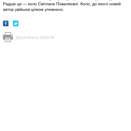
Радше це — коло Світлани Поваляєвої. Коло, до якого новий
автор увійшов цілком упевнено.
Друкована версія