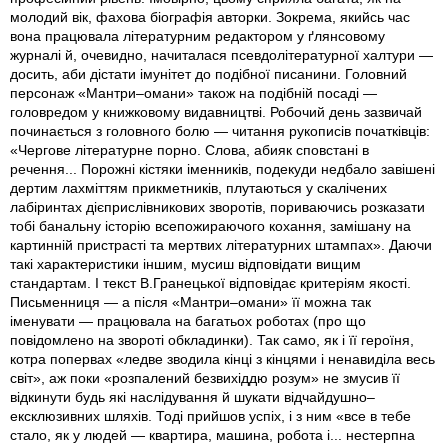
молодий вік, фахова біографія авторки. Зокрема, якийсь час
вона працювала літературним редактором у ґлянсовому
журналі й, очевидно, начиталася псевдолітературної халтури —
досить, аби дістати імунітет до подібної писанини. Головний
персонаж «Мантри–омани» також на подібній посаді —
головредом у книжковому видавництві. Робочий день зазвичай
починається з головного болю — читання рукописів початківців:
«Чергове літературне порно. Слова, абияк сповстані в
речення... Порожні кістяки іменників, подекуди недбало завішені
дертим лахміттям прикметників, плутаються у скалічених
лабіринтах дієприслівникових зворотів, пориваючись розказати
тобі банальну історію всепожираючого кохання, замішану на
картинній пристрасті та мертвих літературних штампах». Даючи
такі характеристики іншим, мусиш відповідати вищим
стандартам. І текст В.Гранецької відповідає критеріям якості.
Письменниця — а після «Мантри–омани» її можна так
іменувати — працювала на багатьох роботах (про що
повідомлено на звороті обкладинки). Так само, як і її героїня,
котра попервах «ледве зводила кінці з кінцями і ненавиділа весь
світ», аж поки «розпалений безвихіддю розум» не змусив її
відкинути будь які наслідування й шукати відчайдушно–
ексклюзивних шляхів. Тоді прийшов успіх, і з ним «все в тебе
стало, як у людей — квартира, машина, робота і... нестерпна