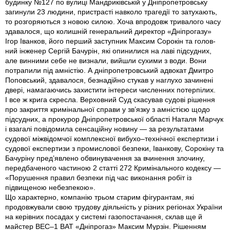
будинку №127 по вулиці Мандриківській у Дніпропетровську
загинули 23 людини, пристрастi навколо трагедії то затухають,
то розгоряються з новою силою. Хоча впродовж тривалого часу
здавалося, що колишній генеральний директор «Дніпрогазу»
Ігор Іванков, його перший заступник Максим Сорокін та голов­
ний інженер Сергій Бачурін, які опинилися на лаві підсудних,
але винними себе не визнали, вийшли сухими з води. Вони
потрапили під амністію. А дніпропетровський адвокат Дмитро
Поповський, здавалося, безнадійно стукав у наглухо зачинені
двері, намагаючись захистити інтереси численних потерпілих.
І все ж крига скресла. Верховний Суд скасував судові рішення
про закриття кримінальної справи у зв’язку з амністією щодо
підсудних, а прокурор Дніпропетровської області Наталя Марчук
і взагалі повідомила сенсаційну новину — за результатами
судової міжвідомчої комплексної вибухо–технічної експертизи і
судової експертизи з промислової безпеки, Іванкову, Сорокіну та
Бачуріну пред’явлено обвинувачення за вчинення злочину,
передбаченого частиною 2 статті 272 Кримінального кодексу —
«Порушення правил безпеки під час виконання робіт iз
підвищеною небезпекою».
Що характерно, компанію трьом старим фігурантам, які
продовжували свою трудову діяльність у різних регіонах України
на керівних посадах у системі газопостачання, склав ще й
майстер ВЕС–1 ВАТ «Дніпрогаз» Максим Мурзін. Рішенням