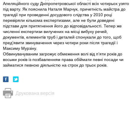
Апеляційного суду Дніпропетровської області всіх чотирьох узято
під варту. Як пояснила Наталя Марчук, причетність майстра до
трагедії при проведенні досудового слідства у 2010 році
перевіряли кількома експертизами, але не були доведені
підстави для притягнення його до відповідальності. Тепер же
численні експертизи вилучених на місці вибуху речей,
документів, елементів труб і деталей спонукали до того, щоб
пред’явити звинувачення через чотири роки після трагедії і
Максиму Мурзіну.
Обвинувачуваним загрожує обмеження волі від п’яти років до
восьми років iз позбавленням права обіймати певні посади чи
займатися певною діяльністю на строк до трьох років.
Друкована версія