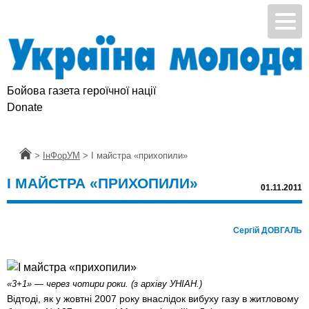
Бойова газета героїчної нації
Donate
Головна
>
ІнФорУМ
>
І майстра «прихопили»
І МАЙСТРА «ПРИХОПИЛИ»
01.11.2011
Сергій ДОВГАЛЬ
«3+1» — через чотири роки. (з архіву УНІАН.)
Відтоді, як у жовтні 2007 року внаслідок вибуху газу в житловому