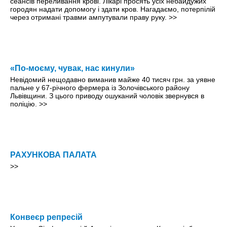
сеансів переливання крові. Лікарі просять усіх небайдужих
городян надати допомогу і здати кров. Нагадаємо, потерпілій
через отримані травми ампутували праву руку.
>>
«По-моєму, чувак, нас кинули»
Невідомий нещодавно виманив майже 40 тисяч грн. за уявне
пальне у 67-річного фермера із Золочівського району
Львівщини. З цього приводу ошуканий чоловік звернувся в
поліцію.
>>
РАХУНКОВА ПАЛАТА
>>
Конвеєр репресій