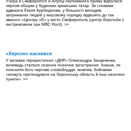
Учора в Сімферополі й Алупці окупованого Криму відбулися
чергові обшуки у будинках кримських татар. За словами
адвоката Еміля Курбедінова, у більшості випадків,
затриманих людей у масовому порядку відвозять до так
званого «Центру «Е» у місто Сімферополь (центр боротьби з
екстремізмом при МВС Росії).
>>
«Херсон» наснився
У ватажка терористичної «ДНР» Олександра Захарченка
вочевидь сталося сезонне психічне загострення. Інакше, як
пояснити його чергове словоблуддя: мовляв, бойовики
«можуть претендувати на Херсонську область й інші населені
пункти».
>>