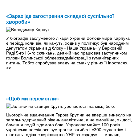
«Зараз іде загострення складної суспільної
хвороби»
У біографії заслуженого лікаря України Володимира Карпука
є період, коли він, як кажуть, ходив у політику: був народним
депутатом України від блоку «Наша Україна» у Верховній
Раді 5-го і 6-го скликань, деякий час працював заступником
голови Волинської облдержадміністрації з гуманітарних
питань. Тобто спробував владу на смак у різних її іпостасях.
>>
«Щоб ми перемогли»
Цьогорічне вшанування Героїв Крут чи не вперше винесло на
загальнодержавний рівень аналітичне, а не емоційне, як досі,
бачення подій відомого бою. Упродовж майже 100 років
українська поезія оспівує трагізм загибелі «300 студентів» і
шпетить тодішнє керівництво УНР за «зраду» — мовляв,