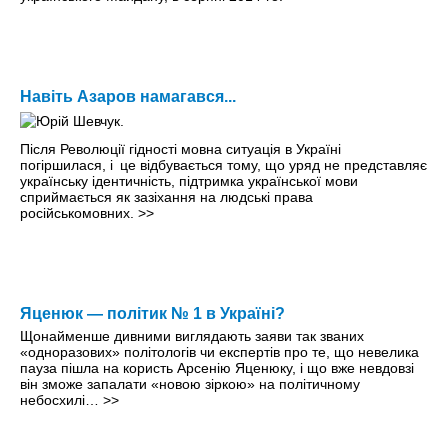
Навіть Азаров намагався...
Після Революції гідності мовна ситуація в Україні
погіршилася, і це відбувається тому, що уряд не представляє
українську ідентичність, підтримка української мови
сприймається як зазіхання на людські права
російськомовних.
>>
Яценюк — політик № 1 в Україні?
Щонайменше дивними виглядають заяви так званих
«одноразових» політологів чи експертів про те, що невелика
пауза пішла на користь Арсенію Яценюку, і що вже невдовзі
він зможе запалати «новою зіркою» на політичному
небосхилі…
>>