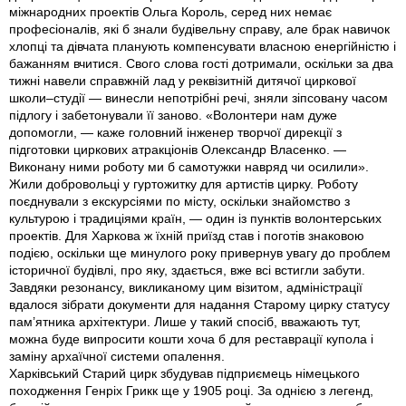
міжнародних проектів Ольга Король, серед них немає
професіоналів, які б знали будівельну справу, але брак навичок
хлопці та дівчата планують компенсувати власною енергійністю і
бажанням вчитися. Свого слова гості дотримали, оскільки за два
тижні навели справжній лад у реквізитній дитячої циркової
школи–студії — винесли непотрібні речі, зняли зіпсовану часом
підлогу і забетонували її заново. «Волонтери нам дуже
допомогли, — каже головний інженер творчої дирекції з
підготовки циркових атракціонів Олександр Власенко. —
Виконану ними роботу ми б самотужки навряд чи осилили».
Жили добровольці у гуртожитку для артистів цирку. Роботу
поєднували з екскурсіями по місту, оскільки знайомство з
культурою і традиціями країн, — один із пунктів волонтерських
проектів. Для Харкова ж їхній приїзд став і поготів знаковою
подією, оскільки ще минулого року привернув увагу до проблем
історичної будівлі, про яку, здається, вже всі встигли забути.
Завдяки резонансу, викликаному цим візитом, адміністрації
вдалося зібрати документи для надання Старому цирку статусу
пам’ятника архітектури. Лише у такий спосіб, вважають тут,
можна буде випросити кошти хоча б для реставрації купола і
заміну архаїчної системи опалення.
Харківський Старий цирк збудував підприємець німецького
походження Генріх Грикк ще у 1905 році. За однією з легенд,