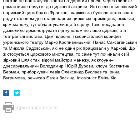
багатій не пошкодував кошти на дорогий проект через глибоке
романтичне почуття до циркової актриси. Як і всесвітньо відомий
паризький цирк братів Франконі, харківська будівля стала свого
роду еталоном для стаціонарних циркових приміщень, оскільки,
крім манежу, тут облаштували ще й сцену. Таке поєднання
дозволило демонструвати під куполом не лише циркові, а й
театральні вистави. Цим, власне, і скористалися корифеї
українського театру Марко Кропивницький, Панас Саксаганський
та Микола Садовський, які не один рік працювали у Харкові. Що
ж стосується циркового мистецтва, то саме тут починали свій
зірковий шлях такі відомі майстри манежу, як клоуни–
дресирувальники Володимир і Юрій Дурови, клоун Костянтин
Берман, приборкувачі левів Олександр Буслаєв та Ірина
Бугримова, режисер Євген Зискінд, ілюзіоніст Еміль Кіо.
Друкована версія