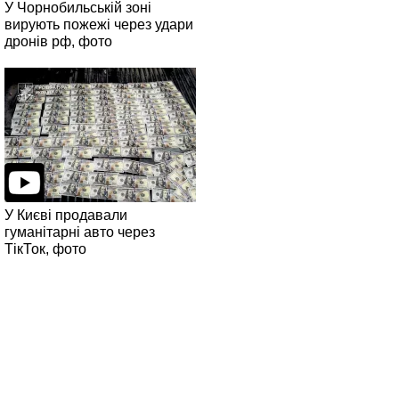
У Чорнобильській зоні
вирують пожежі через удари
дронів рф, фото
У Києві продавали
гуманітарні авто через
ТікТок, фото