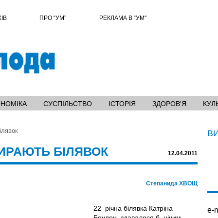
ХІВ
ПРО “УМ”
РЕКЛАМА В “УМ"
ОНОМІКА
СУСПІЛЬСТВО
ІСТОРІЯ
ЗДОРОВ'Я
КУЛ
ілявок
В
ИРАЮТЬ БІЛЯВОК
12.04.2011
Степанида ХВОЩ
22–річна білявка Катріна
e-m
Боуден, здавалося б, нічим