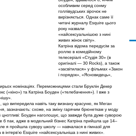
особливим серед сонму
голлівудських зірочок не
вирізняється. Однак саме її
читачі журналу Esquire цього
року назвали
«найсексуальнішою з нині
живих жінок світу».
Катріна відома передусім за
роллю в комедійному
телесеріалі «Студія 30» (в
оригіналі — 30 Rocks), а також
«засвітилася» у фільмах «Закон
і порядок», «Ясновидець»,
отирьох номінаціях. Переможницями стали Бруклін Декер
кс («кіно») та Катріна Боуден («телебачення»). І вже з
нішу».
, що випередила навіть таку визнану красуню, як Меган
ня, зазначають: схоже, на зміну гарячим брюнеткам у моду
 й цнотливі: Боуден наголошує, що завжди була дуже суворою
 Ще б пак, адже в модельний бізнес Катріна прийшла ще 14–
 «Але я пройшла сувору школу — навчалася в гімназії для
а в інтерв’ю Esquire «найсексуальніша з нині живих».