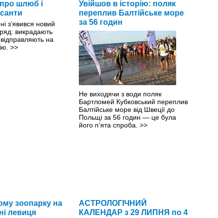
про шлюб і
Увійшов в історію: поляк
санти
переплив Балтійське море
за 56 годин
і з’явився новий
бряд: викрадають
у відправляють на
ію.
>>
Не виходячи з води поляк
Бартломей Кубковський переплив
Балтійське море від Швеції до
Польщі за 56 годин — це була
його пʼята спроба.
>>
ому зоопарку на
АСТРОЛОГІЧНИЙ
і левиця
КАЛЕНДАР з 29 ЛИПНЯ по 4