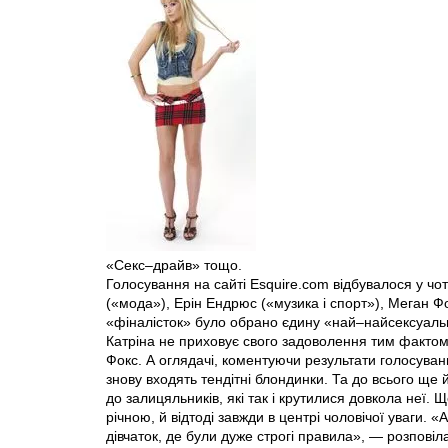
«Секс–драйв» тощо.
Голосування на сайті Esquire.com відбувалося у ч
(«мода»), Ерін Ендрюс («музика і спорт»), Меган Фо
«фіналісток» було обрано єдину «най–найсексуаль
Катріна не приховує свого задоволення тим фактом
Фокс. А оглядачі, коментуючи результати голосуван
знову входять тендітні блондинки. Та до всього ще
до залицяльників, які так і крутилися довкола неї.
річною, й відтоді завжди в центрі чоловічої уваги.
дівчаток, де були дуже строгі правила», — розповіл