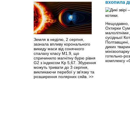
вхопила д
Нещодавно, 
Охтирки Сумс
малолітніми 
сусідньої Ко
Земля в неділю, 2 серпня,
Полтавщині,
зазнала впливу коронального
диких твари
викиду маси від сонячного
мінізоопарку
спалаху класу M1.9, що
готельно-ро
спричинило магнітну бурю рівня
комплексу «
G2 з індексом Kp 5,67. Збурення
можуть тривати до 3 серпня,
викликаючи перебої у зв'язку та
розширення полярних сяйв.
>>