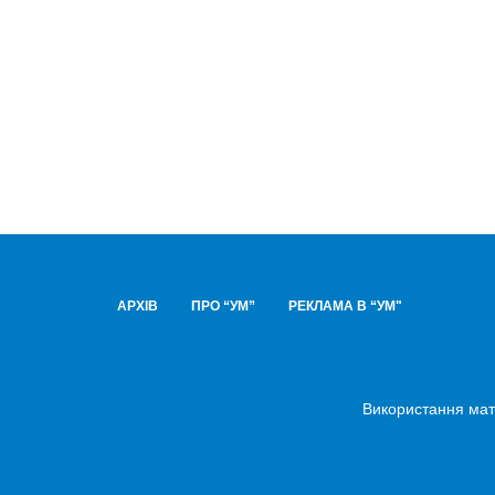
АРХІВ
ПРО “УМ”
РЕКЛАМА В “УМ"
Використання мате