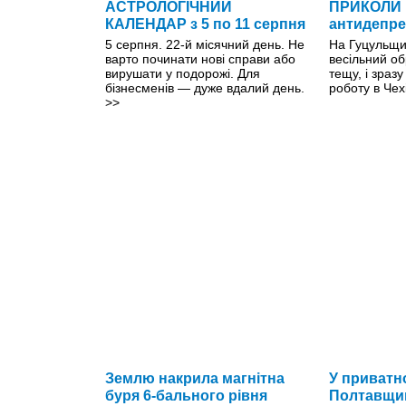
АСТРОЛОГІЧНИЙ
ПРИКОЛИ 
КАЛЕНДАР з 5 по 11 серпня
антидепре
5 серпня. 22-й місячний день. Не
На Гуцульщин
варто починати нові справи або
весільний о
вирушати у подорожі. Для
тещу, і зраз
бізнесменів — дуже вдалий день.
роботу в Чех
>>
Землю накрила магнітна
У приватн
буря 6-бального рівня
Полтавщин