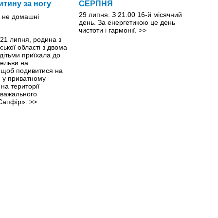
итину за ногу
СЕРПНЯ
29 липня. З 21.00 16-й місячний
день. За енергетикою це день
чистоти і гармонії.
>>
21 липня, родина з
ької області з двома
дітьми приїхала до
тельви на
 щоб подивитися на
н у приватному
 на території
зважального
Сапфір».
>>