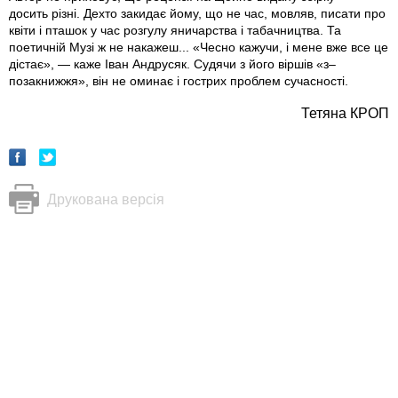
досить різні. Дехто закидає йому, що не час, мовляв, писати про
квіти і пташок у час розгулу яничарства і табачництва. Та
поетичній Музі ж не накажеш... «Чесно кажучи, і мене вже все це
дістає», — каже Іван Андрусяк. Судячи з його віршів «з–
позакнижжя», він не оминає і гострих проблем сучасності.
Тетяна КРОП
Друкована версія