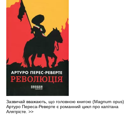
Зазвичай вважають, що головною книгою (Magnum opus)
Артуро Переса-Реверте є романний цикл про капітана
Алятрісте.
>>