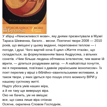
У збірці «Неможливості мови», яку днями презентували в Музеї
Тараса Шевченка, багато... весни. Поетичні твори 2008 — 2010
років, що вміщені у цьому виданні, переповнені теплом — і
погоди, і душі. Чого вартий хоча б цикл «Життя птахів», що
складається, за формулюванням Івана Андрусяка, з вільних
сонетів. «Чим більше людина обтяжена інтелектом, тим важче їй
вірити, — ділиться роздумами автор. — А найсвітліші почуття,
які я переживав, пов’язані з давнім українським іконописом». Їх
поет перелив у вірші з біблійно–євангельськими мотивами, а
також твори, у яких ідеться про пошук отого моменту ВІРИ у
нашому суєтному житті.
Надто убога умів наших міра,
а й не таку ще вивершує віра.
Око не бачить, ум не вміщає
все, що сама лише віра спізнає
Осягне, окрилена Словом Господнім,