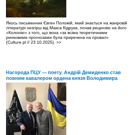
Якось письменник Євген Положій, який знається на жанровій
літературі незгірш від Макса Кідрука, почав рецензію на його
«Колонію» з того, що вона «за всіма теоретичними
ринковими прогнозами була приречена на провал»
(Culture.pl // 23.10.2025).
>>
Нагорода ПЦУ — поету. Андрій Демиденко став
повним кавалером ордена князя Володимира