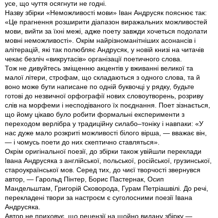
усе, що чуття осягнути не годні.
Назву збірки «Неможливості мови» Іван Андрусяк пояснює так:
«Це прагнення розширити діапазон виражальних можливостей
мови, вийти за їхні межі, адже поету завжди хочеться подолати
мовні неможливості». Окрім найрізноманітніших асонансів і
алітерацій, які так полюбляє Андрусяк, у новій книзі на читачів
чекає безліч «викрутасів» організації поетичного слова.
Тож не дивуйтесь зміщенню акцентів у вживанні великої та
малої літери, строфам, що складаються з одного слова, та й
воно може бути написане по одній буквочці у рядку, будьте
готові до незвичної орфографії нових словоутворень, розриву
слів на морфеми і несподіваного їх поєднання. Поет зізнається,
що йому цікаво було робити формальні експерименти з
переходом верлібра у традиційну силабо–тоніку і навпаки: «У
нас дуже мало розкриті можливості білого вірша, — вважає він,
— і чомусь поети до них скептично ставляться».
Окрім оригінальної поезії, до збірки також увійшли переклади
Івана Андрусяка з англійської, польської, російської, грузинської,
староукраїнської мов. Серед тих, до чиєї творчості звернувся
автор, — Гарольд Пінтер, Борис Пастернак, Осип
Мандельштам, Григорій Сковорода, Гурам Петріашвілі. До речі,
перекладені твори за настроєм є суголосними поезії Івана
Андрусяка.
Автор не приховує, що рецензії на щойно видану збірку —