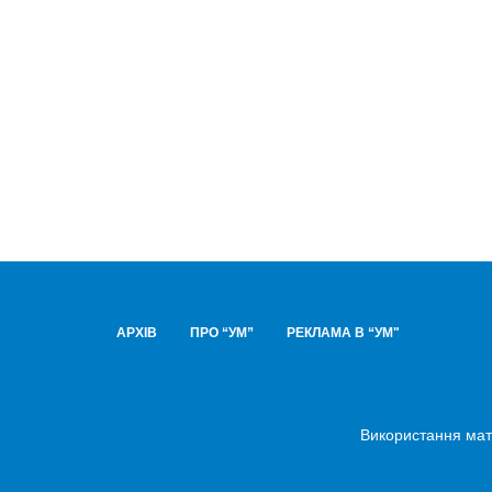
АРХІВ
ПРО “УМ”
РЕКЛАМА В “УМ"
Використання мате