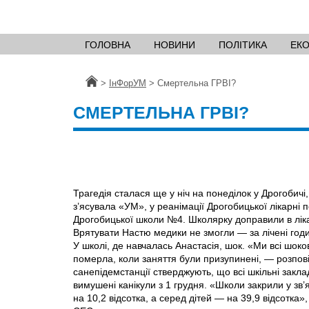
ГОЛОВНА
НОВИНИ
ПОЛІТИКА
ЕК
Головна
>
ІнФорУМ
>
Смертельна ГРВІ?
СМЕРТЕЛЬНА ГРВІ?
Трагедія сталася ще у нiч на понеділок у Дрогобичі
з’ясувала «УМ», у реанімації Дрогобицької лікарні
Дрогобицької школи №4. Школярку доправили в лік
Врятувати Настю медики не змогли — за лічені год
У школі, де навчалась Анастасія, шок. «Ми всі шоко
померла, коли заняття були призупинені, — розпові
санепідемстанції стверджують, що всі шкільні закла
вимушені канікули з 1 грудня. «Школи закрили у зв’
на 10,2 відсотка, а серед дітей — на 39,9 відсотка»