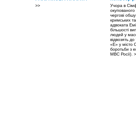
>>
Учора в Сім
окупованого
чергові обшу
кримських та
адвоката Емі
більшості ви
людей у мас
відвозять до
«Е» у місто
боротьби з 
МВС Росії).