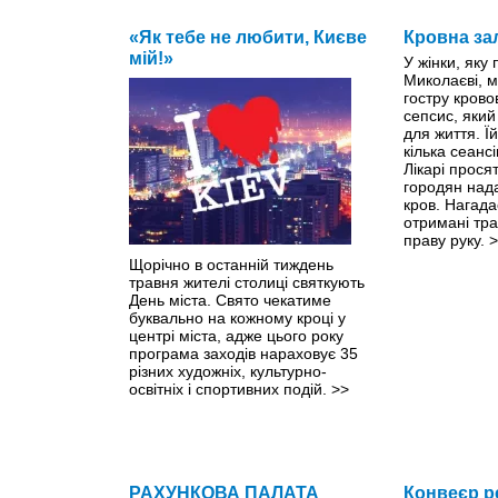
«Як тебе не любити, Києве
Кровна за
мій!»
У жінки, яку
Миколаєві, м
гостру крово
сепсис, яки
для життя. Ї
кілька сеанс
Лікарі прося
городян нада
кров. Нагада
отримані тр
праву руку.
>
Щорічно в останній тиждень
травня жителі столиці святкують
День міста. Свято чекатиме
буквально на кожному кроці y
центрі міста, адже цього року
програма заходів нараховує 35
різних художніх, культурно-
освітніх і спортивних подій.
>>
РАХУНКОВА ПАЛАТА
Конвеєр р