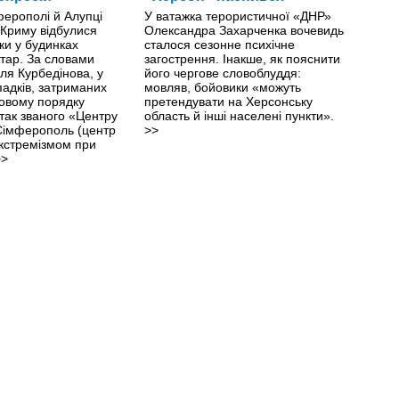
ферополі й Алупці
У ватажка терористичної «ДНР»
 Криму відбулися
Олександра Захарченка вочевидь
ки у будинках
сталося сезонне психічне
тар. За словами
загострення. Інакше, як пояснити
ля Курбедінова, у
його чергове словоблуддя:
падків, затриманих
мовляв, бойовики «можуть
овому порядку
претендувати на Херсонську
 так званого «Центру
область й інші населені пункти».
 Сімферополь (центр
>>
екстремізмом при
>>