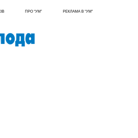
ХІВ
ПРО “УМ”
РЕКЛАМА В “УМ"