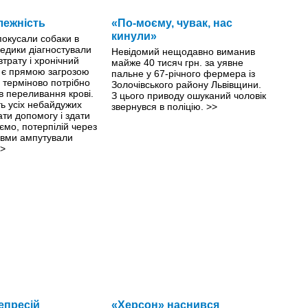
лежність
«По-моєму, чувак, нас
кинули»
 покусали собаки в
едики діагностували
Невідомий нещодавно виманив
втрату і хронічний
майже 40 тисяч грн. за уявне
й є прямою загрозою
пальне у 67-річного фермера із
й терміново потрібно
Золочівського району Львівщини.
ів переливання крові.
З цього приводу ошуканий чоловік
ть усіх небайдужих
звернувся в поліцію.
>>
ти допомогу і здати
ємо, потерпілій через
авми ампутували
>
епресій
«Херсон» наснився