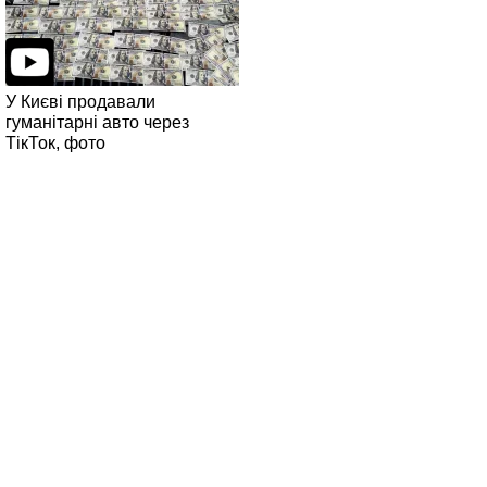
У Києві продавали
гуманітарні авто через
ТікТок, фото