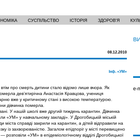
ОНОМІКА
СУСПІЛЬСТВО
ІСТОРІЯ
ЗДОРОВ'Я
КУЛ
В
08.12.2010
Інф. «УМ»
, втім про смерть дитини стало відомо лише вчора. Як
e-m
 померла дев’ятирічна Анастасія Кравцова, учениця
арню вже у критичному стані з високою температурою.
ини дівчинка померла.
вані. У нашій школі вже другий тиждень карантин. Дівчинка
ли «УМ» у навчальному закладі». У Дрогобицькій міській
ди міста справді закрили на карантин, а дітей відправили на
язку із захворюваністю. Загалом епідпоріг у місті перевищено
, — розповіли «УМ» в епідеміологічному відділі Дрогобицької