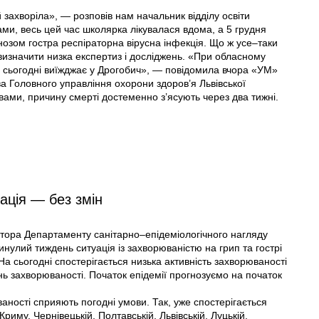
 захворіла», — розповів нам начальник відділу освіти
ми, весь цей час школярка лікувалася вдома, а 5 грудня
гнозом гостра респіраторна вірусна інфекція. Що ж усе–таки
 визначити низка експертиз і досліджень. «При обласному
а сьогодні виїжджає у Дрогобич», — повідомила вчора «УМ»
а Головного управління охорони здоров’я Львівської
вами, причину смерті достеменно з’ясують через два тижні.
ація — без змін
ктора Департаменту санітарно–епідеміологічного нагляду
нулий тиждень ситуація із захворюваністю на грип та гострі
а сьогодні спостерігається низька активність захворюваності
нь захворюваності. Початок епідемії прогнозуємо на початок
ності сприяють погодні умови. Так, уже спостерігається
иму, Чернівецькій, Полтавській, Львівській, Луцькій,