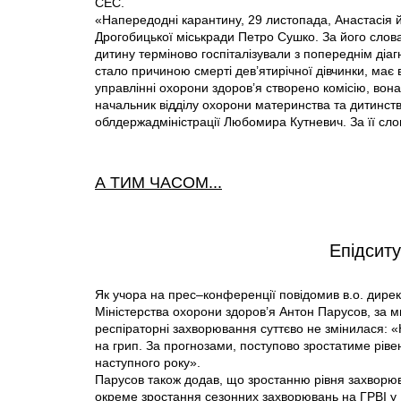
СЕС.
«Напередодні карантину, 29 листопада, Анастасія й
Дрогобицької міськради Петро Сушко. За його слова
дитину терміново госпіталізували з попереднім діа
стало причиною смерті дев’ятирічної дівчинки, має
управлінні охорони здоров’я створено комісію, вон
начальник відділу охорони материнства та дитинств
облдержадміністрації Любомира Кутневич. За її сло
А ТИМ ЧАСОМ...
Епідситу
Як учора на прес–конференції повідомив в.о. дире
Міністерства охорони здоров’я Антон Парусов, за ми
респіраторні захворювання суттєво не змінилася: «Н
на грип. За прогнозами, поступово зростатиме ріве
наступного року».
Парусов також додав, що зростанню рівня захворюва
окреме зростання сезонних захворювань на ГРВІ у Кр