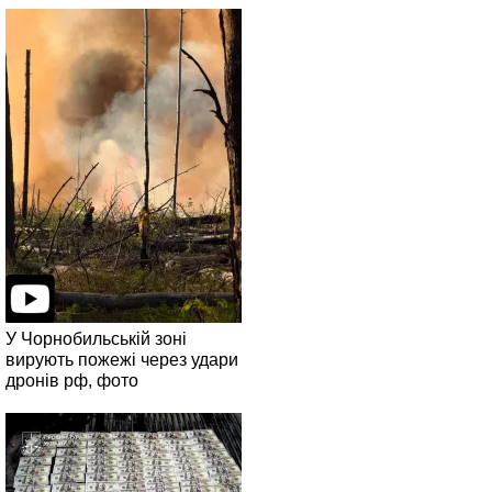
У Чорнобильській зоні
вирують пожежі через удари
дронів рф, фото