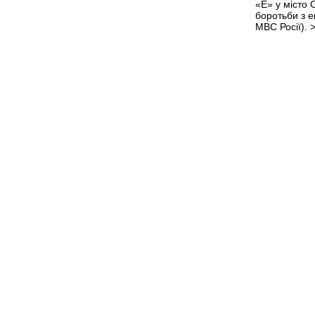
«Е» у місто
боротьби з 
МВС Росії).