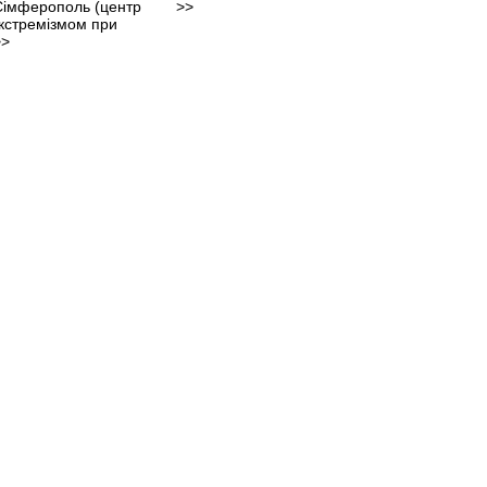
 Сімферополь (центр
>>
екстремізмом при
>>