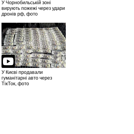
У Чорнобильській зоні
вирують пожежі через удари
дронів рф, фото
У Києві продавали
гуманітарні авто через
ТікТок, фото