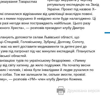
 реагування Товариства
рятувальну експедицію на Захід
України. Проект під назвою X–
кі опинилися відрізаними від цивілізації внаслідок повені.
язок з якими порушено й невідомо коли буде налагоджено. Ці
 в разі негоди вони постраждають найбільше. Цього разу
рвоного Хреста», — розповів президент клубу Дмитро
 планують допомогти селам Львівської області, що
і–Стецевій, Головіському, Зубриці, Долгову, Сопоту,
 має на меті доставити медикаменти та дитячі речі до
б узяв під патронат під час минулих експедицій. Планується
івської областей.
нізацією турів по українському бездоріжжю. «Узимку
 від світу хатинку, де жило подружжя. На початку весни
аяк і чоловік, і жінка були інвалідами й ледве рухалися по
х собак. Тож ми залишили їм, скільки змогли, провізії.
иму», — розповів «УМ» член клубу Дмитро Кожема.
Друкована версія