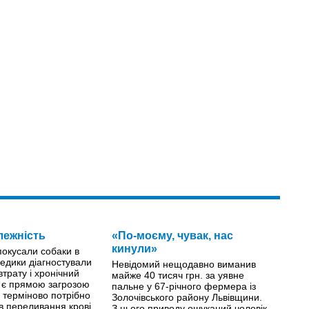
лежність
«По-моєму, чувак, нас
кинули»
 покусали собаки в
едики діагностували
Невідомий нещодавно виманив
втрату і хронічний
майже 40 тисяч грн. за уявне
й є прямою загрозою
пальне у 67-річного фермера із
й терміново потрібно
Золочівського району Львівщини.
ів переливання крові.
З цього приводу ошуканий чоловік