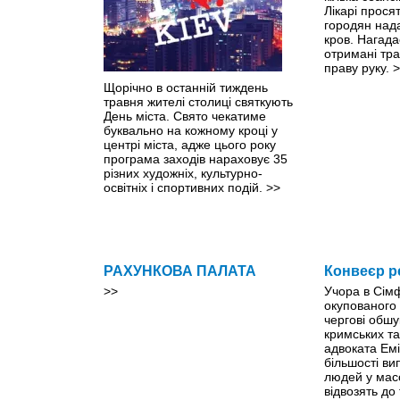
Лікарі прося
городян нада
кров. Нагада
отримані тр
праву руку.
>
Щорічно в останній тиждень
травня жителі столиці святкують
День міста. Свято чекатиме
буквально на кожному кроці y
центрі міста, адже цього року
програма заходів нараховує 35
різних художніх, культурно-
освітніх і спортивних подій.
>>
РАХУНКОВА ПАЛАТА
Конвеєр р
>>
Учора в Сім
окупованого
чергові обшу
кримських та
адвоката Емі
більшості ви
людей у мас
відвозять до