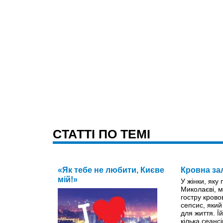
CТАТТІ ПО ТЕМІ
«Як тебе не любити, Києве
Кровна за
мій!»
У жінки, яку
Миколаєві, м
гостру крово
сепсис, яки
для життя. Ї
кілька сеанс