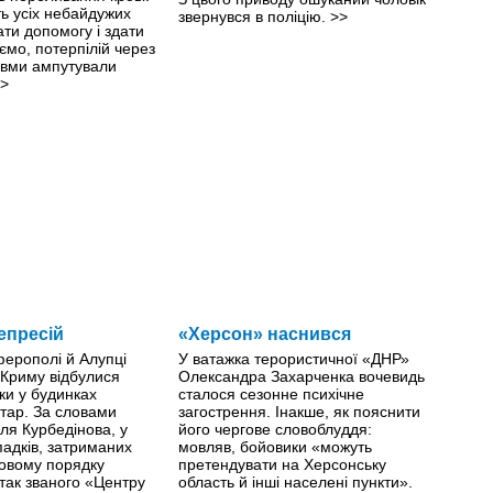
ть усіх небайдужих
звернувся в поліцію.
>>
ти допомогу і здати
ємо, потерпілій через
авми ампутували
>
епресій
«Херсон» наснився
ферополі й Алупці
У ватажка терористичної «ДНР»
 Криму відбулися
Олександра Захарченка вочевидь
ки у будинках
сталося сезонне психічне
тар. За словами
загострення. Інакше, як пояснити
ля Курбедінова, у
його чергове словоблуддя:
падків, затриманих
мовляв, бойовики «можуть
овому порядку
претендувати на Херсонську
 так званого «Центру
область й інші населені пункти».