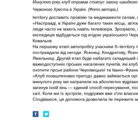
Минулого року клуб отримав статус загону швидкого
Червоного Хреста в Україні. (Фото автора.)
territory доставить провізію та медикаменти селам, я
«Насправді, в Україні дуже багато таких місць, зв’
люди часто не мають навіть телевізора. Зрозуміло,
експедиція відбудеться під егідою українського Че
Ковальов.
На першому етапі автопробігу учасники X–territory
постраждали від негоди: Ясениці, Кондратову, Ясенц
Ямельниці. Другий етап буде набагато складніший і
важкодоступних гірських населених пунктів, які клу
охопити гірські райони Чернівецької та Івано–Франк
«Клуб позашляхових пригод» давно займається орга
минулого року ми натрапили на абсолютно відрізану
загинув їхній кінь — єдиний спосіб пересування, поз
хаті. Коли ми їх зустріли, подружжя вже з’їло власни
Сподіваюся, ця допомога дозволила їм пережити з