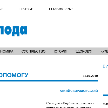
ХІВ
ПРО “УМ”
РЕКЛАМА В “УМ"
ОНОМІКА
СУСПІЛЬСТВО
ІСТОРІЯ
ЗДОРОВ'Я
КУЛ
В
ОПОМОГУ
14.07.2010
Андрій СВИРИДОВСЬКИЙ
Сьогодні «Клуб позашляхових
e-m
пригод» вирушить у чергову