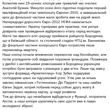
Колектив нині 19–річних хлопців уже тривалий час очолює
Анатолій Бузник. Минулої осені його підопічні подолали перший
кваліфікаційний етап чемпіонату Європи–2010, а завершальний
крок до фінальної частини мали зробити вже на рідній землі.
Напередодні дорослого Євро–2012 УЄФА намагається
«навантажити» Україну турнірами для практики, тож укотре
довірила нам проведення відбіркового етапу серед молодих.
Матчі так званого еліт–раунду приймали райцентр Бородянка,
що в Київській області, та столичний стадіон НТЦ ім. Банникова.
До фінальної частини юніорського Євро потрапляв лише
переможець квартету.
Наші хлопці почали впевненою перемогою над боснійцями, але
потім ускладнили собі завдання поразкою ірланд­цям. Позавчора
у двобої з англійськими ровесниками в Бородянці українцям
потрібно було вигравати з різницею у два м’ячі. Лише під завісу
зустрічі форвард «Кримтеплиці» Ігор Зубко подарував
господарям шанс на підсумковий успіх. Утім уже за кілька
хвилин півзахисник «Тоттенхема» Дін Парретт та наш хавбек
Євген Задоя, котрий побачив перед собою другу жовту й
автоматично червону картку, ці надії розвіяли.
Тож до фіналу, що незабаром відбудеться у Франції, потрапила
Англія, а наші юніори шукатимуть своє щастя вже в лавах
молодіжної збірної.