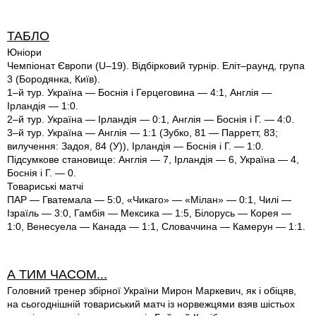
ТАБЛО
Юніори
Чемпіонат Європи (U–19). Відбірковий турнір. Еліт–раунд, група
3 (Бородянка, Київ).
1–й тур. Україна — Боснія і Герцеговина — 4:1, Англія —
Ірландія — 1:0.
2–й тур. Україна — Ірландія — 0:1, Англія — Боснія і Г. — 4:0.
3–й тур. Україна — Англія — 1:1 (Зубко, 81 — Парретт, 83;
вилучення: Задоя, 84 (У)), Ірландія — Боснія і Г. — 1:0.
Підсумкове становище: Англія — 7, Ірландія — 6, Україна — 4,
Боснія і Г. — 0.
Товариські матчі
ПАР — Гватемала — 5:0, «Чикаго» — «Мілан» — 0:1, Чилі —
Ізраїль — 3:0, Гамбія — Мексика — 1:5, Білорусь — Корея —
1:0, Венесуела — Канада — 1:1, Словаччина — Камерун — 1:1.
А ТИМ ЧАСОМ...
Головний тренер збірної України Мирон Маркевич, як і обіцяв,
на сьогоднішній товариський матч із норвежцями взяв шістьох