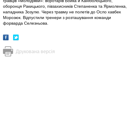
гравців «молодіжки»: воротарів Бойка й Каніболоцького,
оборонця Ракицького, півзахисників Степаненка та Ярмоленка,
нападника Зозулю. Через травму не полетів до Осло хавбек
Морозюк. Відпустили тренери з розташування команди
форварда Селезньова.
Друкована версія