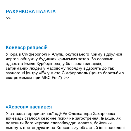
РАХУНКОВА ПАЛАТА
>>
Конвеєр репресій
Учора в Сімферополі й Алупці окупованого Криму відбулися
чергові обшуки у будинках кримських татар. За словами
адвоката Еміля Курбедінова, у більшості випадків,
затриманих людей у масовому порядку відвозять до так
званого «Центру «Е» у місто Сімферополь (центр боротьби з
екстремізмом при МВС Росії).
>>
«Херсон» наснився
У ватажка терористичної «ДНР» Олександра Захарченка
вочевидь сталося сезонне психічне загострення. Інакше, як
пояснити його чергове словоблуддя: мовляв, бойовики
«можуть претендувати на Херсонську область й інші населені