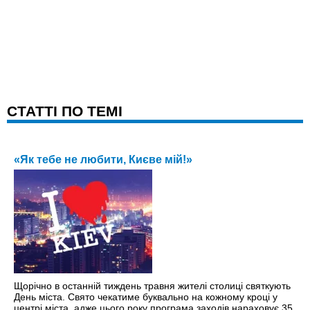
CТАТТІ ПО ТЕМІ
«Як тебе не любити, Києве мій!»
Щорічно в останній тиждень травня жителі столиці святкують
День міста. Свято чекатиме буквально на кожному кроці y
центрі міста, адже цього року програма заходів нараховує 35