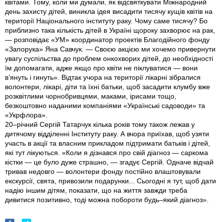
квітами. Тому, коли ми думали, як відсвяткувати Міжнародний
день захисту дітей, виникла ідея висадити тисячу кущів квітів на
території Національного інституту раку. Чому саме тисячу? Бо
приблизно така кількість дітей в Україні щороку захворює на рак,
— розповідає «УМ» координатор проектів Благодійного фонду
«Запорука» Яна Савчук. — Своєю акцією ми хочемо привернути
увагу суспільства до проблем онкохворих дітей, до необхідності
їм допомагати, адже якщо про квіти не піклуватися — вони
в’януть і гинуть». Відтак учора на території лікарні зібралися
волонтери, лікарі, діти та їхні батьки, щоб засадити клумбу вже
розквітлими чорно­бривцями, маками, ірисами тощо,
безкоштовно наданими компаніями «Українські садоводи» та
«Укрфлора».
20–річний Сергій Татарчук кілька років тому також лежав у
дитячому відділенні Інституту раку. А вчора приїхав, щоб узяти
участь в акції та власним прикладом підтримати батьків і дітей,
які тут лікуються. «Коли я дізнався про свій діагноз — саркома
кістки — це було дуже страшно, — згадує Сергій. Одначе відчай
тривав недовго — волонтери фонду постійно влаштовували
екскурсії, свята, привозили подарунки... Сьогодні я тут, щоб дати
надію іншим дітям, показати, що на життя завжди треба
дивитися позитивно, тоді можна побороти будь–який діагноз».