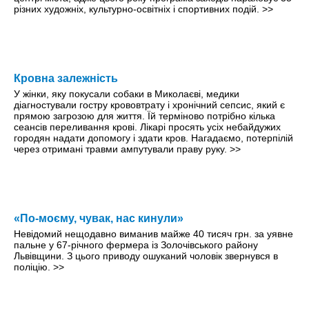
різних художніх, культурно-освітніх і спортивних подій.
>>
Кровна залежність
У жінки, яку покусали собаки в Миколаєві, медики
діагностували гостру крововтрату і хронічний сепсис, який є
прямою загрозою для життя. Їй терміново потрібно кілька
сеансів переливання крові. Лікарі просять усіх небайдужих
городян надати допомогу і здати кров. Нагадаємо, потерпілій
через отримані травми ампутували праву руку.
>>
«По-моєму, чувак, нас кинули»
Невідомий нещодавно виманив майже 40 тисяч грн. за уявне
пальне у 67-річного фермера із Золочівського району
Львівщини. З цього приводу ошуканий чоловік звернувся в
поліцію.
>>