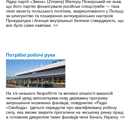
Лідер партії «Зміна» (Zmiana) Матеуш Піскорський не знав,
що його партію фінансували російські спецслужби — така
лінія захисту польського політика, заарештованого у Польщі
за шпигунство та поширення антиукраїнських настроїв.
Прокуратура і Агенція внутрішньої безпеки стверджують, що
все було саме навпаки.
>>
Потрібні робочі руки
На тлі низького безробіття та великої кількості вакансій
чеський уряд започаткував нову державну програму
запрошення іноземних фахівців, повідомляє «Радіо
«Свобода». Ідеться передусім про кваліфіковану робочу
силу, яка зможе закрити прогалини на чеському ринку праці,
а головним джерелом таких фахівців чехи бачать Україну.
>>