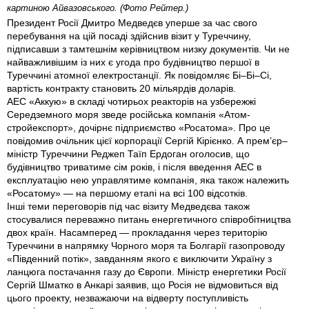
картиною Айвазовського. (Фото Рейтер.)
Президент Росії Дмитро Медведєв уперше за час свого
перебування на цій посаді здійснив візит у Туреччину,
підписавши з тамтешнім керівництвом низку документів. Чи не
найважливішим із них є угода про будівництво першої в
Туреччині атомної електростанції. Як повідомляє Бі–Бі–Сі,
вартість контракту становить 20 мільярдів доларів.
АЕС «Аккую» в складі чотирьох реакторів на узбережжі
Середземного моря зведе російська компанія «Атом­
стройекспорт», дочірнє підприємство «Росатома». Про це
повідомив очільник цієї корпорації Сергій Кірієнко. А прем’єр–
міністр Туреччини Реджеп Таїп Ердоган оголосив, що
будівництво триватиме сім років, і після введення АЕС в
експлуатацію нею управлятиме компанія, яка також належить
«Росатому» — на першому етапі на всі 100 відсотків.
Інші теми переговорів під час візиту Медведєва також
стосувалися переважно питань енергетичного співробітництва
двох країн. Насамперед — прокладання через територію
Туреччини в напрямку Чорного моря та Болгарії газопроводу
«Південний потік», завданням якого є виключити Україну з
ланцюга постачання газу до Європи. Міністр енергетики Росії
Сергій Шматко в Анкарі заявив, що Росія не відмовиться від
цього проекту, незважаючи на відверту поступливість