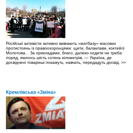
Російські активісти активно вивчають «матбазу» масових
протистоянь із правоохоронцями: щити, балаклави, коктейлі
Молотова... За прикладами, благо, далеко ходити не треба:
поряд, якихось шість сотень кілометрів, — Україна, де
досвідчені товариші покажуть, навчать, передадуть досвід.
>>
Кремлівська «Зміна»