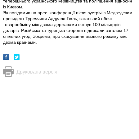
теперішнього українського керівництва та поліпшення відносин
із Києвом.
Як повідомив на прес–конференції після зустрічі з Медведєвим
президент Туреччини Аддулла Гюль, загальний обсяг
товарообміну між двома державами сягнув 100 мільярдів
доларів. Російська та турецька сторони підписали загалом 17
спільних угод. Зокрема, про скасування візового режиму між
двома країнами.
Друкована версія