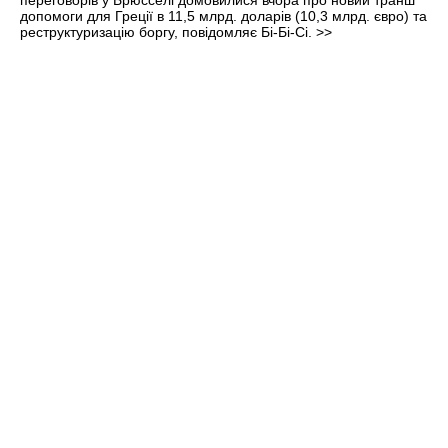
переговорів у Брюсселі домовилися вчора про новий транш
допомоги для Греції в 11,5 млрд. доларів (10,3 млрд. євро) та
реструктуризацію боргу, повідомляє Бі-Бі-Сі.
>>